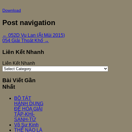
Download
Post navigation
←
052D Vu Lan (Ất Mùi 2015)
054 Giải Thoát Khổ
→
Liên Kết Nhanh
Liên Kết Nhanh
Bài Viết Gần
Nhất
BỒ TÁT
HÀNH DỤNG
ĐỂ HÓA GIẢI
TẬP-KHÍ-
SANH-TỬ
Vô Sư Kinh
THẾ NÀO LÀ