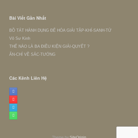
Kết
Nhanh
Bài Viết Gần Nhất
BỒ TÁT HÀNH DỤNG ĐỂ HÓA GIẢI TẬP-KHÍ-SANH-TỬ
Vô Sư Kinh
THẾ NÀO LÀ BA ĐIỀU KIỆN GIẢI-QUYẾT ?
ẤN-CHỈ VỀ SẮC-TƯỚNG
Các Kênh Liên Hệ
Theme by
SiteOrigin