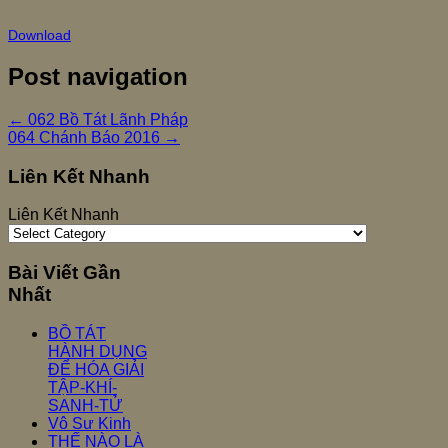
Download
Post navigation
←
062 Bồ Tát Lãnh Pháp
064 Chánh Báo 2016
→
Liên Kết Nhanh
Liên Kết Nhanh
Bài Viết Gần
Nhất
BỒ TÁT
HÀNH DỤNG
ĐỂ HÓA GIẢI
TẬP-KHÍ-
SANH-TỬ
Vô Sư Kinh
THẾ NÀO LÀ