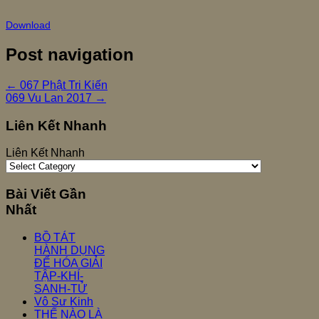
Download
Post navigation
←
067 Phật Tri Kiến
069 Vu Lan 2017
→
Liên Kết Nhanh
Liên Kết Nhanh
Bài Viết Gần
Nhất
BỒ TÁT
HÀNH DỤNG
ĐỂ HÓA GIẢI
TẬP-KHÍ-
SANH-TỬ
Vô Sư Kinh
THẾ NÀO LÀ