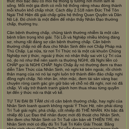
thức mỗi bậc đều có mỗi hệ thống lý tưởng nơi mình làm lẽ
sống. Mỗi một gia đình có mỗi hệ thống riêng nhau đóng thành
mỗi khuôn khổ chấp nhứt. Cách đây 2.518 năm Đức Thế Tôn
Ngài Thể Hiện đã giải chấp giữa hệ thống Quan Quyền và Dân
Nô Lệ. Đó chính là một điểm để nhận thấy Nhân Đạo thường
chấp, thường trụ.
Căn bệnh thường chấp, chủng tánh thường nhiễm là một căn
bệnh trầm trọng khó giải. Tội Lỗi và Nghiệp nhiều không đáng
sợ, nhưng rất đáng sợ căn bệnh thường chấp. Căn bệnh
thường chấp nó dễ đưa cho Nhân Sinh đến nơi Chấp Pháp mà
Thủ Chấp. Lại nữa, từ nơi Trí Thức nó là một cái khuôn Chủng
Nghiệp nơi ý thức, ngoài ý thức nó nhận thấy sai với Lý Trí của
nó, do nó như thế nên sanh ra thường NGHI, đã Nghi liền có
CHẤP gọi là NGHI CHẤP. Nghi Chấp ấy nó thường đem ra thao
diễn Tâm Thức của Nhân Sinh, nó nghi kẻ bên ngoài, rồi chính
thân mạng của nó nó lại nghi luôn trở thành điên đảo chấp nghi
đồng nghi chấp. Nó nhịn ăn, nhịn mặc, đem tài sản vàng bạc
chuyên ròng canh gác gìn giữ bảo vệ chỗ nó đã nghi, nơi nó đã
chấp. Vì vậy trở thành tranh giành hơn thua nhau từng quyền
lợi đến ý thức nói ra thật vô kể.
TỰ TẠI ĐẠI BI TÂM chỉ rõ căn bệnh thường chấp, hay nghi của
Nhân Sinh loanh quanh không ngoài Ý Thức Hệ, nên phải dùng
Trí Tuệ giải nghi, phá chấp, cốt nhiếp độ THẾ NHÂN. Khi bậc đã
nhiếp độ Lục Đạo thế nhân được mới độ thoát cho Nhân Sinh,
liền đem cho Nhân Sinh có Trí Tuệ căn bản về THIỀN TRÍ, thì
Nhân Sinh mới có đầy đủ Trí Tuệ Tri Kiến Giải Thoát. Bằng
nhân sinh chưa đặng Thiền Trí vẫn đang mơ màng trong tình