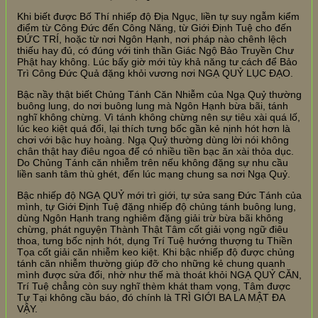
Khi biết được Bố Thí nhiếp độ Địa Ngục, liền tự suy ngẫm kiểm
điểm từ Công Đức đến Công Năng, từ Giới Định Tuệ cho đến
ĐỨC TRÍ, hoặc từ nơi Ngôn Hạnh, nơi pháp nào chênh lệch
thiếu hay đủ, có đúng với tinh thần Giác Ngộ Bảo Truyền Chư
Phật hay không. Lúc bấy giờ mới tùy khả năng tư cách để Bảo
Trì Công Đức Quả đặng khỏi vương nơi NGẠ QUỶ LỤC ĐẠO.
Bậc nầy thật biết Chủng Tánh Căn Nhiễm của Ngạ Quỷ thường
buông lung, do nơi buông lung mà Ngôn Hạnh bừa bãi, tánh
nghĩ không chừng. Vì tánh không chừng nên sự tiêu xài quá lố,
lúc keo kiệt quá đổi, lại thích tưng bốc gần kẻ nịnh hót hơn là
chơi với bậc huy hoàng. Ngạ Quỷ thường dùng lời nói không
chân thật hay điêu ngoa để có nhiều tiền bạc ăn xài thỏa dục.
Do Chủng Tánh căn nhiễm trên nếu không đặng sự nhu cầu
liền sanh tâm thù ghét, đến lúc mạng chung sa nơi Ngạ Quỷ.
Bậc nhiếp độ NGẠ QUỶ mới trì giới, tự sửa sang Đức Tánh của
mình, tự Giới Định Tuệ đặng nhiếp độ chủng tánh buông lung,
dùng Ngôn Hạnh trang nghiêm đặng giải trừ bừa bãi không
chừng, phát nguyện Thành Thật Tâm cốt giải vọng ngữ điêu
thoa, tưng bốc nịnh hót, dụng Trí Tuệ hướng thượng tu Thiền
Tọa cốt giải căn nhiễm keo kiệt. Khi bậc nhiếp độ được chủng
tánh căn nhiễm thường giúp đỡ cho những kẻ chung quanh
mình được sửa đổi, nhờ như thế mà thoát khỏi NGẠ QUỶ CĂN,
Trí Tuệ chẳng còn suy nghĩ thèm khát tham vọng, Tâm được
Tự Tại không cầu báo, đó chính là TRÌ GIỚI BA LA MẬT ĐA
VẬY.