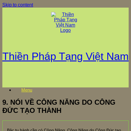
Skip to content
Thiền Pháp Tạng Việt Nam
Menu
9. NÓI VỀ CÔNG NĂNG DO CÔNG
ĐỨC TẠO THÀNH
Bậc tu hành cần có Công Năng. Công Năng do Công Đức tạo