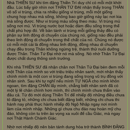
Nhà THIỀN SƯ khi tìm đặng Thiền Trí duy chỉ có mỗi một khởi
đầu. Lúc bấy giờ nhìn nơi THÂN TỨ ĐẠI nhận thấy trong THÂN
vô số vi trùng, chia ra nhiều giống vi trùng, mỗi một giống
chung họp nhau mà sống, không bao giờ giống này lạc nơi kia
mà sống được. Như vi trùng máu sống theo máu. Vi trùng mủ
sống nơi mủ. Vi trùng nước bọt hoặc đàm đều sống trong thể
chất phù hợp đó. Về bản tánh vi trùng mỗi giống thảy đều có
phận sự linh động di chuyển của chúng nó, giống nào đều phải
theo linh động di chuyển trong thể chất của nó. Chúng nó được
có mỗi một cái là đồng nhau linh động, đồng nhau di chuyển
chạy đều trong Thân không ngừng trệ, thành thử nuôi dưỡng
được Thân. Thân Tứ Đại nhờ nó mà sống. Nó nhờ Thân Tứ Đại
được chất dung thông sinh trưởng.
Khi nhà THIỀN SƯ đã nhận chân nơi Thân Tứ Đại bèn đem mỗi
một Thân của mình so với triệu triệu nhân sanh, mới nhận thấy
chính mình là một con vi trùng đang sống trong vũ trụ đồng với
nhân sinh. Sau khi tự nghĩ nếu mình TỰ NGÃ cho mình khôn
ngoan, tìm đặng CHÂN lấy mình, chẳng biết nhân sinh đã có
một lý lẽ chân chính hơn mình, thì chính mình chưa thấm vào
đâu cả. Từ đó mới dùng Thiền Trí để nhiếp độ những điều chưa
tỏ đặng tỏ, những chi chưa biết đặng biết, những chi chưa thi
hành nay phải thực hành nhiếp độ Ngộ Nhập ngay nơi mình
làm của mình nhập. Những gì chưa chu đáo nay hoàn mỹ chu
đáo, không còn tu trên ảo vọng xa xuôi để cầu Giác, mà ngay
nơi Thật Hành Chánh Giác.
Nhờ nơi nhiếp độ nên bản tánh dung hòa trở thành BÌNH ĐẲNG