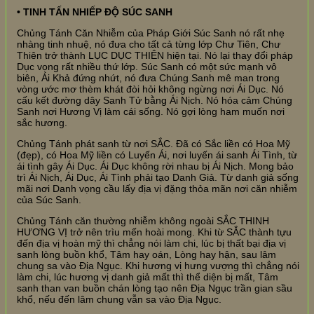
• TINH TẤN NHIẾP ĐỘ SÚC SANH
Chủng Tánh Căn Nhiễm của Pháp Giới Súc Sanh nó rất nhẹ
nhàng tinh nhuệ, nó đưa cho tất cả từng lớp Chư Tiên, Chư
Thiên trở thành LỤC DỤC THIÊN hiện tại. Nó lại thay đổi pháp
Dục vọng rất nhiều thứ lớp. Súc Sanh có một sức mạnh vô
biên, Ái Khả đứng nhứt, nó đưa Chúng Sanh mê man trong
vòng ước mơ thèm khát đòi hỏi không ngừng nơi Ái Dục. Nó
cấu kết đường dây Sanh Tử bằng Ái Nịch. Nó hóa cảm Chúng
Sanh nơi Hương Vị làm cái sống. Nó gợi lòng ham muốn nơi
sắc hương.
Chủng Tánh phát sanh từ nơi SẮC. Đã có Sắc liền có Hoa Mỹ
(đẹp), có Hoa Mỹ liền có Luyến Ái, nơi luyến ái sanh Ái Tình, từ
ái tình gây Ái Dục. Ái Dục không rời nhau bị Ái Nịch. Mong bảo
trì Ái Nịch, Ái Dục, Ái Tình phải tạo Danh Giả. Từ danh giả sống
mãi nơi Danh vọng cầu lấy địa vị đặng thỏa mãn nơi căn nhiễm
của Súc Sanh.
Chủng Tánh căn thường nhiễm không ngoài SẮC THINH
HƯƠNG VỊ trở nên trìu mến hoài mong. Khi từ SẮC thành tựu
đến địa vị hoàn mỹ thì chẳng nói làm chi, lúc bị thất bại địa vị
sanh lòng buồn khổ, Tâm hay oán, Lòng hay hận, sau lâm
chung sa vào Địa Ngục. Khi hương vị hưng vượng thì chẳng nói
làm chi, lúc hương vị danh giả mất thì thể diện bị mất, Tâm
sanh than van buồn chán lòng tạo nên Địa Ngục trần gian sầu
khổ, nếu đến lâm chung vẫn sa vào Địa Ngục.