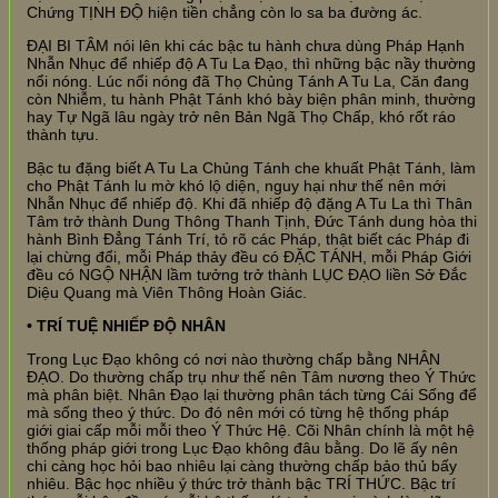
Chứng TỊNH ĐỘ hiện tiền chẳng còn lo sa ba đường ác.
ĐẠI BI TÂM nói lên khi các bậc tu hành chưa dùng Pháp Hạnh
Nhẫn Nhục để nhiếp độ A Tu La Đạo, thì những bậc nầy thường
nổi nóng. Lúc nổi nóng đã Thọ Chủng Tánh A Tu La, Căn đang
còn Nhiễm, tu hành Phật Tánh khó bày biện phân minh, thường
hay Tự Ngã lâu ngày trở nên Bản Ngã Thọ Chấp, khó rốt ráo
thành tựu.
Bậc tu đặng biết A Tu La Chủng Tánh che khuất Phật Tánh, làm
cho Phật Tánh lu mờ khó lộ diện, nguy hại như thế nên mới
Nhẫn Nhục để nhiếp độ. Khi đã nhiếp độ đặng A Tu La thì Thân
Tâm trở thành Dung Thông Thanh Tịnh, Đức Tánh dung hòa thi
hành Bình Đẳng Tánh Trí, tỏ rõ các Pháp, thật biết các Pháp đi
lại chừng đổi, mỗi Pháp thảy đều có ĐẶC TÁNH, mỗi Pháp Giới
đều có NGỘ NHẬN lầm tưởng trở thành LỤC ĐẠO liền Sở Đắc
Diệu Quang mà Viên Thông Hoàn Giác.
• TRÍ TUỆ NHIẾP ĐỘ NHÂN
Trong Lục Đạo không có nơi nào thường chấp bằng NHÂN
ĐẠO. Do thường chấp trụ như thế nên Tâm nương theo Ý Thức
mà phân biệt. Nhân Đạo lại thường phân tách từng Cái Sống để
mà sống theo ý thức. Do đó nên mới có từng hệ thống pháp
giới giai cấp mỗi mỗi theo Ý Thức Hệ. Cõi Nhân chính là một hệ
thống pháp giới trong Lục Đạo không đâu bằng. Do lẽ ấy nên
chi càng học hỏi bao nhiêu lại càng thường chấp bảo thủ bấy
nhiêu. Bậc học nhiều ý thức trở thành bậc TRÍ THỨC. Bậc trí