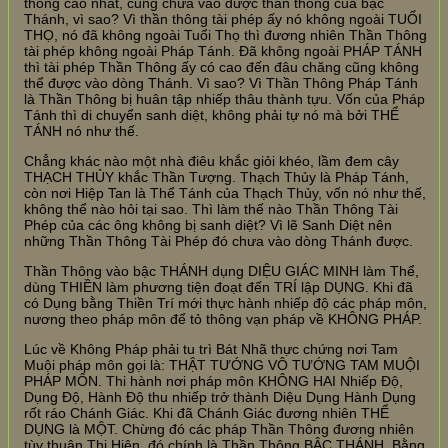
thông cao nhất, cũng chưa vào được thần thông của bậc
Thánh, vì sao? Vì thần thông tài phép ấy nó không ngoài TUỔI
THỌ, nó đã không ngoài Tuổi Thọ thì đương nhiên Thần Thông
tài phép không ngoài Pháp Tánh. Đã không ngoài PHÁP TÁNH
thì tài phép Thần Thông ấy có cao đến đâu chăng cũng không
thể được vào dòng Thánh. Vì sao? Vì Thần Thông Pháp Tánh
là Thần Thông bị huân tập nhiếp thâu thành tựu. Vốn của Pháp
Tánh thì di chuyển sanh diệt, không phải tự nó mà bởi THỂ
TÁNH nó như thế.
Chẳng khác nào một nhà điêu khắc giỏi khéo, lầm đem cây
THẠCH THỦY khắc Thần Tượng. Thạch Thủy là Pháp Tánh,
còn nơi Hiệp Tan là Thể Tánh của Thạch Thủy, vốn nó như thế,
không thể nào hỏi tại sao. Thì làm thế nào Thần Thông Tài
Phép của các ông không bị sanh diệt? Vì lẽ Sanh Diệt nên
những Thần Thông Tài Phép đó chưa vào dòng Thánh được.
Thần Thông vào bậc THÁNH dụng DIỆU GIÁC MINH làm Thể,
dùng THIỀN làm phương tiện đoạt đến TRÍ lập DỤNG. Khi đã
có Dụng bằng Thiền Trí mới thực hành nhiếp độ các pháp môn,
nương theo pháp môn để tỏ thông vạn pháp về KHÔNG PHÁP.
Lúc về Không Pháp phải tu trì Bát Nhã thực chứng nơi Tam
Muội pháp môn gọi là: THẬT TƯỚNG VÔ TƯỚNG TAM MUỘI
PHÁP MÔN. Thi hành nơi pháp môn KHÔNG HAI Nhiếp Độ,
Dụng Độ, Hành Độ thu nhiếp trở thành Diệu Dụng Hành Dụng
rốt ráo Chánh Giác. Khi đã Chánh Giác đương nhiên THỂ
DỤNG là MỘT. Chừng đó các pháp Thần Thông đương nhiên
tùy thuận Thị Hiện, đó chính là Thần Thông BẬC THÁNH. Bằng