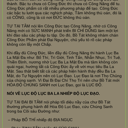
thành. Bậc tu chưa có Công Đức thì chưa có Công Năng để tu.
Công Đức phẩm có rất nhiều phương pháp để tạo. Công Đức
các bậc tu lướt qua các nghịch pháp, Tâm không thù oán, đó là
có CÔNG, cũng là có nơi ĐỨC không thù oán.
TỰ TẠI TÂM nói lên Công Đức tạo Công Năng, nhờ có Công
Năng mới có SỨC MẠNH phát triển BI CHÍ DŨNG làm một lợi
khí đào sâu các pháp tu tập. Do đó, Bồ Tát không nhàm chán
Công Đức Phẩm phát Đại Nguyện, chủ yếu tỏ rõ các pháp
không còn lấy một Chấp.
Khi đầy đủ Công Đức, liền đầy đủ Công Năng thi hành Lục Ba
La Mật Đa như: Bố Thí, Trì Giới, Tinh Tấn, Nhẫn Nhục, Trí Tuệ,
Thiền Định, nương nhờ Lục Ba La Mật Đa mà tâm không còn
quái ngại, hướng tất cả Công Đức ấy về với mục tiêu Ba La
Mật. Sau thật biết tất cả các pháp hiện hành thảy đều Ba La
Mật, do Tự Nguyện nên có Lục Đạo. Lục Đạo là nơi Thọ Chủng
của chúng sanh. Vì Đại Bi Đại Chí Thọ Trì nên chư Bồ Tát mới
HÓA ĐỘ CHÚNG SANH nơi Lục Đạo, gọi là LỤC ĐỘ.
NÓI VỀ LỤC ĐỘ LỤC BA LA NHIẾP ĐỘ LỤC ĐẠO.
TỰ TẠI ĐẠI BI TÂM nói pháp tối diệu nầy của chư Bồ Tát
thường phụng hành để Hóa Độ Lục Đạo, cứu Chúng Sanh
trong ba Cõi sáu Đường như:
– Pháp BỐ THÍ nhiếp độ ĐỊA NGỤC