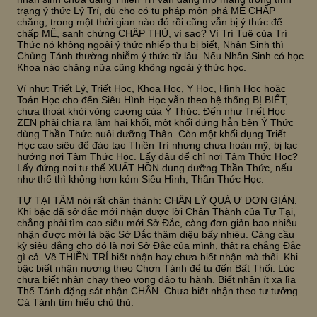
trạng ý thức Lý Trí, dù cho có tu pháp môn phá MÊ CHẤP
chăng, trong một thời gian nào đó rồi cũng vẫn bị ý thức để
chấp MÊ, sanh chứng CHẤP THỦ, vì sao? Vì Trí Tuệ của Trí
Thức nó không ngoài ý thức nhiếp thu bị biết, Nhân Sinh thì
Chủng Tánh thường nhiễm ý thức từ lâu. Nếu Nhân Sinh có học
Khoa nào chăng nữa cũng không ngoài ý thức học.
Ví như: Triết Lý, Triết Học, Khoa Học, Y Học, Hình Học hoặc
Toán Học cho đến Siêu Hình Học vẫn theo hệ thống BỊ BIẾT,
chưa thoát khỏi vòng cương của Ý Thức. Đến như Triết Học
ZEN phải chia ra làm hai khối, một khối đứng hẳn bên Ý Thức
dùng Thần Thức nuôi dưỡng Thân. Còn một khối dụng Triết
Học cao siêu để đào tạo Thiền Trí nhưng chưa hoàn mỹ, bị lạc
hướng nơi Tâm Thức Học. Lấy đâu để chỉ nơi Tâm Thức Học?
Lấy đứng nơi tư thế XUẤT HỒN dung dưỡng Thần Thức, nếu
như thế thì không hơn kém Siêu Hình, Thần Thức Học.
TỰ TẠI TÂM nói rất chân thành: CHÂN LÝ QUÁ Ư ĐƠN GIẢN.
Khi bậc đã sở đắc mới nhận được lời Chân Thành của Tự Tại,
chẳng phải tìm cao siêu mới Sở Đắc, càng đơn giản bao nhiêu
nhận được mới là bậc Sở Đắc thâm diệu bấy nhiêu. Càng cầu
kỳ siêu đẳng cho đó là nơi Sở Đắc của mình, thật ra chẳng Đắc
gì cả. Về THIỀN TRÍ biết nhận hay chưa biết nhận mà thôi. Khi
bậc biết nhận nương theo Chơn Tánh để tu đến Bất Thối. Lúc
chưa biết nhận chạy theo vọng đảo tu hành. Biết nhận ít xa lìa
Thể Tánh đặng sát nhận CHÂN. Chưa biết nhận theo tư tưởng
Cá Tánh tìm hiểu chủ thủ.