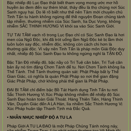
Bậc nhiếp độ Lục Đạo thật biết tham vọng mong ước mơ hồ
huyền ảo đem đến sự thèm khát, thảy đều là thọ chủng nơi Súc
Sanh nguy hại. Do lẽ rõ biết như thế nên Tâm mới chuyên chủ
Tinh Tấn tu hành không ngừng để thề nguyện Đoạn chủng tánh
tập nhiễm, thường nhiễm của Súc Sanh, lìa Dục Vọng, không
nhiễm SẮC THINH HƯƠNG VỊ khỏi sa vào Súc Sanh Giới.
TỰ TẠI TÂM vạch rõ trong Lục Đạo chỉ có Súc Sanh Đạo là hơi
men của Ngũ Độc, khi đã trót uống lầm Ngũ Độc kẻ bị lầm thời
luôn luôn say độc, nhiễm độc, không còn cách chi hơn là
thường giải độc. Vì vậy nên Tinh Tấn là pháp môn Giải Độc duy
nhất, nhiếp độ Súc Sanh Đạo tu không ngừng nghỉ là TẬN ĐỘ.
Bậc Tận Độ nhiếp độ, bậc nầy có Trí Tuệ căn bản, Trí Tuệ căn
bản ấy nó tìm đặng Chơn Tánh để tu. Nơi Chơn Tánh không lìa
Thể Tánh. Thể Tánh thường quán sát: Phật Pháp bất ly Thế
Gian Giác, có nghĩa là quán Phật Pháp so nơi thế gian đặng
Giác Phật Pháp, chớ không phải thế gian là Phật Pháp.
ĐẠI BI TÂM chỉ điểm bậc Bồ Tát Hạnh dụng Tinh Tấn tu nơi
Sắc Thinh Hương Vị Xúc Pháp không nhiễm để nhiếp độ Súc
Sanh Đạo hoàn toàn Giải Thoát. Hàng Thiên Tiên, Hàng Thinh
Văn, Duyên Giác đến A LA Hán, lìa nhiễm Sắc Thinh Hương Vị
Xúc Pháp huân tập Thanh Tịnh mà Đắc Quả.
• NHẪN NHỤC NHIẾP ĐỘ A TU LA
Pháp Giới A TU LA ĐẠO là một Pháp Chủng Tánh nóng nảy,
căn nhiễm Trung Trực. Lúc phát nóng thường tạo Vô Minh tồi