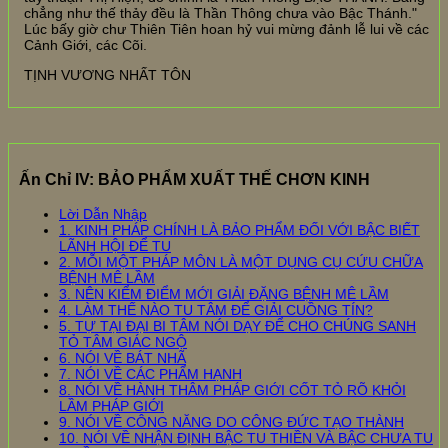
chẳng như thế thảy đều là Thần Thông chưa vào Bậc Thánh."
Lúc bấy giờ chư Thiên Tiên hoan hỷ vui mừng đảnh lễ lui về các
Cảnh Giới, các Cõi.
TỊNH VƯƠNG NHẤT TÔN
Ấn Chỉ IV: BẢO PHẨM XUẤT THẾ CHƠN KINH
Lời Dẫn Nhập
1. KINH PHÁP CHÍNH LÀ BẢO PHẨM ĐỐI VỚI BẬC BIẾT
LÃNH HỘI ĐỂ TU
2. MỖI MỘT PHÁP MÔN LÀ MỘT DỤNG CỤ CỨU CHỮA
BỆNH MÊ LẦM
3. NÊN KIỂM ĐIỂM MỚI GIẢI ĐẶNG BỆNH MÊ LẦM
4. LÀM THẾ NÀO TU TÂM ĐỂ GIẢI CUỒNG TÍN?
5. TỰ TẠI ĐẠI BI TÂM NÓI DẠY ĐỂ CHO CHÚNG SANH
TỎ TÂM GIÁC NGỘ
6. NÓI VỀ BÁT NHÃ
7. NÓI VỀ CÁC PHẨM HẠNH
8. NÓI VỀ HÀNH THÂM PHÁP GIỚI CỐT TỎ RÕ KHỎI
LẦM PHÁP GIỚI
9. NÓI VỀ CÔNG NĂNG DO CÔNG ĐỨC TẠO THÀNH
10. NÓI VỀ NHẬN ĐỊNH BẬC TU THIỀN VÀ BẬC CHƯA TU