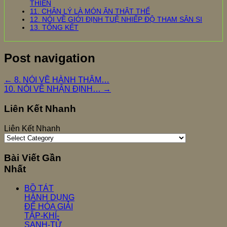
THIỀN
11. CHÂN LÝ LÀ MÓN ĂN THẬT THỂ
12. NÓI VỀ GIỚI ĐỊNH TUỆ NHIẾP ĐỘ THAM SÂN SI
13. TỔNG KẾT
Post navigation
←
8. NÓI VỀ HÀNH THÂM…
10. NÓI VỀ NHẬN ĐỊNH…
→
Liên Kết Nhanh
Liên Kết Nhanh
Bài Viết Gần
Nhất
BỒ TÁT
HÀNH DỤNG
ĐỂ HÓA GIẢI
TẬP-KHÍ-
SANH-TỬ