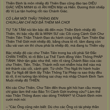
Thiền Định là môn nhiếp độ Thiên Đạo cũng đào tạo DIỆU
GIÁC VIÊN MINH tỏ rõ ẨN HIỆN Mật và Hiển. Đương thời nhiếp
độ Vị Lai tận hưởng rốt ráo Chánh Giác.
CÓ LÀM MỚI THẤU TRẮNG ĐEN
CHƯA LÀM CHỈ NÓI ĐÃ THÈM MÀ CHƠI
TỰ TẠI TÂM nói lên bậc đã đến mức Thiền Định nhiếp độ
Thiên, thì bậc nầy đã là MINH SƯ các Cõi cùng Cảnh Giới Chư
Thiên Tiên Thần Thánh Đạo du hành cùng khắp Tam Thiên Đại
Thiên Thế Giới mới nhiếp độ, bằng chưa tỏ rõ, tâm đang còn
cầu vái van xin thì chưa phải là nhiếp độ, mà đang tu Thiền vậy.
Bậc nhiếp độ các chư Thiên Tiên trong ba cõi phải Sở Đắc
CHÂN THIỀN, tỏ rõ Bổn Lai Thể Tánh đồng Viên Thông PHÁP
TÁNH. Nhờ tận giác như thế, nên rõ ràng Chánh Báo của các
chư Thiên, Tiên, Thần, Thánh mỗi nơi nhiễm hóa thế nào mà
trở thành các cõi, cảnh giới. Từ chốn Thọ Ngã thi hành huân
tập Tự Ngã để lãnh lấy Thần Thông Tài Phép ra sao thảy đều
tỏ rõ, tỉ mỉ tường tận không sai chạy mà nhập Chánh Định Tam
Muội nhiếp độ THIÊN.
Khi các Chư Thiên, Chư Tiên đến thưa gởi hỏi han cầu mong
chỉ giáo làm thế nào Bảo Trì Cảnh Giới trường cửu? Làm thế
nào Thần Thông được vào dòng THÁNH? Vị Chánh Định mỉm
cười mới nói:
– "Các Ông cũng nên biết: Dù cho các Ông có tài phép thần