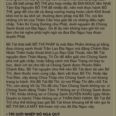
Lúc đã biết pháp BỐ THÍ phù hợp nhiếp độ ĐỊA NGỤC liền Nhất
Tâm Đại Nguyện BỐ THÍ để nhiếp độ, nên mới thực hành BỐ
THÍ, giúp đỡ cho tất cả đang vương mang hoàn cảnh Khổ thoát
khỏi nơi lo âu khổ sở, thường đem pháp mà Bố Thí, nói lên
những ích lợi của Thiện Căn hóa giải tất cả những điều nghi
chấp. Trên thì Cúng Dường chư Phật, dưới nguyện độ Chúng
Sanh thoát nơi Địa Ngục. Do lẽ ấy nên không bao giờ lời nói
làm cho kẻ nghe phải nghi ngờ sa đọa Địa Ngục hay đoạn
duyên Phật.
Bồ Tát thật biết BỐ THÍ PHÁP là một Bảo Phẩm không gì bằng,
đưa chúng sanh thoát Trần Lao Địa Ngục mà đặng Chánh Báo
Nhân Thiên hoặc thoát khỏi Lục Đạo Giải Thoát, nên Bồ Tát
nguyện đem Thân Mạng, Trí Óc để diễn giải cho Chúng Sanh
phá mê giải chấp, hoặc bằng cách mở Đạo Tràng chỉ bày tu
học, đem ích lợi cho tất cả Chúng Sanh được Phước Điền
Chánh Báo. Bồ Tát nguyện như thế nên Bồ Tát đem tài sản Bố
Thí, đem thuốc men cung cấp, đem vật thực Bố Thí. Hoặc lập
Trai Đàn, xây dựng Chùa Tháp cho Chúng Sanh có nơi khang
trang tu hành. Khi Bồ Tát Bố Thí, từ nơi Pháp Thí đến chỗ Tài
Thí, còn dùng Vô Úy Thí để cho Tâm Chúng Sanh không sợ, vì
Chúng Sanh đặng Thiện Tâm, Ý không sợ vì Chúng Sanh được
Ý TRÍ, Khẩu không sợ vì Chúng Sanh DUYÊN KHẨU (gây Nhân
Duyên tu hành) Thân không sợ vì THÂN ĐẠO HẠNH. Bồ Tát Bố
Thí như thế không bao giờ Bồ Tát khoe khoang kể lể nên gọi là
BỐ THÍ BA LA MẬT ĐA hoàn mỹ cứu độ Địa Ngục vậy.
• TRÌ GIỚI NHIẾP ĐỘ NGẠ QUỶ