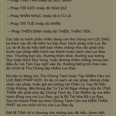
– Pháp TINH TẤN nhiếp độ SÚC SANH
– Pháp TRÌ GIỚI nhiếp độ NGẠ QUỈ
– Pháp NHẪN NHỤC nhiếp độ A TU LA
– Pháp TRÍ TUỆ nhiếp độ NHÂN
– Pháp THIỀN ĐỊNH nhiếp độ THIÊN, THẦN TIÊN.
Các bậc tu hành phần nhiều đang còn thọ chủng nơi LỤC ĐẠO,
lại thêm vào đó rất hiếm hoi bậc thực hành pháp môn Lục Ba
La, do lẽ ấy dù hiểu biết bao nhiêu chăng nữa vẫn phải chịu
trước vạn pháp diễn hành tạo thành hoàn cảnh của Lục Đạo
như: Thường bực tức, thường thèm khát, thường suy tưởng
Dục hoặc thích Dục Vọng, hoặc đương nhiên chẳng mong làm
điều Ác mà Tâm hay nghĩ việc Ác, thường biếng trễ chán nản,
đó chính là Thọ Chủng tập nhiễm Lục Đạo.
Khi bậc tu đang còn Thọ Chủng Tánh hoặc Tập Nhiễm Căn nơi
LỤC ĐẠO PHÁP GIỚI, thì dù có sạch sẽ các pháp, không chấp
nhận các pháp, hoặc giả am tường nơi Chân Lý, hay Sở Đắc
Chân Không, đến thông đạt Tự Tại Vô Ngại chăng nữa thì ỨNG
THÂN vẫn phải chịu lấy Chủng Tánh ấy, Căn Nhiễm ấy mà diễn
hành đồng ứng nơi Lục Đạo, gọi là Bồ Tát Hóa Độ Lục Đạo.
Sau khi thành Phật tùy theo Chủng Tánh Căn mà HIỆN THÂN
PHẬT tại nơi chốn sở trú của Lục Đạo ấy.
ĐẠI BI TÂM chỉ vì thương cho những bậc đã hiểu, được biết,