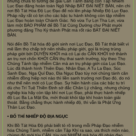
nhưng chưa tỏ tường để giải Căn Tánh đang còn Tập Nhiễm
Lục Đạo đặng hoàn toàn Ngộ Nhập BÁT ĐẠI NIẾT BÀN, nên chi
nơi Bồ Tát Hóa Độ Lục Đạo để nói lên pháp Nhiếp Độ Lục Đạo.
Pháp nầy rất có lợi cho các bậc tu hành không còn tập nhiễm
Lục Đạo hoàn toàn Chánh Giác. Nó vừa Tự Lợi Tha Lợi, vừa
làm một BẢO PHẨM để Bồ Tát Cúng Dường chư Phật mười
phương đặng Thọ Ký thành Phật mà rốt ráo BÁT ĐẠI NIẾT
BÀN.
Nói đến Bồ Tát hóa độ giới sinh nơi Lục Đạo, Bồ Tát thật biết vì
mê lầm thọ chấp trở nên nhiều pháp giới, gọi là trùng trùng
pháp giới bởi DUYÊN KHỞI mà có Lại do CĂN KHỞI trở thành
an trụ nơi chốn KHỞI CĂN thụ thai sanh trưởng, tùy theo Thọ
Chủng Tánh tập nhiễm Căn mà an trụ pháp giới của Lục Đạo.
Lúc đã thành hình Thiên Đạo, Nhân Đạo, A Tu La Đạo, Súc
Sanh Đạo, Ngạ Quỉ Đạo, Địa Ngục Đạo tùy nơi chủng tánh căn
nhiễm đồng hiệp nơi nào thì liền sanh trưởng nơi Đạo đó, do nó
như thế nên mới có Lục Đạo. Sự hiện hành của các bậc tu trì
dù cho Trí Tuệ Thiền Định sở đắc Chân Lý chăng, nhưng chủng
nghiệp kia hãy còn tập khí nơi Lục Đạo, phải thực hành nhiếp
độ Lục Ba La Mật Đa, mới thoát khỏi tập khí hoàn toàn giải
thoát. Bằng chẳng thực hành nhiếp độ, thì vẫn là Phật Ứng
Thân Lục Đạo.
• BỐ THÍ NHIẾP ĐỘ ĐỊA NGỤC
Khi Bồ Tát Hóa Độ phải biết tỏ rõ trong mỗi Pháp Đạo nhiễm
hóa Chủng Tánh, nhiễm căn Tập Khí ra sao, ưa thích môn nào,
chừng đó mới tùy CĂN, tùy nơi NHIỄM mà hóa độ pháp đạo.