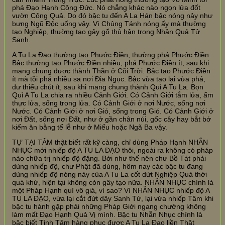
phá Đạo Hạnh Công Đức. Nó chẳng khác nào ngọn lửa đốt
vườn Công Quả. Do đó bậc tu đến A La Hán bậc nóng nảy như
bưng Ngũ Độc uống vậy. Vì Chủng Tánh nóng ấy mà thường
tạo Nghiệp, thường tạo gây gổ thù hận trong Nhân Quả Tử
Sanh.
A Tu La Đạo thường tạo Phước Điền, thường phá Phước Điền.
Bậc thường tạo Phước Điền nhiều, phá Phước Điền ít, sau khi
mạng chung được thành Thần ở Cõi Trời. Bậc tạo Phước Điền
ít mà tồi phá nhiều sa nơi Địa Ngục. Bậc vừa tạo lại vừa phá,
dư thiếu chút ít, sau khi mạng chung thành Quỉ A Tu La. Bọn
Quỉ A Tu La chia ra nhiều Cảnh Giới. Có Cảnh Giới tắm lửa, ẩm
thực lửa, sống trong lửa. Có Cảnh Giới ở nơi Nước, sống nơi
Nước. Có Cảnh Giới ở nơi Gió, sống trong Gió. Có Cảnh Giới ở
nơi Đất, sống nơi Đất, như ở gần chân núi, gốc cây hay bắt bớ
kiếm ăn bằng tế lễ như ở Miếu hoặc Ngã Ba vậy.
TỰ TẠI TÂM thật biết rất kỹ càng, chỉ dùng Pháp Hạnh NHẪN
NHỤC mới nhiếp độ A TU LA ĐẠO thôi, ngoài ra không có pháp
nào chữa trị nhiếp độ đặng. Bởi như thế nên chư Bồ Tát phải
dùng nhiếp độ, chư Phật đã dùng, hôm nay các bậc tu đang
dùng nhiếp độ nóng nảy của A Tu La cốt dứt Nghiệp Quả thời
quá khứ, hiện tại không còn gây tạo nữa. NHẪN NHỤC chính là
một Pháp Hạnh quí vô giá, vì sao? Vì NHẪN NHỤC nhiếp độ A
TU LA ĐẠO, vừa lại cắt đứt dây Sanh Tử, lại vừa nhiếp Tâm khi
bậc tu hành gặp phải những Pháp Giới ngang chướng không
làm mất Đạo Hạnh Quả Vị mình. Bậc tu Nhẫn Nhục chính là
bậc biết Tịnh Tâm hàng phục được A Tu La Đạo liền Thật