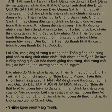
TÁNH TRÍ, sau khi Tánh Trí Bình Đẳng mới dụng Trí Bình Đẳng
ấy mà quán soi nhân đạo thật tỏ Chủng Tánh đoạt đến DIỆU
QUANG SÁT TRÍ. Nhờ nơi Diệu Quang Sát Trí mà thật biết
chúng sanh nó chẳng phải là nhân sinh, mà chính chúng sanh
đang ở trong Thân Tứ Đại, gọi là Chúng Sanh Tính. Chúng
Sanh Tính ấy chẳng đâu xa lạ, chính nó là các giống vi trùng
trong thân mạng. Khi chúng diễn âm trong Thân thì đương
nhiên nhà Thiền Sư phát sinh tư tưởng. Tư tưởng có bao nhiêu
thì chủng tánh vi trùng đều có bấy nhiêu. Nhà Thiền Sư thực
hành thông thái bao nhiêu thời những giống vi trùng khôn
ngoan bấy nhiêu. Đến lúc nhà Thiền Sư thành Phật thì các vi
trùng trưởng thành Bồ Tát Quốc Độ.
Lại nữa, các giống vi trùng ở trong toàn Thân giống nào cũng
phải nhả ra từng chất nhờn nhớt, chất nhờn nhớt ấy nó lần lượt
xuống thẳng quả Cật hóa thành giống tinh trùng, tinh trùng chờ
khi giao hợp thụ thai đương sanh ra loài người.
Bậc nhiếp độ Nhân phải là bậc có Thiền Trí, nếu dùng bằng Trí
Tuệ Trí Thức thì chỉ giúp cho Nhân Đạo tu Phước Thiện thôi.
Nhờ Thiền Trí sáng soi THÂN TÂM để phá mê thường chấp mà
Trực Giác Sở Đắc TAM MUỘI PHÁP MÔN. Nhiếp độ Nhân để
thật tỏ rõ tư tưởng hiện nó đang lầm nhận chính là chẳng phải
của nó. Nếu nó muốn biết chân thật thì nó hãy nương theo Vô
Ngã mới tỏ ngộ, bằng nó lầm nhận tư tưởng để thường chấp thì
không bao giờ nó Chánh Giác.
• THIỀN ĐỊNH NHIẾP ĐỘ THIÊN