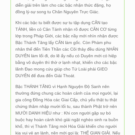
diễn giải trên làm cho các bậc nhận thức đặng, họ
đồng lý-sự song tu Chân Nguyên Trực Giác.
Khi các bậc tu biết được sự tu tập dụng CĂN tạo
TÁNH, liền có Căn Tánh nhận rõ được CĂN CƠ từng
lớp trong Pháp Giới, các bậc nầy mới nhìn nhận được
Bậc Thánh Tăng lấy CĂN làm gốc. Còn Phàm phu
nhân thế đến Tiên Thần các Cõi thảy đều dùng NHÂN
DUYÊN làm lối đi, do lẽ ấy nếu có Duyên mới có hiệp
bằng vô duyên thì thờ ơ lạnh nhạt, khiến cho các bậc
lãnh Đạo mong cứu giúp cho Tứ Loài phải GIEO
DUYÊN để đưa đến Giải Thoát.
Bậc THÁNH TĂNG vì Hạnh Nguyện Độ Sanh nên
thường đứng chung các hoàn cảnh của mọi người, lại
gia công Đồng Hóa các Giai Cấp, chủ yếu thật tu thật
chứng thâm nhập mười lối tu, sau thành Phật trở nên
MƯỜI DANH HIỆU như : Khi con người gặp sự bó
buộc hay hoàn cảnh khó giải ngặt nghèo sinh ra buồn
khổ, thì vị Thánh Tăng mới Hóa Giải khiến cho người
kia vui vẻ an lành, nên mới gọi là: THẾ GIAN GIẢI. Nếu