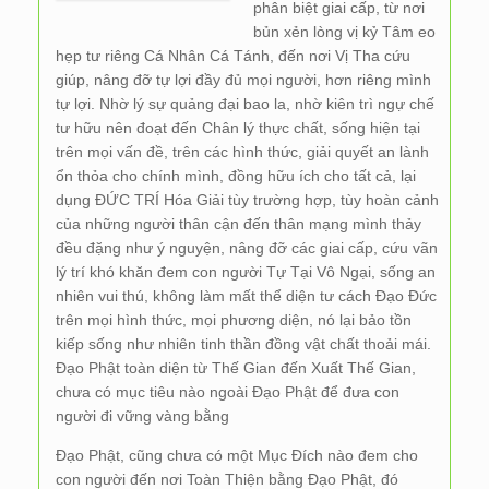
phân biệt giai cấp, từ nơi
bủn xẻn lòng vị kỷ Tâm eo
hẹp tư riêng Cá Nhân Cá Tánh, đến nơi Vị Tha cứu
giúp, nâng đỡ tự lợi đầy đủ mọi người, hơn riêng mình
tự lợi. Nhờ lý sự quảng đại bao la, nhờ kiên trì ngự chế
tư hữu nên đoạt đến Chân lý thực chất, sống hiện tại
trên mọi vấn đề, trên các hình thức, giải quyết an lành
ổn thỏa cho chính mình, đồng hữu ích cho tất cả, lại
dụng ĐỨC TRÍ Hóa Giải tùy trường hợp, tùy hoàn cảnh
của những người thân cận đến thân mạng mình thảy
đều đặng như ý nguyện, nâng đỡ các giai cấp, cứu vãn
lý trí khó khăn đem con người Tự Tại Vô Ngại, sống an
nhiên vui thú, không làm mất thể diện tư cách Đạo Đức
trên mọi hình thức, mọi phương diện, nó lại bảo tồn
kiếp sống như nhiên tinh thần đồng vật chất thoải mái.
Đạo Phật toàn diện từ Thế Gian đến Xuất Thế Gian,
chưa có mục tiêu nào ngoài Đạo Phật để đưa con
người đi vững vàng bằng
Đạo Phật, cũng chưa có một Mục Đích nào đem cho
con người đến nơi Toàn Thiện bằng Đạo Phật, đó