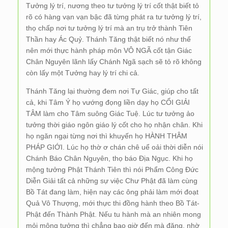
Tưởng lý trí, nương theo tư tưởng lý trí cốt thật biết tỏ
rõ có hàng vạn vạn bậc đã từng phát ra tư tưởng lý trí,
thọ chấp nơi tư tưởng lý trí mà an trụ trở thành Tiên
Thần hay Ác Quỷ. Thánh Tăng thật biết nó như thế
nên mới thực hành pháp môn VÔ NGÃ cốt tận Giác
Chân Nguyên lãnh lấy Chánh Ngã sạch sẽ tỏ rõ không
còn lấy một Tưởng hay lý trí chi cả.
Thánh Tăng lại thường đem nơi Tự Giác, giúp cho tất
cả, khi Tâm Ý họ vướng đọng liền dạy họ CỔI GIẢI
TÂM làm cho Tâm suông Giác Tuệ. Lúc tư tưởng ảo
tưởng thời giáo ngôn giáo lý cốt cho họ nhận chân. Khi
họ ngăn ngại từng nơi thì khuyến họ HÀNH THÂM
PHÁP GIỚI. Lúc họ thờ ơ chán chê uể oải thời diễn nói
Chánh Báo Chân Nguyên, thọ báo Địa Ngục. Khi họ
mộng tưởng Phật Thánh Tiên thì nói Phẩm Công Đức
Diễn Giải tất cả những sự việc Chư Phật đã làm cùng
Bồ Tát đang làm, hiện nay các ông phải làm mới đoạt
Quả Vô Thượng, mới thực thi đồng hành theo Bồ Tát-
Phật đến Thành Phật. Nếu tu hành mà an nhiên mong
mỏi mộng tưởng thì chẳng bao giờ đến mà đặng, nhờ