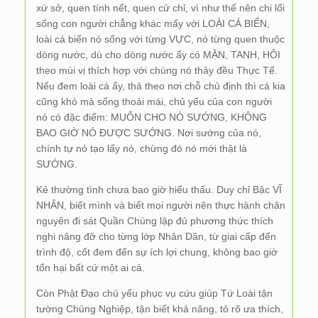
xứ sở, quen tính nết, quen cử chỉ, vì như thế nên chi lối
sống con người chẳng khác mấy với LOÀI CÁ BIỂN,
loài cá biển nó sống với từng VỰC, nó từng quen thuộc
dòng nước, dù cho dòng nước ấy có MẶN, TANH, HÔI
theo mùi vị thích hợp với chúng nó thảy đều Thực Tế.
Nếu đem loài cá ấy, thả theo nơi chỗ chủ định thì cá kia
cũng khó mà sống thoải mái, chủ yếu của con người
nó có đặc điểm: MUỐN CHO NÓ SƯỚNG, KHÔNG
BAO GIỜ NÓ ĐƯỢC SƯỚNG. Nơi sướng của nó,
chính tự nó tạo lấy nó, chừng đó nó mới thật là
SƯỚNG.
Kẻ thường tình chưa bao giờ hiểu thấu. Duy chỉ Bậc VĨ
NHÂN, biết mình và biết mọi người nên thực hành chân
nguyên đi sát Quần Chúng lập đủ phương thức thích
nghi nâng đỡ cho từng lớp Nhân Dân, từ giai cấp đến
trình độ, cốt đem đến sự ích lợi chung, không bao giờ
tổn hại bất cứ một ai cả.
Còn Phật Đạo chủ yếu phục vụ cứu giúp Tứ Loài tận
tường Chủng Nghiệp, tận biết khả năng, tỏ rõ ưa thích,