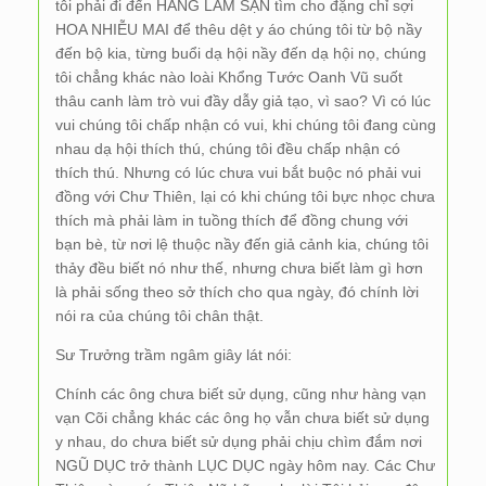
tôi phải đi đến HÀNG LÂM SẠN tìm cho đặng chỉ sợi
HOA NHIỄU MAI để thêu dệt y áo chúng tôi từ bộ nầy
đến bộ kia, từng buổi dạ hội nầy đến dạ hội nọ, chúng
tôi chẳng khác nào loài Khổng Tước Oanh Vũ suốt
thâu canh làm trò vui đầy dẫy giả tạo, vì sao? Vì có lúc
vui chúng tôi chấp nhận có vui, khi chúng tôi đang cùng
nhau dạ hội thích thú, chúng tôi đều chấp nhận có
thích thú. Nhưng có lúc chưa vui bắt buộc nó phải vui
đồng với Chư Thiên, lại có khi chúng tôi bực nhọc chưa
thích mà phải làm in tuồng thích để đồng chung với
bạn bè, từ nơi lệ thuộc nầy đến giả cảnh kia, chúng tôi
thảy đều biết nó như thế, nhưng chưa biết làm gì hơn
là phải sống theo sở thích cho qua ngày, đó chính lời
nói ra của chúng tôi chân thật.
Sư Trưởng trầm ngâm giây lát nói:
Chính các ông chưa biết sử dụng, cũng như hàng vạn
vạn Cõi chẳng khác các ông họ vẫn chưa biết sử dụng
y nhau, do chưa biết sử dụng phải chịu chìm đắm nơi
NGŨ DỤC trở thành LỤC DỤC ngày hôm nay. Các Chư