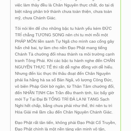
việc làm thảy đều là Chân Nguyên thực chất, do tại dị
biệt năng phân trở thành chưa toàn thiện, chưa toàn
mỹ, chưa Chánh Giác.
Tôi nói lên để cho những bậc tu hành yếu kém ĐỨC
TRÍ chẳng TƯƠNG SONG nên chi tu mới mỗi một
PHÁP MÔN liền sanh Tự Ngã cho mình cao cống gây
hấn chê bai, tự làm cho nền Đạo Phật mang tiếng
Chánh Tà chướng đối nhau thành ra môi trường cạnh
tranh Tông Phái. Khi các bậc tu hành nghe đến CHÂN
NGUYÊN THỰC TẾ thì rất dễ nghe đồng với dễ hiểu.
Nhưng đến lúc thực thi thâu đoạt đến Chân Nguyên
phải lìa hằng hà sa số Bản Ngã, vô lượng Công Đức,
vô biên Pháp Giới bờ ngăn, từ Thân Tâm chướng đối,
đến NHÃN TỊNH Căn Trần đều thanh tịnh, lúc bấy giờ
mới Tự Tại Đại Bi TỔNG TRÌ ĐÀ LA NI TẠNG Sạch
Nghi hết chấp, bằng chưa phải như thế, thì nên tu trì
Hóa Giải mê lầm cầu đến Chân Nguyên Chánh Giác.
Đạo Phật rất tân tiến, không phải Đạo Phật Cổ Truyền,
Đạo Phật chính là một nền tảng văn minh vô tận,