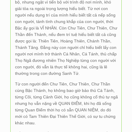
bộ, nhưng ngặt vì tiến bộ với trình độ nơi mình, khó
giải tỏa ra ngoài trọng lượng hiểu biết. Từ nơi con
người nếu dụng trí của mình hiểu biết tất cả nếp sống
con người, tánh tình chung khắp của con người, thời
Bậc ấy gọi là VĨ NHÂN. Còn Chư Tiên, Chư Thiên, Chư
Thần đến Thánh, nếu đem trí tuệ hiểu biết tất cả cũng
được gọi là: Thiên Tiên, Hoàng Thiên, Chánh Thần,
Thánh Tăng. Đằng này con người chỉ hiểu biết lấy con
người nơi mình trở thành Cá Nhân, Cá Tánh, thủ chấp
Thọ Ngã đương nhiên Thọ Nghiệp từng con người với
con người, đó vẫn là thực tế không hai, cũng là lẽ
thường trong con đường Sanh Tử.
Từ con người đến Chư Tiên, Chư Thiên, Chư Thần
cùng Bậc Thánh, họ không bao giờ bảo thủ Cá Tánh,
từng Cõi, từng Cảnh Giới, họ cũng không cố thủ tự ngã
nhưng họ vẫn nặng về QUAN ĐIỂM, khi họ đã sống
từng Quan Điểm thời họ có sẵn QUAN NIỆM, do đó
mới có Tam Thiên Đại Thiên Thế Giới, có sự tu chứng
khác nhau.