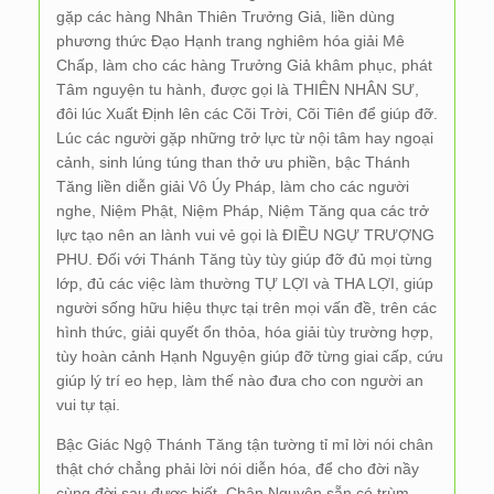
gặp các hàng Nhân Thiên Trưởng Giả, liền dùng
phương thức Đạo Hạnh trang nghiêm hóa giải Mê
Chấp, làm cho các hàng Trưởng Giả khâm phục, phát
Tâm nguyện tu hành, được gọi là THIÊN NHÂN SƯ,
đôi lúc Xuất Định lên các Cõi Trời, Cõi Tiên để giúp đỡ.
Lúc các người gặp những trở lực từ nội tâm hay ngoại
cảnh, sinh lúng túng than thở ưu phiền, bậc Thánh
Tăng liền diễn giải Vô Úy Pháp, làm cho các người
nghe, Niệm Phật, Niệm Pháp, Niệm Tăng qua các trở
lực tạo nên an lành vui vẻ gọi là ĐIỀU NGỰ TRƯỢNG
PHU. Đối với Thánh Tăng tùy tùy giúp đỡ đủ mọi từng
lớp, đủ các việc làm thường TỰ LỢI và THA LỢI, giúp
người sống hữu hiệu thực tại trên mọi vấn đề, trên các
hình thức, giải quyết ổn thỏa, hóa giải tùy trường hợp,
tùy hoàn cảnh Hạnh Nguyện giúp đỡ từng giai cấp, cứu
giúp lý trí eo hẹp, làm thế nào đưa cho con người an
vui tự tại.
Bậc Giác Ngộ Thánh Tăng tận tường tỉ mỉ lời nói chân
thật chớ chẳng phải lời nói diễn hóa, để cho đời nầy
cùng đời sau được biết. Chân Nguyên sẵn có trùm