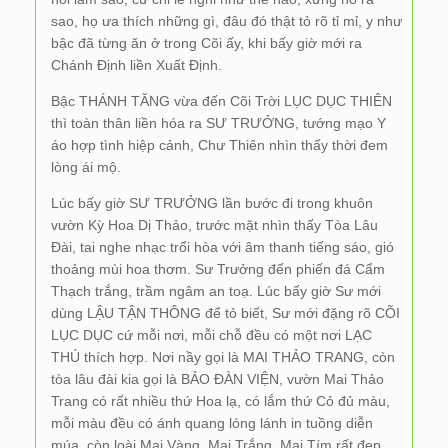
sao, họ ưa thích những gì, đâu đó thật tỏ rõ tỉ mỉ, y như
bậc đã từng ăn ở trong Cõi ấy, khi bấy giờ mới ra
Chánh Định liền Xuất Định.
Bậc THÁNH TĂNG vừa đến Cõi Trời LỤC DỤC THIÊN
thì toàn thân liền hóa ra SƯ TRƯỞNG, tướng mạo Y
áo hợp tình hiệp cảnh, Chư Thiên nhìn thấy thời đem
lòng ái mộ.
Lúc bấy giờ SƯ TRƯỞNG lần bước đi trong khuôn
vườn Kỳ Hoa Dị Thảo, trước mặt nhìn thấy Tòa Lâu
Đài, tai nghe nhạc trổi hòa với âm thanh tiếng sáo, gió
thoảng mùi hoa thơm. Sư Trưởng đến phiến đá Cẩm
Thạch trắng, trầm ngâm an toạ. Lúc bấy giờ Sư mới
dùng LẬU TẬN THÔNG để tỏ biết, Sư mới đặng rõ CÕI
LỤC DỤC cứ mỗi nơi, mỗi chỗ đều có một nơi LẠC
THÚ thích hợp. Nơi nầy gọi là MAI THẢO TRANG, còn
tòa lâu đài kia gọi là BẢO ĐÀN VIỆN, vườn Mai Thảo
Trang có rất nhiều thứ Hoa lạ, có lắm thứ Cỏ đủ màu,
mỗi màu đều có ánh quang lóng lánh in tuồng diễn
múa, còn loài Mai Vàng, Mai Trắng, Mai Tím rất đẹp,