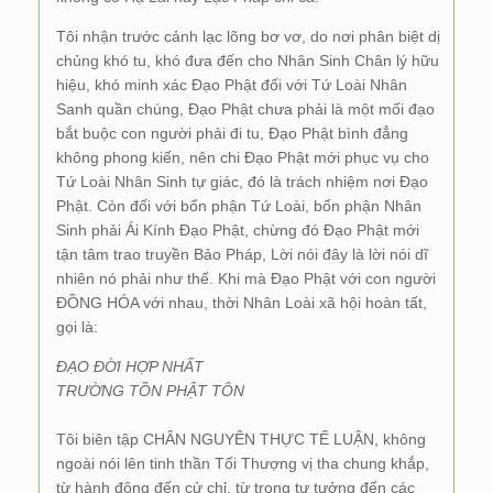
Tôi nhận trước cảnh lạc lõng bơ vơ, do nơi phân biệt dị
chủng khó tu, khó đưa đến cho Nhân Sinh Chân lý hữu
hiệu, khó minh xác Đạo Phật đối với Tứ Loài Nhân
Sanh quần chúng, Đạo Phật chưa phải là một mối đạo
bắt buộc con người phải đi tu, Đạo Phật bình đẳng
không phong kiến, nên chi Đạo Phật mới phục vụ cho
Tứ Loài Nhân Sinh tự giác, đó là trách nhiệm nơi Đạo
Phật. Còn đối với bổn phận Tứ Loài, bổn phận Nhân
Sinh phải Ái Kính Đạo Phật, chừng đó Đạo Phật mới
tận tâm trao truyền Bảo Pháp, Lời nói đây là lời nói dĩ
nhiên nó phải như thế. Khi mà Đạo Phật với con người
ĐỒNG HÓA với nhau, thời Nhân Loài xã hội hoàn tất,
gọi là:
ĐẠO ĐỜI HỢP NHẤT
TRƯỜNG TỒN PHẬT TÔN
Tôi biên tập CHÂN NGUYÊN THỰC TẾ LUẬN, không
ngoài nói lên tinh thần Tối Thượng vị tha chung khắp,
từ hành động đến cử chỉ, từ trong tư tưởng đến các