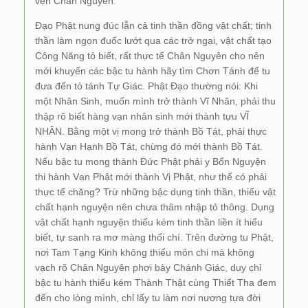
vẹn Chân Nguyên.
Đạo Phật nung đúc lẫn cả tinh thần đồng vật chất; tinh
thần làm ngọn đuốc lướt qua các trở ngại, vật chất tạo
Công Năng tỏ biết, rất thực tế Chân Nguyên cho nên
mới khuyến các bậc tu hành hãy tìm Chơn Tánh để tu
đưa đến tỏ tánh Tự Giác. Phật Đạo thường nói: Khi
một Nhân Sinh, muốn mình trở thành Vĩ Nhân, phải thu
thập rõ biết hàng vạn nhân sinh mới thành tựu VĨ
NHÂN. Bằng một vị mong trở thành Bồ Tát, phải thực
hành Vạn Hạnh Bồ Tát, chừng đó mới thành Bồ Tát.
Nếu bậc tu mong thành Đức Phật phải y Bổn Nguyện
thi hành Vạn Phật mới thành Vị Phật, như thế có phải
thực tế chăng? Trừ những bậc dụng tinh thần, thiếu vật
chất hạnh nguyện nên chưa thâm nhập tỏ thông. Dụng
vật chất hạnh nguyện thiếu kém tinh thần liền ít hiểu
biết, tự sanh ra mơ màng thối chí. Trên đường tu Phật,
nơi Tam Tạng Kinh không thiếu môn chi mà không
vạch rõ Chân Nguyên phơi bày Chánh Giác, duy chỉ
bậc tu hành thiếu kém Thành Thật cùng Thiết Tha đem
đến cho lòng mình, chỉ lấy tu làm nơi nương tựa đời