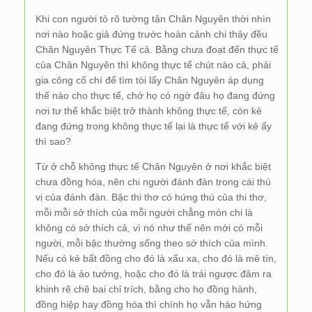
Khi con người tỏ rõ tường tận Chân Nguyên thời nhìn
nơi nào hoặc giả đứng trước hoàn cảnh chi thảy đều
Chân Nguyên Thực Tế cả. Bằng chưa đoạt đến thực tế
của Chân Nguyên thì không thực tế chút nào cả, phải
gia công cố chí để tìm tòi lấy Chân Nguyên áp dụng
thế nào cho thực tế, chớ họ có ngờ đâu họ đang đứng
nơi tư thế khắc biệt trở thành không thực tế, còn kẻ
đang đứng trong không thực tế lại là thực tế với kẻ ấy
thì sao?
Từ ở chỗ không thực tế Chân Nguyên ở nơi khắc biệt
chưa đồng hóa, nên chi người đánh đàn trong cái thú
vị của đánh đàn. Bậc thi thơ có hứng thú của thi thơ,
mỗi mỗi sở thích của mỗi người chẳng món chi là
không có sở thích cả, vì nó như thế nên mới có mỗi
người, mỗi bậc thường sống theo sở thích của mình.
Nếu có kẻ bất đồng cho đó là xấu xa, cho đó là mê tín,
cho đó là ảo tưởng, hoặc cho đó là trái ngược đâm ra
khinh rẽ chê bai chỉ trích, bằng cho họ đồng hành,
đồng hiệp hay đồng hóa thì chính họ vẫn hào hứng