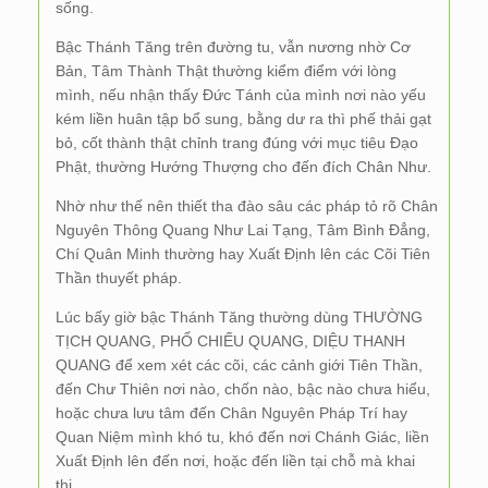
sống.
Bậc Thánh Tăng trên đường tu, vẫn nương nhờ Cơ
Bản, Tâm Thành Thật thường kiểm điểm với lòng
mình, nếu nhận thấy Đức Tánh của mình nơi nào yếu
kém liền huân tập bổ sung, bằng dư ra thì phế thải gạt
bỏ, cốt thành thật chỉnh trang đúng với mục tiêu Đạo
Phật, thường Hướng Thượng cho đến đích Chân Như.
Nhờ như thế nên thiết tha đào sâu các pháp tỏ rõ Chân
Nguyên Thông Quang Như Lai Tạng, Tâm Bình Đẳng,
Chí Quân Minh thường hay Xuất Định lên các Cõi Tiên
Thần thuyết pháp.
Lúc bấy giờ bậc Thánh Tăng thường dùng THƯỜNG
TỊCH QUANG, PHỔ CHIẾU QUANG, DIỆU THANH
QUANG để xem xét các cõi, các cảnh giới Tiên Thần,
đến Chư Thiên nơi nào, chốn nào, bậc nào chưa hiểu,
hoặc chưa lưu tâm đến Chân Nguyên Pháp Trí hay
Quan Niệm mình khó tu, khó đến nơi Chánh Giác, liền
Xuất Định lên đến nơi, hoặc đến liền tại chỗ mà khai
thị.