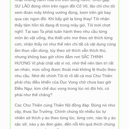
SƯ LÃO đứng nhìn trên ngọn đồi Cổ Võ, lão chỉ cho tôi
xem đoàn mây không vướng đọng, lượn trên gió bay
qua các ngọn đồi. Khi bấy giờ lạ lùng thay! Tôi nhận
thấy tâm hồn tôi đang đi trong mây gió, Tôi mới chợt
nghĩ: Tại sao Ta phải tuân hành theo nhu cầu từng
món ăn vật uống, tha thiết ước mơ theo sở thích từng
cơn, nhận thấy nó như thế nên chi tất cả vật dụng cùng
ẩm thực vẫn dùng, tùy theo sở thích vẫn thích thú,
nhưng không bao giờ chìm đắm nơi SẮC THINH
HƯƠNG VỊ phải chật vật vì nó, nhờ thế nên tâm trí rất
an nhàn, mức sống được thoải mái không lệ thuộc theo
nhu cầu. Nhờ đó chính Tôi tỏ rõ tất cả mọi Chư Thiên
phải chịu điều khiển của Dục Vọng chớ chưa bao giờ
Điều Ngự, kìm chế dục vọng trong lúc nó đòi hỏi, có
phải như thế chăng?
Các Chư Thiên cùng Thiên Nữ đồng đáp: Đúng nó như
vậy, thưa Sư Trưởng. Chính chúng tôi nhiều lúc tự
nhiên sở thích y áo theo từng lúc, từng cơn, nào là y áo
sặc sỡ, nào y áo đơn giản, đến nỗi khi quá thích chúng