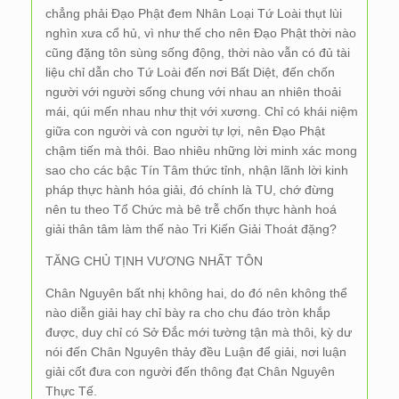
chẳng phải Đạo Phật đem Nhân Loại Tứ Loài thụt lùi
nghìn xưa cổ hủ, vì như thế cho nên Đạo Phật thời nào
cũng đặng tôn sùng sống động, thời nào vẫn có đủ tài
liệu chỉ dẫn cho Tứ Loài đến nơi Bất Diệt, đến chốn
người với người sống chung với nhau an nhiên thoải
mái, qúi mến nhau như thịt với xương. Chỉ có khái niệm
giữa con người và con người tự lợi, nên Đạo Phật
chậm tiến mà thôi. Bao nhiêu những lời minh xác mong
sao cho các bậc Tín Tâm thức tỉnh, nhận lãnh lời kinh
pháp thực hành hóa giải, đó chính là TU, chớ đừng
nên tu theo Tổ Chức mà bê trễ chốn thực hành hoá
giải thân tâm làm thế nào Tri Kiến Giải Thoát đặng?
TĂNG CHỦ TỊNH VƯƠNG NHẤT TÔN
Chân Nguyên bất nhị không hai, do đó nên không thể
nào diễn giải hay chỉ bày ra cho chu đáo tròn khắp
được, duy chỉ có Sở Đắc mới tường tận mà thôi, kỳ dư
nói đến Chân Nguyên thảy đều Luận để giải, nơi luận
giải cốt đưa con người đến thông đạt Chân Nguyên
Thực Tế.