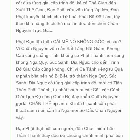
cốt đưa từng giai cấp trình độ, kể cả Thế Gian đến
Xuất Thế Gian, Đạo Phật cứu vãn từng lớp lớp, Đạo
Phật khuyến khích cho Tứ Loài Phát Bồ Đề Tâm, tùy
theo khả năng thích thú mà lần đưa đến chốn Chân
Nguyên Trực Giác.
Phật Đạo tận thấu CÁI MÊ NÓ KHÔNG GỐC, vì sao?
Vì Chân Nguyên vốn sẵn Bất Tăng Bất Giảm, Không
Cấu cũng chẵng Tịnh, không có Phật Thánh Tiên cũng
không Ngạ Quỷ, Súc Sanh, Địa Ngục, cho đến Trình
Độ Giai Cấp cũng không. Chỉ vì Cá Tánh riêng tư Quá
ư phân biệt nên nó Bị Biệt, trở thành Ngạ Quỷ, Súc
Sanh, Địa Ngục có từng giai cấp trình độ, mới có Tiên
Thần Phật Thánh, tự phát sanh ra các Cõi, các Cảnh
Giới Tịnh Độ cùng Quốc Độ đầy khắp Chân Nguyên,
gọi là: CHÂN THỂ bị sanh. Khi đã bị sanh cần phải
thoát sanh nên cần lìa Ngã mới Sở Đắc Chân Nguyên
vậy.
Đạo Phật thật biết con người, đến Chư Thiên Tiên
Thần Thánh thảy đều ưa chuộng chính mình phải tiến