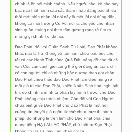
chính là lời nói minh chánh. Nếu người nào, kẻ nào hay
bậc nào thật hành sâu sắc thâm nhập đặng bao nhiêu
thời mới nhìn nhận lời nói nầy là một lời nói đúng đắn,
không có môi trường Cổ Võ, nói ra chủ yếu cho nhân
sinh quần chúng noi theo tấm gương rạng rỡ tìm ra
những gì chính Tôi đã nói.
Đạo Phật,
đối với Quần Sanh Tứ Loài, Đạo Phật không
khác nào là Hư Không vô tận hàm chứa bảo bọc cho
tất cả các Hành Tinh cùng Quả Đất, nâng đỡ cho tất cả
vạn Cõi, vạn cảnh giới cùng thế giới đặng an toàn, chỉ
có con người, chỉ có những bậc nương theo gót chân
Đạo Phật chưa thấu đáo Đạo Phật làm điều riêng rẽ
mất giá trị của Đạo Phật, khiến Nhân Sinh hoài nghi bất
tín, đó chính là mình tự phản lấy mình trước, chớ Đạo
Phật không chịu trách nhiệm. Còn đối với Con Người
chưa biết gì về Đạo Phật cho Đạo Phật là một nơi
cuồng tín thuyết giả ngôn từ chớ chưa thực thi hành
pháp, do những lẽ trên làm cho Đạo Phật phải chịu
mang tiếng HẠ LAI LẠC PHÁP, chớ thật ra Đạo Phật
không có Hạ Lai hay Lạc Pháp chi cả.