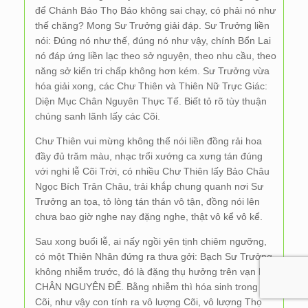
để Chánh Báo Thọ Báo không sai chạy, có phải nó như
thế chăng? Mong Sư Trưởng giải đáp. Sư Trưởng liền
nói: Đúng nó như thế, đúng nó như vậy, chính Bổn Lai
nó đáp ứng liền lạc theo sở nguyện, theo nhu cầu, theo
năng sở kiến tri chấp không hơn kém. Sư Trưởng vừa
hóa giải xong, các Chư Thiên và Thiên Nữ Trực Giác:
Diện Mục Chân Nguyên Thực Tế. Biết tỏ rõ tùy thuận
chúng sanh lãnh lấy các Cõi.
Chư Thiên vui mừng không thể nói liền đồng rải hoa
đầy đủ trăm màu, nhạc trổi xướng ca xưng tán đúng
với nghi lễ Cõi Trời, có nhiều Chư Thiên lấy Bảo Châu
Ngọc Bích Trân Châu, trải khắp chung quanh nơi Sư
Trưởng an tọa, tỏ lòng tán thán vô tận, đồng nói lên
chưa bao giờ nghe nay đặng nghe, thật vô kể vô kể.
Sau xong buổi lễ, ai nấy ngồi yên tịnh chiêm ngưỡng,
có một Thiên Nhân đứng ra thưa gởi: Bạch Sư Trưởng,
không nhiễm trước, đó là đặng thụ hưởng trên vạn lối
CHÂN NGUYÊN ĐẾ. Bằng nhiễm thì hóa sinh trong các
Cõi, như vậy con tính ra vô lượng Cõi, vô lượng Thọ