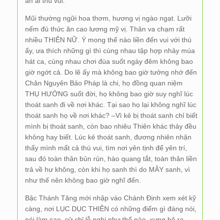
ân ái thú vui.
Mũi thường ngữi hoa thơm, hương vị ngào ngạt. Lưỡi
nếm đủ thức ăn cao lương mỹ vị. Thân va chạm rất
nhiều THIÊN NỮ. Ý mong thế nào liền đến vui với thú
ấy, ưa thích những gì thì cùng nhau tập hợp nhảy múa
hát ca, cùng nhau chơi đùa suốt ngày đêm không bao
giờ ngớt cả. Do lẽ ấy mà không bao giờ tưởng nhớ đến
Chân Nguyên Bảo Pháp là chi, họ đồng quan niệm
THỤ HƯỞNG suốt đời, họ không bao giờ suy nghĩ lúc
thoát sanh đi về nơi khác. Tại sao họ lại không nghĩ lúc
thoát sanh họ về nơi khác? –Vì kẻ bị thoát sanh chỉ biết
mình bị thoát sanh, còn bao nhiêu Thiên khác thảy đều
không hay biết. Lúc kẻ thoát sanh, đương nhiên nhận
thấy mình mất cả thú vui, tìm nơi yên tịnh để yên trí,
sau đó toàn thân bủn rủn, hào quang tắt, toàn thân liền
trả về hư không, còn khi họ sanh thì do MÂY sanh, vì
như thế nên không bao giờ nghĩ đến.
Bậc Thánh Tăng mới nhập vào Chánh Định xem xét kỹ
càng, nơi LỤC DỤC THIÊN có những điểm gì đáng nói,
nói làm sao, cử chỉ lễ nghi như thế nào, xưng hô ra