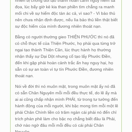
nhiên bị chống đối tạo thành hoàn cảnh nguy hiểm sa
đọa, lúc bấy giờ kẻ kia than phiền tìm chẳng ra manh
mối chi về sự hiểm độc tàn ác cả, vì sao? - Vì bảo thủ
nên chưa nhận định được, nếu lìa bảo thủ liền thật biết
sự độc hiểm của mình đương nhiên thoát nạn.
Bằng có người thường gieo THIỆN PHƯỚC thì nó đã
có chỗ thực tế của Thiện Phước, họ phải qua từng trở
ngại tạo thành Thiện Căn, lúc thực hành họ thường
nhận thấy sự Dại Dột nhưng cố tạo lấy Phước Điền,
đến khi gặp phải hoàn cảnh trắc ẩn hay nguy hại, họ
sẵn có sự an toàn vì tự tín Phước Điền, đương nhiên
thoát nạn.
Nói về đời thì nó muôn mặt, trong muôn mặt ấy nó đã
có sẵn Chân Nguyên mỗi mỗi đều thực tế, do lẽ ấy mà
ai ai cũng chấp nhận mình PHẢI, từ trong tư tưởng đến
hành động của mỗi người, khi bậc mong tìm mỗi một lẽ
phải Chân Chính liền có trăm ngàn cái phải nó đến chỉ
trích phán phê làm cho bậc nọ chẳng biết đâu là Phải,
chớ nào ngờ đâu mỗi mỗi đều có cái phải Chân
Nguyên.