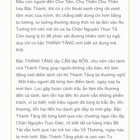
Nếu con người đến Chư Tiên, Chư Thiên Chư Thần
hay Bậc Thánh, khi có ý chí thoát sanh rộng rãi vượt
tầm mức của mình, thì chẳng biết dùng chi hơn bằng
tư tưởng, tư tưởng thường dùng thời nó lại lâm vào Ảo
Tưởng trở nên mê tín xa lìa Chân Nguyên Thực Tế.
Còn dụng lý trí để phán xét đương nhiên sinh tự ngã,
duy chỉ có bậc THÁNH TĂNG mới biết sử dụng mà
thôi.
Bậc THÁNH TĂNG lấy CĂN lập BỔN, cho nên căn tánh
của Thánh Tăng giúp người không cầu báo, khi làm
đặng một điểm lành chi thì Thánh Tăng lại thường nghĩ
: Một triệu người đã từng làm điểm lành, ngày nay ta
mới làm. Lúc gặp hoàn cảnh trắc ẩn làm tổn thương
đến cá tánh, làm tổn hại đến thị danh vẫn không phiền
trách, vì tự biết; một triệu người đã từng bị trắc ẩn, tổn
thương, tổn hại đến hư danh giờ đây ta mới gặp. Bậc
Thánh Tăng đã từng lướt qua các chướng ngại cầu lấy
Chân Nguyên Trực Giác, rõ biết tất cả hàng triệu Bồ
Tát vẫn lướt qua các trở lực cầu Vô Thượng, ngày nay
ta mới lướt. Bậc Thánh Tăng phát ra vạn vạn Tư