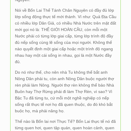
Nói về Bổn Lai Thể Tánh Chân Nguyên có đầy đủ lớp
lớp sống động thực tế mới thành. Ví như: Quả Địa Cầu
có nhiều lớp Dân Giả, có nhiều Nhà Nước trên mặt đất
mới gọi nó là: THẾ GIỚI HOÀN CẦU, còn mỗi một
Nước phải có từng lớp giai cấp, từng lớp trình độ đầy
đủ nếp sống cùng lẽ sống của mọi người. Không thể
nào quyết định một giai cấp hoặc một trình độ ngang
nhau hay một cái sống in nhau, gọi là một Nước đầy
đủ.
Do nó như thế, cho nên nhà Tu không thể bắt anh
Nông Dân phải tu, còn anh Nông Dân buộc người thợ
rèn phải làm Nông. Người thợ rèn không thể bảo Nhà
Buôn hay Thợ Rừng phải đi làm Thợ Rèn, vì sao? Vì
Bậc Tu đã từng tu, cứ mỗi một nghề nghiệp có nếp
sống rất thực tế nơi họ đã quen thuộc, do đó khó bắt
buộc họ, mà phải nâng họ.
Thế nào là Bổn lai nơi Thực Tế? Bổn Lai thực tế nó đã
từng quen hơi, quen tập quán, quen hoàn cảnh, quen