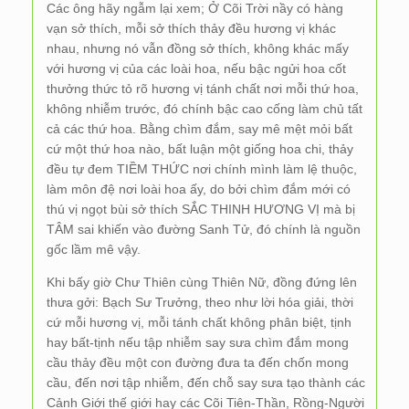
Các ông hãy ngẫm lại xem; Ở Cõi Trời nầy có hàng
vạn sở thích, mỗi sở thích thảy đều hương vị khác
nhau, nhưng nó vẫn đồng sở thích, không khác mấy
với hương vị của các loài hoa, nếu bậc ngửi hoa cốt
thưởng thức tỏ rõ hương vị tánh chất nơi mỗi thứ hoa,
không nhiễm trước, đó chính bậc cao cống làm chủ tất
cả các thứ hoa. Bằng chìm đắm, say mê mệt mỏi bất
cứ một thứ hoa nào, bất luận một giống hoa chi, thảy
đều tự đem TIỀM THỨC nơi chính mình làm lệ thuộc,
làm môn đệ nơi loài hoa ấy, do bởi chìm đắm mới có
thú vị ngọt bùi sở thích SẮC THINH HƯƠNG VỊ mà bị
TÂM sai khiến vào đường Sanh Tử, đó chính là nguồn
gốc lầm mê vậy.
Khi bấy giờ Chư Thiên cùng Thiên Nữ, đồng đứng lên
thưa gởi: Bạch Sư Trưởng, theo như lời hóa giải, thời
cứ mỗi hương vị, mỗi tánh chất không phân biệt, tịnh
hay bất-tịnh nếu tập nhiễm say sưa chìm đắm mong
cầu thảy đều một con đường đưa ta đến chốn mong
cầu, đến nơi tập nhiễm, đến chỗ say sưa tạo thành các
Cảnh Giới thế giới hay các Cõi Tiên-Thần, Rồng-Người