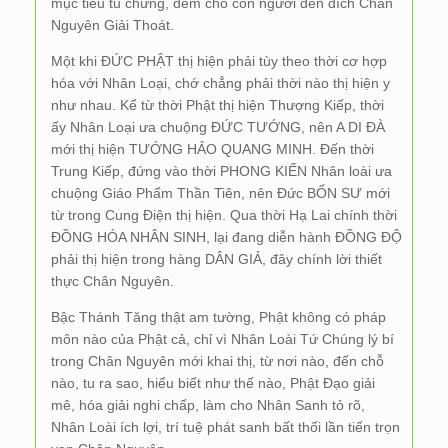
mục tiêu tu chứng, đem cho con người đến đích Chân
Nguyên Giải Thoát.
Một khi ĐỨC PHẬT thị hiện phải tùy theo thời cơ hợp
hóa với Nhân Loại, chớ chẳng phải thời nào thị hiện y
như nhau. Kể từ thời Phật thị hiện Thượng Kiếp, thời
ấy Nhân Loại ưa chuộng ĐỨC TƯỚNG, nên A DI ĐÀ
mới thị hiện TƯỚNG HẢO QUANG MINH. Đến thời
Trung Kiếp, đứng vào thời PHONG KIẾN Nhân loài ưa
chuộng Giáo Phẩm Thần Tiên, nên Đức BỔN SƯ mới
từ trong Cung Điện thị hiện. Qua thời Hạ Lai chính thời
ĐỒNG HÓA NHÂN SINH, lại đang diễn hành ĐỒNG ĐỘ
phải thị hiện trong hàng DÂN GIẢ, đây chính lời thiết
thực Chân Nguyên.
Bậc Thánh Tăng thật am tường, Phật không có pháp
môn nào của Phật cả, chỉ vì Nhân Loài Tứ Chúng lý bí
trong Chân Nguyên mới khai thị, từ nơi nào, đến chỗ
nào, tu ra sao, hiểu biết như thế nào, Phật Đạo giải
mê, hóa giải nghi chấp, làm cho Nhân Sanh tỏ rõ,
Nhân Loài ích lợi, trí tuệ phát sanh bất thối lần tiến trọn