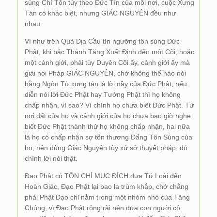
sùng Chí Tôn tùy theo Đức Tín của mỗi nơi, cuộc Xưng
Tán có khác biệt, nhưng GIÁC NGUYÊN đều như
nhau.
Ví như trên Quả Địa Cầu tín ngưỡng tôn sùng Đức
Phật, khi bậc Thánh Tăng Xuất Định đến một Cõi, hoặc
một cảnh giới, phải tùy Duyên Cõi ấy, cảnh giới ấy mà
giải nói Pháp GIÁC NGUYÊN, chớ không thể nào nói
bằng Ngôn Từ xưng tán là lời nầy của Đức Phật, nếu
diễn nói lời Đức Phật hay Tướng Phật thì họ không
chấp nhận, vì sao? Vì chính họ chưa biết Đức Phật. Từ
nơi đất của họ và cảnh giới của họ chưa bao giờ nghe
biết Đức Phật thành thử họ không chấp nhận, hai nữa
là họ có chấp nhận sợ tổn thương Đấng Tôn Sùng của
họ, nên dùng Giác Nguyên tùy xứ sở thuyết pháp, đó
chính lời nói thật.
Đạo Phật có TÔN CHỈ MỤC ĐÍCH đưa Tứ Loài đến
Hoàn Giác, Đạo Phật lại bao la trùm khắp, chớ chẳng
phải Phật Đạo chỉ nằm trong một nhóm nhỏ của Tăng
Chúng, vì Đạo Phật rộng rãi nên đưa con người có