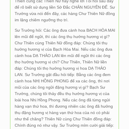
Thiên cùng các Thiên Nữ hãy nghe lời Tôi hỏi sau đây
để rõ biết sử dụng liền Sở Đắc CHÂN NGUYÊN ĐẾ. Sư
Trưởng vừa nói đến đây, các hàng Chư Thiên Nữ đồng
im lặng chiêm ngưỡng thọ trì.
Sư Trưởng hỏi: Các ông đưa cành hoa BẠCH HÒA MAI
lên mũi để ngữi, thì các ông thụ hưởng hương vị gì?
Chư Thiên cùng Thiên Nữ đồng đáp: Chúng tôi thụ
hưởng hương vị của Bạch Hòa Mai. Nếu các ông đưa
cành hoa DẠ THẢO LAN lên mũi để ngữi thì các ông
thọ hưởng hương vị chi? Chư Thiên, Thiên Nữ liền
đáp: Chúng tôi thọ hưởng hương vị hoa DẠ THẢO
LAN. Sư Trưởng gật đầu hỏi tiếp: Bằng các ông đem
cành hoa NHỊ HỒNG PHONG để xa các ông, thì nơi
mũi của các ông ngữi đặng hương vị gì? Bạch Sư
Trưởng, chúng tôi thảy đều thụ hưởng hương vị của
loài hoa Nhị Hồng Phong. Nếu các ông đã từng ngửi
hàng vạn thứ hoa, thì đương nhiên các ông đã hưởng
thụ đặng hương vị hàng vạn thứ hoa của nó có phải
như thế chăng? Thiên Nữ cùng Chư Thiên đồng đáp:
Chính đúng nó như vậy. Sư Trưởng mỉm cười giải tiếp: