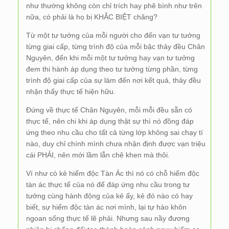
như thường không còn chỉ trích hay phê bình như trên
nữa, có phải là họ bị KHẮC BIỆT chăng?
Từ một tư tưởng của mỗi người cho đến vạn tư tưởng
từng giai cấp, từng trình độ của mỗi bậc thảy đều Chân
Nguyên, đến khi mỗi một tư tưởng hay vạn tư tưởng
đem thi hành áp dụng theo tư tưởng từng phần, từng
trình độ giai cấp của sự làm đến nơi kết quả, thảy đều
nhận thấy thực tế hiện hữu.
Đứng về thực tế Chân Nguyên, mỗi mỗi đều sẵn có
thực tế, nên chi khi áp dụng thật sự thì nó đồng đáp
ứng theo nhu cầu cho tất cả từng lớp không sai chạy tí
nào, duy chỉ chính mình chưa nhận định được vạn triệu
cái PHẢI, nên mới lầm lẫn chê khen mà thôi.
Ví như có kẻ hiểm độc Tàn Ác thì nó có chỗ hiểm độc
tàn ác thực tế của nó để đáp ứng nhu cầu trong tư
tưởng cùng hành động của kẻ ấy, kẻ đó nào có hay
biết, sự hiểm độc tàn ác nơi mình, lại tự hào khôn
ngoan sống thực tế lẽ phải. Nhưng sau nầy đương