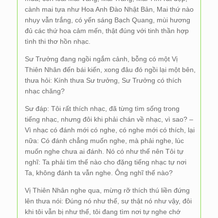
cành mai tựa như Hoa Anh Đào Nhật Bản, Mai thứ nào
nhụy vẫn trắng, có yến sáng Bạch Quang, mùi hương
đủ các thứ hoa cảm mến, thật đúng với tinh thần hợp
tình thi thơ hồn nhạc.
Sư Trưởng đang ngồi ngắm cảnh, bỗng có một Vị
Thiên Nhân đến bái kiến, xong đâu đó ngồi lại một bên,
thưa hỏi: Kính thưa Sư trưởng, Sư Trưởng có thích
nhạc chăng?
Sư đáp: Tôi rất thích nhạc, đã từng tìm sống trong
tiếng nhạc, nhưng đôi khi phải chán về nhạc, vì sao? –
Vì nhạc có đánh mới có nghe, có nghe mới có thích, lại
nữa: Có đánh chẳng muốn nghe, mà phải nghe, lúc
muốn nghe chưa ai đánh. Nó có như thế nên Tôi tự
nghĩ: Ta phải tìm thế nào cho đặng tiếng nhạc tự nơi
Ta, không đánh ta vẫn nghe. Ông nghĩ thế nào?
Vị Thiên Nhân nghe qua, mừng rỡ thích thú liền đứng
lên thưa nói: Đúng nó như thế, sự thật nó như vậy, đôi
khi tôi vẫn bị như thế, tôi đang tìm nơi tự nghe chớ