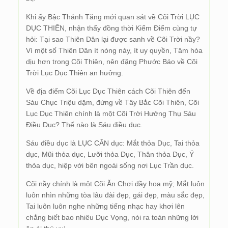
Khi ấy Bậc Thánh Tăng mới quan sát về Cõi Trời LỤC
DỤC THIÊN, nhận thấy đồng thời Kiểm Điểm cùng tự
hỏi: Tại sao Thiên Dân lại được sanh về Cõi Trời nầy?
Vì một số Thiên Dân ít nóng nảy, ít uy quyền, Tâm hòa
dịu hơn trong Cõi Thiên, nên đặng Phước Báo về Cõi
Trời Lục Dục Thiên an hưởng.
Về địa điểm Cõi Lục Dục Thiên cách Cõi Thiên đến
Sáu Chục Triệu dặm, đứng về Tây Bắc Cõi Thiên, Cõi
Lục Dục Thiên chính là một Cõi Trời Hưởng Thụ Sáu
Điều Dục? Thế nào là Sáu điều dục.
Sáu điều dục là LỤC CĂN dục: Mắt thỏa Dục, Tai thỏa
dục, Mũi thỏa dục, Lưỡi thỏa Dục, Thân thỏa Dục, Ý
thỏa dục, hiệp với bên ngoài sống nơi Lục Trần dục.
Cõi nầy chính là một Cõi Ăn Chơi đầy hoa mỹ; Mắt luôn
luôn nhìn những tòa lâu đài đẹp, gái đẹp, màu sắc đẹp,
Tai luôn luôn nghe những tiếng nhạc hay khơi lên
chẳng biết bao nhiêu Dục Vọng, nói ra toàn những lời