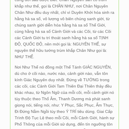
khắp như thế, gọi là CHÂN NHƯ, nơi Chân Nguyên
Chân Như đều duy nhất, chỉ vì Duyên Khởi hóa sinh ra
hằng hà sa số, vô lượng vô biên chúng sanh giới, từ
chúng sanh giới diễn hóa hằng hà sa số Thế Giới,
cùng hằng hà sa số Cảnh Giới và các Cõi, từ các Cõi
các Cảnh Giới tu trì thoát sanh hằng hà sa số TỊNH
ĐỘ, QUỐC ĐỘ, nên mới gọi là: NGUYÊN THỂ, sự
nguyên thể hữu tướng trùm khắp Chân Như gọi là:
NHƯ THỂ.
Nơi Như Thể nó đồng một Thể Tánh GIÁC NGUYÊN,
dù cho ở cõi nào, nước nào, cảnh giới nào, vẫn tôn
kính Giác Nguyên duy nhất. Đứng về TƯỚNG trong
các cõi, các Cảnh Giới Tam Thiên Đại Thiên thảy đều
khác nhau, từ Ngôn Ngữ của mỗi cõi, mỗi cảnh giới nó
tùy thuộc theo Thổ Âm, Thanh Dương mà phát sanh
giọng nói, tiếng nói, như: Y Phục, Sắc Phục, Ẩm Thực,
Đi Đứng Nằm Ngồi tùy theo Ý TRÍ tiêu dùng. Giai Cấp
Trình Độ Tục Lệ theo mỗi Cõi, mỗi Cảnh Giới, hành sự
Phổ Thông của mỗi Giới sử dụng, đến tín ngưỡng tôn