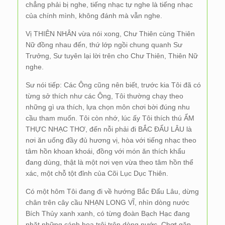
chẳng phải bị nghe, tiếng nhạc tự nghe là tiếng nhạc
của chính mình, không đánh mà vẫn nghe.
Vị THIÊN NHÂN vừa nói xong, Chư Thiên cùng Thiên
Nữ đồng nhau đến, thứ lớp ngồi chung quanh Sư
Trưởng, Sư tuyên lại lời trên cho Chư Thiên, Thiên Nữ
nghe.
Sư nói tiếp: Các Ông cũng nên biết, trước kia Tôi đã có
từng sở thích như các Ông, Tôi thường chạy theo
những gì ưa thích, lựa chọn môn chơi bời đúng nhu
cầu tham muốn. Tôi còn nhớ, lúc ấy Tôi thích thú ẨM
THỰC NHẠC THƠ, đến nỗi phải đi BẮC ĐẨU LÂU là
nơi ăn uống đầy đủ hương vị, hòa với tiếng nhạc theo
tâm hồn khoan khoái, đồng với món ăn thích khẩu
đang dùng, thật là một nơi vẹn vừa theo tâm hồn thể
xác, một chỗ tột đỉnh của Cõi Lục Dục Thiên.
Có một hôm Tôi đang đi về hướng Bắc Đẩu Lâu, dừng
chân trên cây cầu NHẠN LONG VĨ, nhìn dòng nước
Bích Thủy xanh xanh, có từng đoàn Bạch Hạc đang
nhặt những cánh hoa trôi trên dòng nước. Chợt gặp