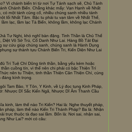
ao? Vì chánh biến tri từ nơi Tự Tánh sạch sẽ, Chủ Tánh
Tánh Chánh Biến. Chẳng khác mấy: Vạn Hạnh về Nhất
, có một tánh củng cố, nhiều chúng sanh nhiều tánh
một lối Nhất Tâm. Bậc tu phải tu vạn tâm về Nhất Thể,
 lầm lạc, lầm lạc Tà Biến, không lầm, không lạc Chánh
 Khả Tư Nghị, khó nghĩ bàn đặng. Tinh Thần là Chủ Thể
, Diệt Vô Sở Trú, Cố Danh Như Lai. Hàng Bồ Tát Đại
g sự cứu giúp chúng sanh, chúng sanh là Hành Dụng
phụng sự thành tựu Chánh Biến Tri, Kiến Diện Như Lai
y đủ Trí Tuệ Chí Dũng tinh thần, bằng yếu kém hoặc
h thần cuồng tín, vì thế nên chi phải có bậc Thiện Trí
hức nên tu Thiện, tinh thần Thiện Căn Thiện Chí, cúng
 đáng kính trọng.
 Ngôi Tam Bảo, Y Tôn, Y Kinh, về Lý đọc tụng Kinh Pháp,
 nhớ: Nhược Dĩ Sắc Kiến Ngã, Nhược Dĩ Âm Thanh Cầu
 kinh, làm thế nào Tri Kiến? Hai là: Nghe thuyết pháp,
hần pháp, làm thế nào Kiến Tri Thánh Pháp? Ba là: Nhận
hải trực thuộc tà đạo sai lầm. Bốn là: Nơi sai, nhận sai,
ặng Như Lai? mới có câu: