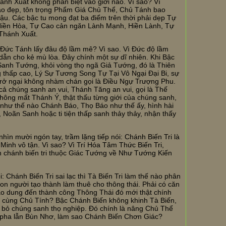
ánh Xuất không phân biệt vào giới nào. Vì sao? Vì
ao đẹp, tôn trọng Phẩm Giá Chủ Thể, Chủ Tánh bao
u. Các bậc tu mong đạt ba điểm trên thời phải dẹp Tự
Hiền Hòa, Tự Cao cản ngăn Lành Mạnh, Hiền Lành, Tự
Thánh Xuất.
Đức Tánh lấy đâu độ lầm mê? Vì sao. Vì Đức độ lầm
n cho kẻ mù lòa. Đây chính một sự dĩ nhiên. Khi Bậc
anh Tướng, khỏi vòng thọ ngã Giả Tướng, đó là Thiên
thấp cao, Lý Sự Tương Song Tự Tại Vô Ngại Đại Bi, sự
 trở ngại không nhàm chán gọi là Điều Ngự Trượng Phu.
ất cả chúng sanh an vui, Thánh Tăng an vui, gọi là Thế
hông mất Thánh Ý, thật thấu từng giới của chúng sanh,
 như thế nào Chánh Báo, Thọ Báo như thế ấy, hình hài
Noãn Sanh hoặc ti tiện thấp sanh thảy thảy, nhận thấy
nhìn mười ngón tay, trầm lặng tiếp nói: Chánh Biến Tri là
 Minh vô tận. Vì sao? Vì Trí Hóa Tâm Thức Biến Tri,
 còn chánh biến tri thuộc Giác Tướng về Như Tướng Kiến
: Chánh Biến Tri sai lạc thì Tà Biến Tri làm thế nào phân
on người tạo thành làm thuê cho thông thái. Phải có căn
o dung đến thành công Thông Thái đó mới thật chính
 cùng Chủ Tính? Bậc Chánh Biến không khinh Tà Biến,
bỏ chúng sanh thọ nghiệp. Đó chính là nâng Chủ Thể
 pha lẫn Bùn Nhơ, làm sao Chánh Biến Chơn Giác?