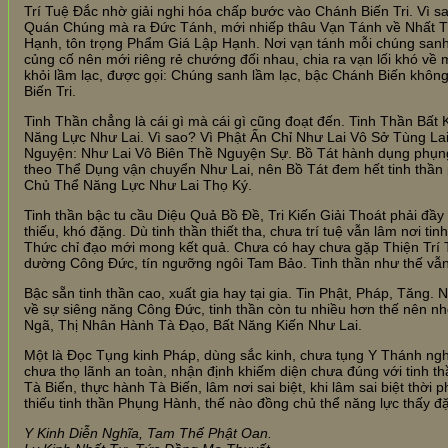
Trí Tuệ Đắc nhờ giải nghi hóa chấp bước vào Chánh Biến Tri. Vì s
Quán Chúng mà ra Đức Tánh, mới nhiếp thâu Vạn Tánh về Nhất 
Hạnh, tôn trọng Phẩm Giá Lập Hạnh. Nơi vạn tánh mỗi chúng sanh
củng cố nên mới riêng rẻ chướng đối nhau, chia ra vạn lối khó về 
khỏi lầm lạc, được gọi: Chúng sanh lầm lạc, bậc Chánh Biến không
Biến Tri.
Tinh Thần chẳng là cái gì mà cái gì cũng đoạt đến. Tinh Thần Bất
Năng Lực Như Lai. Vì sao? Vì Phật Ấn Chỉ Như Lai Vô Sở Tùng Lai
Nguyện: Như Lai Vô Biên Thề Nguyện Sự. Bồ Tát hành dụng phụn
theo Thể Dụng vận chuyển Như Lai, nên Bồ Tát đem hết tinh thần 
Chủ Thể Năng Lực Như Lai Thọ Ký.
Tinh thần bậc tu cầu Diệu Quả Bồ Đề, Tri Kiến Giải Thoát phải đầ
thiếu, khó đặng. Dù tinh thần thiết tha, chưa trí tuệ vẫn lâm nơi tin
Thức chỉ đạo mới mong kết quả. Chưa có hay chưa gặp Thiện Trí T
dường Công Đức, tín ngưỡng ngôi Tam Bảo. Tinh thần như thế vẫn
Bậc sẵn tinh thần cao, xuất gia hay tại gia. Tin Phật, Pháp, Tăng.
về sự siêng năng Công Đức, tinh thần còn tu nhiều hơn thế nên
Ngã, Thị Nhân Hành Tà Đạo, Bất Năng Kiến Như Lai.
Một là Đọc Tụng kinh Pháp, dùng sắc kinh, chưa tụng Y Thánh nghĩa
chưa thọ lãnh an toàn, nhận định khiếm diện chưa đúng với tinh t
Tà Biến, thực hành Tà Biến, lâm nơi sai biệt, khi lâm sai biệt thời p
thiếu tinh thần Phụng Hành, thế nào đồng chủ thể năng lực thấy đ
Y Kinh Diễn Nghĩa, Tam Thế Phật Oan.