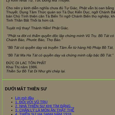
Ly Kinh Nhất Tự, Tức Đồng Ma Thuyết.
Cho nên y kinh diễn nghĩa chưa đủ Tự Giác, Phật vẫn bị oan bằng
Thuyết. Dụng Tâm Thức quán soi Tà Dục Kiến Dục, ngỡ Chánh Bá
bản Chủ Tính thiện căn Tà Biến Tri ngỡ Chánh Biến thọ nghiệp, kh
Tinh Thần Bất Thối là hơn cả.
Tuyệt mỹ thay! Thánh Hiền! Phật Giác.
“Phật ra đời có thẩm quyền độc lập chứng minh Vũ Trụ. Bồ Tát c
Chánh Báo, Phước Báo, Thọ Báo.”
“Bồ Tát có quyền dạy và truyền Tâm Ấn từ hàng Hộ Pháp Bồ Tát,
“Bồ Tát Ma Ha Tát có quyền dạy và chứng minh cấp bậc Bồ Tát.”
ĐỨC DI LẠC TÔN PHẬT
Khai Thị năm 1986.
Thiền Sư Bồ Tát Di Như ghi chép lại.
DƯỚI MẮT THIỀN SƯ
Lời mở đầu
1. ĐỐI VỚI VŨ TRỤ
2. NHÀ THIỀN SƯ KHI TÌM ĐẶNG…
3. CHÂN LÝ LÀ MÓN ĂN THẬT THỂ
4. THIỀN SƯ HẠ SANH NĂM 1918…