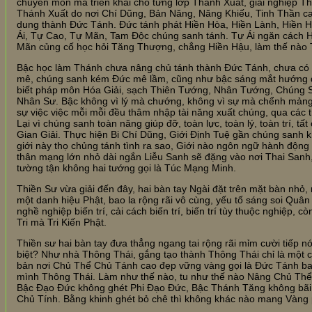
chuyên môn mà triển khai cho từng lớp Thánh Xuất, giải nghiệp Th
Thánh Xuất do nơi Chí Dũng, Bản Năng, Năng Khiếu, Tinh Thần c
dung thành Đức Tánh. Đức tánh phát Hiền Hòa, Hiền Lành, Hiền Hậ
Ái, Tự Cao, Tự Mãn, Tam Độc chúng sanh tánh. Tự Ái ngăn cách 
Mãn củng cố học hỏi Tăng Thượng, chẳng Hiền Hậu, làm thế nào 
Bậc học làm Thánh chưa nâng chủ tánh thành Đức Tánh, chưa có 
mê, chúng sanh kém Đức mê lầm, cũng như bậc sáng mắt hướng dẫ
biết pháp môn Hóa Giải, sạch Thiên Tướng, Nhân Tướng, Chúng S
Nhân Sư. Bậc không vì lý mà chướng, không vì sự mà chểnh mảng 
sự việc việc mỗi mỗi đều thâm nhập tài năng xuất chúng, qua các
Lại vì chúng sanh toàn năng giúp đỡ, toàn lực, toàn lý, toàn trí, t
Gian Giải. Thực hiện Bi Chí Dũng, Giới Định Tuệ gần chúng sanh k
giới này thọ chủng tánh tình ra sao, Giới nào ngôn ngữ hành động
thân mạng lớn nhỏ dài ngắn Liễu Sanh sẽ đặng vào nơi Thai Sanh, 
tường tận không hai tướng gọi là Túc Mạng Minh.
Thiền Sư vừa giải đến đây, hai bàn tay Ngài đặt trên mặt bàn nhỏ, 
một danh hiệu Phật, bao la rộng rãi vô cùng, yếu tố sáng soi Quân
nghề nghiệp biến trí, cải cách biến trí, biến trí tùy thuộc nghiệp,
Tri mà Tri Kiến Phật.
Thiền sư hai bàn tay đưa thẳng ngang tai rộng rãi mỉm cười tiếp nói
biệt? Như nhà Thông Thái, gắng tạo thành Thông Thái chỉ là một c
bản nơi Chủ Thể Chủ Tánh cao đẹp vững vàng gọi là Đức Tánh ba
mình Thông Thái. Làm như thế nào, tu như thế nào Nâng Chủ Thể
Bậc Đạo Đức không ghét Phi Đạo Đức, Bậc Thánh Tăng không bãi 
Chủ Tính. Bằng khinh ghét bỏ chê thì không khác nào mang Vàng