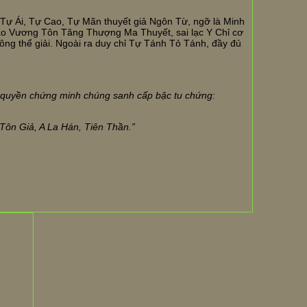
 Tự Ái, Tự Cao, Tự Mãn thuyết giả Ngôn Từ, ngỡ là Minh
o Vương Tôn Tăng Thượng Ma Thuyết, sai lạc Y Chỉ cơ
ông thể giải. Ngoài ra duy chỉ Tự Tánh Tỏ Tánh, đầy đủ
ó quyền chứng minh chúng sanh cấp bậc tu chứng:
 Tôn Gi
ả
, A La Hán, Tiên Thần.”