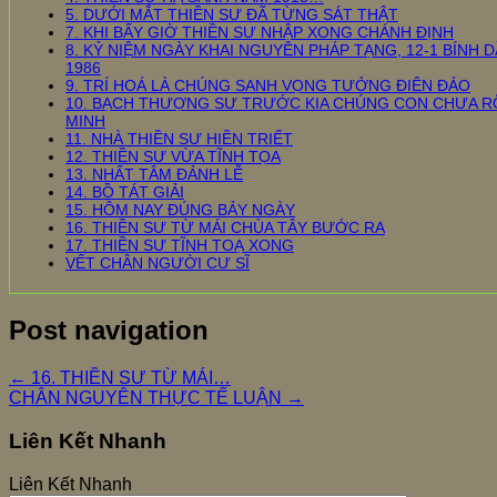
5. DƯỚI MẮT THIỀN SƯ ĐÃ TỪNG SÁT THẬT
7. KHI BẤY GIỜ THIỀN SƯ NHẬP XONG CHÁNH ĐỊNH
8. KỶ NIỆM NGÀY KHAI NGUYÊN PHÁP TẠNG, 12-1 BÍNH D
1986
9. TRÍ HOÁ LÀ CHÚNG SANH VỌNG TƯỞNG ĐIÊN ĐẢO
10. BẠCH THƯỢNG SƯ TRƯỚC KIA CHÚNG CON CHƯA R
MINH
11. NHÀ THIỀN SƯ HIỀN TRIẾT
12. THIỀN SƯ VỪA TĨNH TỌA
13. NHẤT TÂM ĐẢNH LỄ
14. BỒ TÁT GIẢI
15. HÔM NAY ĐÚNG BẢY NGÀY
16. THIỀN SƯ TỪ MÁI CHÙA TÂY BƯỚC RA
17. THIỀN SƯ TĨNH TOẠ XONG
VẾT CHÂN NGƯỜI CƯ SĨ
Post navigation
←
16. THIỀN SƯ TỪ MÁI…
CHÂN NGUYÊN THỰC TẾ LUẬN
→
Liên Kết Nhanh
Liên Kết Nhanh