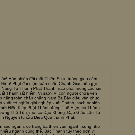
iác! Hồn nhiên đôi mắt Thiền Sư in tuồng giao cảm
 Hiền! Phật đại diện toàn chân Chánh Giác nên gọi
g Năng Tự Thành Phật Thánh, nào phải mong cầu xin
ất Thánh rất hiếm. Vì sao? Vì con người chưa vẹn
ản năng toàn chân chăng Năm Ba Bảy điều vẫn phục
 xuất có nghĩa giải nghiệp xuất Thánh, sạch nghiệp
 Thời Hiền Kiếp Phật Thánh đồng Thể Hiện, có Thánh
ượng Thế Tôn, mới có Đạo Khổng, Đạo Giáo Lão Tử.
h Nguyện tu cầu Diệu Quả thành Phật.
hiều ngành, có hàng bá thiên vạn ngành, cũng như
 nhiều ngành cũng thế. Bậc Thánh tùy theo đơn vị