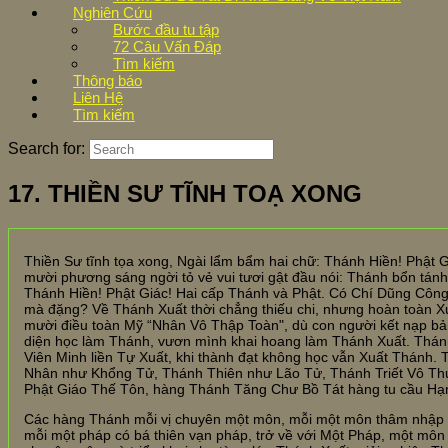
Nghiên Cứu
Bước đầu tu tập
72 Câu Vấn Đáp
Tìm kiếm
Thông báo
Liên Hệ
Tìm kiếm
Search for:
17. THIỀN SƯ TĨNH TOẠ XONG
Thiền Sư tĩnh tọa xong, Ngài lẩm bẩm hai chữ: Thánh Hiền! Phật G
mười phương sáng ngời tỏ vẻ vui tươi gật đầu nói: Thánh bổn tánh
Thánh Hiền! Phật Giác! Hai cấp Thánh và Phật. Có Chí Dũng Côn
mà đặng? Về Thánh Xuất thời chẳng thiếu chi, nhưng hoàn toàn Xu
mười điều toàn Mỹ “Nhân Vô Thập Toàn", dù con người kết nạp b
diện học làm Thánh, vươn mình khai hoang làm Thánh Xuất. Thánh
Viên Minh liền Tự Xuất, khi thành đạt không học vẫn Xuất Thánh.
Nhân như Khổng Tử, Thánh Thiên như Lão Tử, Thánh Triết Vô Th
Phật Giáo Thế Tôn, hàng Thánh Tăng Chư Bồ Tát hàng tu cầu Hạn
Các hàng Thánh mỗi vị chuyên một môn, mỗi một môn thâm nhập n
mỗi một pháp có bá thiên vạn pháp, trở về với Một Pháp, một môn