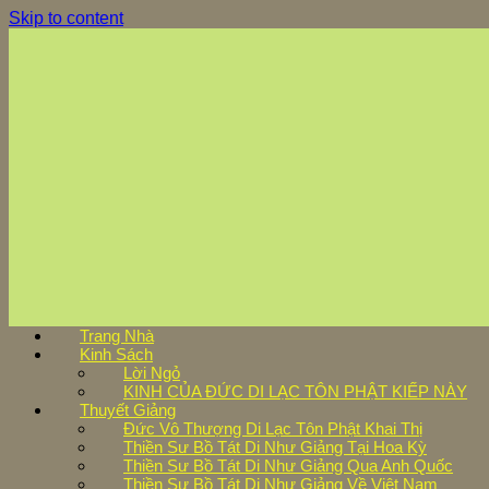
Skip to content
Trang Nhà
Kinh Sách
Lời Ngỏ
KINH CỦA ĐỨC DI LẠC TÔN PHẬT KIẾP NÀY
Thuyết Giảng
Đức Vô Thượng Di Lạc Tôn Phật Khai Thị
Thiền Sư Bồ Tát Di Như Giảng Tại Hoa Kỳ
Thiền Sư Bồ Tát Di Như Giảng Qua Anh Quốc
Thiền Sư Bồ Tát Di Như Giảng Về Việt Nam