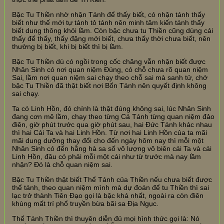
Bậc Tu Thiền nhờ nhận Tánh để thấy biết, có nhận tánh thấy
biết như thế mới tự tánh tỏ tánh nên minh tâm kiến tánh thấy
biết dung thông khỏi lầm. Còn bậc chưa tu Thiền cũng dùng cái
thấy để thấy, thấy đặng mới biết, chưa thấy thời chưa biết, nên
thường bị biết, khi bị biết thì bị lầm.
Bậc Tu Thiền dù có ngồi trong cốc chăng vẫn nhận biết được
Nhân Sinh có nơi quan niệm Đúng, có chỗ chưa rõ quan niệm
Sai, lầm nơi quan niệm sai chạy theo chỗ sai mà sanh tử, chớ
bậc Tu Thiền đã thật biết nơi Bổn Tánh nên quyết định không
sai chạy.
Ta có Linh Hồn, đó chính là thật đúng không sai, lúc Nhân Sinh
đang cơn mê lầm, chạy theo từng Cá Tánh từng quan niệm đảo
điên, giờ phút trước qua giờ phút sau, hai Đức Tánh khác nhau
thì hai Cái Ta và hai Linh Hồn. Từ nơi hai Linh Hồn của ta mãi
mãi dung dưỡng thay đổi cho đến ngày hôm nay thì mỗi một
Nhân Sinh có đến hằng hà sa số vô lượng vô biên cái Ta và cái
Linh Hồn, đâu có phải mỗi một cái như từ trước mà nay lầm
nhận? Đó là chỗ quan niệm sai.
Bậc Tu Thiền thật biết Thể Tánh của Thiền nếu chưa biết được
thể tánh, theo quan niệm mình mà dự đoán để tu Thiền thì sai
lạc trở thành Tiên Đạo gọi là bậc khá nhất, ngoài ra còn điên
khùng mất trí phổ truyền bừa bãi sa Địa Ngục.
Thể Tánh Thiền thì thuyên diễn đủ mọi hình thức gọi là: Nó