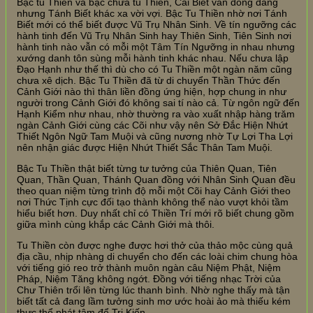
Bậc tu Thiền và bậc chưa tu Thiền, Cái Biết vẫn đồng đẳng
nhưng Tánh Biết khác xa vời vợi. Bậc Tu Thiền nhờ nơi Tánh
Biết mới có thể biết được Vũ Trụ Nhân Sinh. Về tín ngưỡng các
hành tinh đến Vũ Trụ Nhân Sinh hay Thiên Sinh, Tiên Sinh nơi
hành tinh nào vẫn có mỗi một Tâm Tín Ngưỡng in nhau nhưng
xướng danh tôn sùng mỗi hành tinh khác nhau. Nếu chưa lập
Đạo Hạnh như thế thì dù cho có Tu Thiền một ngàn năm cũng
chưa xê dịch. Bậc Tu Thiền đã từ di chuyển Thần Thức đến
Cảnh Giới nào thì thân liền đồng ứng hiện, hợp chung in như
người trong Cảnh Giới đó không sai tí nào cả. Từ ngôn ngữ đến
Hạnh Kiểm như nhau, nhờ thường ra vào xuất nhập hàng trăm
ngàn Cảnh Giới cùng các Cõi như vậy nên Sở Đắc Hiện Nhứt
Thiết Ngôn Ngữ Tam Muội và cũng nương nhờ Tự Lợi Tha Lợi
nên nhận giác được Hiện Nhứt Thiết Sắc Thân Tam Muội.
Bậc Tu Thiền thật biết từng tư tưởng của Thiên Quan, Tiên
Quan, Thần Quan, Thánh Quan đồng với Nhân Sinh Quan đều
theo quan niệm từng trình độ mỗi một Cõi hay Cảnh Giới theo
nơi Thức Tịnh cực đối tạo thành không thể nào vượt khỏi tầm
hiểu biết hơn. Duy nhất chỉ có Thiền Trí mới rõ biết chung gồm
giữa mình cùng khắp các Cảnh Giới mà thôi.
Tu Thiền còn được nghe được hơi thở của thảo mộc cùng quả
địa cầu, nhịp nhàng di chuyển cho đến các loài chim chung hòa
với tiếng gió reo trở thành muôn ngàn câu Niệm Phật, Niệm
Pháp, Niệm Tăng không ngớt. Đồng với tiếng nhạc Trời của
Chư Thiên trổi lên từng lúc thanh bình. Nhờ nghe thấy mà tận
biết tất cả đang lầm tưởng sinh mơ ước hoài ảo mà thiếu kém
thực thể phát tâm để Tri Kiến.