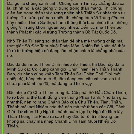
Đại gọi là chúng sanh tính. Chúng sanh Tính ấy chẳng đâu xa
lạ, chính nó là các giống vi trùng trong thân mạng. Khi chúng
diễn âm trong thân thì đương nhiên nhà Thiền Sư phát sinh tư
tưởng. Tư tưởng có bao nhiêu thì chủng tánh Vi Trùng đều có
bấy nhiêu. Thiền Sư thực hành thông thái bao nhiêu thời những
giống Vi Trùng khôn ngoan bấy nhiêu. Đến lúc nhà Thiền Sư
thành Phật thì các vi trùng Trưởng thành Bồ Tát Quốc Độ.
Nhờ Thiền Trí sáng soi thân tâm để phá mê thường chấp mà
trực giác Sở Đắc Tam Muội Pháp Môn, Nhiếp Độ Nhân để thật
tỏ rõ tư tưởng hiện nó đang lầm nhận chính là chẳng phải của
nó.
Bậc đã đến mức Thiền Định nhiếp độ Thiên, thì Bậc nầy đã là
Minh Sư các Cõi cùng cảnh giới Chư Thiên Tiên Thần Thánh
Đạo, du hành cùng khắp Tam Thiên Đại Thiên Thế Giới mới
nhiếp độ, bằng chưa tỏ rõ, tâm đang còn cầu vái van xin thì
chưa phải là nhiếp độ, mà đang tu Thiền vậy.
Bậc nhiếp độ Chư Thiên trong Ba Cõi phải Sở Đắc Chân Thiền,
tỏ rõ bổn lai thể tánh đồng viên thông Pháp Tánh. Nhờ tận giác
như thế, nên rõ ràng Chánh Báo của Chư Thiên, Tiên, Thần,
Thánh mỗi nơi Nhiễm hóa thế nào mà trở thành các Cõi, Cảnh
Giới. Từ chốn Thọ Ngã thi hành huân tập Tự Ngã để lãnh lấy
Thần Thông Tài Phép ra sao thảy đều tỏ rõ, tỉ mỉ tường tận
không sai chạy mà nhập Chánh Định Tam Muội Nhiếp Độ
Thiên.