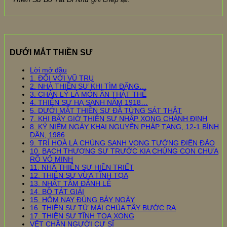
DƯỚI MẮT THIỀN SƯ
Lời mở đầu
1. ĐỐI VỚI VŨ TRỤ
2. NHÀ THIỀN SƯ KHI TÌM ĐẶNG…
3. CHÂN LÝ LÀ MÓN ĂN THẬT THỂ
4. THIỀN SƯ HẠ SANH NĂM 1918…
5. DƯỚI MẮT THIỀN SƯ ĐÃ TỪNG SÁT THẬT
7. KHI BẤY GIỜ THIỀN SƯ NHẬP XONG CHÁNH ĐỊNH
8. KỶ NIỆM NGÀY KHAI NGUYÊN PHÁP TẠNG, 12-1 BÍNH
DẦN, 1986
9. TRÍ HOÁ LÀ CHÚNG SANH VỌNG TƯỞNG ĐIÊN ĐẢO
10. BẠCH THƯỢNG SƯ TRƯỚC KIA CHÚNG CON CHƯA
RÕ VÔ MINH
11. NHÀ THIỀN SƯ HIỀN TRIẾT
12. THIỀN SƯ VỪA TĨNH TỌA
13. NHẤT TÂM ĐẢNH LỄ
14. BỒ TÁT GIẢI
15. HÔM NAY ĐÚNG BẢY NGÀY
16. THIỀN SƯ TỪ MÁI CHÙA TÂY BƯỚC RA
17. THIỀN SƯ TĨNH TOẠ XONG
VẾT CHÂN NGƯỜI CƯ SĨ