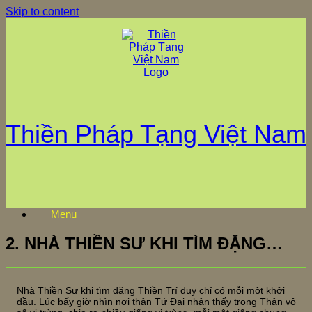
Skip to content
Thiền Pháp Tạng Việt Nam
Menu
2. NHÀ THIỀN SƯ KHI TÌM ĐẶNG…
Nhà Thiền Sư khi tìm đặng Thiền Trí duy chỉ có mỗi một khởi
đầu. Lúc bấy giờ nhìn nơi thân Tứ Đại nhận thấy trong Thân vô