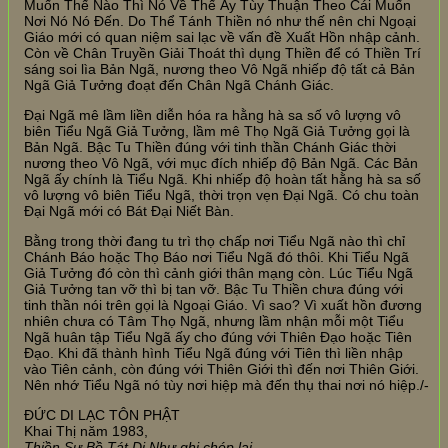
Muốn Thế Nào Thì Nó Về Thế Ấy Tùy Thuận Theo Cái Muốn
Nơi Nó Nó Đến. Do Thể Tánh Thiền nó như thế nên chi Ngoại
Giáo mới có quan niệm sai lạc về vấn đề Xuất Hồn nhập cảnh.
Còn về Chân Truyền Giải Thoát thì dụng Thiền để có Thiền Trí
sáng soi lìa Bản Ngã, nương theo Vô Ngã nhiếp độ tất cả Bản
Ngã Giả Tưởng đoạt đến Chân Ngã Chánh Giác.
Đại Ngã mê lầm liền diễn hóa ra hằng hà sa số vô lượng vô
biên Tiểu Ngã Giả Tưởng, lầm mê Thọ Ngã Giả Tưởng gọi là
Bản Ngã. Bậc Tu Thiền đúng với tinh thần Chánh Giác thời
nương theo Vô Ngã, với mục đích nhiếp độ Bản Ngã. Các Bản
Ngã ấy chính là Tiểu Ngã. Khi nhiếp độ hoàn tất hằng hà sa số
vô lượng vô biên Tiểu Ngã, thời trọn vẹn Đại Ngã. Có chu toàn
Đại Ngã mới có Bát Đại Niết Bàn.
Bằng trong thời đang tu trì thọ chấp nơi Tiểu Ngã nào thì chỉ
Chánh Báo hoặc Thọ Báo nơi Tiểu Ngã đó thôi. Khi Tiểu Ngã
Giả Tưởng đó còn thì cảnh giới thân mạng còn. Lúc Tiểu Ngã
Giả Tưởng tan vỡ thì bị tan vỡ. Bậc Tu Thiền chưa đúng với
tinh thần nói trên gọi là Ngoại Giáo. Vì sao? Vì xuất hồn đương
nhiên chưa có Tâm Thọ Ngã, nhưng lầm nhận mỗi một Tiểu
Ngã huân tập Tiểu Ngã ấy cho đúng với Thiên Đạo hoặc Tiên
Đạo. Khi đã thành hình Tiểu Ngã đúng với Tiên thì liền nhập
vào Tiên cảnh, còn đúng với Thiên Giới thì đến nơi Thiên Giới.
Nên nhớ Tiểu Ngã nó tùy nơi hiệp mà đến thụ thai nơi nó hiệp./-
ĐỨC DI LẠC TÔN PHẬT
Khai Thị năm 1983,
Thiền Sư Bồ Tát Di Như ghi chép lại.