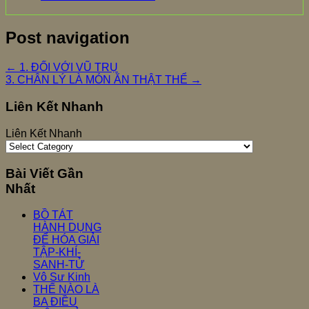
Post navigation
←
1. ĐỐI VỚI VŨ TRỤ
3. CHÂN LÝ LÀ MÓN ĂN THẬT THỂ
→
Liên Kết Nhanh
Liên Kết Nhanh
Bài Viết Gần
Nhất
BỒ TÁT
HÀNH DỤNG
ĐỂ HÓA GIẢI
TẬP-KHÍ-
SANH-TỬ
Vô Sư Kinh
THẾ NÀO LÀ
BA ĐIỀU