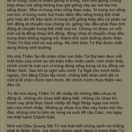
số vi trùng, chia ra nhiều giống vi trùng, mỗi một giống chung
hợp nhau mà sống không bao giờ giống này lạc nơi kia mà
sống được. Như vi trùng máu sống theo máu. Vi trùng mủ sống
nơi mủ, vi trùng nước bọt hoặc đàm đều sống trong thể chất
phù hợp đó.Về bản tánh vi trùng mỗi giống thảy đều có phận sự
linh động di chuyển của chúng nó, giống nào đều phải theo linh
động di chuyển trong thể chất của nó. Chúng nó được có mỗi
một cái là đồng nhau linh động, đồng nhau di chuyển chạy đều
trong thân không ngừng trệ, thành thử nuôi dưỡng được thân.
Thân Tứ Đại nhờ nó mà sống. Nó nhờ thân Tứ Đại được chất
dung thông sinh trưởng.
Khi nhà Thiền Sư đã nhận chân nơi thân Tứ Đại bèn đem mỗi
một thân của mình so với triệu triệu nhân sanh, mới nhận thấy
chính mình là một con vi trùng đang sống trong vũ trụ đồng với
Nhân Sinh. Sau khi tự nghĩ nếu mình Tự Ngã cho mình khôn
ngoan, tìm đặng Chân lấy mình, chẳng biết nhân sinh đã có
một lý lẽ chân chính hơn mình, thì chính mình chưa thấm vào
đâu cả.
Từ đó mới dùng Thiền Trí để nhiếp độ những điều chưa tỏ
đặng tỏ, những chi chưa biết đặng biết, những chi chưa thi
hành nay phải thực hành nhiếp độ Ngộ Nhập ngay nơi mình
làm của mình nhập. Những gì chưa chu đáo nay hoàn mỹ chu
đáo, không còn tu trên ảo vọng xa xuôi để cầu Giác, mà ngay
nơi thật hành Chánh Giác.
Nhờ nơi Diệu Quang Sát Trí mà thật biết chúng sanh nó chẳng
phải là Nhân Sinh, mà chính chúng sanh đang ở trong thân Tứ