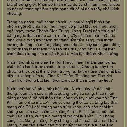
Địa phương giới. Phần sở thích mặc do cử chỉ hành, mỗi vị đều
có nét vẽ trang nghiêm ngôn hạnh tất cả ai nhìn thấy phải kính
nhường.
Trong ba nhóm, mỗi nhóm có sáu vị, sáu vị ngồi hình tròn,
nhóm ngồi về phía Tả, nhóm ngồi về phía Hữu, còn một nhóm
ngồi ngay trước Chánh Điện Trung Ương. Dưới nền chùa trải
bằng ngọc thạch màu xanh, những cây cột làm toàn mã não
đính kim cương trở thành đỏ trắng lấm tấm sáng, mùi thơm
hương thoảng, có những tiếng nhạc do các cây cảnh giao động
tự trở thành thật thanh tịnh tao nhả thay cho Như Lai thị hiện
cảnh đoan trang khả ái của Bậc La Hán tận thành Như Tướng.
Nhóm thứ nhất về phía Tả Hội Thảo: Thân Tứ Đại giả tướng,
chốn trần lao ô trược nhiễm trược khó tu, Chúng ta hãy tìm
phương thức xuất thế ly thân trừ vọng. Ta truy tầm bản chất bất
diệt hư không kiến tạo Tinh Khí Thần, Ta sống nơi Tinh Khí
Thần viễn thông bất biến thời làm sao thân mạng hủy tiêu?
Nhóm thứ hai về phía hữu hội thảo. Nhóm này sở đắc thần
thông, toàn diện sáu vị phát quang từng tia sáng, thâu nhận
đặng nhóm tả đã hội thảo trên, đồng vỗ tay cười xòa nói: Tinh
Khí Thần ở đâu mà có? nếu có chăng thời có cả từng lớp thân
mạng của Tứ Loài chúng sanh trùm khắp, chớ nào phải hư
không có, còn các chốn lại không? Tinh Khí Thần là một thể
chất Túc Thần, cùng túc mạng được gọi là Thần Túc Thông
cùng Túc Mạng Thông. Nay chúng ta phải huân tập nơi Thân
Mạng, huân tập Thiện căn mới nhiếp thâu trí tuệ tu đạt Túc