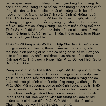
ra vào quán xuyến trùm khắp, quán xuyến từng thân mạng đến
các hình tướng, hằng hà sa số các thân mạng tứ loài sống chết
từng lớp, tồn sanh sanh diệt nơi tất cả chúng sanh, họ chỉ
nương nơi Túc Mạng mà ấn định sự ấn định nó không ngoài
Thần Túc tư tưởng và trình độ trực thuộc và gìn giữ, nên mới
có từng cảnh giới, từng mỗi cõi, rộng hẹp khác biệt nhau của
mỗi cõi, mỗi một cõi đồng Chủng Tộc, trùm khắp đồng thể tánh.
Thiền Sư Ngài đã tận tường từ chốn, nên sự giao cảm đối với
Ngài thời trùm khắp Vũ Trụ Tam Thiên, không ngoài từng Pháp
Giới vận chuyển Pháp Thân.
Thiền Sư đã từng nhiếp độ thâm nhập Chu đáo tận tường của
mỗi giới sanh, ảnh hưởng thâm nhiễm nên mới có một chủng
tộc, toàn diện pháp giới như thế có hằng hà sa số vô lượng vô
biên chủng tộc, tuy nhiên sai khác nhau nhưng đồng đẳng, an
lành nơi Pháp Thân, gọi là Pháp Thân Phật. Đối với Thiền Sư là
Bậc Chánh Giác.
Đứng nơi Phật Pháp bất ly thế gian giác để diễn giải Pháp Thân
thì nó không khác mấy với Hoàn cầu thế giới trên quả địa cầu
gọi là Pháp Thân. Mỗi một nước có một đường hướng chế độ,
hoặc mỗi một gia đình có một nếp sống trong gia đình gọi là
Pháp Giới. Mỗi một con người có mỗi định hướng theo trình độ
giai cấp mình, do bản tánh chủ định gọi là chúng sanh giới. Từ
trong chúng sanh giới đến Pháp Giới kết nạp nhau trở thành
Pháp Thân Phật. Bậc Chánh Giác tận tường chu đáo từ nơi
chúng sanh giới toàn diện Pháp Giới không thiếu sót gọi là
Chánh Giác. Đối với Thiền Sư cũng như thế.