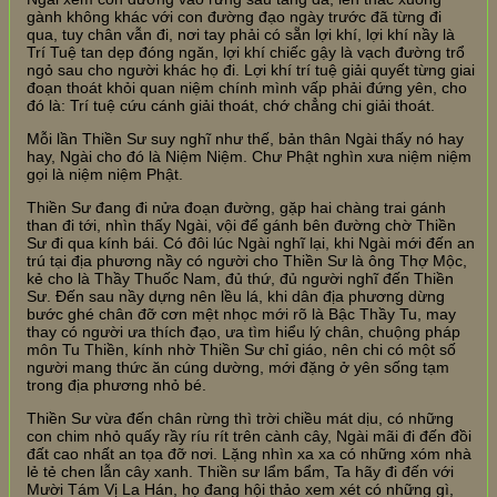
gành không khác với con đường đạo ngày trước đã từng đi
qua, tuy chân vẫn đi, nơi tay phải có sẵn lợi khí, lợi khí nầy là
Trí Tuệ tan dẹp đóng ngăn, lợi khí chiếc gậy là vạch đường trổ
ngỏ sau cho người khác họ đi. Lợi khí trí tuệ giải quyết từng giai
đoạn thoát khỏi quan niệm chính mình vấp phải đứng yên, cho
đó là: Trí tuệ cứu cánh giải thoát, chớ chẳng chi giải thoát.
Mỗi lần Thiền Sư suy nghĩ như thế, bản thân Ngài thấy nó hay
hay, Ngài cho đó là Niệm Niệm. Chư Phật nghìn xưa niệm niệm
gọi là niệm niệm Phật.
Thiền Sư đang đi nửa đoạn đường, gặp hai chàng trai gánh
than đi tới, nhìn thấy Ngài, vội để gánh bên đường chờ Thiền
Sư đi qua kính bái. Có đôi lúc Ngài nghĩ lại, khi Ngài mới đến an
trú tại địa phương nầy có người cho Thiền Sư là ông Thợ Mộc,
kẻ cho là Thầy Thuốc Nam, đủ thứ, đủ người nghĩ đến Thiền
Sư. Đến sau nầy dựng nên lều lá, khi dân địa phương dừng
bước ghé chân đỡ cơn mệt nhọc mới rõ là Bậc Thầy Tu, may
thay có người ưa thích đạo, ưa tìm hiểu lý chân, chuộng pháp
môn Tu Thiền, kính nhờ Thiền Sư chỉ giáo, nên chi có một số
người mang thức ăn cúng dường, mới đặng ở yên sống tạm
trong địa phương nhỏ bé.
Thiền Sư vừa đến chân rừng thì trời chiều mát dịu, có những
con chim nhỏ quấy rầy ríu rít trên cành cây, Ngài mãi đi đến đồi
đất cao nhất an tọa đỡ nơi. Lặng nhìn xa xa có những xóm nhà
lẻ tẻ chen lẫn cây xanh. Thiền sư lẩm bẩm, Ta hãy đi đến với
Mười Tám Vị La Hán, họ đang hội thảo xem xét có những gì,