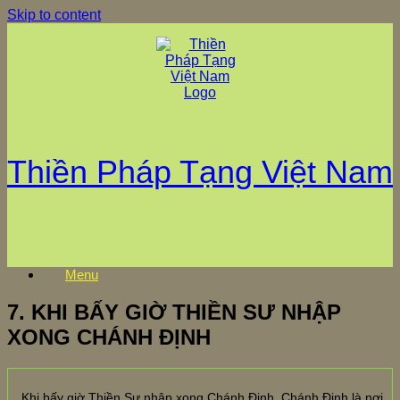
Skip to content
Thiền Pháp Tạng Việt Nam
Menu
7. KHI BẤY GIỜ THIỀN SƯ NHẬP
XONG CHÁNH ĐỊNH
Khi bấy giờ Thiền Sư nhập xong Chánh Định, Chánh Định là nơi