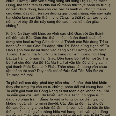
chưa. Tướng Tánh vốn tương song khi đang Diệu Dụng Hành
Dụng, mà thân tâm tự chia hai lối thành thử thực hành và trí tuệ
nó vẫn chưa đồng, làm cho các bậc tu hành dù cho tín thành
cực điểm, đầy đủ trên con đường giải thoát chăng, vẫn suy nghĩ
hai chiều làm sao tận thành cho đặng. Ta thật rõ tận tường có
nên phơi bày để đời nầy cùng đời sau thực hiện tận giác
chăng?
Khó khăn thay một khúc eo vĩnh cửu chỗ Giác với tận thành,
nói đến các Bậc Giác thời thật nhiều mà tận thành quá hiếm,
đừng nên hoài tưởng Giác chính là Thành các Bậc dùng Trí tu
hành vẫn từ nơi Giác Trí đặng Như Trí. Bằng dùng Hạnh để Tu
Đạo Hạnh thời nó lại đứng vào hàng Nhất Tướng về với Như
Tướng, Tướng mà Như Như là trang nghiêm tướng nơi Thập
Bát La Hán chớ nào Tận Giác. Đến hàng Bồ Tát từ nơi Sơ Trụ
Bồ Tát cho đến Đại Bồ Tát Ma Ha Tát vẫn tận độ chúng sanh
giai thành Phật Đạo, chớ Pháp Thân chưa tận dụng vẫn chưa
tận thành thì sao? Duy nhất chỉ có Đức Chí Tôn Bổn Sư Vô
Thượng mà thôi.
Ta phải nói sao đây, phải bày biện như thế nào, thật khó khăn
thay cho từng lớp căn cơ tu chứng, phân đối với chung hòa. Lời
Ta diễn giải toàn lời Công Năng tu đạt toàn diện không hai. Khi
Ta diễn giải với Tâm Chí Nhất Tâm của Ta thì nó nghe ưu tú
đặng 70 phần trăm. Bằng Ta viết ra từng lời nói diễn giải nó
không ngoài văn tự minh thuyết. Các Bậc từ đời này cho đến
đời sau đọc tụng chưa hẳn đã lãnh hội vẹn toàn, dù bậc tín tâm
thông hiểu chăng vẫn thông hiểu với hàng thinh văn gặp đặng
duyên mà Giác, chớ chưa tận sâu lời ta đã nói, đây là lời Ta nói