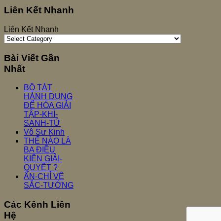
Liên Kết Nhanh
Liên Kết Nhanh
Bài Viết Gần
Nhất
BỒ TÁT
HÀNH DỤNG
ĐỂ HÓA GIẢI
TẬP-KHÍ-
SANH-TỬ
Vô Sư Kinh
THẾ NÀO LÀ
BA ĐIỀU
KIỆN GIẢI-
QUYẾT ?
ẤN-CHỈ VỀ
SẮC-TƯỚNG
Các Kênh Liên
Hệ