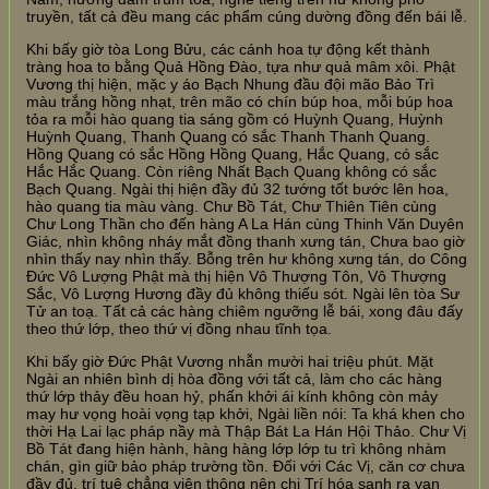
truyền, tất cả đều mang các phẩm cúng dường đồng đến bái lễ.
Khi bấy giờ tòa Long Bửu, các cánh hoa tự động kết thành
tràng hoa to bằng Quả Hồng Đào, tựa như quả mâm xôi. Phật
Vương thị hiện, mặc y áo Bạch Nhung đầu đội mão Bảo Trì
màu trắng hồng nhạt, trên mão có chín búp hoa, mỗi búp hoa
tỏa ra mỗi hào quang tia sáng gồm có Huỳnh Quang, Huỳnh
Huỳnh Quang, Thanh Quang có sắc Thanh Thanh Quang.
Hồng Quang có sắc Hồng Hồng Quang, Hắc Quang, có sắc
Hắc Hắc Quang. Còn riêng Nhất Bạch Quang không có sắc
Bạch Quang. Ngài thị hiện đầy đủ 32 tướng tốt bước lên hoa,
hào quang tia màu vàng. Chư Bồ Tát, Chư Thiên Tiên cùng
Chư Long Thần cho đến hàng A La Hán cùng Thinh Văn Duyên
Giác, nhìn không nháy mắt đồng thanh xưng tán, Chưa bao giờ
nhìn thấy nay nhìn thấy. Bỗng trên hư không xưng tán, do Công
Đức Vô Lượng Phật mà thị hiện Vô Thượng Tôn, Vô Thượng
Sắc, Vô Lượng Hương đầy đủ không thiếu sót. Ngài lên tòa Sư
Tử an toạ. Tất cả các hàng chiêm ngưỡng lễ bái, xong đâu đấy
theo thứ lớp, theo thứ vị đồng nhau tĩnh tọa.
Khi bấy giờ Đức Phật Vương nhẫn mười hai triệu phút. Mặt
Ngài an nhiên bình dị hòa đồng với tất cả, làm cho các hàng
thứ lớp thảy đều hoan hỷ, phấn khởi ái kính không còn mảy
may hư vọng hoài vọng tạp khởi, Ngài liền nói: Ta khá khen cho
thời Hạ Lai lạc pháp nầy mà Thập Bát La Hán Hội Thảo. Chư Vị
Bồ Tát đang hiện hành, hàng hàng lớp lớp tu trì không nhàm
chán, gìn giữ bảo pháp trường tồn. Đối với Các Vị, căn cơ chưa
đầy đủ, trí tuệ chẳng viên thông nên chi Trí hóa sanh ra vạn