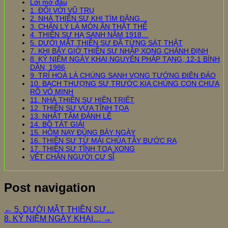
Lời mở đầu
1. ĐỐI VỚI VŨ TRỤ
2. NHÀ THIỀN SƯ KHI TÌM ĐẶNG…
3. CHÂN LÝ LÀ MÓN ĂN THẬT THỂ
4. THIỀN SƯ HẠ SANH NĂM 1918…
5. DƯỚI MẮT THIỀN SƯ ĐÃ TỪNG SÁT THẬT
7. KHI BẤY GIỜ THIỀN SƯ NHẬP XONG CHÁNH ĐỊNH
8. KỶ NIỆM NGÀY KHAI NGUYÊN PHÁP TẠNG, 12-1 BÍNH
DẦN, 1986
9. TRÍ HOÁ LÀ CHÚNG SANH VỌNG TƯỞNG ĐIÊN ĐẢO
10. BẠCH THƯỢNG SƯ TRƯỚC KIA CHÚNG CON CHƯA
RÕ VÔ MINH
11. NHÀ THIỀN SƯ HIỀN TRIẾT
12. THIỀN SƯ VỪA TĨNH TỌA
13. NHẤT TÂM ĐẢNH LỄ
14. BỒ TÁT GIẢI
15. HÔM NAY ĐÚNG BẢY NGÀY
16. THIỀN SƯ TỪ MÁI CHÙA TÂY BƯỚC RA
17. THIỀN SƯ TĨNH TOẠ XONG
VẾT CHÂN NGƯỜI CƯ SĨ
Post navigation
←
5. DƯỚI MẮT THIỀN SƯ…
8. KỶ NIỆM NGÀY KHAI…
→