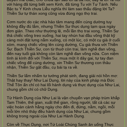
với hàng đã từng biết xem Kinh, đã từng Tu với Tự Tánh. Nếu
Bậc tu Y Kinh chưa Liễu nghĩa thì làm sao thấu đặng lời Ta?
Thiền Sư tự thán xong cũng vừa đúng ngọ thọ trai.
Cơm nước do các nhà hảo tâm mang đến cúng dường tuy
không đầy đủ lắm, nhưng Thiền Sư thực dụng tạm qua ngày
đơn giản. Theo như thường lệ, mỗi lần thọ trai xong, Thiền Sư
thả chiếc võng treo xuống, hai tay nhún hai đầu võng thật kỹ
càng mới đặt lưng nằm xuống, có một lúc, có một cụ già ở cuối
xóm, mang chiếc võng lên cúng dường, Cụ già thưa với Thiền
Sư: Bạch Thiền Sư, con từ thuở còn trai, làm nghề đan võng,
đến nay tuổi già không còn làm nghề đan võng nữa. Con niệm
tình ái kính đối với Thiền Sư, mua một ít dây gai, tự tay đan
chiếc võng để cúng dường, xin Thiền Sư thương con thâu
nhận, Thiền Sư gật đầu, cụ bái tạ ra về.
Thiền Sư lẩm nhẩm tư tưởng phát sinh, đang giải nói hồn mơ:
Thật hay thay! Như Lai Dụng, lời này của kinh pháp mà Đức
Thế Tôn ấn chỉ có hai lối hành dụng và thực dụng của Như Lai,
chung gồm chỉ có chữ Dụng.
Từ Hành Dụng của Như Lai là vận chuyển vạn pháp trùm khắp
Tam Thiên, thế gian, xuất thế gian, rồng người, tất cả các sự
việc hoàn cảnh hằng ngày cho đến đi, đứng, nằm, ngồi, mỗi
mỗi lớn nhỏ thảy đều hành dụng của Như Lai, chung gồm
không trong ngoài của Như Lai Hành Dụng.
Còn về Thực Dụng, nơi Tứ Loài Chúng Sanh ăn uống Thực