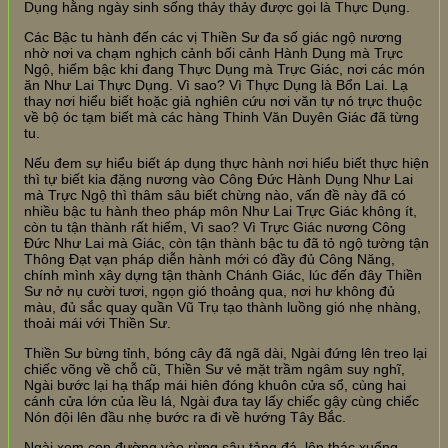
Dụng hằng ngày sinh sống thảy thảy được gọi là Thực Dụng.
Các Bậc tu hành đến các vị Thiền Sư đa số giác ngộ nương
nhờ nơi va chạm nghịch cảnh bối cảnh Hành Dụng mà Trực
Ngộ, hiếm bậc khi đang Thực Dụng mà Trực Giác, nơi các món
ăn Như Lai Thực Dụng. Vì sao? Vì Thực Dụng là Bổn Lai. Lạ
thay nơi hiểu biết hoặc giả nghiên cứu nơi văn tự nó trực thuộc
về bộ óc tạm biết mà các hàng Thinh Văn Duyên Giác đã từng
tu.
Nếu đem sự hiểu biết áp dụng thực hành nơi hiểu biết thực hiện
thì tự biết kia đặng nương vào Công Đức Hành Dụng Như Lai
mà Trực Ngộ thì thâm sâu biết chừng nào, vấn đề này đã có
nhiều bậc tu hành theo pháp môn Như Lai Trực Giác không ít,
còn tu tận thành rất hiếm, Vì sao? Vì Trực Giác nương Công
Đức Như Lai mà Giác, còn tận thành bậc tu đã tỏ ngộ tường tận
Thông Đạt vạn pháp diễn hành mới có đầy đủ Công Năng,
chính mình xây dựng tận thành Chánh Giác, lúc đến đây Thiền
Sư nở nụ cười tươi, ngọn gió thoảng qua, nơi hư không đủ
màu, đủ sắc quay quần Vũ Trụ tạo thành luồng gió nhẹ nhàng,
thoải mái với Thiền Sư.
Thiền Sư bừng tỉnh, bóng cây đã ngã dài, Ngài đứng lên treo lại
chiếc võng về chỗ cũ, Thiền Sư vẻ mặt trầm ngâm suy nghĩ,
Ngài bước lại hạ thấp mái hiên đóng khuôn cửa sổ, cùng hai
cánh cửa lớn của lều lá, Ngài đưa tay lấy chiếc gậy cùng chiếc
Nón đội lên đầu nhẹ bước ra đi về hướng Tây Bắc.
Ngài xem con đường vào rừng sâu tảng đá, lên thác xuống