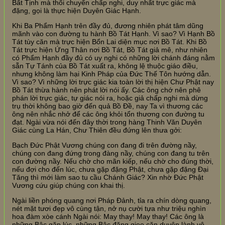
Bất Tịnh mà thối chuyển chấp nghi, duy nhất trực giác mà
đặng, gọi là thực hiện Duyên Giác Hạnh.
Khi Ba Phẩm Hạnh trên đầy đủ, đương nhiên phát tâm dũng
mãnh vào con đường tu hành Bồ Tát Hạnh. Vì sao? Vì Hạnh Bồ
Tát tùy căn mà trực hiện Bổn Lai diện mục nơi Bồ Tát. Khi Bồ
Tát trực hiện Ứng Thân nơi Bồ Tát, Bồ Tát giả mê, như nhiên
có Phẩm Hạnh đầy đủ có uy nghi có những lời chánh đáng nằm
sẵn Tự Tánh của Bồ Tát xuất ra, không lệ thuộc giáo điều,
nhưng không làm hại Kinh Pháp của Đức Thế Tôn hướng dẫn.
Vì sao? Vì những lời trực giác kia toàn lời thị hiện Chư Phật nay
Bồ Tát thừa hành nên phát lời nói ấy. Các ông chớ nên phê
phán lời trực giác, tự giác nói ra, hoặc giả chấp nghi mà dừng
trụ thời không bao giờ đến quả Bồ Đề, nay Ta vì thương các
ông nên nhắc nhở để các ông khỏi tổn thương con đường tu
đạt. Ngài vừa nói đến đây thời trong hàng Thinh Văn Duyên
Giác cùng La Hán, Chư Thiên đều đứng lên thưa gởi:
Bạch Đức Phật Vương chúng con đang đi trên đường nầy,
chúng con đang đứng trong đàng nầy, chúng con đang tu trên
con đường nầy. Nếu chờ cho mãn kiếp, nếu chờ cho đúng thời,
nếu đợi cho đến lúc, chưa gặp đặng Phật, chưa gặp đặng Đại
Tăng thì mới làm sao tu cầu Chánh Giác? Xin nhờ Đức Phật
Vương cứu giúp chúng con khai thị.
Ngài liền phóng quang nơi Pháp Đảnh, tỉa ra chín dòng quang,
nét mặt tươi đẹp vô cùng tận, nở nụ cười tựa như triệu nghìn
hoa đàm xòe cánh Ngài nói: May thay! May thay! Các ông là
những Bậc gặp lúc, những Bậc đặng gieo căn duyên lành vô