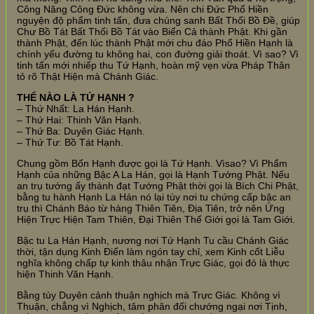
Công Năng Công Đức không vừa. Nên chi Đức Phổ Hiền
nguyện độ phẩm tinh tấn, đưa chúng sanh Bất Thối Bồ Đề, giúp
Chư Bồ Tát Bất Thối Bồ Tát vào Biển Cả thành Phật. Khi gần
thành Phật, đến lúc thành Phật mới chu đáo Phổ Hiền Hạnh là
chính yếu đường tu không hai, con đường giải thoát. Vì sao? Vì
tinh tấn mới nhiếp thu Tứ Hạnh, hoàn mỹ vẹn vừa Pháp Thân
tỏ rõ Thật Hiện mà Chánh Giác.
THẾ NÀO LÀ TỨ HẠNH ?
– Thứ Nhất: La Hán Hạnh.
– Thứ Hai: Thinh Văn Hạnh.
– Thứ Ba: Duyên Giác Hạnh.
– Thứ Tư: Bồ Tát Hạnh.
Chung gồm Bốn Hạnh được gọi là Tứ Hạnh. Vìsao? Vì Phẩm
Hạnh của những Bậc A La Hán, gọi là Hạnh Tướng Phật. Nếu
an trụ tướng ấy thành đạt Tướng Phật thời gọi là Bích Chi Phật,
bằng tu hành Hạnh La Hán nó lại tùy nơi tu chứng cấp bậc an
trụ thì Chánh Báo từ hàng Thiên Tiên, Địa Tiên, trở nên Ứng
Hiện Trực Hiện Tam Thiên, Đại Thiên Thế Giới gọi là Tam Giới.
Bậc tu La Hán Hạnh, nương nơi Tứ Hạnh Tu cầu Chánh Giác
thời, tận dụng Kinh Điển làm ngón tay chỉ, xem Kinh cốt Liễu
nghĩa không chấp tự kinh thâu nhận Trực Giác, gọi đó là thực
hiện Thinh Văn Hạnh.
Bằng tùy Duyên cảnh thuận nghịch mà Trực Giác. Không vì
Thuận, chẳng vì Nghịch, tâm phân đối chướng ngại nơi Tịnh,