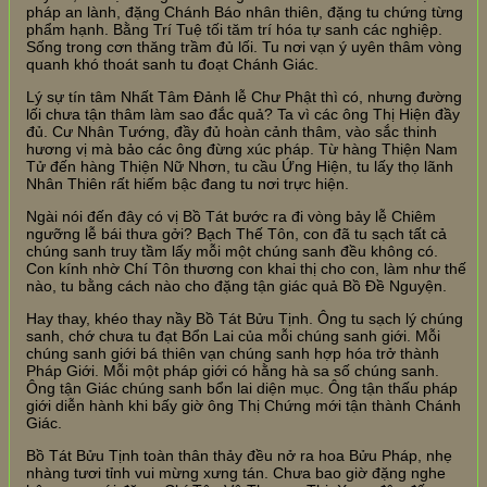
pháp an lành, đặng Chánh Báo nhân thiên, đặng tu chứng từng
phẩm hạnh. Bằng Trí Tuệ tối tăm trí hóa tự sanh các nghiệp.
Sống trong cơn thăng trầm đủ lối. Tu nơi vạn ý uyên thâm vòng
quanh khó thoát sanh tu đoạt Chánh Giác.
Lý sự tín tâm Nhất Tâm Đảnh lễ Chư Phật thì có, nhưng đường
lối chưa tận thâm làm sao đắc quả? Ta vì các ông Thị Hiện đầy
đủ. Cư Nhân Tướng, đầy đủ hoàn cảnh thâm, vào sắc thinh
hương vị mà bảo các ông đừng xúc pháp. Từ hàng Thiện Nam
Tử đến hàng Thiện Nữ Nhơn, tu cầu Ứng Hiện, tu lấy thọ lãnh
Nhân Thiên rất hiếm bậc đang tu nơi trực hiện.
Ngài nói đến đây có vị Bồ Tát bước ra đi vòng bảy lễ Chiêm
ngưỡng lễ bái thưa gởi? Bạch Thế Tôn, con đã tu sạch tất cả
chúng sanh truy tầm lấy mỗi một chúng sanh đều không có.
Con kính nhờ Chí Tôn thương con khai thị cho con, làm như thế
nào, tu bằng cách nào cho đặng tận giác quả Bồ Đề Nguyện.
Hay thay, khéo thay nầy Bồ Tát Bửu Tịnh. Ông tu sạch lý chúng
sanh, chớ chưa tu đạt Bổn Lai của mỗi chúng sanh giới. Mỗi
chúng sanh giới bá thiên vạn chúng sanh hợp hóa trở thành
Pháp Giới. Mỗi một pháp giới có hằng hà sa số chúng sanh.
Ông tận Giác chúng sanh bổn lai diện mục. Ông tận thấu pháp
giới diễn hành khi bấy giờ ông Thị Chứng mới tận thành Chánh
Giác.
Bồ Tát Bửu Tịnh toàn thân thảy đều nở ra hoa Bửu Pháp, nhẹ
nhàng tươi tỉnh vui mừng xưng tán. Chưa bao giờ đặng nghe