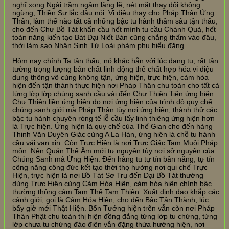
nghĩ xong Ngài trầm ngâm lặng lẽ, nét mặt thay đổi không
ngừng, Thiền Sư lắc đầu nói: Vi diệu thay cho Pháp Thân Ứng
Thân, làm thế nào tất cả những bậc tu hành thâm sâu tận thấu,
cho đến Chư Bồ Tát khẩn cầu hết mình tu cầu Chánh Quả, hết
toàn năng kiến tạo Bát Đại Niết Bàn cũng chẳng thấm vào đâu,
thời làm sao Nhân Sinh Tứ Loài phàm phu hiểu đặng.
Hôm nay chính Ta tận thấu, nó khác hẳn với lúc đang tu, rất tận
tường trọng lượng bản chất linh động thể chất hợp hóa vi diệu
dung thông vô cùng không tận, ứng hiện, trực hiện, cảm hóa
hiện đến tận thành thực hiện nơi Pháp Thân chu toàn cho tất cả
từng lớp lớp chúng sanh cầu vái đến Chư Thiên Tiên ứng hiện
Chư Thiên liền ứng hiện do nơi ứng hiện của trình độ quy chế
chúng sanh giới mà Pháp Thân tùy nơi ứng hiện, thành thử các
bậc tu hành chuyên ròng tế lễ cầu lấy linh thiêng ứng hiện hơn
là Trực hiện. Ứng hiện là quy chế của Thế Gian cho đến hàng
Thinh Văn Duyên Giác cùng A La Hán, ứng hiện là chỗ tu hành
cầu vái van xin. Còn Trực Hiện là nơi Trực Giác Tam Muội Pháp
môn. Nên Quán Thế Âm mới tự nguyện tùy nơi sở nguyện của
Chúng Sanh mà Ứng Hiện. Đến hàng tu tự tín bản năng, tự tín
công năng công đức kết tạo thời thọ hưởng nơi qui chế Trực
Hiện, trực hiện là nơi Bồ Tát Sơ Trụ đến Đại Bồ Tát thường
dùng Trực Hiện cùng Cảm Hóa Hiện, cảm hóa hiện chính bậc
thường thông cảm Tam Thế Tam Thiên. Xuất định dạo khắp các
cảnh giới, gọi là Cảm Hóa Hiện, cho đến Bậc Tận Thành, lúc
bấy giờ mới Thật Hiện. Bốn Tướng hiện trên vẫn còn nơi Pháp
Thân Phật chu toàn thị hiện đồng đẳng từng lớp tu chứng, từng
lớp chưa tu chứng đảo điên vẫn đặng thừa hưởng hiện, nơi