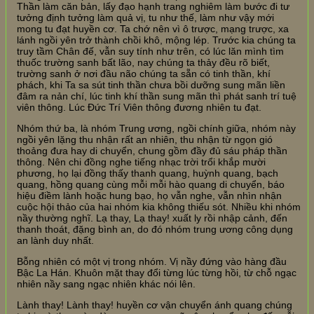
Thần làm căn bản, lấy đạo hạnh trang nghiêm làm bước đi tư
tưởng định tưởng làm quả vị, tu như thế, làm như vậy mới
mong tu đạt huyền cơ. Ta chớ nên vì ô trược, mạng trược, xa
lánh ngồi yên trở thành chồi khô, mộng lép. Trước kia chúng ta
truy tầm Chân đế, vẫn suy tính như trên, có lúc lăn mình tìm
thuốc trường sanh bất lão, nay chúng ta thảy đều rõ biết,
trường sanh ở nơi đầu não chúng ta sẵn có tinh thần, khí
phách, khi Ta sa sút tinh thần chưa bồi dưỡng sung mãn liền
đâm ra nản chí, lúc tinh khí thần sung mãn thì phát sanh trí tuệ
viên thông. Lúc Đức Trí Viên thông đương nhiên tu đạt.
Nhóm thứ ba, là nhóm Trung ương, ngồi chính giữa, nhóm này
ngồi yên lặng thu nhận rất an nhiên, thu nhận từ ngọn gió
thoảng đưa hay di chuyển, chung gồm đầy đủ sáu pháp thần
thông. Nên chi đồng nghe tiếng nhạc trời trổi khắp mười
phương, họ lại đồng thấy thanh quang, huỳnh quang, bạch
quang, hồng quang cùng mỗi mỗi hào quang di chuyển, báo
hiệu điềm lành hoặc hung bạo, họ vẫn nghe, vẫn nhìn nhận
cuộc hội thảo của hai nhóm kia không thiếu sót. Nhiều khi nhóm
nầy thường nghĩ. Lạ thay, Lạ thay! xuất ly rồi nhập cảnh, đến
thanh thoát, đặng bình an, do đó nhóm trung ương công dụng
an lành duy nhất.
Bỗng nhiên có một vị trong nhóm. Vị nầy đứng vào hàng đầu
Bậc La Hán. Khuôn mặt thay đổi từng lúc từng hồi, từ chỗ ngạc
nhiên nầy sang ngạc nhiên khác nói lên.
Lành thay! Lành thay! huyền cơ vận chuyển ánh quang chúng