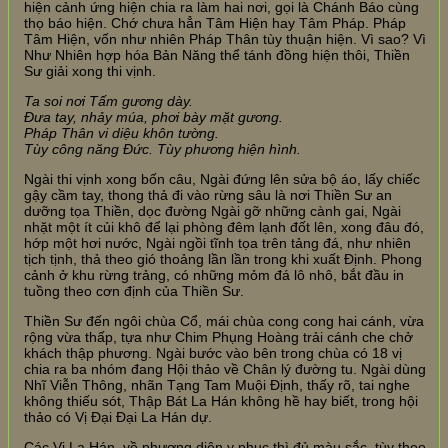
hiện cảnh ứng hiện chia ra làm hai nơi, gọi là Chánh Báo cùng
thọ báo hiện. Chớ chưa hẳn Tâm Hiện hay Tâm Pháp. Pháp
Tâm Hiện, vốn như nhiên Pháp Thân tùy thuận hiện. Vì sao? Vì
Như Nhiên hợp hóa Bản Năng thể tánh đồng hiện thôi, Thiền
Sư giải xong thi vịnh.
Ta soi nơi Tấm gương dày.
Đưa tay, nhảy múa, phơi bày mặt gương.
Pháp Thân vi diệu khôn tường.
Tùy công năng Đức. Tùy phương hiện hình.
Ngài thi vịnh xong bốn câu, Ngài đứng lên sửa bộ áo, lấy chiếc
gậy cầm tay, thong thả đi vào rừng sâu là nơi Thiền Sư an
dưỡng tọa Thiền, dọc đường Ngài gỡ những cành gai, Ngài
nhặt một ít củi khô để lại phòng đêm lạnh đốt lên, xong đâu đó,
hớp một hơi nước, Ngài ngồi tĩnh tọa trên tảng đá, như nhiên
tịch tịnh, thả theo gió thoảng lần lần trong khi xuất Định. Phong
cảnh ở khu rừng trảng, có những mỏm đá lô nhô, bắt đầu in
tuồng theo cơn định của Thiền Sư.
Thiền Sư đến ngôi chùa Cổ, mái chùa cong cong hai cánh, vừa
rộng vừa thấp, tựa như Chim Phụng Hoàng trải cánh che chở
khách thập phương. Ngài bước vào bên trong chùa có 18 vị
chia ra ba nhóm đang Hội thảo về Chân lý đường tu. Ngài dùng
Nhĩ Viễn Thông, nhãn Tạng Tam Muội Định, thấy rõ, tai nghe
không thiếu sót, Thập Bát La Hán không hề hay biết, trong hội
thảo có Vị Đại Đại La Hán dự.
Các Vị La Hán, về phương diện y phục thì đủ màu sắc, tùy theo