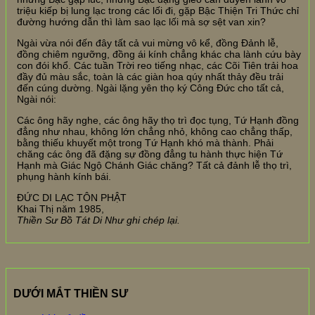
triệu kiếp bị lung lạc trong các lối đi, gặp Bậc Thiện Tri Thức chỉ
đường hướng dẫn thì làm sao lạc lối mà sợ sệt van xin?
Ngài vừa nói đến đây tất cả vui mừng vô kể, đồng Đảnh lễ,
đồng chiêm ngưỡng, đồng ái kính chẳng khác cha lành cứu bày
con đói khổ. Các tuần Trời reo tiếng nhạc, các Cõi Tiên trải hoa
đầy đủ màu sắc, toàn là các giàn hoa qúy nhất thảy đều trải
đến cúng dường. Ngài lặng yên thọ ký Công Đức cho tất cả,
Ngài nói:
Các ông hãy nghe, các ông hãy thọ trì đọc tụng, Tứ Hạnh đồng
đẳng như nhau, không lớn chẳng nhỏ, không cao chẳng thấp,
bằng thiếu khuyết một trong Tứ Hạnh khó mà thành. Phải
chăng các ông đã đặng sự đồng đẳng tu hành thực hiện Tứ
Hạnh mà Giác Ngộ Chánh Giác chăng? Tất cả đảnh lễ thọ trì,
phụng hành kính bái.
ĐỨC DI LẠC TÔN PHẬT
Khai Thị năm 1985,
Thiền Sư Bồ Tát Di Như ghi chép lại.
DƯỚI MẮT THIỀN SƯ