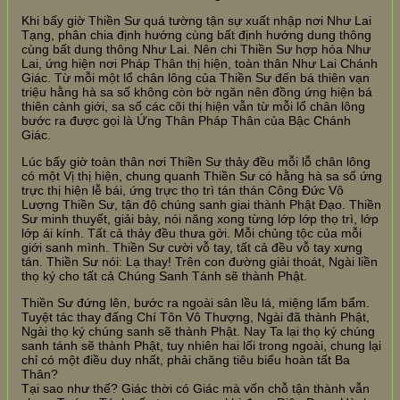
Khi bấy giờ Thiền Sư quá tường tận sự xuất nhập nơi Như Lai
Tạng, phân chia định hướng cùng bất định hướng dung thông
cùng bất dung thông Như Lai. Nên chi Thiền Sư hợp hóa Như
Lai, ứng hiện nơi Pháp Thân thị hiện, toàn thân Như Lai Chánh
Giác. Từ mỗi một lổ chân lông của Thiền Sư đến bá thiên vạn
triệu hằng hà sa số không còn bờ ngăn nên đồng ứng hiện bá
thiên cảnh giới, sa số các cõi thị hiện vẫn từ mỗi lổ chân lông
bước ra được gọi là Ứng Thân Pháp Thân của Bậc Chánh
Giác.
Lúc bấy giờ toàn thân nơi Thiền Sư thảy đều mỗi lỗ chân lông
có một Vị thị hiện, chung quanh Thiền Sư có hằng hà sa số ứng
trực thị hiện lễ bái, ứng trực thọ trì tán thán Công Đức Vô
Lượng Thiền Sư, tận độ chúng sanh giai thành Phật Đạo. Thiền
Sư minh thuyết, giải bày, nói năng xong từng lớp lớp thọ trì, lớp
lớp ái kính. Tất cả thảy đều thưa gởi. Mỗi chủng tộc của mỗi
giới sanh mình. Thiền Sư cười vỗ tay, tất cả đều vỗ tay xưng
tán. Thiền Sư nói: Lạ thay! Trên con đường giải thoát, Ngài liền
thọ ký cho tất cả Chúng Sanh Tánh sẽ thành Phật.
Thiền Sư đứng lên, bước ra ngoài sân lều lá, miệng lẩm bẩm.
Tuyệt tác thay đấng Chí Tôn Vô Thượng, Ngài đã thành Phật,
Ngài thọ ký chúng sanh sẽ thành Phật. Nay Ta lại thọ ký chúng
sanh tánh sẽ thành Phật, tuy nhiên hai lối trong ngoài, chung lại
chỉ có một điều duy nhất, phải chăng tiêu biểu hoàn tất Ba
Thân?
Tại sao như thế? Giác thời có Giác mà vốn chỗ tận thành vẫn