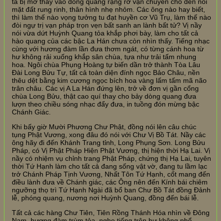
ta bị mờ thay vào dòng quang rạng rỡ vận chuyển cho đến nỗi
mặt đất rung rinh, thân hình nhẹ nhỏm. Các ông nào hay biết,
thì làm thế nào vọng tưởng tu đạt huyền cơ Vũ Trụ, làm thế nào
đòi ngự trị vạn pháp trọn vẹn bất sanh an lành bất tử? Vị nầy
nói vừa dứt Huỳnh Quang tỏa khắp phơi bày, làm cho tất cả
hào quang của các bậc La Hán chưa còn nhìn thấy. Tiếng nhạc
cùng với hương đàm lần đưa thơm ngát, có từng cánh hoa từ
hư không rải xuống khắp sân chùa, tựa như trải tấm nhung
hoa. Ngôi chùa Phụng Hoàng tự biến dần trở thành Tòa Lâu
Đài Long Bửu Tự, tất cả toàn diện đính ngọc Bảo Châu, nền
thêu dệt bằng kim cương ngọc bích hoa vàng lấm tấm mã não
trân châu. Các vị A La Hán đứng lên, trở về đơn vị gần cổng
chùa Long Bửu, thật cao quí thay cho bảy dòng quang đưa
lượn theo chiều sóng nhạc đẩy đưa, in tuồng đón mừng bậc
Chánh Giác.
Khi bấy giờ Mười Phương Chư Phật, đồng nói lên câu chúc
tụng Phật Vương, xong đâu đó nói với Chư Vị Bồ Tát. Nầy các
ông hãy đi đến Khánh Trang tỉnh, Long Phụng Sơn. Long Bửu
Pháp, có Vị Phật Pháp Hiện Phật Vương, thị hiện thời Hạ Lai. Vị
nầy có nhiệm vụ chỉnh trang Phật Pháp, chứng thị Hạ Lai, tuyên
thời Tứ Hạnh làm cho tất cả đang sống vật vờ, đang tu lầm lạc
trở Chánh Pháp Tịnh Vương, Nhất Tôn Tứ Hạnh, cốt mang đến
điều lành đưa về Chánh giác, các Ông nên đến Kính bái chiêm
ngưỡng thọ trì Tứ Hạnh Ngài đã bổ ban Chư Bồ Tát đồng Đảnh
lễ, phóng quang, nương nơi Huỳnh Quang, đồng đến bái lễ.
Tất cả các hàng Chư Tiên, Tiên Rồng Thánh Hóa nhìn về Đông
Nam, hương đàm trùm tỏa, nghe tiếng trên hư không phổ