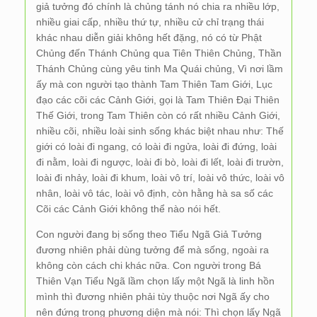
giả tưởng đó chính là chủng tánh nó chia ra nhiều lớp,
nhiều giai cấp, nhiều thứ tự, nhiều cử chỉ trạng thái
khác nhau diễn giải không hết đặng, nó có từ Phật
Chủng đến Thánh Chủng qua Tiên Thiên Chủng, Thần
Thánh Chủng cùng yêu tinh Ma Quái chủng, Vì nơi lầm
ấy mà con người tạo thành Tam Thiên Tam Giới, Lục
đạo các cõi các Cảnh Giới, gọi là Tam Thiên Đại Thiên
Thế Giới, trong Tam Thiên còn có rất nhiều Cảnh Giới,
nhiều cõi, nhiều loài sinh sống khác biệt nhau như: Thế
giới có loài đi ngang, có loài đi ngửa, loài đi đứng, loài
đi nằm, loài đi ngược, loài đi bò, loài đi lết, loài đi trườn,
loài đi nhảy, loài đi khum, loài vô trí, loài vô thức, loài vô
nhân, loài vô tác, loài vô định, còn hằng hà sa số các
Cõi các Cảnh Giới không thể nào nói hết.
Con người đang bị sống theo Tiểu Ngã Giả Tưởng
đương nhiên phải dùng tưởng để mà sống, ngoài ra
không còn cách chi khác nữa. Con người trong Bá
Thiên Vạn Tiểu Ngã lầm chọn lấy một Ngã là linh hồn
mình thì đương nhiên phải tùy thuộc nơi Ngã ấy cho
nên đứng trong phương diện mà nói: Thì chọn lấy Ngã