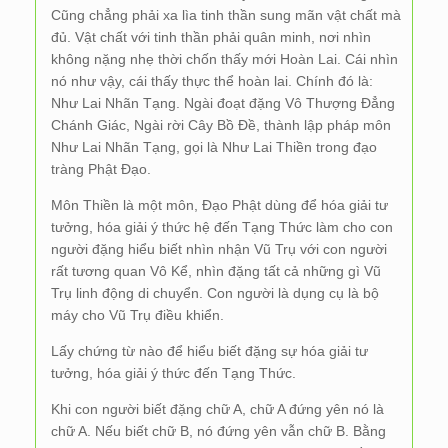
Cũng chẳng phải xa lìa tinh thần sung mãn vật chất mà
đủ. Vật chất với tinh thần phải quân minh, nơi nhìn
không nặng nhẹ thời chốn thấy mới Hoàn Lai. Cái nhìn
nó như vậy, cái thấy thực thể hoàn lai. Chính đó là:
Như Lai Nhãn Tạng. Ngài đoạt đặng Vô Thượng Đẳng
Chánh Giác, Ngài rời Cây Bồ Đề, thành lập pháp môn
Như Lai Nhãn Tạng, gọi là Như Lai Thiền trong đạo
tràng Phật Đạo.
Môn Thiền là một môn, Đạo Phật dùng để hóa giải tư
tưởng, hóa giải ý thức hệ đến Tạng Thức làm cho con
người đặng hiểu biết nhìn nhận Vũ Trụ với con người
rất tương quan Vô Kể, nhìn đặng tất cả những gì Vũ
Trụ linh động di chuyển. Con người là dụng cụ là bộ
máy cho Vũ Trụ điều khiển.
Lấy chứng từ nào để hiểu biết đặng sự hóa giải tư
tưởng, hóa giải ý thức đến Tạng Thức.
Khi con người biết đặng chữ A, chữ A đứng yên nó là
chữ A. Nếu biết chữ B, nó đứng yên vẫn chữ B. Bằng