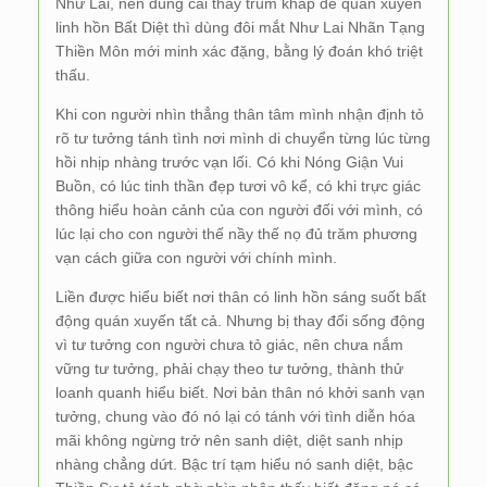
Như Lai, nên dùng cái thấy trùm khắp để quán xuyến
linh hồn Bất Diệt thì dùng đôi mắt Như Lai Nhãn Tạng
Thiền Môn mới minh xác đặng, bằng lý đoán khó triệt
thấu.
Khi con người nhìn thẳng thân tâm mình nhận định tỏ
rõ tư tưởng tánh tình nơi mình di chuyển từng lúc từng
hồi nhịp nhàng trước vạn lối. Có khi Nóng Giận Vui
Buồn, có lúc tinh thần đẹp tươi vô kể, có khi trực giác
thông hiểu hoàn cảnh của con người đối với mình, có
lúc lại cho con người thế nầy thế nọ đủ trăm phương
vạn cách giữa con người với chính mình.
Liền được hiểu biết nơi thân có linh hồn sáng suốt bất
động quán xuyến tất cả. Nhưng bị thay đổi sống động
vì tư tưởng con người chưa tỏ giác, nên chưa nắm
vững tư tưởng, phải chạy theo tư tưởng, thành thử
loanh quanh hiểu biết. Nơi bản thân nó khởi sanh vạn
tưởng, chung vào đó nó lại có tánh với tình diễn hóa
mãi không ngừng trở nên sanh diệt, diệt sanh nhịp
nhàng chẳng dứt. Bậc trí tạm hiểu nó sanh diệt, bậc