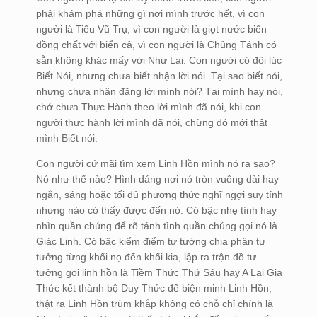
phải khám phá những gì nơi mình trước hết, vì con
người là Tiểu Vũ Trụ, vì con người là giọt nước biển
đồng chất với biển cả, vì con người là Chủng Tánh có
sẵn không khác mấy với Như Lai. Con người có đôi lúc
Biết Nói, nhưng chưa biết nhận lời nói. Tại sao biết nói,
nhưng chưa nhận đặng lời mình nói? Tại mình hay nói,
chớ chưa Thực Hành theo lời mình đã nói, khi con
người thực hành lời mình đã nói, chừng đó mới thật
mình Biết nói.
Con người cứ mãi tìm xem Linh Hồn mình nó ra sao?
Nó như thế nào? Hình dáng nơi nó tròn vuông dài hay
ngắn, sáng hoặc tối đủ phương thức nghĩ ngợi suy tính
nhưng nào có thấy được đến nó. Có bậc nhẹ tính hay
nhìn quần chúng để rõ tánh tình quần chúng gọi nó là
Giác Linh. Có bậc kiểm điểm tư tưởng chia phân tư
tưởng từng khối nọ đến khối kia, lập ra trận đồ tư
tưởng gọi linh hồn là Tiềm Thức Thứ Sáu hay A Lại Gia
Thức kết thành bộ Duy Thức để biện minh Linh Hồn,
thật ra Linh Hồn trùm khắp không có chỗ chỉ chính là