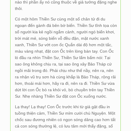
nào thì phần ấy nó cũng thuộc về giả tưởng đặng nghe
thôi.
Có một hôm Thiền Sư cùng một số chân tử đi du
ngoạn đến gành đá bên bờ biển. Thiền Sư tĩnh tọa còn
số người kia kẻ ngồi ngắm cảnh, người ngó biển khơi,
trời mát mẻ, sóng biển vỗ đều đặn, mặt nước xanh
xanh, Thiền Sư vớt con ốc Quắn dài độ hơn một tấc,
màu vàng nhạt, đặt con Ốc trên lòng bàn tay. Con Ốc
ló đầu ra nhìn Thiền Sư, Thiền Sư lẩm bẩm nói: Tại
sao ông không chịu ra, tại sao ông xây Bảo Tháp cứ
ngồi mãi trong đó. Phải chịu như thế nầy, nên ra, nên
ra nhận vũ trụ sơn hà cùng khắp là Bảo Tháp, rộng rãi
hơn, thoải mái hơn, hãy ra đi, nên ra đi. Thiền Sư vừa
dứt lời con Ốc bò ra khỏi vỏ, bò chuyền trên tay Thiền
Sư. Nhẹ nhàng Thiền Sư đặt con Ốc xuống nước.
Lạ thay! Lạ thay! Con Ốc trước khi từ giả gật đầu in
tuồng thiện cảm, Thiền Sư mỉm cười chú Nguyện. Một
chốc sau đương nhiên có ngọn sóng dâng cao hơn tất
cả con sóng thường lệ, có lưu tâm mới thấy đặng, số