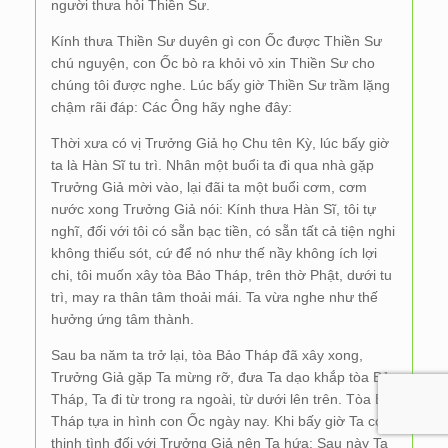
người thưa hỏi Thiền Sư.
Kính thưa Thiền Sư duyên gì con Ốc được Thiền Sư
chú nguyện, con Ốc bò ra khỏi vỏ xin Thiền Sư cho
chúng tôi được nghe. Lúc bấy giờ Thiền Sư trầm lặng
chậm rãi đáp: Các Ông hãy nghe đây:
Thời xưa có vị Trưởng Giả họ Chu tên Kỳ, lúc bấy giờ
ta là Hàn Sĩ tu trì. Nhân một buổi ta đi qua nhà gặp
Trưởng Giả mời vào, lại đãi ta một buổi cơm, cơm
nước xong Trưởng Giả nói: Kính thưa Hàn Sĩ, tôi tự
nghĩ, đối với tôi có sẵn bạc tiền, có sẵn tất cả tiện nghi
không thiếu sót, cứ để nó như thế nầy không ích lợi
chi, tôi muốn xây tòa Bảo Tháp, trên thờ Phật, dưới tu
trì, may ra thân tâm thoải mái. Ta vừa nghe như thế
hưởng ứng tâm thành.
Sau ba năm ta trở lại, tòa Bảo Tháp đã xây xong,
Trưởng Giả gặp Ta mừng rỡ, đưa Ta dạo khắp tòa Bảo
Tháp, Ta đi từ trong ra ngoài, từ dưới lên trên. Tòa Bảo
Tháp tựa in hình con Ốc ngày nay. Khi bấy giờ Ta có
thịnh tình đối với Trưởng Giả nên Ta hứa: Sau này Ta