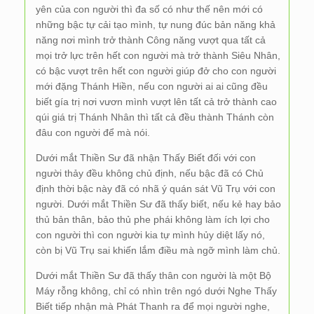
yên của con người thì đa số có như thế nên mới có
những bậc tự cải tạo mình, tự nung đúc bản năng khả
năng nơi mình trở thành Công năng vượt qua tất cả
mọi trở lực trên hết con người mà trở thành Siêu Nhân,
có bậc vượt trên hết con người giúp đở cho con người
mới đặng Thánh Hiền, nếu con người ai ai cũng đều
biết gía trị nơi vươn mình vượt lên tất cả trở thành cao
qúi giá trị Thánh Nhân thì tất cả đều thành Thánh còn
đâu con người để mà nói.
Dưới mắt Thiền Sư đã nhận Thấy Biết đối với con
người thảy đều không chủ định, nếu bậc đã có Chủ
định thời bậc này đã có nhã ý quán sát Vũ Trụ với con
người. Dưới mắt Thiền Sư đã thấy biết, nếu kẻ hay bảo
thủ bản thân, bảo thủ phe phái không làm ích lợi cho
con người thì con người kia tự mình hủy diệt lấy nó,
còn bị Vũ Trụ sai khiến lắm điều mà ngỡ mình làm chủ.
Dưới mắt Thiền Sư đã thấy thân con người là một Bộ
Máy rỗng không, chỉ có nhìn trên ngó dưới Nghe Thấy
Biết tiếp nhận mà Phát Thanh ra để mọi người nghe,