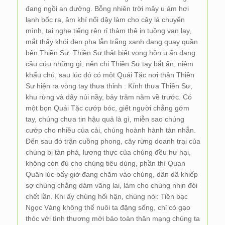
đang ngồi an dưởng. Bỗng nhiên trời mây u ám hơi
lạnh bốc ra, âm khí nổi dậy làm cho cây lá chuyển
mình, tai nghe tiếng rên rỉ thảm thê in tuồng van lạy,
mắt thấy khói đen pha lẫn trắng xanh đang quay quần
bên Thiền Sư. Thiền Sư thật biết vong hồn u ẩn đang
cầu cứu những gì, nên chi Thiền Sư tay bắt ấn, niệm
khẩu chú, sau lúc đó có một Quái Tặc nơi thân Thiền
Sư hiện ra vòng tay thưa thỉnh : Kính thưa Thiền Sư,
khu rừng và dãy núi nầy, bảy trăm năm về trước. Có
một bọn Quái Tặc cướp bóc, giết người chẳng gớm
tay, chúng chưa tin hậu quả là gì, miễn sao chúng
cướp cho nhiều của cải, chúng hoành hành tàn nhẫn.
Đến sau đó trận cuồng phong, cây rừng doanh trại của
chúng bị tàn phá, lương thực của chúng đều hư hại,
không còn đủ cho chúng tiêu dùng, phần thì Quan
Quân lúc bấy giờ đang chăm vào chúng, dân dã khiếp
sợ chúng chẳng dám vãng lai, làm cho chúng nhịn đói
chết lần. Khi ấy chúng hối hận, chúng nói: Tiền bạc
Ngọc Vàng không thể nuôi ta đặng sống, chỉ có gạo
thóc với tình thương mới bảo toàn thân mạng chúng ta