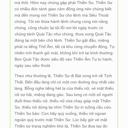
mà thôi. Hôm nay chúng gặp phải Thiền Sư, Thiền Sư
có nhiều đức tánh giao cảm đồng ứng nên chúng biết
mà đến mong nơi Thiền Sư cho lệnh mà Siêu Thoát
chúng. Tôi xin thừa hành lệnh chung cùng nói năng
chúng, cũng chuộc lại tội lỗi nơi tôi ngày trước có
chủng tánh Quái Tặc như chúng, thưa xong Quái Tặc
đứng lại một bên chờ lệnh. Thiền Sư gật đầu, miệng
phát ra tiếng Thổ Âm, tất cả khu rừng chuyển động. Tự
nhiên trời thanh gió mát, không khí trở lại bình thường.
Bọn Quái Tặc được siêu độ vào Thiền Âm Tự tu hành,
ngày sau siêu thoát.
Theo như thường lệ, Thiền Sư đi Bát xong trở về Tịnh
Thất. Đến đầu làng chỉ có một con đường duy nhất vào
làng. Bỗng nghe tiếng hét la của thiếu nữ, vẻ mặt thiếu
nữ sợ hãi, miệng đang gào. Sau lưng có một số người
đuổi theo thiếu nữ, thiếu nữ vừa chạy giáp mặt Thiền
Sư, thiếu nữ dừng lại nhìn Thiền Sư in tuồng cầu cứu.
Thiền Sư bảo: Con hãy quỳ xuống, thiếu nữ ngoan
ngoản quỳ trước mặt Thiền Sư. Lúc bấy giờ vẻ mặt
Thiền sư trang nghiêm khó tả, Thiền Sư đưa tay ấn