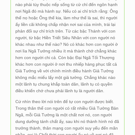
nào phải tùy thuộc nếp sống từ cử chỉ đến ngôn hạnh
nơi Ngã đó mà hành sự. Nếu có ai chỉ trích rằng: Ông
thế nọ hoặc Ông thế kia, làm như thế là sai, thì người
ấy liền cãi không chấp nhận nơi sai của mình, trái lại
phản đối sự chỉ trích trên. Từ các bậc Thánh với con
người, từ bậc Hiền Triết Siêu Nhân với con người nó
khác nhau như thế nào? Nó có khác hơn con người ở
nơi lìa Ngã Tưởng nhiều ít mà thành chớ chẳng khác
hơn con người chi cả. Còn bậc Đại Ngã Tối Thượng
khác hơn con người ở nơi thu nhiếp hàng phục tất cả
Giả Tưởng về với chính mình điều hành Giả Tưởng
không mắc miếu lấy một giả tưởng. Chẳng khác nào
một lãnh tụ chung khắp toàn dân, lãnh tụ có quyền
điều khiển chớ chưa phải lãnh tụ là người dân.
Cứ nhìn theo lời nói trên để tự con người được biết.
Trong thân thể con người có rất nhiều Giả Tưởng Bản
Ngã, mỗi Giả Tưởng là một chất nơi nó, con người
dung dưỡng tánh chất ấy, sau khi nó thành hình nó đã
trưởng thành, thân mạng con người suy yếu đến mãn
phần, gọi là Chết thời con người ấy nó về nơi nó đã