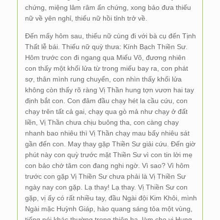
chứng, miệng lâm râm ấn chứng, xong bảo đưa thiếu
nữ về yên nghỉ, thiếu nữ hồi tỉnh trở về.
Đến mấy hôm sau, thiếu nữ cùng đi với bà cụ đến Tịnh
Thất lễ bái. Thiếu nữ quỳ thưa: Kính Bạch Thiền Sư.
Hôm trước con đi ngang qua Miếu Võ, đương nhiên
con thấy một khối lửa từ trong miếu bay ra, con phát
sợ, thân mình rung chuyển, con nhìn thấy khối lửa
không còn thấy rõ ràng Vị Thần hung tợn vươn hai tay
định bắt con. Con đâm đầu chạy hét la cầu cứu, con
chạy trên tất cả gai, chạy qua gò mả như chạy ở đất
liền, Vị Thần chưa chịu buông tha, con càng chạy
nhanh bao nhiêu thì Vị Thần chạy mau bấy nhiêu sát
gần đến con. May thay gặp Thiền Sư giải cứu. Đến giờ
phút này con quỳ trước mặt Thiền Sư vì con tin lời mẹ
con bảo chớ tâm con đang nghi ngờ. Vì sao? Vì hôm
trước con gặp Vị Thiền Sư chưa phải là Vị Thiền Sư
ngày nay con gặp. Lạ thay! Lạ thay. Vị Thiền Sư con
gặp, vị ấy có rất nhiều tay, đầu Ngài đội Kim Khôi, mình
Ngài mặc Huỳnh Giáp, hào quang sáng tỏa một vùng,
tiếng nói khác thường trong thiên hạ, làm cho vị Hung