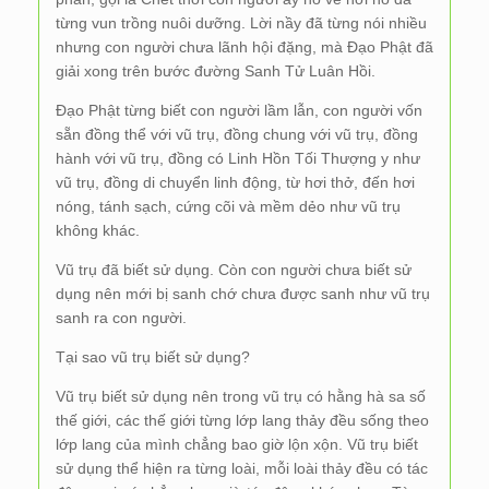
từng vun trồng nuôi dưỡng. Lời nầy đã từng nói nhiều
nhưng con người chưa lãnh hội đặng, mà Đạo Phật đã
giải xong trên bước đường Sanh Tử Luân Hồi.
Đạo Phật từng biết con người lầm lẫn, con người vốn
sẵn đồng thể với vũ trụ, đồng chung với vũ trụ, đồng
hành với vũ trụ, đồng có Linh Hồn Tối Thượng y như
vũ trụ, đồng di chuyển linh động, từ hơi thở, đến hơi
nóng, tánh sạch, cứng cõi và mềm dẻo như vũ trụ
không khác.
Vũ trụ đã biết sử dụng. Còn con người chưa biết sử
dụng nên mới bị sanh chớ chưa được sanh như vũ trụ
sanh ra con người.
Tại sao vũ trụ biết sử dụng?
Vũ trụ biết sử dụng nên trong vũ trụ có hằng hà sa số
thế giới, các thế giới từng lớp lang thảy đều sống theo
lớp lang của mình chẳng bao giờ lộn xộn. Vũ trụ biết
sử dụng thể hiện ra từng loài, mỗi loài thảy đều có tác