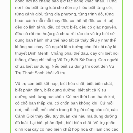
động nơi nó chẳng bao giờ tác động khác nhau. Từng
nơi hiểu biết từng loài cho đến sự hiểu biết từng cõi,
từng cảnh giới, từng địa phương, từng trình độ, từng
hoàn cảnh mỗi mỗi thảy đều có thế hệ đều có trí tuệ,
đều có linh tánh, đều có trực biết, đều có giác nguyên,
đều có rốt ráo hoặc giả chưa rốt ráo do vũ trụ biết sử
dụng ban hành như thế nào tất cả thảy đều y như thế
không sai chạy. Có người lầm tưởng cho lời nói này là
thuyết Định Mệnh. Chẳng phải thế đâu, đây chỉ biết nói
thẳng, đồng chỉ thẳng Vũ Trụ Biết Sử Dụng. Con người
chưa biết sử dụng. Nếu biết sử dụng thì đoạt đến Vũ
Trụ Thoát Sanh khỏi vũ trụ.
Vũ trụ còn biết kết nạp, biết hóa chất, biết biến chất,
biết phân định, biết dung dưỡng, biết tất cả lý sự
dưỡng sinh từng nơi chốn. Có nơi thời ban thanh khí,
có chỗ ban thấp khí, có chốn ban không khí. Cứ mỗi
nơi, mỗi chỗ, mỗi chốn trong thế giới cùng các cõi, các
Cảnh Giới thảy đều tùy thuận khí hậu mà dung dưỡng
đủ loài. Lại biết phân định, biết biến chất. Vũ trụ phân
định loài cây cỏ nào biến chất hợp hóa chi làm cho các