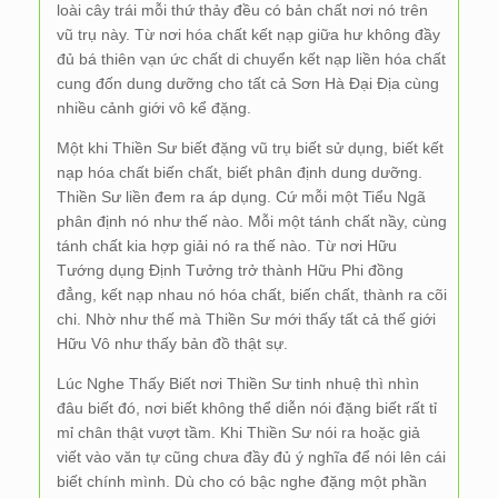
loài cây trái mỗi thứ thảy đều có bản chất nơi nó trên
vũ trụ này. Từ nơi hóa chất kết nạp giữa hư không đầy
đủ bá thiên vạn ức chất di chuyển kết nạp liền hóa chất
cung đốn dung dưỡng cho tất cả Sơn Hà Đại Địa cùng
nhiều cảnh giới vô kể đặng.
Một khi Thiền Sư biết đặng vũ trụ biết sử dụng, biết kết
nạp hóa chất biến chất, biết phân định dung dưỡng.
Thiền Sư liền đem ra áp dụng. Cứ mỗi một Tiểu Ngã
phân định nó như thế nào. Mỗi một tánh chất nầy, cùng
tánh chất kia hợp giải nó ra thế nào. Từ nơi Hữu
Tướng dụng Định Tưởng trở thành Hữu Phi đồng
đẳng, kết nạp nhau nó hóa chất, biến chất, thành ra cõi
chi. Nhờ như thế mà Thiền Sư mới thấy tất cả thế giới
Hữu Vô như thấy bản đồ thật sự.
Lúc Nghe Thấy Biết nơi Thiền Sư tinh nhuệ thì nhìn
đâu biết đó, nơi biết không thể diễn nói đặng biết rất tỉ
mỉ chân thật vượt tầm. Khi Thiền Sư nói ra hoặc giả
viết vào văn tự cũng chưa đầy đủ ý nghĩa để nói lên cái
biết chính mình. Dù cho có bậc nghe đặng một phần