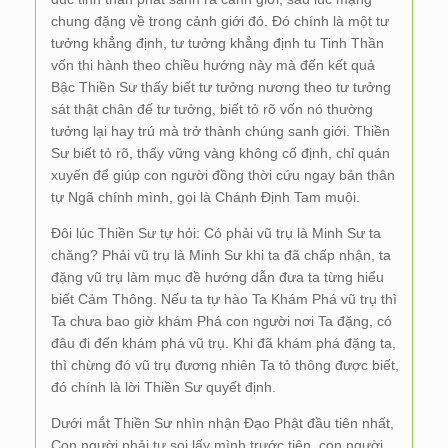
chung đặng về trong cảnh giới đó. Đó chính là một tư
tưởng khẳng định, tư tưởng khẳng định tu Tinh Thần
vốn thi hành theo chiều hướng này mà đến kết quả
Bậc Thiền Sư thấy biết tư tưởng nương theo tư tưởng
sát thật chân đế tư tưởng, biết tỏ rõ vốn nó thường
tưởng lại hay trú mà trở thành chúng sanh giới. Thiền
Sư biết tỏ rõ, thấy vững vàng không cố định, chỉ quán
xuyến để giúp con người đồng thời cứu ngay bản thân
tự Ngã chính mình, gọi là Chánh Định Tam muội.
Đôi lúc Thiền Sư tự hỏi: Có phải vũ trụ là Minh Sư ta
chăng? Phải vũ trụ là Minh Sư khi ta đã chấp nhận, ta
đặng vũ trụ làm mục đề hướng dẫn đưa ta từng hiểu
biết Cảm Thông. Nếu ta tự hào Ta Khám Phá vũ trụ thì
Ta chưa bao giờ khám Phá con người nơi Ta đặng, có
đâu đi đến khám phá vũ trụ. Khi đã khám phá đặng ta,
thì chừng đó vũ trụ đương nhiên Ta tỏ thông được biết,
đó chính là lời Thiền Sư quyết định.
Dưới mắt Thiền Sư nhìn nhận Đạo Phật đầu tiên nhất,
Con người phải tự soi lấy mình trước tiên, con người