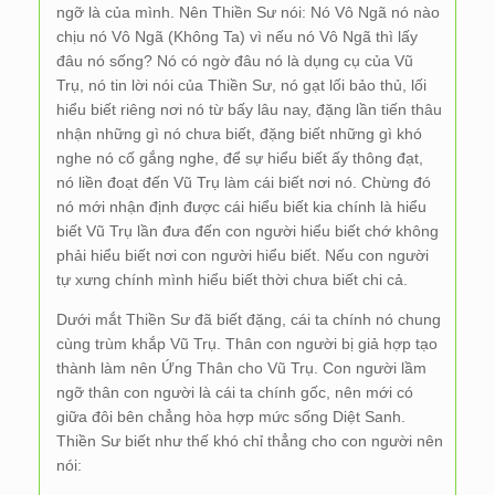
ngỡ là của mình. Nên Thiền Sư nói: Nó Vô Ngã nó nào
chịu nó Vô Ngã (Không Ta) vì nếu nó Vô Ngã thì lấy
đâu nó sống? Nó có ngờ đâu nó là dụng cụ của Vũ
Trụ, nó tin lời nói của Thiền Sư, nó gạt lối bảo thủ, lối
hiểu biết riêng nơi nó từ bấy lâu nay, đặng lần tiến thâu
nhận những gì nó chưa biết, đặng biết những gì khó
nghe nó cố gắng nghe, để sự hiểu biết ấy thông đạt,
nó liền đoạt đến Vũ Trụ làm cái biết nơi nó. Chừng đó
nó mới nhận định được cái hiểu biết kia chính là hiểu
biết Vũ Trụ lần đưa đến con người hiểu biết chớ không
phải hiểu biết nơi con người hiểu biết. Nếu con người
tự xưng chính mình hiểu biết thời chưa biết chi cả.
Dưới mắt Thiền Sư đã biết đặng, cái ta chính nó chung
cùng trùm khắp Vũ Trụ. Thân con người bị giả hợp tạo
thành làm nên Ứng Thân cho Vũ Trụ. Con người lầm
ngỡ thân con người là cái ta chính gốc, nên mới có
giữa đôi bên chẳng hòa hợp mức sống Diệt Sanh.
Thiền Sư biết như thế khó chỉ thẳng cho con người nên
nói: