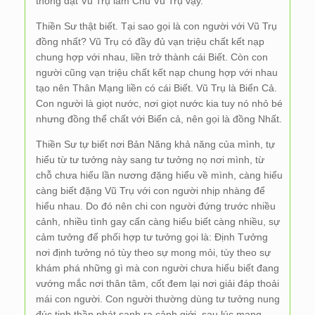
thông đạt Vũ Trụ làm Chủ Vũ Trụ vậy.
Thiền Sư thật biết. Tại sao gọi là con người với Vũ Trụ
đồng nhất? Vũ Trụ có đầy đủ vạn triệu chất kết nạp
chung hợp với nhau, liền trở thành cái Biết. Còn con
người cũng vạn triệu chất kết nạp chung hợp với nhau
tạo nên Thân Mạng liền có cái Biết. Vũ Trụ là Biển Cả.
Con người là giọt nước, nơi giọt nước kia tuy nó nhỏ bé
nhưng đồng thể chất với Biển cả, nên gọi là đồng Nhất.
Thiền Sư tự biết nơi Bản Năng khả năng của mình, tự
hiểu từ tư tưởng này sang tư tưởng nọ nơi mình, từ
chỗ chưa hiểu lần nương đặng hiểu về mình, càng hiểu
càng biết đặng Vũ Trụ với con người nhịp nhàng để
hiểu nhau. Do đó nên chi con người đứng trước nhiều
cảnh, nhiều tình gay cấn càng hiểu biết càng nhiều, sự
cảm tưởng để phối hợp tư tưởng gọi là: Định Tưởng
nơi định tưởng nó tùy theo sự mong mỏi, tùy theo sự
khám phá những gì mà con người chưa hiểu biết đang
vướng mắc nơi thân tâm, cốt đem lại nơi giải đáp thoải
mái con người. Con người thường dùng tư tưởng nung
đúc tinh thần phát sanh ra cảnh giới, sau lúc mạng