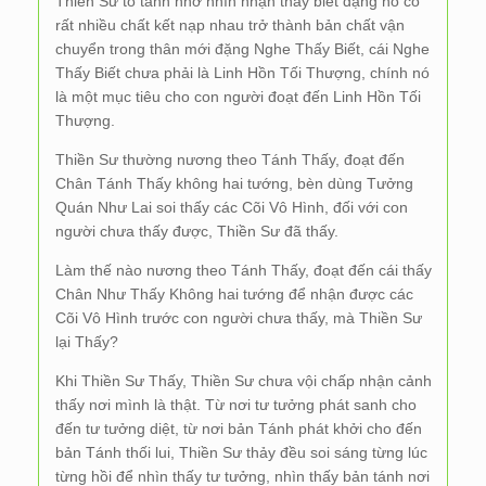
Thiền Sư tỏ tánh nhờ nhìn nhận thấy biết đặng nó có
rất nhiều chất kết nạp nhau trở thành bản chất vận
chuyển trong thân mới đặng Nghe Thấy Biết, cái Nghe
Thấy Biết chưa phải là Linh Hồn Tối Thượng, chính nó
là một mục tiêu cho con người đoạt đến Linh Hồn Tối
Thượng.
Thiền Sư thường nương theo Tánh Thấy, đoạt đến
Chân Tánh Thấy không hai tướng, bèn dùng Tưởng
Quán Như Lai soi thấy các Cõi Vô Hình, đối với con
người chưa thấy được, Thiền Sư đã thấy.
Làm thế nào nương theo Tánh Thấy, đoạt đến cái thấy
Chân Như Thấy Không hai tướng để nhận được các
Cõi Vô Hình trước con người chưa thấy, mà Thiền Sư
lại Thấy?
Khi Thiền Sư Thấy, Thiền Sư chưa vội chấp nhận cảnh
thấy nơi mình là thật. Từ nơi tư tưởng phát sanh cho
đến tư tưởng diệt, từ nơi bản Tánh phát khởi cho đến
bản Tánh thối lui, Thiền Sư thảy đều soi sáng từng lúc
từng hồi để nhìn thấy tư tưởng, nhìn thấy bản tánh nơi