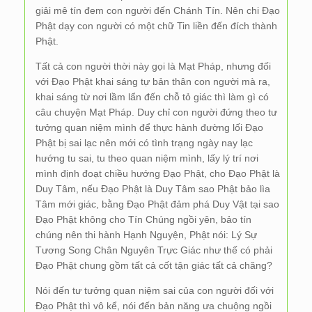
giải mê tín đem con người đến Chánh Tín. Nên chi Đạo
Phật dạy con người có một chữ Tin liền đến đích thành
Phật.
Tất cả con người thời này gọi là Mạt Pháp, nhưng đối
với Đạo Phật khai sáng tự bản thân con người mà ra,
khai sáng từ nơi lầm lẩn đến chỗ tỏ giác thì làm gì có
câu chuyện Mạt Pháp. Duy chỉ con người đứng theo tư
tưởng quan niệm mình để thực hành đường lối Đạo
Phật bị sai lạc nên mới có tình trạng ngày nay lạc
hướng tu sai, tu theo quan niệm mình, lấy lý trí nơi
mình định đoạt chiều hướng Đạo Phật, cho Đạo Phật là
Duy Tâm, nếu Đạo Phật là Duy Tâm sao Phật bảo lìa
Tâm mới giác, bằng Đạo Phật đảm phá Duy Vật tại sao
Đạo Phật không cho Tín Chúng ngồi yên, bảo tín
chúng nên thi hành Hạnh Nguyện, Phật nói: Lý Sự
Tương Song Chân Nguyên Trực Giác như thế có phải
Đạo Phật chung gồm tất cả cốt tận giác tất cả chăng?
Nói đến tư tưởng quan niệm sai của con người đối với
Đạo Phật thì vô kể, nói đến bản năng ưa chuộng ngồi