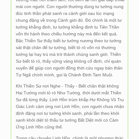
mái con người. Con người thường dùng tư tưởng nung
đúc tinh thần phát sanh ra cảnh giới sau lúc mạng
chung đặng về trong Cảnh giới đó. Đó chính là một tư
tưởng khẳng định, tư tưởng khẳng định tu Tiên Thần
vốn thi hành theo chiều hướng này mà đến kết quả.
Bậc Thiền Sư thấy biết tư tưởng nương theo tư tưởng
sát thật chân đế tư tưởng, biết tỏ rỏ vốn nó thường
tưởng lại hay trú mà trở thành chúng sanh giới. Thiền
Sư biết tỏ rỏ, thấy vững vàng không cố định, chỉ quán
xuyến để giúp con người đồng thời cứu ngay bản thân
Tự Ngã chính mình, gọi là Chánh Định Tam Muội.
Khi Thiền Sư nơi Nghe - Thấy - Biết chân thật không
Hai Tướng mới tỏ rỏ Như Tướng, thời dưới mắt Thiền
Sư đã từng thấy. Linh Hồn trùm khắp Hư Không Vũ Trụ
Giác Linh cảm ứng nơi Linh Hồn, con người chưa nhận
định đặng nơi tư tưởng khởi sanh, phải lần theo khởi
sanh khởi diệt tỏ thấu tư tưởng Bất Diệt mới có Cảm
Ứng Linh Hồn cũng thế.
Trong câu chuyện Linh Hồn, chính là một phương thức