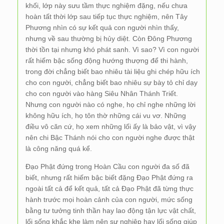
khối, lớp này sưu tầm thực nghiệm đặng, nếu chưa
hoàn tất thời lớp sau tiếp tục thực nghiệm, nên Tây
Phương nhìn có sự kết quả con người nhìn thấy,
nhưng về sau thường bị hủy diệt. Còn Đông Phương
thời tồn tại nhưng khó phát sanh. Vì sao? Vì con người
rất hiếm bậc sống động hướng thượng để thi hành,
trong đời chẳng biết bao nhiêu tài liệu ghi chép hữu ích
cho con người, chẳng biết bao nhiêu sự bày tỏ chỉ dạy
cho con người vào hàng Siêu Nhân Thánh Triết.
Nhưng con người nào có nghe, họ chỉ nghe những lời
không hữu ích, họ tôn thờ những cái vu vơ. Những
điều vô căn cứ, họ xem những lối ấy là bảo vật, vì vậy
nên chi Bậc Thánh nói cho con người nghe được thật
là công năng quá kể.
Đạo Phật đứng trong Hoàn Cầu con người đa số đã
biết, nhưng rất hiếm bậc biết đặng Đạo Phật đứng ra
ngoài tất cả để kết quả, tất cả Đạo Phật đã từng thực
hành trước mọi hoàn cảnh của con người, mức sống
bằng tư tưởng tinh thần hay lao động tận lực vật chất,
lối sống khắc khe làm nên sự nghiệp hay lối sống giúp