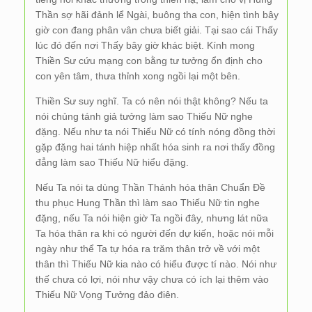
Thần sợ hãi đảnh lể Ngài, buông tha con, hiện tình bây
giờ con đang phân vân chưa biết giải. Tại sao cái Thấy
lúc đó đến nơi Thấy bây giờ khác biệt. Kính mong
Thiền Sư cứu mạng con bằng tư tưởng ổn định cho
con yên tâm, thưa thỉnh xong ngồi lại một bên.
Thiền Sư suy nghĩ. Ta có nên nói thật không? Nếu ta
nói chủng tánh giả tưởng làm sao Thiếu Nữ nghe
đặng. Nếu như ta nói Thiếu Nữ có tính nóng đồng thời
gặp đặng hai tánh hiệp nhất hóa sinh ra nơi thấy đồng
đẳng làm sao Thiếu Nữ hiểu đặng.
Nếu Ta nói ta dùng Thần Thánh hóa thân Chuẩn Đề
thu phục Hung Thần thì làm sao Thiếu Nữ tin nghe
đặng, nếu Ta nói hiện giờ Ta ngồi đây, nhưng lát nữa
Ta hóa thân ra khi có người đến dự kiến, hoặc nói mỗi
ngày như thể Ta tự hóa ra trăm thân trở về với một
thân thì Thiếu Nữ kia nào có hiểu được tí nào. Nói như
thế chưa có lợi, nói như vậy chưa có ích lại thêm vào
Thiếu Nữ Vọng Tưởng đảo điên.