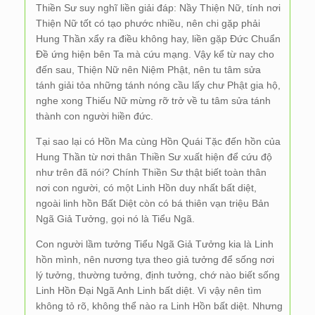
Thiền Sư suy nghĩ liền giải đáp: Nầy Thiện Nữ, tính nơi
Thiện Nữ tốt có tạo phước nhiều, nên chi gặp phải
Hung Thần xẩy ra điều không hay, liền gặp Đức Chuẩn
Đề ứng hiện bên Ta mà cứu mạng. Vậy kể từ nay cho
đến sau, Thiện Nữ nên Niệm Phật, nên tu tâm sửa
tánh giải tỏa những tánh nóng cầu lấy chư Phật gia hộ,
nghe xong Thiếu Nữ mừng rỡ trở về tu tâm sửa tánh
thành con người hiền đức.
Tại sao lại có Hồn Ma cùng Hồn Quái Tặc đến hồn của
Hung Thần từ nơi thân Thiền Sư xuất hiện để cứu độ
như trên đã nói? Chính Thiền Sư thật biết toàn thân
nơi con người, có một Linh Hồn duy nhất bất diệt,
ngoài linh hồn Bất Diệt còn có bá thiên vạn triệu Bản
Ngã Giả Tưởng, gọi nó là Tiểu Ngã.
Con người lầm tưởng Tiểu Ngã Giả Tưởng kia là Linh
hồn mình, nên nương tựa theo giả tưởng để sống nơi
lý tưởng, thường tưởng, định tưởng, chớ nào biết sống
Linh Hồn Đại Ngã Anh Linh bất diệt. Vì vậy nên tìm
không tỏ rõ, không thể nào ra Linh Hồn bất diệt. Nhưng