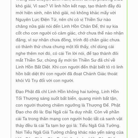
khó giải, Vì sao? Vì linh hồn kết nạp, tạo thành đầy đủ
mới hiện sinh, nên khó giải, nó không khác mấy với
Nguyên Lực Điện Tử, nên chi có vị Thiền Sư nào
chăng nữa giải nói đến Linh Hồn Chân Đế, thì sự kia
cốt cho con người có cảm giác, chớ chưa thể nào nhận
đặng, vì sự nhận chưa đồng, trình độ chân giác chưa
có thành thử chưa chung một lối thấy, chỉ dùng cái
nghe thêm nơi đó, có cái Tin lời nói, để tạo thành đôi
mắt Thiền Sư, chừng ấy mới tin Thiền Sư đã chỉ về
Linh Hồn Bất Diệt. Khi con người đến thật biết tỏ rỏ linh
hồn bất diệt thì con người đã đoạt Chánh Giác thoát
khỏi Vũ Trụ đối với con người.
Đạo Phật đã chỉ Linh Hồn không hai tướng, Linh Hồn
Tối Thượng sáng suốt bất biến, quang minh bất tận,
con người thường chiêm ngưỡng là Thượng Đế. Phật
Đạo cho đó là: Đại Ngã cái Ta duy nhất. Còn về phần
cái Ta trong thân mạng con người hoặc tất cả sanh vật
thảy đều là cái Ta tạm bợ gọi là: Tiểu Ngã Giả Tưởng.
Nơi Tiểu Ngã Giả Tưởng chẳng khác nào yến sáng của