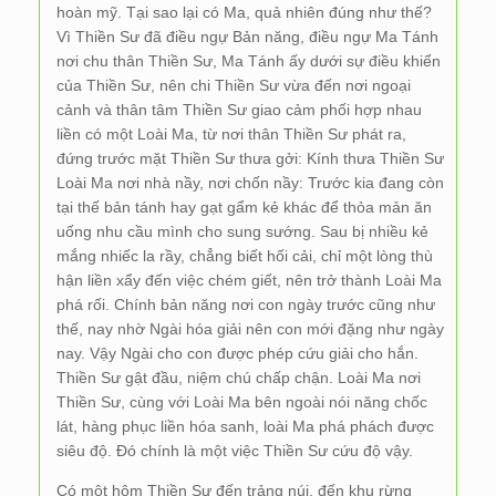
hoàn mỹ. Tại sao lại có Ma, quả nhiên đúng như thế?
Vì Thiền Sư đã điều ngự Bản năng, điều ngự Ma Tánh
nơi chu thân Thiền Sư, Ma Tánh ấy dưới sự điều khiển
của Thiền Sư, nên chi Thiền Sư vừa đến nơi ngoại
cảnh và thân tâm Thiền Sư giao cảm phối hợp nhau
liền có một Loài Ma, từ nơi thân Thiền Sư phát ra,
đứng trước mặt Thiền Sư thưa gởi: Kính thưa Thiền Sư
Loài Ma nơi nhà nầy, nơi chốn nầy: Trước kia đang còn
tại thế bản tánh hay gạt gẩm kẻ khác để thỏa mản ăn
uống nhu cầu mình cho sung sướng. Sau bị nhiều kẻ
mắng nhiếc la rầy, chẳng biết hối cải, chỉ một lòng thù
hận liền xẩy đến việc chém giết, nên trở thành Loài Ma
phá rối. Chính bản năng nơi con ngày trước cũng như
thế, nay nhờ Ngài hóa giải nên con mới đặng như ngày
nay. Vậy Ngài cho con được phép cứu giải cho hắn.
Thiền Sư gật đầu, niệm chú chấp chận. Loài Ma nơi
Thiền Sư, cùng với Loài Ma bên ngoài nói năng chốc
lát, hàng phục liền hóa sanh, loài Ma phá phách được
siêu độ. Đó chính là một việc Thiền Sư cứu độ vậy.
Có một hôm Thiền Sư đến trảng núi, đến khu rừng