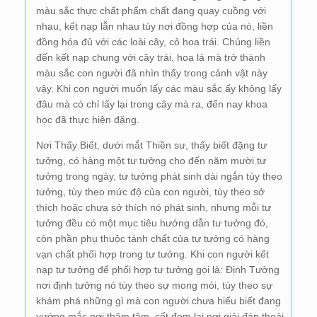
màu sắc thực chất phẩm chất đang quay cuồng với
nhau, kết nạp lẫn nhau tùy nơi đồng hợp của nó, liền
đồng hóa đủ với các loài cây, cỏ hoa trái. Chúng liền
đến kết nạp chung với cây trái, hoa lá mà trở thành
màu sắc con người đã nhìn thấy trong cảnh vật này
vậy. Khi con người muốn lấy các màu sắc ấy không lấy
đâu mà có chỉ lấy lại trong cây mà ra, đến nay khoa
học đã thực hiện đặng.
Nơi Thấy Biết, dưới mắt Thiền sư, thấy biết đặng tư
tưởng, có hàng một tư tưởng cho đến năm mười tư
tưởng trong ngày, tư tưởng phát sinh dài ngắn tùy theo
tưởng, tùy theo mức độ của con người, tùy theo sở
thích hoặc chưa sở thích nó phát sinh, nhưng mỗi tư
tưởng đều có một mục tiêu hướng dẫn tư tưởng đó,
còn phần phụ thuộc tánh chất của tư tưởng có hàng
vạn chất phối hợp trong tư tưởng. Khi con người kết
nạp tư tưởng để phối hợp tư tưởng gọi là: Định Tưởng
nơi định tưởng nó tùy theo sự mong mỏi, tùy theo sự
khám phá những gì mà con người chưa hiểu biết đang
vướng mắc nơi thâm tâm, cốt đem lại nơi giải đáp thoải