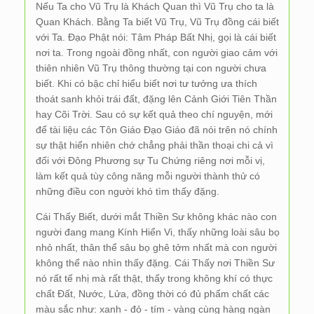
Nếu Ta cho Vũ Trụ là Khách Quan thì Vũ Trụ cho ta là
Quan Khách. Bằng Ta biết Vũ Trụ, Vũ Trụ đồng cái biết
với Ta. Đạo Phật nói: Tâm Pháp Bất Nhị, gọi là cái biết
nơi ta. Trong ngoài đồng nhất, con người giao cảm với
thiên nhiên Vũ Trụ thông thường tại con người chưa
biết. Khi có bậc chỉ hiểu biết nơi tư tưởng ưa thích
thoát sanh khỏi trái đất, đặng lên Cảnh Giới Tiên Thần
hay Cõi Trời. Sau có sự kết quả theo chí nguyện, mới
để tài liệu các Tôn Giáo Đạo Giáo đã nói trên nó chính
sự thật hiển nhiên chớ chẳng phải thần thoại chi cả vì
đối với Đông Phương sự Tu Chứng riêng nơi mỗi vị,
làm kết quả tùy công năng mỗi người thành thử có
những điều con người khó tìm thấy đặng.
Cái Thấy Biết, dưới mắt Thiền Sư không khác nào con
người đang mang Kính Hiển Vi, thấy những loài sâu bọ
nhỏ nhất, thân thể sâu bọ ghê tởm nhất mà con người
không thể nào nhìn thấy đặng. Cái Thấy nơi Thiền Sư
nó rất tế nhị mà rất thật, thấy trong không khí có thực
chất Đất, Nước, Lửa, đồng thời có đủ phẩm chất các
màu sắc như: xanh - đỏ - tím - vàng cùng hàng ngàn