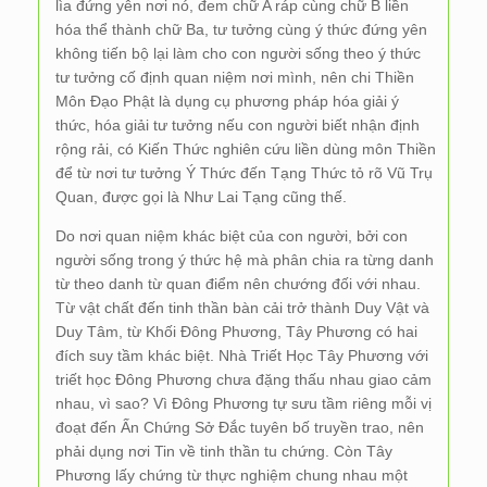
lìa đứng yên nơi nó, đem chữ A ráp cùng chữ B liền
hóa thể thành chữ Ba, tư tưởng cùng ý thức đứng yên
không tiến bộ lại làm cho con người sống theo ý thức
tư tưởng cố định quan niệm nơi mình, nên chi Thiền
Môn Đạo Phật là dụng cụ phương pháp hóa giải ý
thức, hóa giải tư tưởng nếu con người biết nhận định
rộng rải, có Kiến Thức nghiên cứu liền dùng môn Thiền
để từ nơi tư tưởng Ý Thức đến Tạng Thức tỏ rõ Vũ Trụ
Quan, được gọi là Như Lai Tạng cũng thế.
Do nơi quan niệm khác biệt của con người, bởi con
người sống trong ý thức hệ mà phân chia ra từng danh
từ theo danh từ quan điểm nên chướng đối với nhau.
Từ vật chất đến tinh thần bàn cải trở thành Duy Vật và
Duy Tâm, từ Khối Đông Phương, Tây Phương có hai
đích suy tầm khác biệt. Nhà Triết Học Tây Phương với
triết học Đông Phương chưa đặng thấu nhau giao cảm
nhau, vì sao? Vì Đông Phương tự sưu tầm riêng mỗi vị
đoạt đến Ấn Chứng Sở Đắc tuyên bố truyền trao, nên
phải dụng nơi Tin về tinh thần tu chứng. Còn Tây
Phương lấy chứng từ thực nghiệm chung nhau một