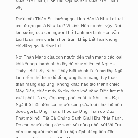
Viên Bảo Châu, Còn Đại Ngã nó như Viên Bảo Châu
vậy.
Dưới mắt Thiền Sư thường gọi Linh Hồn là Như Lai, tại
sao được gọi là Như Lai? Vì Linh Hồn nó như vậy. Nơi
lên xuống của con người Thể Tánh nơi Linh Hồn vẫn
Lai Hoàn, nên chi linh hồn trùm khắp Bất Tận không
chỉ đặng gọi là Như Lai.
Nơi Thân Mạng của con người đến thân mạng các loài,
khi kết nạp thành hình đầy đủ như nhiên có Nghe -
Thấy - Biết. Sự Nghe Thấy Biết chính là từ nơi Đại Ngã
Linh Hồn thể hiện để đồng ứng thân mạng, tùy theo
thân mạng đáp ứng. Không khác nào tạo thành chiếc
Máy Điện, chiếc máy ấy tùy theo khả năng Điện lực mà
xuất phát. Do sự đáp ứng, phát xuất từ Như Lai - Đại
Ngã thể hiện đến con người cùng các loài như thế nên
được gọi là Ứng Thân. Theo sự Ứng Thân đó Đạo
Phật mới nói: Tất Cả Chúng Sanh Giai Hữu Phật Tánh.
Do con người cùng các sanh vật đồng nhất với Vũ Trụ
nên con người mới có thể nhận định đồng tiến đến