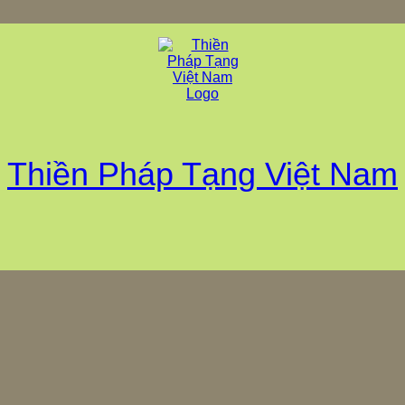
Thiền Pháp Tạng Việt Nam