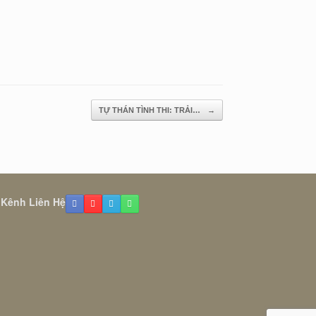
TỰ THÁN TÌNH THI: TRẢI…
→
 Kênh Liên Hệ