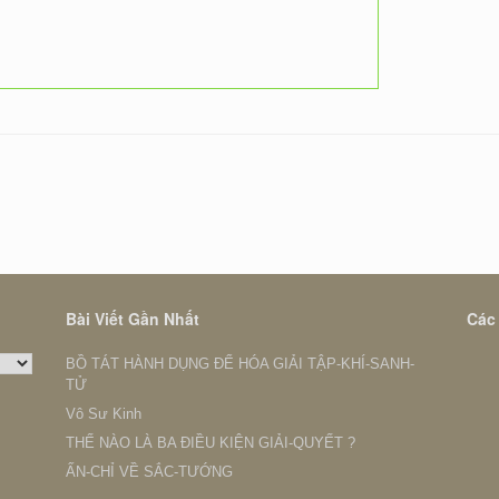
Bài Viết Gần Nhất
Các
BỒ TÁT HÀNH DỤNG ĐỂ HÓA GIẢI TẬP-KHÍ-SANH-
TỬ
Vô Sư Kinh
THẾ NÀO LÀ BA ĐIỀU KIỆN GIẢI-QUYẾT ?
ẤN-CHỈ VỀ SẮC-TƯỚNG