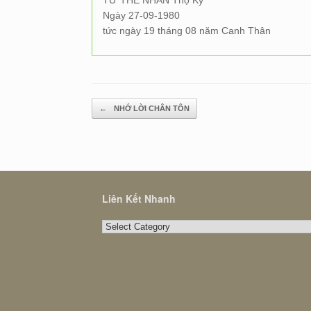
TỪ THẾ NHÂN Thọ Ký
Ngày 27-09-1980
tức ngày 19 tháng 08 năm Canh Thân
Post navigation
←
NHỚ LỜI CHÂN TÔN
Liên Kết Nhanh
Liên
Kết
Nhanh