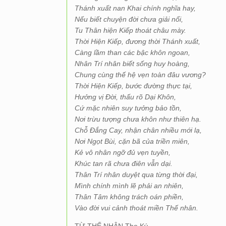
Thánh xuất nan Khai chính nghĩa hay,
Nếu biết chuyện đời chưa giải nổi,
Tu Thân hiện Kiếp thoát châu mày.
Thời Hiện Kiếp, đương thời Thánh xuất,
Càng lầm than các bậc khôn ngoan,
Nhân Trí nhân biết sống huy hoàng,
Chung cùng thế hệ vẹn toàn đâu vương?
Thời Hiện Kiếp, bước đường thực tại,
Hưởng vị Đời, thấu rõ Dại Khôn,
Cứ mặc nhiên suy tưởng bảo tồn,
Nơi trừu tượng chưa khôn như thiên hạ.
Chỗ Đắng Cay, nhận chân nhiều mới lạ,
Nơi Ngọt Bùi, cặn bã của triền miên,
Kẻ vô nhân ngỡ đủ vẹn tuyền,
Khúc tan rã chưa điên vẫn dại.
Thân Trí nhân duyệt qua từng thời đại,
Mình chính mình lẽ phải an nhiên,
Thân Tâm không trách oán phiền,
Vào đời vui cảnh thoát miền Thế nhân.