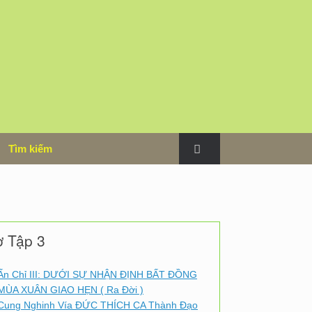
m
Tìm kiếm
ơ Tập 3
Ấn Chỉ III: DƯỚI SỰ NHẬN ĐỊNH BẤT ĐỒNG
MÙA XUÂN GIAO HẸN ( Ra Đời )
Cung Nghinh Vía ĐỨC THÍCH CA Thành Đạo