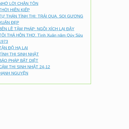
NHỚ LỜI CHÂN TÔN
THỜI HIỀN KIẾP
TỰ THÁN TÌNH THI: TRẢI QUA. SOI GƯƠNG
XUÂN ĐẸP
BÊN LỀ TÂM PHÁP: NGỒI XÍCH LẠI ĐÂY
TÔI THẢ HỒN THƠ. Tình Xuân năm Qúy Sửu
1973
TẬN ĐỘ HẠ LAI
TÌNH THI SINH NHẬT
BẢO PHÁP BẤT DIỆT
CẢM THI SINH NHẬT 24-12
HẠNH NGUYỆN