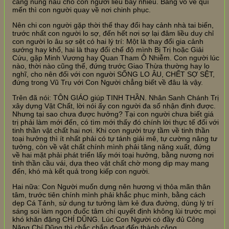
càng nung nấu cho con người liều bấy nhiêu. Bằng vỗ về quí
mến thì con người quay về nơi chinh phục.
Nên chi con người gặp thời thế thay đổi hay cảnh nhà tai biến,
trước nhất con người lo sợ, đến hết nơi sợ lại đâm liều duy chỉ
con người lo âu sợ sệt có hai lý trí: Một là thay đổi gia cảnh
sướng hay khổ, hai là thay đổi chế độ mình Bị Trị hoặc Giải
Cứu, gặp Minh Vương hay Quan Tham Ô Nhiễm. Con người lúc
nào, thời nào cũng thế, đứng trước Giao Thừa thường hay lo
nghĩ, cho nên đối với con người SỐNG LO ÂU, CHẾT SỢ SỆT,
đứng trong Vũ Trụ với Con Người chẳng biết về đâu là vậy.
Trên đã nói: TÔN GIÁO giúp TINH THẦN. Nhân Sanh Chánh Trị
xây dựng Vật Chất, lời nói ấy con người đa số nhận định được.
Nhưng tại sao chưa được hưởng? Tại con người chưa biết giá
trị phải làm mới đến, có tìm mới thấy đó chính lời thực tế đối với
tinh thần vật chất hai nơi. Khi con người truy tầm về tinh thần
toại hưởng thì ít nhất phải có tự tánh giải mê, tự cường nâng tư
tưởng, còn về vật chất chính mình phải tăng năng xuất, đứng
về hai mặt phải phát triển lấy mới toại hưởng, bằng nương nơi
tinh thần cầu vái, dựa theo vật chất chờ mong dịp may mang
đến, khó mà kết quả trong kiếp con người.
Hai nữa: Con Người muốn dựng nên hương vị thỏa mãn thân
tâm, trước tiên chính mình phải khắc phục mình, bằng cách
dẹp Cá Tánh, sử dụng tư tưởng làm kẻ đưa đường, dùng lý trí
sáng soi làm ngọn đuốc tâm chí quyết định không lùi trước mọi
khó khăn đặng CHÍ DŨNG. Lúc Con Người có đầy đủ Công
Năng Chí Dũng thì chắc chắn đoạt đến thành công.