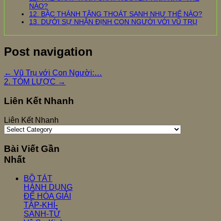
NÀO?
12. BẬC THÁNH TĂNG THOÁT SANH NHƯ THẾ NÀO?
13. DƯỚI SỰ NHẬN ĐỊNH CON NGƯỜI VỚI VŨ TRỤ
Post navigation
←
Vũ Trụ với Con Người:…
2. TÓM LƯỢC
→
Liên Kết Nhanh
Liên Kết Nhanh
Bài Viết Gần
Nhất
BỒ TÁT
HÀNH DỤNG
ĐỂ HÓA GIẢI
TẬP-KHÍ-
SANH-TỬ