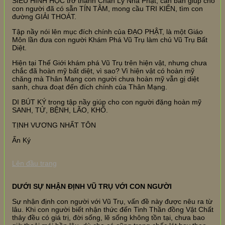
SIÊU HÌNH HỌC trở thành Chân Lý Nhà Phật, căn bản giúp cho
con người đã có sẵn TÍN TÂM, mong cầu TRI KIẾN, tìm con
đường GIẢI THOÁT.
Tập nầy nói lên mục đích chính của ĐẠO PHẬT, là một Giáo
Môn lần đưa con người Khám Phá Vũ Trụ làm chủ Vũ Trụ Bất
Diệt.
Hiện tại Thế Giới khám phá Vũ Trụ trên hiện vật, nhưng chưa
chắc đã hoàn mỹ bất diệt, vì sao? Vì hiện vật có hoàn mỹ
chăng mà Thân Mạng con người chưa hoàn mỹ vẫn gị diệt
sanh, chưa đoạt đến đích chính của Thân Mạng.
DI BÚT KÝ trong tập nầy giúp cho con người đặng hoàn mỹ
SANH, TỬ, BỆNH, LÃO, KHỔ.
TỊNH VƯƠNG NHẤT TÔN
Ấn Ký
Lên đầu trang
DƯỚI SỰ NHẬN ĐỊNH VŨ TRỤ VỚI CON NGƯỜI
Sự nhận định con người với Vũ Trụ, vấn đề này được nêu ra từ
lâu. Khi con người biết nhận thức đến Tinh Thần đồng Vật Chất
thảy đều có giá trị, đời sống, lẽ sống không tồn tại, chưa bao