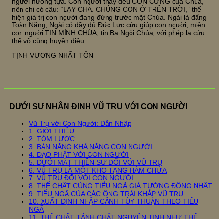
người nương tựa. Con người thảy đều CON CƯNG của Chúa,
nên chi có câu: “LẠY CHA. CHÚNG CON Ở TRÊN TRỜI,” thể
hiện giá trị con người đang đứng trước mặt Chúa. Ngài là đấng
Toàn Năng, Ngài có đầy đủ Đức Lực cứu giúp con người, miễn
con người TIN MÌNH CHÚA, tin Ba Ngôi Chúa, với phép lạ cứu
thế vô cùng huyền diệu.
TỊNH VƯƠNG NHẤT TÔN
DƯỚI SỰ NHẬN ĐỊNH VŨ TRỤ VỚI CON NGƯỜI
Vũ Trụ với Con Người: Dẫn Nhập
1. GIỚI THIỆU
2. TÓM LƯỢC
3. BẢN NĂNG KHẢ NĂNG CON NGƯỜI
4. ĐẠO PHẬT VỚI CON NGƯỜI
5. DƯỚI MẮT THIỀN SƯ ĐỐI VỚI VŨ TRỤ
6. VŨ TRỤ LÀ MỘT KHO TẠNG HÀM CHỨA
7. VŨ TRỤ ĐỐI VỚI CON NGƯỜI
8. THỂ CHẤT CÙNG TIỂU NGÃ GIẢ TƯỞNG ĐỒNG NHẤT
9. TIỂU NGÃ CỦA CÁC ÔNG TRẢI KHẮP VŨ TRỤ
10. XUẤT ĐỊNH NHẬP CẢNH TÙY THUẬN THEO TIỂU
NGÃ
11. THỂ CHẤT TÁNH CHẤT NGUYÊN TINH NHƯ THẾ