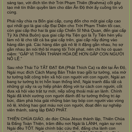
sáng tạo, với đích tôn thờ Trời Phạm Thiên (Brahma) cốt gây
tạo mê tín thần quyền làm cho dân Ấn Độ thời ấy cuồng tín vô
cùng.
Phái nầy chia ra Bốn giai cấp, cung đốn cho một giai cấp cao
quí nhất gọi là giai cấp Đại Diện cho Trời Phạm Thiên tối cao,
còn giai cấp thứ hai là giai cấp Chiến Sĩ Nhà Quan, đến giai cấp
Tỷ Xá (Nhà Buôn) qua giai cấp Hạ Tiện gọi là Ty Tiện hèn yếu
làm nô lệ cho tất cả ba giai cấp trên, giai cấp nầy đứng vào
hàng dân giả. Các hàng dân giả nô lệ ít đặng gần nhau, họ sợ
gần nhau ăn nói thô bỉ mang tội Trời phạt, nên chi họ có quan
niệm: “GẶP VỊ THẦN THÁNH HÓA DỄ HƠN GẶP CON NGƯỜI
NÔ LỆ.”
Sau nhờ Thái Tử TẤT ĐẠT ĐA (Phật Thích Ca) ra đời tại Ấn Độ,
Ngài mục đích Cách Mạng Bản Thân trao giồi tư tưởng, xóa mờ
tư tưởng bất công trên xã hội con người với con người, Ngài an
bang tư tưởng bị trị hỗn loạn thống khổ, Ngài tranh đấu tất cả
những gì xãy ra uy hiếp phản động với tư cách con người, cốt
đưa xã hội vào trật tự mới, nếp sống thoải mái an lành. Chính
Ngài đã khởi xướng con người đánh đổ tư tưởng thống trị áp
bức, đảm phá hóa giải những bàn tay bóp con người vào vòng
nô lệ, không hao giọt máu nơi con người, đoạt đến sự nghiệp
viên thành, sáng lập ĐẠO PHẬT.
THIÊN CHÚA GIÁO, do đức Chúa Jésus thành lập, Thiên Chúa
là Đấng Toàn Thiện, trăm điều nơi Ngài là LÀNH, ngàn sự nơi
Ngài đều TỐT. Ngài chính bậc cứu thế, đấng cha lành con