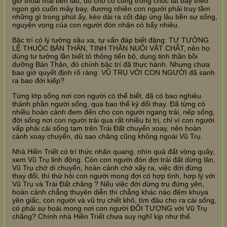
giờ thoải mái bền lâu, dù cho có cũng trong chốc lát bay theo
ngọn gió cuốn mây bay, đương nhiên con người phải truy tầm
những gì trong phút ấy, kéo dài ra cốt đáp ứng lâu bền sự sống,
nguyện vọng của con người đón nhận có bấy nhiêu.
Bậc trí có lý tưởng sâu xa, tự vấn đáp biết đặng: TƯ TƯỞNG
LỆ THUỘC BẢN THÂN, TINH THẦN NUÔI VẬT CHẤT, nên họ
dùng tư tưởng lần biết tỏ thông tiến bộ, dụng tinh thần bồi
dưỡng Bản Thân, đó chính bậc trí đã thực hành. Nhưng chưa
bao giờ quyết định rõ ràng: VŨ TRỤ VỚI CON NGƯỜI đã sanh
ra bao đời kiếp?
Từng lớp sống nơi con người có thể biết, đã có bao nghiêu
thành phần người sống, qua bao thế kỷ đổi thay. Đã từng có
nhiều hoàn cảnh đem đến cho con người ngang trái, nếp sống,
đời sống nơi con người trải qua rất nhiều bị trị, chỉ vì con người
vấp phải cái sống tạm trên Trái Đất chuyển xoay, nên hoàn
cảnh xoay chuyển, dù sao chăng cũng không ngoài Vũ Trụ.
Nhà Hiền Triết có trí thức nhãn quang, nhìn quả đất vòng quây,
xem Vũ Trụ linh động. Còn con người đón đợi trái đất dừng lăn,
Vũ Trụ chớ di chuyển, hoàn cảnh chớ xãy ra, việc đời đừng
thay đổi, thì thử hỏi con người mong đợi có hợp tình, hợp lý với
Vũ Trụ và Trái Đất chăng ? Nếu việc đời dừng trụ đứng yên,
hoàn cảnh chẳng thuyên diễn thì chẳng khác nào đêm khuya
yên giấc, con người và vũ trụ chết khô, tìm đâu cho ra cái sống,
có phải sự hoài mong nơi con người ĐỐI TƯỢNG với Vũ Trụ
chăng? Chính nhà Hiền Triết chưa suy nghĩ kịp như thế.