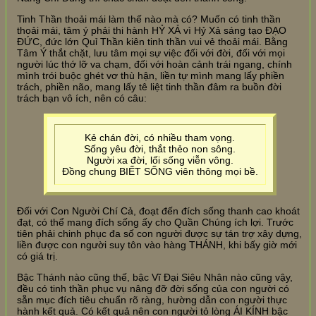
Tinh Thần thoải mái làm thế nào mà có? Muốn có tinh thần
thoải mái, tâm ý phải thi hành HỶ XẢ vì Hỷ Xả sáng tạo ĐẠO
ĐỨC, đức lớn Quỉ Thần kiên tinh thần vui vẻ thoải mái. Bằng
Tâm Ý thắt chặt, lưu tâm mọi sự việc đối với đời, đối với mọi
người lúc thớ lỡ va chạm, đối với hoàn cảnh trái ngang, chính
mình trói buộc ghét vơ thù hận, liền tự mình mang lấy phiền
trách, phiền não, mang lấy tê liệt tinh thần đâm ra buồn đời
trách bạn vô ích, nên có câu:
Kẻ chán đời, có nhiều tham vọng.
Sống yêu đời, thắt thẻo non sông.
Người xa đời, lối sống viễn vông.
Đồng chung BIẾT SỐNG viên thông mọi bề.
Đối với Con Người Chí Cả, đoạt đến đích sống thanh cao khoát
đạt, có thể mang đích sống ấy cho Quần Chúng ích lợi. Trước
tiên phải chinh phục đa số con người được sự tán trợ xây dựng,
liền được con người suy tôn vào hàng THÁNH, khi bấy giờ mới
có giá trị.
Bậc Thánh nào cũng thế, bậc Vĩ Đại Siêu Nhân nào cũng vậy,
đều có tinh thần phục vụ nâng đỡ đời sống của con người có
sẵn mục đích tiêu chuẩn rõ ràng, hường dẫn con người thực
hành kết quả. Có kết quả nên con người tỏ lòng ÁI KÍNH bậc