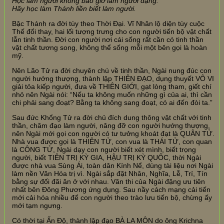
Học làm người không bao giờ làm người đặng.
Hãy học làm Thánh liền biết làm người.
Bậc Thánh ra đời tùy theo Thời Đại. Vĩ Nhân lộ diện tùy cuộc
Thế đổi thay, hai lối tượng trưng cho con người tiến bộ vật chất
lẫn tinh thần. Đời con người nơi cái sống rất cần có tinh thần
vật chất tương song, không thể sống mỗi một bên gọi là hoàn
mỹ.
Nên Lão Tử ra đời chuyên chú về tinh thần, Ngài nung đúc con
người hướng thượng, thành lập THIÊN ĐẠO, dụng thuyết VÔ VI
giải tỏa kiếp người, đưa về THIÊN GIỚI, gạt lòng tham, giết chí
nhỏ nên Ngài nói: “Nếu ta không muốn những gì của ai, thì cần
chi phải sang đoạt? Bằng ta không sang đoạt, có ai đến đòi ta.”
Sau đức Khổng Tử ra đời chủ đích dung thông vật chất với tinh
thần, chăm đạo làm người, nâng đỡ con người hướng thượng,
nên Ngài mới gọi con người có tư tưởng khoát đạt là QUÂN TỬ.
Nhà vua được gọi là THIÊN TỬ, con vua là THÁI TỬ, con quan
là CÔNG TỬ, Ngài dạy con người biết xét mình, biết trọng
người, biết TIÊN TRỊ KỲ GIA, HẬU TRỊ KỲ QUỐC, thời Ngài
được nhà vua Sùng Ái, toàn dân Kính Nể, dùng tài liệu nơi Ngài
làm nền Văn Hóa trị vì. Ngài sắp đặt Nhân, Nghĩa, Lễ, Trí, Tín
bằng sự đối đãi ăn ở với nhau. Văn thi của Ngài đặng ưu tiên
nhất bên Đông Phương ứng dụng. Sau nầy cách mạng cải tiến
mới cải hóa nhiều để con người theo trào lưu tiến bộ, chừng ấy
mới tạm ngưng.
Có thời tại Ấn Độ, thành lập đạo BÀ LA MÔN do ông Krichna