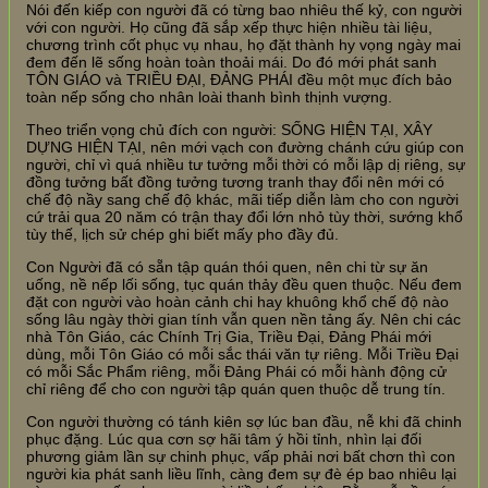
Nói đến kiếp con người đã có từng bao nhiêu thế kỷ, con người
với con người. Họ cũng đã sắp xếp thực hiện nhiều tài liệu,
chương trình cốt phục vụ nhau, họ đặt thành hy vọng ngày mai
đem đến lẽ sống hoàn toàn thoải mái. Do đó mới phát sanh
TÔN GIÁO và TRIỀU ĐẠI, ĐẢNG PHÁI đều một mục đích bảo
toàn nếp sống cho nhân loài thanh bình thịnh vượng.
Theo triển vọng chủ đích con người: SỐNG HIỆN TẠI, XÂY
DỰNG HIỆN TẠI, nên mới vạch con đường chánh cứu giúp con
người, chỉ vì quá nhiều tư tưởng mỗi thời có mỗi lập dị riêng, sự
đồng tưởng bất đồng tưởng tương tranh thay đổi nên mới có
chế độ nầy sang chế độ khác, mãi tiếp diễn làm cho con người
cứ trải qua 20 năm có trận thay đổi lớn nhỏ tùy thời, sướng khổ
tùy thế, lịch sử chép ghi biết mấy pho đầy đủ.
Con Người đã có sẵn tập quán thói quen, nên chi từ sự ăn
uống, nề nếp lối sống, tục quán thảy đều quen thuộc. Nếu đem
đặt con người vào hoàn cảnh chi hay khuông khổ chế độ nào
sống lâu ngày thời gian tính vẫn quen nền tảng ấy. Nên chi các
nhà Tôn Giáo, các Chính Trị Gia, Triều Đại, Đảng Phái mới
dùng, mỗi Tôn Giáo có mỗi sắc thái văn tự riêng. Mỗi Triều Đại
có mỗi Sắc Phẩm riêng, mỗi Đảng Phái có mỗi hành động cử
chỉ riêng để cho con người tập quán quen thuộc dễ trung tín.
Con người thường có tánh kiên sợ lúc ban đầu, nễ khi đã chinh
phục đặng. Lúc qua cơn sợ hãi tâm ý hồi tỉnh, nhìn lại đối
phương giảm lần sự chinh phục, vấp phải nơi bất chơn thì con
người kia phát sanh liều lĩnh, càng đem sự đè ép bao nhiêu lại