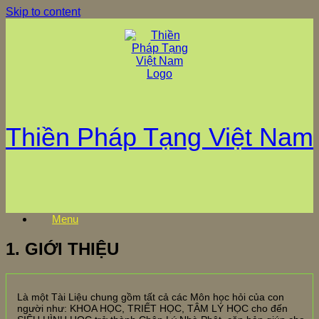
Skip to content
Thiền Pháp Tạng Việt Nam
Menu
1. GIỚI THIỆU
Là một Tài Liệu chung gồm tất cả các Môn học hỏi của con
người như: KHOA HỌC, TRIẾT HỌC, TÂM LÝ HỌC cho đến