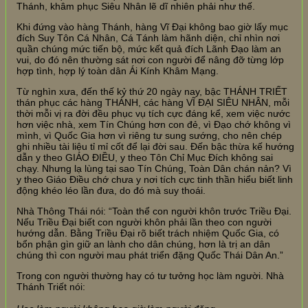
Thánh, khâm phục Siêu Nhân lẽ dĩ nhiên phải như thế.
Khi đứng vào hàng Thánh, hàng Vĩ Đại không bao giờ lấy mục
đích Suy Tôn Cá Nhân, Cá Tánh làm hãnh diện, chỉ nhìn nơi
quần chúng mức tiến bộ, mức kết quả đích Lãnh Đạo làm an
vui, do đó nên thường sát nơi con người để nâng đỡ từng lớp
hợp tình, hợp lý toàn dân Ái Kính Khâm Mạng.
Từ nghìn xưa, đến thế kỷ thứ 20 ngày nay, bậc THÁNH TRIẾT
thán phục các hàng THÁNH, các hàng VĨ ĐẠI SIÊU NHÂN, mỗi
thời mỗi vị ra đời đều phục vụ tích cực đáng kể, xem việc nước
hơn việc nhà, xem Tín Chúng hơn con đẻ, vì Đạo chớ không vì
mình, vì Quốc Gia hơn vì riêng tư sung sướng, cho nên chép
ghi nhiều tài liệu tỉ mỉ cốt để lại đời sau. Đến bậc thừa kế hướng
dẫn y theo GIÁO ĐIỀU, y theo Tôn Chỉ Mục Đích không sai
chạy. Nhưng lạ lùng tại sao Tín Chúng, Toàn Dân chán nản? Vì
y theo Giáo Điều chớ chưa y nơi tích cực tinh thần hiểu biết linh
động khéo léo lần đưa, do đó mà suy thoái.
Nhà Thông Thái nói: “Toàn thể con người khôn trước Triều Đại.
Nếu Triều Đại biết con người khôn phải lần theo con người
hướng dẫn. Bằng Triều Đại rõ biết trách nhiệm Quốc Gia, có
bổn phận gìn giữ an lành cho dân chúng, hơn là trị an dân
chúng thì con người mau phát triển đặng Quốc Thái Dân An.”
Trong con người thường hay có tư tưởng học làm người. Nhà
Thánh Triết nói: