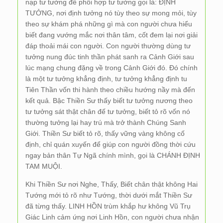
nạp tư tưởng để phối hợp tư tưởng gọi là: ĐỊNH
TƯỞNG, nơi định tưởng nó tùy theo sự mong mỏi, tùy
theo sự khám phá những gì mà con người chưa hiểu
biết đang vướng mắc nơi thân tâm, cốt đem lại nơi giải
đáp thoải mái con người. Con người thường dùng tư
tưởng nung đúc tinh thần phát sanh ra Cảnh Giới sau
lúc mạng chung đặng về trong Cảnh Giới đó. Đó chính
là một tư tưởng khẳng định, tư tưởng khẳng định tu
Tiên Thần vốn thi hành theo chiều hướng nầy mà đến
kết quả. Bậc Thiền Sư thấy biết tư tưởng nương theo
tư tưởng sát thật chân đế tư tưởng, biết tỏ rõ vốn nó
thường tưởng lại hay trú mà trở thành Chúng Sanh
Giới. Thiền Sư biết tỏ rõ, thấy vững vàng không cố
định, chỉ quán xuyến để giúp con người đồng thời cứu
ngay bản thân Tự Ngã chính mình, gọi là CHÁNH ĐỊNH
TAM MUỘI.
Khi Thiền Sư nơi Nghe, Thấy, Biết chân thật không Hai
Tướng mới tỏ rõ như Tướng, thời dưới mắt Thiền Sư
đã từng thấy. LINH HỒN trùm khắp hư không Vũ Trụ
Giác Linh cảm ứng nơi Linh Hồn, con người chưa nhận