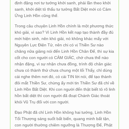
định đặng nơi tư tưởng khởi sanh, phải lần theo khởi
sanh, khởi diệt tỏ thấu tư tưởng Bất Diệt mới có Cảm
Ứng Linh Hồn cũng thế.
Trong câu chuyện Linh Hồn chính là một phương thức
khó giải, vì sao? Vì Linh Hồn kết nạp tạo thành đầy đủ
mới hiện sinh, nên khó giải, nó không khác mấy với
Nguyên Lực Điện Tử, nên chi có vị Thiền Sư nào
chăng nữa giảng nói đến Linh Hồn Chân Đế, thì sự kia
cốt cho con người có CẢM GIÁC, chớ chưa thể nào
nhận đặng, vì sự nhận chưa đồng, trình độ chân giác
chưa có thành thử chưa chung một lối Thấy, chỉ dùng
cái nghe thêm nơi đó, có cái TIN lời nói, để tạo thành
đôi mắt Thiền Sư, chừng ấy mới tin Thiền Sư đã chỉ về
Linh Hồn Bất Diệt. Khi con người đến thật biết tỏ rõ linh
hồn bất diệt thì con người đã đoạt Chánh Giác thoát
khỏi Vũ Trụ đối với con người.
Đạo Phật đã chỉ Linh Hồn không hai tướng, Linh Hồn
Tối Thượng sáng suốt bất biến, quang minh bất tận,
con người thường chiêm ngưỡng là Thượng Đế, Phật