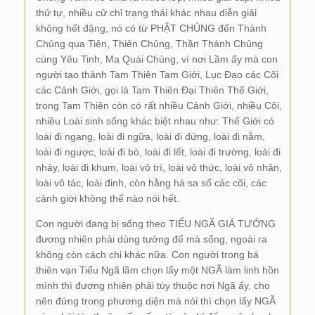
thứ tự, nhiều cử chỉ trạng thái khác nhau diễn giải
không hết đặng, nó có từ PHẬT CHỦNG đến Thánh
Chủng qua Tiên, Thiên Chủng, Thần Thánh Chủng
cùng Yêu Tinh, Ma Quái Chủng, vì nơi Lầm ấy mà con
người tạo thành Tam Thiên Tam Giới, Lục Đạo các Cõi
các Cảnh Giới, gọi là Tam Thiên Đại Thiên Thế Giới,
trong Tam Thiên còn có rất nhiều Cảnh Giới, nhiều Cõi,
nhiều Loài sinh sống khác biệt nhau như: Thế Giới có
loài đi ngang, loài đi ngữa, loài đi đứng, loài đi nằm,
loài đi ngược, loài đi bò, loài đi lết, loài đi trường, loài đi
nhảy, loài đi khum, loài vô trí, loài vô thức, loài vô nhân,
loài vô tác, loài đinh, còn hằng hà sa số các cõi, các
cảnh giới không thể nào nói hết.
Con người đang bị sống theo TIỂU NGÃ GIẢ TƯỞNG
đương nhiên phải dùng tưởng để mà sống, ngoài ra
không còn cách chi khác nữa. Con người trong bá
thiên vạn Tiểu Ngã lầm chọn lấy một NGÃ làm linh hồn
mình thì đương nhiên phải tùy thuộc nơi Ngã ấy, cho
nên đứng trong phương diện mà nói thì chọn lấy NGÃ