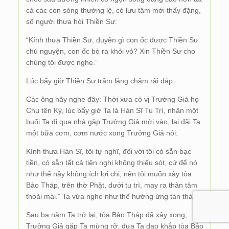
cả các con sóng thường lệ, có lưu tâm mới thấy đặng,
số người thưa hỏi Thiền Sư:
“Kính thưa Thiền Sư, duyên gì con ốc được Thiền Sư
chú nguyện, con ốc bò ra khỏi vỏ? Xin Thiền Sư cho
chúng tôi được nghe.”
Lúc bấy giờ Thiền Sư trầm lặng chậm rãi đáp:
Các ông hãy nghe đây: Thời xưa có vị Trưởng Giả họ
Chu tên Kỳ, lúc bấy giờ Ta là Hàn Sĩ Tu Trì, nhân một
buổi Ta đi qua nhà gặp Trưởng Giả mời vào, lại đãi Ta
một bữa cơm, cơm nước xong Trưởng Giả nói:
Kính thưa Hàn Sĩ, tôi tự nghĩ, đối với tôi có sẵn bạc
tiền, có sẵn tất cả tiện nghi không thiếu sót, cứ để nó
như thế nầy không ích lợi chi, nên tôi muốn xây tòa
Bảo Tháp, trên thờ Phật, dưới tu trì, may ra thân tâm
thoải mái.” Ta vừa nghe như thế hưởng ứng tán thành.
Sau ba năm Ta trở lại, tỏa Bảo Tháp đã xây xong,
Trưởng Giả gặp Ta mừng rỡ, đưa Ta dạo khắp tòa Bảo