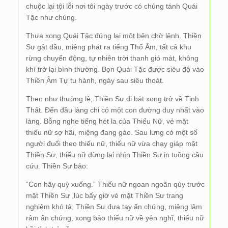
chuộc lại tội lỗi nơi tôi ngày trước có chủng tánh Quái
Tặc như chúng.
Thưa xong Quái Tặc đứng lại một bên chờ lệnh. Thiền
Sư gật đầu, miệng phát ra tiếng Thổ Âm, tất cả khu
rừng chuyển động, tự nhiên trời thanh gió mát, không
khí trở lại bình thường. Bọn Quái Tặc được siêu độ vào
Thiền Âm Tự tu hành, ngày sau siêu thoát.
Theo như thường lệ, Thiền Sư đi bát xong trở về Tịnh
Thất. Đến đầu làng chỉ có một con đường duy nhất vào
làng. Bỗng nghe tiếng hét la của Thiếu Nữ, vẻ mặt
thiếu nữ sợ hãi, miệng đang gào. Sau lưng có một số
người đuổi theo thiếu nữ, thiếu nữ vừa chạy giáp mặt
Thiền Sư, thiếu nữ dừng lại nhìn Thiền Sư in tuồng cầu
cứu. Thiền Sư bảo:
“Con hãy quỳ xuống.” Thiếu nữ ngoan ngoãn qùy trước
mặt Thiền Sư ,lúc bấy giờ vẻ mặt Thiền Sư trang
nghiêm khó tả, Thiền Sư đưa tay ấn chứng, miệng lâm
râm ấn chứng, xong bảo thiếu nữ về yên nghĩ, thiếu nữ