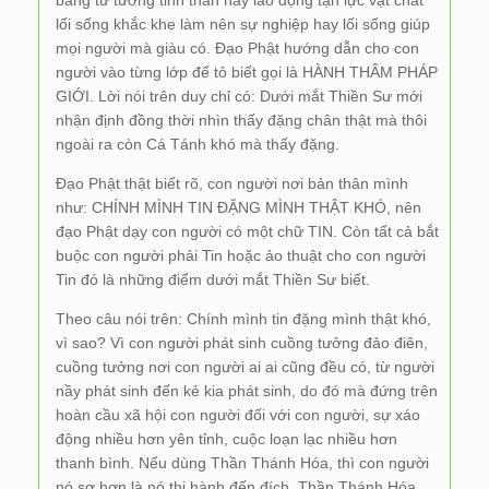
bằng tư tưởng tinh thần hay lao động tận lực vật chất
lối sống khắc khe làm nên sự nghiệp hay lối sống giúp
mọi người mà giàu có. Đạo Phật hướng dẫn cho con
người vào từng lớp để tỏ biết gọi là HÀNH THÂM PHÁP
GIỚI. Lời nói trên duy chỉ có: Dưới mắt Thiền Sư mới
nhận định đồng thời nhìn thấy đặng chân thật mà thôi
ngoài ra còn Cá Tánh khó mà thấy đặng.
Đạo Phật thật biết rõ, con người nơi bản thân mình
như: CHÍNH MÌNH TIN ĐẶNG MÌNH THẬT KHÓ, nên
đạo Phật dạy con người có một chữ TIN. Còn tất cả bắt
buộc con người phải Tin hoặc ảo thuật cho con người
Tin đó là những điểm dưới mắt Thiền Sư biết.
Theo câu nói trên: Chính mình tin đặng mình thật khó,
vì sao? Vì con người phát sinh cuồng tưởng đảo điên,
cuồng tưởng nơi con người ai ai cũng đều có, từ người
nầy phát sinh đến kẻ kia phát sinh, do đó mà đứng trên
hoàn cầu xã hội con người đối với con người, sự xáo
động nhiều hơn yên tỉnh, cuộc loạn lạc nhiều hơn
thanh bình. Nếu dùng Thần Thánh Hóa, thì con người
nó sợ hơn là nó thi hành đến đích. Thần Thánh Hóa