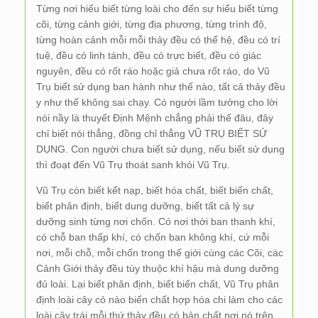
Từng nơi hiểu biết từng loài cho đến sự hiểu biết từng
cõi, từng cảnh giới, từng địa phương, từng trình độ,
từng hoàn cảnh mỗi mỗi thảy đều có thế hệ, đều có trí
tuệ, đều có linh tánh, đều có trực biết, đều có giác
nguyên, đều có rốt ráo hoặc giả chưa rốt ráo, do Vũ
Trụ biết sử dụng ban hành như thế nào, tất cả thảy đều
y như thế không sai chạy. Có người lầm tưởng cho lời
nói nầy là thuyết Định Mệnh chẳng phải thế đâu, đây
chỉ biết nói thẳng, đồng chỉ thẳng VŨ TRỤ BIẾT SỬ
DỤNG. Con người chưa biết sử dụng, nếu biết sử dụng
thì đoạt đến Vũ Trụ thoát sanh khỏi Vũ Trụ.
Vũ Trụ còn biết kết nạp, biết hóa chất, biết biến chất,
biết phân định, biết dung dưỡng, biết tất cả lý sự
dưỡng sinh từng nơi chốn. Có nơi thời ban thanh khí,
có chỗ ban thấp khí, có chốn ban không khí, cứ mỗi
nơi, mỗi chỗ, mỗi chốn trong thế giới cùng các Cõi, các
Cảnh Giới thảy đều tùy thuộc khí hậu mà dung dưỡng
đủ loài. Lại biết phân định, biết biến chất, Vũ Trụ phân
định loài cây cỏ nào biến chất hợp hóa chi làm cho các
loài cây trái mỗi thứ thảy đều có bản chất nơi nó trên