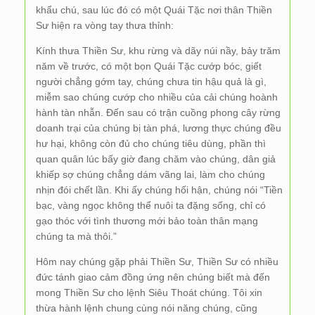
khẩu chú, sau lúc đó có một Quái Tặc nơi thân Thiền
Sư hiện ra vòng tay thưa thỉnh:
Kính thưa Thiền Sư, khu rừng và dãy núi nầy, bảy trăm
năm về trước, có một bọn Quái Tặc cướp bóc, giết
người chẳng gớm tay, chúng chưa tin hậu quả là gì,
miễm sao chúng cướp cho nhiều của cải chúng hoành
hành tàn nhẫn. Đến sau có trận cuồng phong cây rừng
doanh trại của chúng bị tàn phá, lương thực chúng đều
hư hại, không còn đủ cho chúng tiêu dùng, phần thì
quan quân lúc bấy giờ đang chăm vào chúng, dân giả
khiếp sợ chúng chẳng dám vãng lai, làm cho chúng
nhịn đói chết lần. Khi ấy chúng hối hận, chúng nói “Tiền
bạc, vàng ngọc không thể nuôi ta đặng sống, chỉ có
gạo thóc với tình thương mới bảo toàn thân mạng
chúng ta mà thôi.”
Hôm nay chúng gặp phải Thiền Sư, Thiền Sư có nhiều
đức tánh giao cảm đồng ứng nên chúng biết mà đến
mong Thiền Sư cho lệnh Siêu Thoát chúng. Tôi xin
thừa hành lệnh chung cùng nói năng chúng, cũng