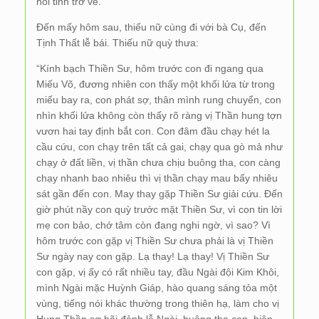
hồi tỉnh trở về.
Đến mấy hôm sau, thiếu nữ cùng đi với bà Cụ, đến
Tịnh Thất lễ bái. Thiếu nữ quỳ thưa:
“Kính bạch Thiền Sư, hôm trước con đi ngang qua
Miếu Võ, đương nhiên con thấy một khối lửa từ trong
miếu bay ra, con phát sợ, thân mình rung chuyển, con
nhìn khối lửa không còn thấy rõ ràng vị Thần hung tợn
vươn hai tay định bắt con. Con đâm đầu chạy hét la
cầu cứu, con chạy trên tất cả gai, chạy qua gò mả như
chạy ở đất liền, vị thần chưa chịu buông tha, con càng
chạy nhanh bao nhiêu thì vị thần chạy mau bấy nhiêu
sát gần đến con. May thay gặp Thiền Sư giải cứu. Đến
giờ phút nầy con quỳ trước mặt Thiền Sư, vì con tin lời
mẹ con bảo, chớ tâm còn đang nghi ngờ, vì sao? Vì
hôm trước con gặp vị Thiền Sư chưa phải là vị Thiền
Sư ngày nay con gặp. Lạ thay! Lạ thay! Vị Thiền Sư
con gặp, vị ấy có rất nhiều tay, đầu Ngài đội Kim Khôi,
mình Ngài mặc Huỳnh Giáp, hào quang sáng tỏa một
vùng, tiếng nói khác thường trong thiên hạ, làm cho vị