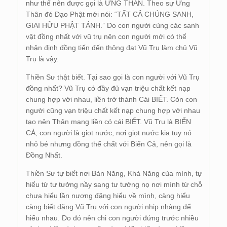
như thế nên được gọi là ỨNG THÂN. Theo sự Ứng
Thân đó Đạo Phật mới nói: “TẤT CẢ CHÚNG SANH,
GIAI HỮU PHẬT TÁNH.” Do con người cùng các sanh
vật đồng nhất với vũ trụ nên con người mới có thể
nhận định đồng tiến đến thông đạt Vũ Trụ làm chủ Vũ
Trụ là vậy.
Thiền Sư thật biết. Tại sao gọi là con người với Vũ Trụ
đồng nhất? Vũ Trụ có đầy đủ vạn triệu chất kết nạp
chung hợp với nhau, liền trở thành Cái BIẾT. Còn con
người cũng vạn triệu chất kết nạp chung hợp với nhau
tạo nên Thân mạng liền có cái BIẾT. Vũ Trụ là BIỂN
CẢ, con người là giọt nước, nơi giọt nước kia tuy nó
nhỏ bé nhưng đồng thể chất với Biển Cả, nên gọi là
Đồng Nhất.
Thiền Sư tự biết nơi Bản Năng, Khả Năng của mình, tự
hiểu từ tư tưởng nầy sang tư tưởng nọ nơi mình từ chỗ
chưa hiểu lần nương đặng hiểu về mình, càng hiểu
càng biết đặng Vũ Trụ với con người nhịp nhàng để
hiểu nhau. Do đó nên chi con người đứng trước nhiều