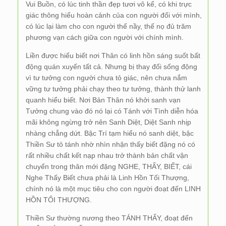
Vui Buồn, có lúc tinh thần đẹp tươi vô kể, có khi trực
giác thông hiểu hoàn cảnh của con người đối với mình,
có lúc lại làm cho con người thế nầy, thế nọ đủ trăm
phương vạn cách giữa con người với chính mình.
Liền được hiểu biết nơi Thân có linh hồn sáng suốt bất
động quán xuyến tất cả. Nhưng bị thay đổi sống động
vì tư tưởng con người chưa tỏ giác, nên chưa nắm
vững tư tưởng phải chạy theo tư tưởng, thành thử lanh
quanh hiểu biết. Nơi Bản Thân nó khởi sanh vạn
Tưởng chung vào đó nó lại có Tánh với Tình diễn hóa
mãi không ngừng trở nên Sanh Diệt, Diệt Sanh nhịp
nhàng chẳng dứt. Bậc Trí tạm hiểu nó sanh diệt, bậc
Thiền Sư tỏ tánh nhờ nhìn nhận thấy biết đặng nó có
rất nhiều chất kết nạp nhau trở thành bản chất vận
chuyển trong thân mới đặng NGHE, THẤY, BIẾT, cái
Nghe Thấy Biết chưa phải là Linh Hồn Tối Thượng,
chính nó là một mục tiêu cho con người đoạt đến LINH
HỒN TỐI THƯỢNG.
Thiền Sư thường nương theo TÁNH THẤY, đoạt đến