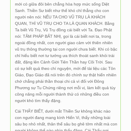
mới có giữa đôi bên chẳng hòa hợp mức sống Diệt
Sanh. Thiền Sư biết như thế khó chỉ thẳng cho con
người nên nói: NẾU TA CHO VŨ TRỤ LÀ KHÁCH
QUAN, THÌ VŨ TRỤ CHO TA LÀ QUAN KHÁCH. Bằng
Ta biết Vũ Trụ, Vũ Trụ đồng cái biết với Ta. Đạo Phật
nói: TÂM PHÁP BẤT NHỊ, gọi là cái biết nơi ta, trong
ngoài đồng nhất, con người giao cảm với thiên nhiên
vũ trụ thông thường tại con người chưa biết. Khi có bậc
chỉ hiểu biết nơi tư tưởng ưa thích thoát sanh khỏi trái
đất, đặng lên Cảnh Giới Tiên Thần hay Cõi Trời. Sau
có sự kết quả theo chí nguyện, mới để tài liệu các Tôn
Giáo, Đạo Giáo đã nói trên đó chính sự thật hiển nhiên
chớ chẳng phải thần thoại chi cả vì đối với Đông
Phương sự Tu Chứng riêng nơi mỗi vị, làm kết quả tùy
công năng mỗi người thành thử có những điều con
người khó tìm thấy đặng.
Cái THẤY BIẾT, dưới mắt Thiền Sư không khác nào
con người đang mang kính Hiển Vi, thấy những loài
sâu bọ nhỏ nhất, thân thể sâu bọ ghê tởm nhất mà con
người không thể nào nhìn thấy đặng, Cái Thấy nơi