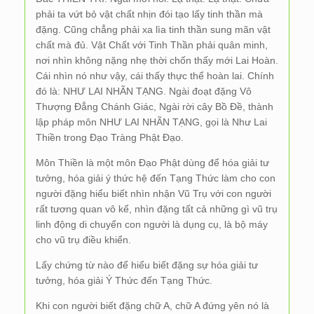
phải ta vứt bỏ vật chất nhịn đói tạo lấy tinh thần mà
đặng. Cũng chẳng phải xa lìa tinh thần sung mãn vật
chất mà đủ. Vật Chất với Tinh Thần phải quân minh,
nơi nhìn không nặng nhẹ thời chốn thấy mới Lai Hoàn.
Cái nhìn nó như vậy, cái thấy thực thể hoàn lai. Chính
đó là: NHƯ LAI NHÃN TẠNG. Ngài đoạt đặng Vô
Thượng Đẳng Chánh Giác, Ngài rời cây Bồ Đề, thành
lập pháp môn NHƯ LAI NHÃN TẠNG, gọi là Như Lai
Thiền trong Đạo Tràng Phật Đạo.
Môn Thiền là một môn Đạo Phật dùng để hóa giải tư
tưởng, hóa giải ý thức hệ đến Tạng Thức làm cho con
người đặng hiểu biết nhìn nhận Vũ Trụ với con người
rất tương quan vô kể, nhìn đặng tất cả những gì vũ trụ
linh động di chuyển con người là dụng cụ, là bộ máy
cho vũ trụ điều khiển.
Lấy chứng từ nào để hiểu biết đặng sự hóa giải tư
tưởng, hóa giải Ý Thức đến Tạng Thức.
Khi con người biết đặng chữ A, chữ A đứng yên nó là