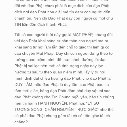
đối với đạo Phật chưa phải là mục đích của đạo Phật
đích nơi đạo Phật hóa giải mê tín đem con người đến
chánh tín. Nên chi Đạo Phật dạy con người có một chữ
TIN liền đến đích thành Phật.
Tất cả con người thời nầy gọi là MẠT PHÁP, nhưng đối
với đạo Phật khai sáng tự bản thân con người mà ra,
khai sáng từ nơi lầm lẫn đến chỗ tỏ giác thì làm gì có
câu chuyện Mạt Pháp. Duy chỉ con người đứng theo tư
tưởng quan niệm mình để thực hành đường lối đạo
Phật bị sai lạc nên mới có tình trạng ngày nay lạc
hướng tu sai, tu theo quan niệm mình, lấy lý trí nơi
mình định đạt chiều hướng đạo Phật, cho đạo Phật là
DUY TÂM, nếu đạo Phật là duy tâm sao Phật bảo lìa
tâm mới giác, bằng đạo Phật đảm phá duy vật tại sao
đạo Phật không cho Tín Chúng ngồi yên, bảo tín chúng
nên thi hành HẠNH NGUYỆN, Phật nói: “LÝ SỰ
TƯƠNG SONG, CHÂN NGUYÊN TRỰC GIÁC” như thế
có phải đạo Phật chung gồm tất cả cốt tận giác tất cả
chăng?