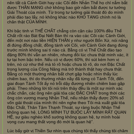
nên tất cả Cảnh Giới hay các Cõi đến Nhân Thế họ chỉ nắm bắt
được THÂN MẠNG chớ không bao giờ nắm bắt được tư tưởng
Giải Thoát của mình. Từ trong tư tưởng giải thoát đó do mình
phải đào tạo lấy, nó không khác nào KHO TẠNG chính nó là
chân thật CỦA MÌNH.
Khi bậc tinh vi THỂ CHẤT chẳng còn cặn cáu 100% đều Thể
Chất rốt ráo Bát Đại Niết Bàn thì ra vào các Cõi các Cảnh Giới,
đến một nơi nào liền HIỆN THÂN y như người Bổn Xứ, nói năng
đi đứng đồng chất, đồng tánh với Cõi, với Cảnh Giới đang đứng
trước mình không sai tí nào cả. Bằng có vị Thể Chất đào tạo
đặng 80% thì vẫn an nhiên, nhưng đôi lúc chưa thật minh xác, ít
tự tại hơn bậc trên. Nếu có vị được 60%, thì sút kém hơn vị
trên, nó cứ như thế mà tỏ rõ hoặc chưa tỏ rõ, do nơi Đặc Chất
trọng lượng của Công Năng mà trở thành thật hay chưa thật.
Bằng có một thường nhân bất chợt gặp hoặc nhìn thấy lúc
chiêm bao, thì do thường nhân nầy đã từng có Tánh Tốt, đến
giai đoạn Tánh Tốt ấy nó trỗi dậy đương nhiên chiêm bao gặp
phải. Theo những lời tôi nói trên thảy đều là một sự minh xác
chắc chắn, các ông nên giải tỏa các ĐẶC CHẤT trong thời các
ông còn vương mang Nhân Thế, nếu nhận thấy được 20% số
vốn giải thoát của mình thì nên nghe theo Tôi mà xuất giải tỏa
Đặc Chất, Thân Tâm Thanh Thoát, sự ràng buộc Nhân Thế
không quan hệ, LÒNG MÌNH TỰ BUỘC LẤY MÌNH RẤT QUAN
HỆ, sự giàu nghèo khổ sướng không quan hệ, tự mình hoài
vọng cưu mang thất vọng đó mới là quan hệ”.
Lúc bấy giờ vị Thiền Sư nhìn qua chúng tôi thấy chúng tôi chăm