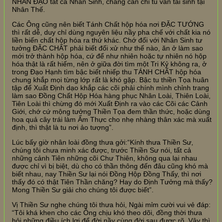
NHÂN ĐẠO tất cả Nhân Sinh, chẳng cần chi tu vẫn tái sinh tại
Nhân Thế.
Các Ông cũng nên biết Tánh Chất hộp hóa nơi ĐẶC TƯỚNG
thì rất dễ, duy chỉ dùng nguyên liệu nầy pha chế với chất kia nó
liền biến chất hộp hóa ra thứ khác. Chớ đối với Nhân Sinh tư
tưởng ĐẶC CHẤT phải biết đối xử như thế nào, ăn ở làm sao
mới trở thành hộp hóa, cứ để như nhiên hoặc tự nhiên nó hộp
hóa thật là rất hiếm, nên ở giữa đời tìm một Tri Kỷ không ra, ở
trong Đạo Hạnh tìm bậc biết nhiếp thu TÁNH CHẤT hộp hóa
chung khắp mọi từng lớp rất là khó gặp. Bậc tu thiền Tọa huân
tập để Xuất Định dạo khắp các cõi phải chính mình chỉnh trang
làm sao Đồng Chất Hộp Hóa hàng phục Nhân Loài, Thiên Loài,
Tiên Loài thì chừng đó mới Xuất Định ra vào các Cõi các Cảnh
Giới, chớ cứ mộng tưởng Thiền Tọa đem thần thức, hoặc dùng
hoa quả cây trái làm Ẩm Thực cho nhẹ nhàng thân xác mà xuất
định, thì thật là tu nơi ảo tượng”.
Lúc bấy giờ nhân loài đồng thưa gởi:“Kính thưa Thiền Sư,
chúng tôi chưa minh xác được, trước Thiền Sư nói, tất cả
những cảnh Tiên những cõi Chư Thiên, không qua lại nhau
được chỉ vì bị biệt, dù cho có thần thông đến đâu cũng khó mà
biết nhau, nay Thiền Sư lại nói Đồng Hộp Đồng Thấy, thì nơi
thấy đó có thật Tiên Thần chăng? Hay do Định Tưởng mà thấy?
Mong Thiền Sư giải cho chúng tôi được biết”.
Vị Thiền Sư nghe chúng tôi thưa hỏi, Ngài mỉm cười vui vẻ đáp:
“Tôi khá khen cho các Ông chịu khó theo dõi, đồng thời thưa
hỏi những điều ích lợi để đời nầy cùng đời sau được rõ. Vậy thì