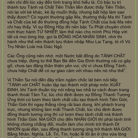
nên chi đôi lúc xảy đến tình trạng khó hiểu là: Có bậc tu trì
thành tựu Tánh và Chất Tiên Thần liền được thấy Tiên Thần,
nói lại với kẻ khác, kẻ ấy muốn thấy, nhưng bất hộp làm sao
thấy được? Có người thường gặp Ma, thường thấy Ma thì Tánh
và Chất của kẻ đó thường đồng hộp Tánh Chất của loài Ma nên
chi hay thấy. Vì sự Đồng Hộp đó nên bậc Tu Phật chuyên chính
mới thực hành TỨ NHIẾP, làm thế nào cho mình Phù Hộp với
tất cả mọi từng lớp, gọi là ĐỒNG HÓA NHÂN SINH, nhờ thi
hành như thế nên thành tựu thâm nhập Như Lai Tạng, tỏ rõ Vũ
Trụ Nhân Loài mà Giác Ngộ.
Các Ông cũng nên nhớ, một Nước bất đồng do TÁNH CHẤT
chưa hiệp, đứng tư thế Bạn Bè đến Gia Đình thường cải cọ gây
gổ, chưa tạo đặng thân thiện yên vui, chỉ vì chưa Đồng Tánh,
chưa hiệp Chất để có sự giao cảm với nhau nên nó như thế”.
Vị Thiền Sư nói đến đây trầm ngâm chốc lát bèn nói tiếp:
“TÁNH với CHẤT huân tập tạo thành một pháp môn XUẤT
ĐỊNH, khi Tánh thuần túy nói năng tao nhã tư cách đoan trang
thanh thoát Tâm Tư, lúc chủ định được sự Đồng Thanh Tương
Ứng thời cứ lượn theo tánh chất cấu tạo thành hình Tiên Giới,
Thần Giới thì ngay thẳng rộng rãi bao dung, khí phách trung
trực, nhưng không làm mất Thanh Chất, lúc chủ định được
đồng thanh tương ứng thì cứ lượn theo tánh chất mà thành
hình Thần Giới. MA GIỚI cho đến NHÂN GIỚI thì phải tánh tình
không chừng chẳng đổi, muốn làm cho mình trở thành DỊ
NHƠN quái đản, sau đồng thanh tương ứng trở thành MA GIỚI.
Bằng Nhân, Nghĩa, Lễ, Trí, Tín, hoặc lề lối ăn ở cho vừa lòng