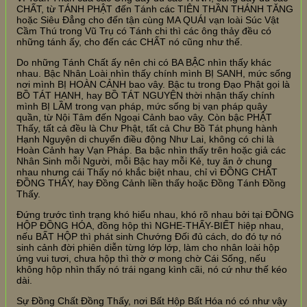
CHẤT, từ TÁNH PHẬT đến Tánh các TIÊN THẦN THÁNH TĂNG
hoặc Siêu Đẳng cho đến tận cùng MA QUÁI vạn loài Súc Vật
Cầm Thú trong Vũ Trụ có Tánh chi thì các ông thảy đều có
những tánh ấy, cho đến các CHẤT nó cũng như thế.
Do những Tánh Chất ấy nên chi có BA BẬC nhìn thấy khác
nhau. Bậc Nhân Loài nhìn thấy chính mình BỊ SANH, mức sống
nơi mình BỊ HOÀN CẢNH bao vây. Bậc tu trong Đạo Phật gọi là
BỒ TÁT HẠNH, hay BỒ TÁT NGUYỆN thời nhận thấy chính
mình BỊ LẦM trong vạn pháp, mức sống bị vạn pháp quây
quần, từ Nội Tâm đến Ngoại Cảnh bao vây. Còn bậc PHẬT
Thấy, tất cả đều là Chư Phật, tất cả Chư Bồ Tát phụng hành
Hạnh Nguyện di chuyển điều động Như Lai, không có chi là
Hoàn Cảnh hay Vạn Pháp. Ba bậc nhìn thấy trên hoặc giả các
Nhân Sinh mỗi Người, mỗi Bậc hay mỗi Kẻ, tuy ăn ở chung
nhau nhưng cái Thấy nó khắc biệt nhau, chỉ vì ĐỒNG CHẤT
ĐỒNG THẤY, hay Đồng Cảnh liền thấy hoặc Đồng Tánh Đồng
Thấy.
Đứng trước tình trạng khó hiểu nhau, khó rõ nhau bởi tại ĐỒNG
HỘP ĐỒNG HÓA, đồng hộp thì NGHE-THẤY-BIẾT hiệp nhau,
nếu BẤT HỘP thì phát sinh Chướng Đối đủ cách, do đó tự nó
sinh cảnh đời phiên diễn từng lớp lớp, làm cho nhân loài hộp
ứng vui tươi, chưa hộp thì thờ ơ mong chờ Cái Sống, nếu
không hộp nhìn thấy nó trái ngang kình cãi, nó cứ như thế kéo
dài.
Sự Đồng Chất Đồng Thấy, nơi Bất Hộp Bất Hóa nó có như vậy