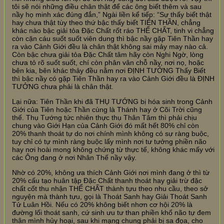
tôi sẽ nói những điều chân thật để các ông biết thêm và sau
nầy họ minh xác đúng đắn,” Ngài liền kể tiếp: “Sự thấy biết thật
hay chưa thật tùy theo thứ bậc thấy biết TIÊN THẦN, chẳng
khác nào bậc giải tỏa Đặc Chất rốt ráo THỂ CHẤT, tinh vi chẳng
còn cặn cáu suốt suốt viên dung thì bậc nầy gặp Tiên Thần hay
ra vào Cảnh Giới đều là chân thật không sai mảy may nào cả.
Còn bậc chưa giải tỏa Đặc Chất tâm hãy còn Nghi Ngờ, lòng
chưa tỏ rõ suốt suốt, chí còn phân vân chỗ nầy, nơi nọ, hoặc
bên kia, bên khác thảy đều nằm nơi ĐỊNH TƯỞNG Thấy Biết
thì bậc nầy có gặp Tiên Thần hay ra vào Cảnh Giới đều là ĐỊNH
TƯỞNG chưa phải là chân thật.
Lại nữa: Tiên Thần khi đã THỤ TƯỚNG bị hóa sinh trong Cảnh
Giới của Tiên hoặc Thần cùng là Thánh hay ở Cõi Trời cũng
thế. Thụ Tướng tức nhiên thực thụ Thân Tâm thì phải chịu
chung vào Giới Hạn của Cảnh Giới đó mất hết 80% chỉ còn
20% thanh thoát tự do nơi chính mình không có sự ràng buộc,
tuy chỉ có tự mình ràng buộc lấy mình nơi tư tưởng phiền não
hay nơi hoài mong không chứng từ thực tế, không khác mấy với
các Ông đang ở nơi Nhân Thế nầy vậy.
Nhờ có 20%, không ưa thích Cảnh Giới nơi mình đang ở thì từ
20% cấu tạo huân tập Đặc Chất thanh thoát hay giải trừ đặc
chất cốt thu nhận THỂ CHẤT thành tựu theo nhu cầu, theo sở
nguyện mà thành tựu, gọi là Thoát Sanh hay Giải Thoát Sanh
Tử Luân Hồi. Nếu có 20% không biết nhơn cơ hội 20% là
đường lối thoát sanh, cứ sinh ưu tư than phiền khổ não tự đem
thân mình hủy hoại, sau khi mạng chung phải bị sa đọa, cho