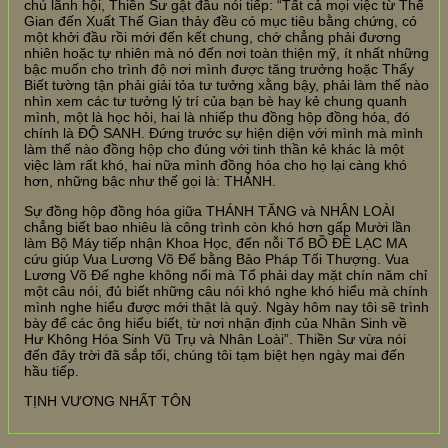
chú lãnh hội, Thiền Sư gật đầu nói tiếp: “Tất cả mọi việc từ Thế
Gian đến Xuất Thế Gian thảy đều có mục tiêu bằng chứng, có
một khởi đầu rồi mới đến kết chung, chớ chẳng phải đương
nhiên hoặc tự nhiên mà nó đến nơi toàn thiện mỹ, ít nhất những
bậc muốn cho trình độ nơi mình được tăng trưởng hoặc Thấy
Biết tường tận phải giải tỏa tư tưởng xằng bậy, phải làm thế nào
nhìn xem các tư tưởng lý trí của bạn bè hay kẻ chung quanh
mình, một là học hỏi, hai là nhiếp thu đồng hộp đồng hóa, đó
chính là ĐỘ SANH. Đứng trước sự hiện diện với mình mà mình
làm thế nào đồng hộp cho đúng với tinh thần kẻ khác là một
việc làm rất khó, hai nữa mình đồng hóa cho họ lại càng khó
hơn, những bậc như thế gọi là: THÁNH.
Sự đồng hộp đồng hóa giữa THÁNH TĂNG và NHÂN LOÀI
chẳng biết bao nhiêu là công trình còn khó hơn gấp Mười lần
làm Bộ Máy tiếp nhận Khoa Học, đến nỗi Tổ BỒ ĐỀ LẠC MA
cứu giúp Vua Lương Võ Đế bằng Bảo Pháp Tối Thượng. Vua
Lương Võ Đế nghe không nổi mà Tổ phải day mặt chín năm chỉ
một câu nói, đủ biết những câu nói khó nghe khó hiểu mà chính
mình nghe hiểu được mới thật là quý. Ngày hôm nay tôi sẽ trình
bày để các ông hiểu biết, từ nơi nhận định của Nhân Sinh về
Hư Không Hóa Sinh Vũ Trụ và Nhân Loài”. Thiền Sư vừa nói
đến đây trời đã sắp tối, chúng tôi tạm biệt hẹn ngày mai đến
hầu tiếp.
TỊNH VƯƠNG NHẤT TÔN