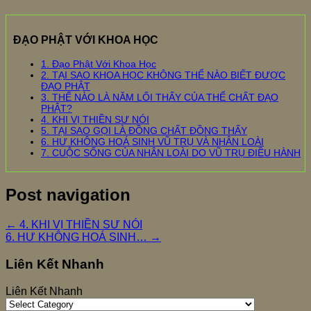
ĐẠO PHẬT VỚI KHOA HỌC
1. Đạo Phật Với Khoa Học
2. TẠI SAO KHOA HỌC KHÔNG THỂ NÀO BIẾT ĐƯỢC
ĐẠO PHẬT
3. THẾ NÀO LÀ NĂM LỐI THẤY CỦA THỂ CHẤT ĐẠO
PHẬT?
4. KHI VỊ THIỀN SƯ NÓI
5. TẠI SAO GỌI LÀ ĐỒNG CHẤT ĐỒNG THẤY
6. HƯ KHÔNG HOÁ SINH VŨ TRỤ VÀ NHÂN LOÀI
7. CUỘC SỐNG CỦA NHÂN LOÀI DO VŨ TRỤ ĐIỀU HÀNH
Post navigation
←
4. KHI VỊ THIỀN SƯ NÓI
6. HƯ KHÔNG HOÁ SINH…
→
Liên Kết Nhanh
Liên Kết Nhanh