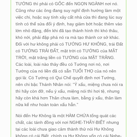
TƯỚNG thì phải có GỐC đến NGỌN NGÀNH nơi nó.
Cũng như các ông đang suy nghĩ định hướng làm một
việc chi, hoặc suy tính xây cất nhà cửa thì đang lúc suy
tính có thể sửa đổi ý định, hay giảm bớt hoặc thêm vào
lớn nhỏ đặng, đến khi đã tạo thành hình thì khó thâu,
khó nới, phải đập phá nó ra mà tạo thành cơ sở khác.
Đối với hư không phải có TƯỚNG HƯ KHÔNG, trái Đất
có TƯỚNG TRÁI ĐẤT, mặt trời có TƯỚNG của MẶT
TRỜI, mặt trăng liền có TƯỚNG của MẶT TRĂNG.
Các loài, loài nào thảy đều có Tướng nơi nó, nơi
Tướng của nó liền đã có sẵn TUỔI THỌ của nó nên
gọi là: Có Tướng có Qui Chế quyết định nơi Tướng,
nên chi bậc Thánh Nhân nói: “Ý xấu, miệng chưa nói ra
thì hãy còn đỡ, nếu ý xấu, miệng nói thì hơi tệ, nhưng
hãy còn khá hơn Thân chưa làm, bằng ý xấu, thân làm
nữa kể như hoàn toàn xấu hẳn.”
Nói đến Hư Không là một HÀM CHỨA tổng quát các
chất, các tánh đồng với nơi NGHE-THẤY-BIẾT nhưng
tại các loài chưa giao cảm thành thử nói Hư Không
không có cái Biết, chính ra Hư Không vốn có cái Nghe-