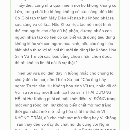
Thấy-Biết, cũng như quan niệm nơi hư không không có
Lửa, trong chất hư không không có sức sáng, đến khi
Cơ Giới tạo thành Máy Điện kết nạp hư không phát ra
sức sáng và có lửa. Nếu Khoa Học tạo nên một hình
thể con người cho đầy đủ bộ phận, đương nhiên con
người nhân tạo đó liền có cái biết và đi đứng tiêu dùng
không khác với con người hóa sinh, nếu các ông hiểu
biết nhận thức lời tôi nói thì mới tin rằng Hư Không Hóa
Sinh Vũ Trụ với các loài, bằng chưa nhận chơn được
thì rất khó tin lời tôi nói là sự thật.”
Thiền Sư vừa nói đến đây in tuồng nhắc cho chúng tôi
chú ý đến lời nói, nên Thiền Sư nói: “Các ông hãy
nghe: Trước tiên Hư Không hóa sinh Vũ trụ, hoặc đã có
Vũ Trụ rồi nay mới thành lập hóa sinh THÁI DƯƠNG
HỆ thì Hư Không phải có một khởi điểm VI ĐỘNG trong
một vùng rộng lớn, hư không biến chất mờ mờ trắng,
thời gian chất mờ mờ trắng hóa chất trở thành VI
KHÔNG TRẦN, dù cho chất mờ mờ trắng hay Vi Không
Trần thảy đều có đầy đủ chất nơi đó cùng với Nghe