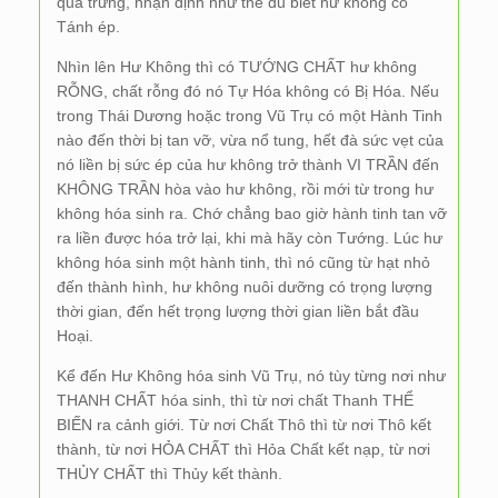
quả trứng, nhận định như thế đủ biết hư không có
Tánh ép.
Nhìn lên Hư Không thì có TƯỚNG CHẤT hư không
RỖNG, chất rỗng đó nó Tự Hóa không có Bị Hóa. Nếu
trong Thái Dương hoặc trong Vũ Trụ có một Hành Tinh
nào đến thời bị tan vỡ, vừa nổ tung, hết đà sức vẹt của
nó liền bị sức ép của hư không trở thành VI TRẦN đến
KHÔNG TRẦN hòa vào hư không, rồi mới từ trong hư
không hóa sinh ra. Chớ chẳng bao giờ hành tinh tan vỡ
ra liền được hóa trở lại, khi mà hãy còn Tướng. Lúc hư
không hóa sinh một hành tinh, thì nó cũng từ hạt nhỏ
đến thành hình, hư không nuôi dưỡng có trọng lượng
thời gian, đến hết trọng lượng thời gian liền bắt đầu
Hoại.
Kể đến Hư Không hóa sinh Vũ Trụ, nó tùy từng nơi như
THANH CHẤT hóa sinh, thì từ nơi chất Thanh THỂ
BIẾN ra cảnh giới. Từ nơi Chất Thô thì từ nơi Thô kết
thành, từ nơi HỎA CHẤT thì Hỏa Chất kết nạp, từ nơi
THỦY CHẤT thì Thủy kết thành.