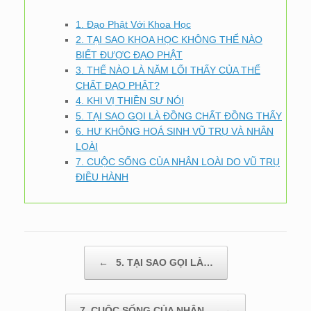
1. Đạo Phật Với Khoa Học
2. TẠI SAO KHOA HỌC KHÔNG THỂ NÀO
BIẾT ĐƯỢC ĐẠO PHẬT
3. THẾ NÀO LÀ NĂM LỐI THẤY CỦA THỂ
CHẤT ĐẠO PHẬT?
4. KHI VỊ THIỀN SƯ NÓI
5. TẠI SAO GỌI LÀ ĐỒNG CHẤT ĐỒNG THẤY
6. HƯ KHÔNG HOÁ SINH VŨ TRỤ VÀ NHÂN
LOÀI
7. CUỘC SỐNG CỦA NHÂN LOÀI DO VŨ TRỤ
ĐIỀU HÀNH
Post navigation
←
5. TẠI SAO GỌI LÀ…
7. CUỘC SỐNG CỦA NHÂN…
→