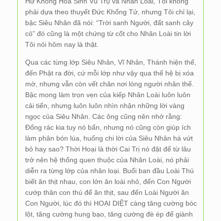
Hư Không Hóa Sinh Vũ Trụ và Nhân Loài, Tôi không
phải dựa theo thuyết Đức Khổng Tử, nhưng Tôi chỉ lại,
bậc Siêu Nhân đã nói: “Trời sanh Người, đất sanh cây
cỏ” đó cũng là một chứng từ cốt cho Nhân Loài tin lời
Tôi nói hôm nay là thật.
Qua các từng lớp Siêu Nhân, Vĩ Nhân, Thánh hiện thế,
đến Phật ra đời, cứ mỗi lớp như vậy qua thế hệ bị xóa
mờ, nhưng vẫn còn vết chân nơi lòng người nhân thế.
Bậc mong làm trọn vẹn của kiếp Nhân Loài luôn luôn
cải tiến, nhưng luôn luôn nhìn nhận những lời vàng
ngọc của Siêu Nhân. Các ông cũng nên nhớ rằng:
Đống rác kia tuy nó bẩn, nhưng nó cũng còn giúp ích
làm phân bón lúa, huống chi lời của Siêu Nhân há vứt
bỏ hay sao? Thời Hoại là thời Cai Trị nó đặt để từ lâu
trở nên hệ thống quen thuộc của Nhân Loài, nó phải
diễn ra từng lớp của nhân loại. Buổi ban đầu Loài Thú
biết ăn thịt nhau, con lớn ăn loài nhỏ, đến Con Người
cướp thân con thú để ăn thịt, sau đến Loài Người ăn
Con Người, lúc đó thì HOẠI DIỆT càng tăng cường bóc
lột, tăng cường hung bạo, tăng cường đè ép để giành