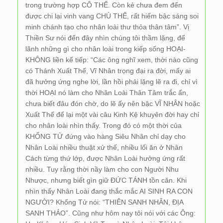
trong trường hợp CÔ THẾ. Còn kẻ chưa đem đến
được chi lại vinh vang CHỦ THẾ, rất hiếm bậc sáng soi
minh chánh tạo cho nhân loài thư thỏa thân tâm”. Vị
Thiền Sư nói đến đây nhìn chúng tôi thầm lặng, để
lãnh những gì cho nhân loài trong kiếp sống HOẠI-
KHÔNG liền kể tiếp: “Các ông nghĩ xem, thời nào cũng
có Thánh Xuất Thế, Vĩ Nhân trọng đại ra đời, mấy ai
đã hưởng ứng nghe lời, lần hồi phải lặng lẽ ra đi, chỉ vì
thời HOẠI nó làm cho Nhân Loài Thân Tâm trắc ẩn,
chưa biết đâu đón chờ, do lẽ ấy nên bậc VĨ NHÂN hoặc
Xuất Thế để lại một vài câu Kinh Kệ khuyên đời hay chỉ
cho nhân loài nhìn thấy. Trong đó có một thời của
KHỔNG TỬ đứng vào hàng Siêu Nhân chỉ dạy cho
Nhân Loài nhiều thuật xử thế, nhiều lối ăn ở Nhân
Cách từng thứ lớp, được Nhân Loài hưởng ứng rất
nhiều. Tuy rằng thời nầy làm cho con Người Nhu
Nhược, nhưng biết gìn giữ ĐỨC TÁNH tồn căn. Khi
nhìn thấy Nhân Loài đang thắc mắc AI SINH RA CON
NGƯỜI? Khổng Tử nói: “THIÊN SANH NHÂN, ĐỊA
SANH THẢO”. Cũng như hôm nay tôi nói với các Ông: