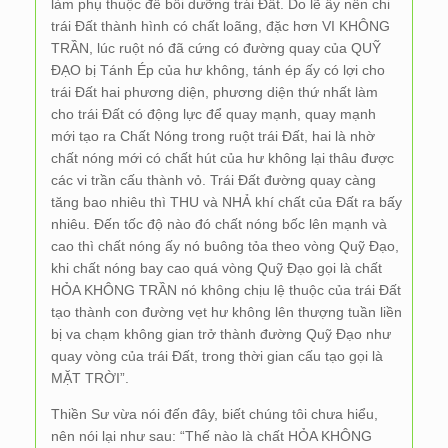
làm phụ thuộc để bồi dưỡng trái Đất. Do lẽ ấy nên chi
trái Đất thành hình có chất loãng, đặc hơn VI KHÔNG
TRẦN, lúc ruột nó đã cứng có đường quay của QUỸ
ĐẠO bị Tánh Ép của hư không, tánh ép ấy có lợi cho
trái Đất hai phương diện, phương diện thứ nhất làm
cho trái Đất có động lực để quay mạnh, quay mạnh
mới tạo ra Chất Nóng trong ruột trái Đất, hai là nhờ
chất nóng mới có chất hút của hư không lại thâu được
các vi trần cấu thành vỏ. Trái Đất đường quay càng
tăng bao nhiêu thì THU và NHẢ khí chất của Đất ra bấy
nhiêu. Đến tốc độ nào đó chất nóng bốc lên mạnh và
cao thì chất nóng ấy nó buông tỏa theo vòng Quỹ Đạo,
khi chất nóng bay cao quá vòng Quỹ Đạo gọi là chất
HỎA KHÔNG TRẦN nó không chịu lệ thuộc của trái Đất
tạo thành con đường vẹt hư không lên thượng tuần liền
bị va chạm không gian trở thành đường Quỹ Đạo như
quay vòng của trái Đất, trong thời gian cấu tạo gọi là
MẶT TRỜI”.
Thiền Sư vừa nói đến đây, biết chúng tôi chưa hiểu,
nên nói lại như sau: “Thế nào là chất HỎA KHÔNG