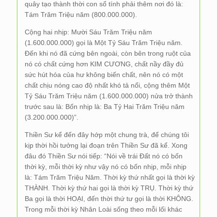
quây tạo thành thời con số tính phải thêm nơi đó là:
Tám Trăm Triệu năm (800.000.000).
Cộng hai nhịp: Mười Sáu Trăm Triệu năm
(1.600.000.000) gọi là Một Tỷ Sáu Trăm Triệu năm.
Đến khi nó đã cứng bên ngoài, còn bên trong ruột của
nó có chất cứng hơn KIM CƯƠNG, chất nầy đầy đủ
sức hút hóa của hư không biến chất, nên nó có một
chất chịu nóng cao độ nhất khó tả nổi, cộng thêm Một
Tỷ Sáu Trăm Triệu năm (1.600.000.000) nửa trở thành
trước sau là: Bốn nhịp là: Ba Tỷ Hai Trăm Triệu năm
(3.200.000.000)”.
Thiền Sư kể đến đây hớp một chung trà, để chúng tôi
kịp thời hồi tưởng lại đoạn trên Thiền Sư đã kể. Xong
đâu đó Thiền Sư nói tiếp: “Nói về trái Đất nó có bốn
thời kỳ, mỗi thời kỳ như vậy nó có bốn nhịp, mỗi nhịp
là: Tám Trăm Triệu Năm. Thời kỳ thứ nhất gọi là thời kỳ
THÀNH. Thời kỳ thứ hai gọi là thời kỳ TRỤ. Thời kỳ thứ
Ba gọi là thời HOẠI, đến thời thứ tư gọi là thời KHÔNG.
Trong mỗi thời kỳ Nhân Loài sống theo mỗi lối khác