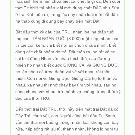
hóa sinh hiếm nên chưa biết cái chết là gì cả. Đến cuối
thời THÀNH thì nhân loài mới dùng chất ĐẶC như Sữa
ở trái Đất tuôn ra, trong lúc nầy nhân loài mới bắt đầu
hạ thấp cùng đi đứng bay chạy trên mặt Đất.
Bắt đầu thời kỳ đầu của TRỤ, nhân loài hạ thấp tuổi
thọ còn: TÁM NGÀN TUỔI (8.000) một kiếp, nhân loài
trí tuệ còn kém, chỉ biết nơi ăn chốn ở của mình, biết
dùng các chất phẩm do trái Đất tuôn ra, họ rất vô tư,
chỉ biết đồng Nhân với nhau thích thú, sau đương
nhiên họ nhận biết được GIỐNG CÁI và GIỐNG ĐỰC,
họ lập nhau có từng đoàn vui vẻ với nhau rất thân
thiện. Còn nói về Giống Đực, Giống Cái họ tự thân với
nhau, xa nhau thì nhớ chạy bay tìm với nhau, sau họ
sống chung với nhau, trở thành vợ chồng, trong thời kỳ
đầu của thời TRỤ.
Đến thời trái Đất TRỤ, thời nầy trên mặt trái Đất đã có
Cây Trái cảnh vật, con Người cũng bắt đầu Tự Sanh,
vẫn thụ thai nơi buồng trứng, nhân loài không còn bay
nữa, nếp sống rất ưu tú, thanh nhàn, không lo nghĩ tư