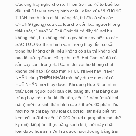
Các ông hãy nghe cho rõ, Thiền Sư nói: Kể từ buổi ban
đầu trái Đất vừa tượng hình chất Loãng của VI KHÔNG
TRẦN thành hình chất Loãng đó, thì đã có sẵn các
CHỦNG (giống) của các loài cho đến loài người không
thiếu sót, vì sao? Vì Thể Chất đã có đầy đủ nơi hư
không chất, hư không chất ngày hôm nay hiện ra các
SẮC TƯỚNG thiên hình vạn tướng thảy đều có sẵn
trong hư không chất, nếu không có sẵn thì không khi
nào lộ tướng được, cũng như một Hạt Cam nó đã có
sẵn cây cam trong Hạt Cam, đối với hư không chất
không thể nào lấy cặp mắt NHỤC NHÃN hay PHÁP
NHÃN cùng THIÊN NHÃN mà thấy được duy chỉ có
HUỆ NHÃN mới thấy được. Khi dùng Huệ Nhãn nhìn
thấy Loài Người buổi ban đầu đang thụ thai bằng quả
trứng bay trên mặt đất lăn tăn, đến 12 năm (mười hai
năm) mới nở sinh thân hình cao 2 thước 60 phân, lúc
mới nở ra chỉ bay như loài cá bơi lội, sự hiểu biết rất
kém cỏi, tuổi thọ đến 10.000 (mười ngàn) năm một thế
kỷ (một kiếp) ẩm thực bằng sanh khí, thời nầy nhân
loài được hóa sinh Vũ Trụ được nuôi dưỡng bằng trái