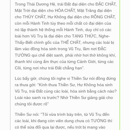
Trong Thái Dương Hệ, trái Đất đại diện cho ĐẶC CHẤT,
Mặt Trời đại diện cho HỎA CHẤT, Mặt Trăng đại diện
cho THỦY CHẤT, Hư Không đại diện cho RỖNG CHẤT,
còn mỗi Hành Tinh tùy theo mỗi chất có đại diện của
nó lập thành hệ thống mỗi Hành Tinh, duy chỉ có các
loài hơn Vũ Trụ là đại diện cho TẠNG THỨC, Nghe-
Thấy-Biết chính gốc của THỂ CHẤT, nhưng các loài bị
lâm vào đồng hóa sinh trong Vũ Trụ, lầm nơi ĐẶC
TƯỚNG qui chế diệt sanh, phải nhờ hơi thở không khí,
thanh khí cùng ẩm thực của từng Cảnh Giới, từng các
Cõi, từng nơi như trái Đất chẳng hạn”.
Lúc bấy giờ, chúng tôi nghe vị Thiền Sư nói đồng đứng
ra thưa gởi: “Kính thưa Thiền Sư, Hư Không hóa sinh
Vũ Trụ, trái Đất cùng các loài, hóa sinh bằng cách nào?
Loài nào sanh ra trước? Nhờ Thiền Sư giảng giải cho
chúng tôi được rõ”
Thiền Sư nói: “Tôi vừa trình bày trên, từ Vũ Trụ đến
các loài, khi đang còn viên dung chưa có TƯỚNG thì
có thể sửa đổi qua lại được, nếu trót bị mang vào