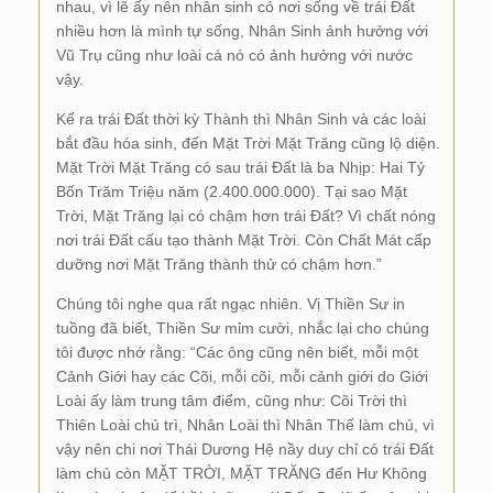
nhau, vì lẽ ấy nên nhân sinh có nơi sống về trái Đất
nhiều hơn là mình tự sống, Nhân Sinh ảnh hưởng với
Vũ Trụ cũng như loài cá nó có ảnh hưởng với nước
vậy.
Kể ra trái Đất thời kỳ Thành thì Nhân Sinh và các loài
bắt đầu hóa sinh, đến Mặt Trời Mặt Trăng cũng lộ diện.
Mặt Trời Mặt Trăng có sau trái Đất là ba Nhịp: Hai Tỷ
Bốn Trăm Triệu năm (2.400.000.000). Tại sao Mặt
Trời, Mặt Trăng lại có chậm hơn trái Đất? Vì chất nóng
nơi trái Đất cấu tạo thành Mặt Trời. Còn Chất Mát cấp
dưỡng nơi Mặt Trăng thành thử có chậm hơn.”
Chúng tôi nghe qua rất ngạc nhiên. Vị Thiền Sư in
tuồng đã biết, Thiền Sư mỉm cười, nhắc lại cho chúng
tôi được nhớ rằng: “Các ông cũng nên biết, mỗi một
Cảnh Giới hay các Cõi, mỗi cõi, mỗi cảnh giới do Giới
Loài ấy làm trung tâm điểm, cũng như: Cõi Trời thì
Thiên Loài chủ trì, Nhân Loài thì Nhân Thế làm chủ, vì
vậy nên chi nơi Thái Dương Hệ nầy duy chỉ có trái Đất
làm chủ còn MẶT TRỜI, MẶT TRĂNG đến Hư Không