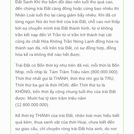
Đất Sanh Khí thọ bẩm dồi dào nên tuổi thọ quá cao,
đến chừng trái Đất càng đông hoặc cứng bao nhiêu thì
Nhân Loài tuổi thọ lại càng giảm bấy nhiêu. Khi đã có
từng ngọn Núi do hơi thở của trái Đất, chỗ cao nơi thấp
bởi sự chuyển mình trái Đất thành hình, từ vi không
trần kết nạp đến Vi Trần từ vi trần trở thành hạt cát
cũng do chất Hỏa Không Trần Nóng Lạnh đồng hóa ra
thành sạn đá, nổi trên trái Đất, có sự đồng hợp, đồng
hóa kể ra không thể nào hết được.
Trái Đất có Bốn thời kỳ như trên đã nói, mỗi thời là Bốn
Nhịp, mỗi nhịp là: Tám Trăm Triệu năm (800.000.000).
Thời thứ nhất gọi là THÀNH, thời thứ nhì gọi là TRỤ,
Thời thứ ba gọi là thời HOẠI, đến Thời thứ tư là
KHÔNG, bốn thời ấy cộng chung tuổi thọ của trái Đất
được: Mười hai tỷ tám trăm triệu năm
(12.800.000.000).
Kể thời kỳ THÀNH của trái Đất, nhân loài mức hiểu biết
quá kém, thua sanh vật của thời Hoại, chưa biết đến
sự giao cấu, chỉ chuyên ròng trái Đất hóa sinh, do nơi