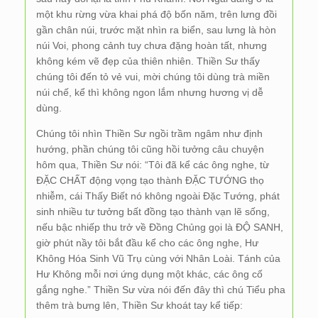
một khu rừng vừa khai phá độ bốn năm, trên lưng đồi
gần chân núi, trước mặt nhìn ra biển, sau lưng là hòn
núi Voi, phong cảnh tuy chưa đặng hoàn tất, nhưng
không kém vẽ đẹp của thiên nhiên. Thiền Sư thấy
chúng tôi đến tỏ vẻ vui, mời chúng tôi dùng trà miền
núi chế, kể thì không ngon lắm nhưng hương vị dễ
dùng.
Chúng tôi nhìn Thiền Sư ngồi trầm ngâm như định
hướng, phần chúng tôi cũng hồi tưởng câu chuyện
hôm qua, Thiền Sư nói: “Tôi đã kể các ông nghe, từ
ĐẶC CHẤT động vọng tạo thành ĐẶC TƯỚNG thọ
nhiễm, cái Thấy Biết nó không ngoài Đặc Tướng, phát
sinh nhiều tư tưởng bất đồng tạo thành vạn lẽ sống,
nếu bậc nhiếp thu trở về Đồng Chủng gọi là ĐỘ SANH,
giờ phút nầy tôi bắt đầu kể cho các ông nghe, Hư
Không Hóa Sinh Vũ Trụ cùng với Nhân Loài. Tánh của
Hư Không mỗi nơi ứng dụng một khác, các ông cố
gắng nghe.” Thiền Sư vừa nói đến đây thì chú Tiểu pha
thêm trà bưng lên, Thiền Sư khoát tay kể tiếp: