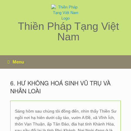
Skip
to
content
Thiền Pháp Tạng Việt
Nam
Menu
6. HƯ KHÔNG HOÁ SINH VŨ TRỤ VÀ
NHÂN LOÀI
Sáng hôm sau chúng tôi đồng đến, nhìn thấy Thiền Sư
ngồi nơi hạ hiên dưới cây táo, vườn A Đề, xã Vĩnh Ích,
thôn Vạn Thuận, ấp Tân Đảo, địa hạt tỉnh Khánh Hòa,
sau nầy đổi lại là tỉnh Phú Khánh. Nơi Ngài đang ở là