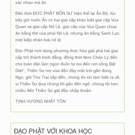
xác nhau mà ăn.
Đến thời ĐỨC PHẬT BỔN SƯ hiện thế tại Ấn Độ, lúc
bấy giờ nước Ấn có hai giai cấp khác biệt giai cấp Vua
Quan và giai cấp Nô Lệ, giai cấp của Vua Quan chưa
ăn bằng thịt của phái Nô Lệ, nhưng ăn bằng Sanh Lực,
một kiếp nhân loài nô lệ.
Đức Phật mới dùng phương thức hóa giải phá hai giai
cấp trở thành bình đẳng, đồng thời đem Chân Lý đến
cho toàn dân làm ngọn đuốc tự soi đến nơi sống Bất
Diệt”, Thiền Sư nói vừa đến đây mặt trời gần đúng
Ngọ, giờ Thọ Trai sắp đến, chúng tôi xin tạm biệt ra về,
vị Thiền Sư đưa chúng tôi gần đến ngõ, chúng tôi hẹn
chiều đến Thiền Sư gật đầu chấp thuận.
TỊNH VƯƠNG NHẤT TÔN
ĐẠO PHẬT VỚI KHOA HỌC