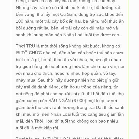
riêng, chưa có cây nầy của tao, ruộng kia của mầy.
Nhưng cây trái nó có rất nhiều Sinh Tố, bổ dưỡng rất
bền vững, thời ấy một Củ Sâm, dùng trợ sức khỏe đến
100 năm, một trái cây bổ đến hai, ba năm, mỗi thức ăn
bồi dưỡng rất lâu bền, vì trái cây còn đủ màu mỡ và
sanh khí sung mãn nên Nhân Loài tuổi thọ được cao.
Thời TRỤ là một thời sống không bắt buộc, không có
lối TỔ CHỨC nào cả, đến trộm cắp hoặc thù hận chưa
biết nó là gì, họ rất thảo ăn với nhau, họ ưa gần nhau
trợ giúp bằng nhiều phương thức làm cho nhau vui, nói
với nhau cho thích, hoặc rủ nhau hợp quần, vỗ tay,
nhảy múa. Sau thời nầy đương nhiên họ biết gìn giữ
cây trái để dành riêng, đến họ tự trồng của riêng, từ
nơi riêng đó phải cho người coi giữ, thì bắt đầu tuổi thọ
giảm xuống còn SÁU NGÀN (6.000) một kiếp từ nơi
giảm tuổi thọ chỉ vì ảnh hưởng trong trái Đất thiếu sanh
khí màu mỡ, nên Nhân Loài tuổi thọ càng tiêu giảm lần
mãi, đến Thời Hoại thì tuổi thọ không còn bao nhiêu
tuổi đã là một kiếp rồi.