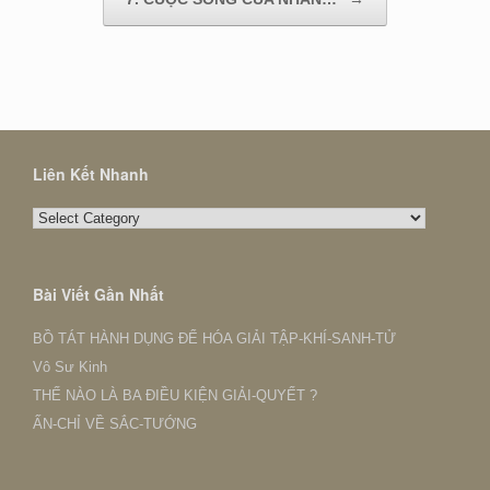
Liên Kết Nhanh
Liên
Kết
Nhanh
Bài Viết Gần Nhất
BỒ TÁT HÀNH DỤNG ĐỂ HÓA GIẢI TẬP-KHÍ-SANH-TỬ
Vô Sư Kinh
THẾ NÀO LÀ BA ĐIỀU KIỆN GIẢI-QUYẾT ?
ẤN-CHỈ VỀ SẮC-TƯỚNG