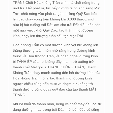
TRẦN? Chất Hỏa không Trần chính là chất nóng trong
ruột trái Đất phát ra, lúc bấy giờ chưa có ánh sáng Mặt
Trời, chất nóng vừa phát ra gặp đường Quỹ Đạo bốc
lên cao chạy vòng trên không khí 3.000 thước, một
nửa bị hút xuống trái Đất làm cho trái Đất điều hòa còn
một nửa vượt khỏi Quỹ Đạo, tạo thành một đường
kính, chạy lên thượng tuần cấu tạo Mặt Trời.
Hỏa Không Trần có một đường kính vẹt hư không lên
thẳng thượng tuần, nên nhớ rằng trong đường kính
thuộc về Hỏa Không Trần, về phần ngoài đường kính
bị TÁNH ÉP của hư không đẩy mạnh trở xuống trở
thành chất Mát gọi là THANH KHÔNG TRẦN, Thanh
Không Trần chạy mạnh xuống đến hết đường kính của
Hỏa không Trần, nó lại tạo thành một đường kính
ngược chiều cũng đến mức va chạm hư không trở
thành đường vòng quay quỹ đạo cấu tạo thành MẶT
TRĂNG.
Khi Ba khối đã thành hình, riêng về chất thảy đều có sự
dung dưỡng nhau trong trái Đất, mỗi bên đều có sống