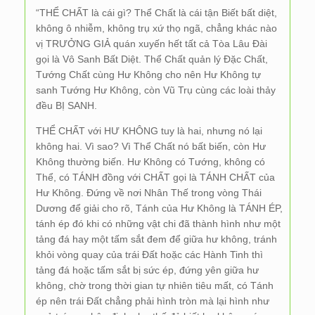
“THỂ CHẤT là cái gì? Thể Chất là cái tận Biết bất diệt,
không ô nhiễm, không trụ xứ thọ ngã, chẳng khác nào
vị TRƯỞNG GIẢ quán xuyến hết tất cả Tòa Lâu Đài
gọi là Vô Sanh Bất Diệt. Thể Chất quản lý Đặc Chất,
Tướng Chất cùng Hư Không cho nên Hư Không tự
sanh Tướng Hư Không, còn Vũ Trụ cùng các loài thảy
đều BỊ SANH.
THỂ CHẤT với HƯ KHÔNG tuy là hai, nhưng nó lại
không hai. Vì sao? Vì Thể Chất nó bất biến, còn Hư
Không thường biến. Hư Không có Tướng, không có
Thể, có TÁNH đồng với CHẤT gọi là TÁNH CHẤT của
Hư Không. Đứng về nơi Nhân Thế trong vòng Thái
Dương để giải cho rõ, Tánh của Hư Không là TÁNH ÉP,
tánh ép đó khi có những vật chi đã thành hình như một
tảng đá hay một tấm sắt đem để giữa hư không, tránh
khỏi vòng quay của trái Đất hoặc các Hành Tinh thì
tảng đá hoặc tấm sắt bị sức ép, đứng yên giữa hư
không, chờ trong thời gian tự nhiên tiêu mất, có Tánh
ép nên trái Đất chẳng phải hình tròn mà lại hình như