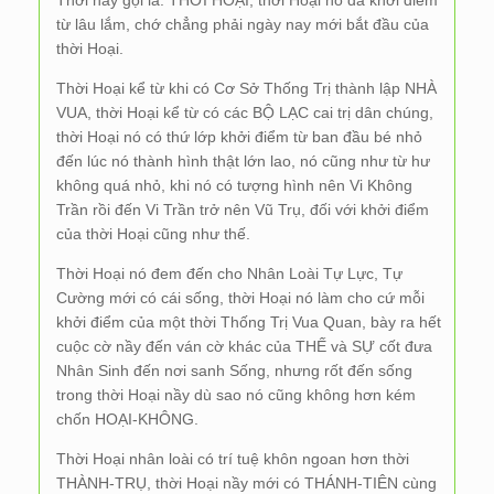
Thời này gọi là: THỜI HOẠI, thời Hoại nó đã khởi điểm
từ lâu lắm, chớ chẳng phải ngày nay mới bắt đầu của
thời Hoại.
Thời Hoại kể từ khi có Cơ Sở Thống Trị thành lập NHÀ
VUA, thời Hoại kể từ có các BỘ LẠC cai trị dân chúng,
thời Hoại nó có thứ lớp khởi điểm từ ban đầu bé nhỏ
đến lúc nó thành hình thật lớn lao, nó cũng như từ hư
không quá nhỏ, khi nó có tượng hình nên Vi Không
Trần rồi đến Vi Trần trở nên Vũ Trụ, đối với khởi điểm
của thời Hoại cũng như thế.
Thời Hoại nó đem đến cho Nhân Loài Tự Lực, Tự
Cường mới có cái sống, thời Hoại nó làm cho cứ mỗi
khởi điểm của một thời Thống Trị Vua Quan, bày ra hết
cuộc cờ nầy đến ván cờ khác của THẾ và SỰ cốt đưa
Nhân Sinh đến nơi sanh Sống, nhưng rốt đến sống
trong thời Hoại nầy dù sao nó cũng không hơn kém
chốn HOẠI-KHÔNG.
Thời Hoại nhân loài có trí tuệ khôn ngoan hơn thời
THÀNH-TRỤ, thời Hoại nầy mới có THÁNH-TIÊN cùng