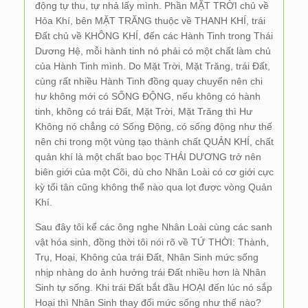
động tự thu, tự nhả lấy mình. Phần MẶT TRỜI chủ về
Hỏa Khí, bên MẶT TRĂNG thuộc về THANH KHÍ, trái
Đất chủ về KHÔNG KHÍ, đến các Hành Tinh trong Thái
Dương Hệ, mỗi hành tinh nó phải có một chất làm chủ
của Hành Tinh mình. Do Mặt Trời, Mặt Trăng, trái Đất,
cùng rất nhiều Hành Tinh đồng quay chuyển nên chi
hư không mới có SỐNG ĐỘNG, nếu không có hành
tinh, không có trái Đất, Mặt Trời, Mặt Trăng thì Hư
Không nó chẳng có Sống Động, có sống động như thế
nên chi trong một vùng tạo thành chất QUẢN KHÍ, chất
quản khí là một chất bao bọc THÁI DƯƠNG trở nên
biên giới của một Cõi, dù cho Nhân Loài có cơ giới cực
kỳ tối tân cũng không thể nào qua lọt được vòng Quản
Khí.
Sau đây tôi kể các ông nghe Nhân Loài cùng các sanh
vật hóa sinh, đồng thời tôi nói rõ về TỨ THỜI: Thành,
Trụ, Hoại, Không của trái Đất, Nhân Sinh mức sống
nhịp nhàng do ảnh hưởng trái Đất nhiều hơn là Nhân
Sinh tự sống. Khi trái Đất bắt đầu HOẠI đến lúc nó sắp
Hoại thì Nhân Sinh thay đổi mức sống như thế nào?