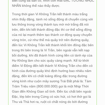
Biết cũng đã sẵn có, nhìn con mắt ĐẶC TƯỚNG NHỤC
NHÃN không thể nào thấy được.
Trong thời gian Vi Không Trần kết thành màu trắng
nhìn thấy đặng, tánh nó sống động di chuyển cùng với
lưu thông trong vòng thành tựu mờ mờ trắng đã nói
trên, đến khi kết thành đông đặc thì cơ thể sống động
của nó lại mạnh thêm tạo thành cơ động quay chuyển
vòng tròn, cứ như thế mà quây trở nên đường quây,
đến lúc Vi Không Trần kết thành khối lớn đông đặc bên
trong thì bên trong là Vi Trần, bên ngoài vẫn kết nạp
bồi dưỡng, khi đã thành hình cứng liền có tánh ép của
Hư Không làm cho sức quây càng mạnh. Kể từ khởi
điểm Vi Động đến kết thành Vi Không Trần cho đến có
hình của đường quây khó định hướng bao nhiêu năm
đặng, đến khi có chất loảng đông đặc trong đường
vòng kính như cuộn mây sương Trái Đất phải là: Tám
Trăm Triệu năm (800.000.000) gọi là một Nhịp Thời
Gian đến Không Gian số tính. Đến lúc chất bên ngoài
Đặc, lớp bên trong Cứng có sức hút, có hơi thở gọi là
Thu và Thả hơi ra, ruột có chất nóng do bởi đường