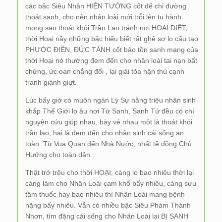
các bậc Siêu Nhân HIỆN TƯỚNG cốt để chỉ đường
thoát sanh, cho nên nhân loài mới trỗi lên tu hành
mong sao thoát khỏi Trần Lao tránh nơi HOẠI DIỆT,
thời Hoại nầy những bậc hiểu biết rất ghê sợ lo cấu tạo
PHƯỚC ĐIỀN, ĐỨC TÁNH cốt bảo tồn sanh mạng của
thời Hoại nó thường đem đến cho nhân loài tai nạn bất
chừng, ức oan chẳng đổi , lại giải tỏa hận thù cạnh
tranh giành giựt.
Lúc bấy giờ có muôn ngàn Lý Sự hằng triệu nhân sinh
khắp Thế Giới lo âu nơi Tử Sanh, Sanh Tử đều có chí
nguyện cứu giúp nhau, bày vẻ nhau một là thoát khỏi
trần lao, hai là đem đến cho nhân sinh cái sống an
toàn. Từ Vua Quan đến Nhà Nước, nhất tề đồng Chủ
Hướng cho toàn dân.
Thật trớ trêu cho thời HOẠI, càng lo bao nhiêu thời lại
càng làm cho Nhân Loài cam khổ bấy nhiêu, càng sưu
tầm thuốc hay bao nhiêu thì Nhân Loài mang bệnh
nặng bấy nhiêu. Vẫn có nhiều bậc Siêu Phàm Thánh
Nhơn, tìm đặng cái sống cho Nhân Loài lại BỊ SANH