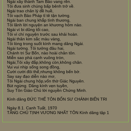
Ngài xây thành Tam Bảo vang rền.
Tôi đưa sinh chúng bấp bênh trở về.
Ngài trao chân lý đề huề,
Tôi vạch Bảo Pháp tỉ tê tận tường.
Ngài ban chung khắp tình thương,
Tôi lãnh lời nguyện an khương hôm nào.
Ngài vì bi dũng tối cao,
Tôi vì chí nguyện trước sau khải hoàn.
Ngài thân kim sắc màu vàng,
Tôi lòng trong suốt kính mang dâng Ngài.
Ngài tường. Tôi tưởng đâu hai,
Chánh tri Sư Bổn, nào hoài chân tôn.
Miễn sao phá cạnh vuông tròn,
Ngài,Tôi xây đắp,không còn,không chân.
Vui vui nhịp sống song đồng,
Cười cười đôi thể,nhưng không bến bờ.
Say say đạo diễn nào mơ,
Tôi Ngài chung hộp,vốn thờ Giác Nguyên.
Bút ngừng. Dâng kính vẹn tuyền,
Suy Tôn Giáo Chủ lời nguyền Chứng Minh.
Kính dâng ĐỨC THẾ TÔN BỔN SƯ CHÁNH BIẾN TRI
Ngày 8.1. Canh Tuất, 1970
TĂNG CHỦ TỊNH VƯƠNG NHẤT TÔN Kính dâng tập 1