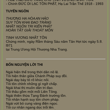
- Chính ĐỨC DI LẠC TÔN PHẬT, Hạ Lai Trần Thế 1918 - 1993
TUYÊN NGÔN
THƯỢNG HẠ HÒA AN HẢO
SUY TÔN KHAI ĐẠO TRÀNG
NHẤT NGÔN TRI KIẾN PHẬT
HOÀN TẤT GIẢI THOÁT MÔN
TỊNH VƯƠNG NHẤT TÔN
Chứng minh, ngày Rằm tháng Sáu năm Tân Hợi tức ngày 5.8.
l971
tại Trung Ương Hội Thượng Nha Trang.
BỔN NGUYỆN LỜI THI
Ngài hiện thể trong thời dân nô lệ.
Tôi hiện thân giữa Chánh Pháp suy đồi.
Ngài dạy bày tỏ rõ khúc nôi.
Tôi tôn chỉnh những gì ngỡ chấp.
Ngài khai thị muôn dân tri đạo.
Tôi thâu gồm một mối Liên Tông.
Ngài thiên thừa Tạng Đảnh trường tồn.
Tôi nhân hạnh suy tôn chơn pháp.
Ngài vứt bỏ cung vàng điện ngọc.
Tôi cư nhân ngang dọc trổi lên.