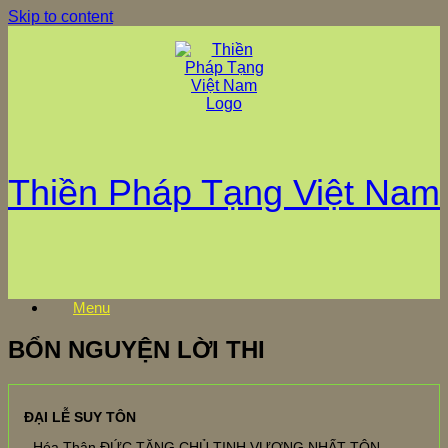
Skip to content
Thiền Pháp Tạng Việt Nam
Menu
BỔN NGUYỆN LỜI THI
ĐẠI LỄ SUY TÔN
- Hóa Thân ĐỨC TĂNG CHỦ TỊNH VƯƠNG NHẤT TÔN