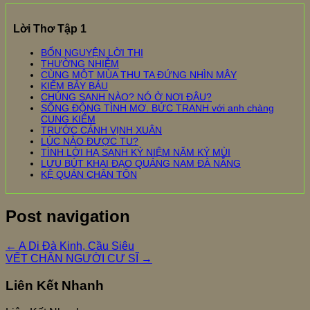
Lời Thơ Tập 1
BỔN NGUYỆN LỜI THI
THƯỜNG NHIỄM
CÙNG MỘT MÙA THU TA ĐỨNG NHÌN MÂY
KIẾM BẢY BÁU
CHÚNG SANH NÀO? NÓ Ở NƠI ĐÂU?
SỐNG ĐỘNG TÌNH MƠ. BỨC TRANH với anh chàng
CUNG KIẾM
TRƯỚC CẢNH VỊNH XUÂN
LÚC NÀO ĐƯỢC TU?
TÌNH LỜI HẠ SANH KỶ NIỆM NĂM KỶ MÙI
LƯU BÚT KHAI ĐẠO QUẢNG NAM ĐÀ NẴNG
KỆ QUÁN CHÂN TÔN
Post navigation
←
A Di Đà Kinh, Cầu Siêu
VẾT CHÂN NGƯỜI CƯ SĨ
→
Liên Kết Nhanh