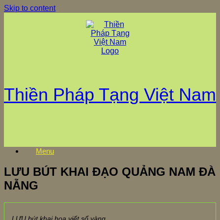
Skip to content
Thiền Pháp Tạng Việt Nam
Menu
LƯU BÚT KHAI ĐẠO QUẢNG NAM ĐÀ
NẴNG
LƯU bút khai hoa viết sổ vàng,