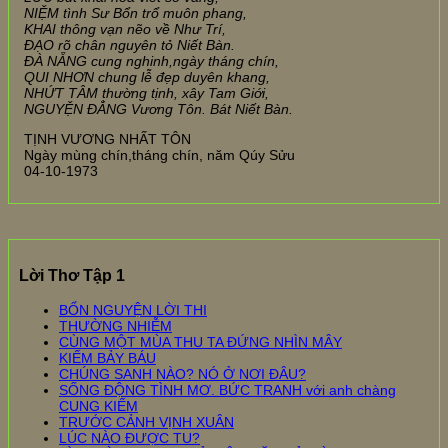
NIỆM tình Sư Bổn trổ muôn phang,
KHAI thông vạn nẽo về Như Trí,
ĐẠO rõ chân nguyên tỏ Niết Bàn.
ĐÀ NẴNG cung nghinh,ngày tháng chín,
QUI NHƠN chung lễ đẹp duyên khang,
NHỨT TÂM thường tịnh, xây Tam Giới,
NGUYỆN ĐẲNG Vương Tôn. Bát Niết Bàn.
TỊNH VƯƠNG NHẤT TÔN
Ngày mùng chín,tháng chín, năm Qúy Sửu
04-10-1973
Lời Thơ Tập 1
BỔN NGUYỆN LỜI THI
THƯỜNG NHIỄM
CÙNG MỘT MÙA THU TA ĐỨNG NHÌN MÂY
KIẾM BẢY BÁU
CHÚNG SANH NÀO? NÓ Ở NƠI ĐÂU?
SỐNG ĐỘNG TÌNH MƠ. BỨC TRANH với anh chàng
CUNG KIẾM
TRƯỚC CẢNH VỊNH XUÂN
LÚC NÀO ĐƯỢC TU?