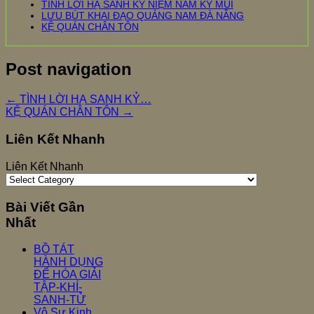
TÌNH LỜI HẠ SANH KỶ NIỆM NĂM KỶ MÙI
LƯU BÚT KHAI ĐẠO QUẢNG NAM ĐÀ NẴNG
KỆ QUÁN CHÂN TÔN
Post navigation
←
TÌNH LỜI HẠ SANH KỶ…
KỆ QUÁN CHÂN TÔN
→
Liên Kết Nhanh
Liên Kết Nhanh
Bài Viết Gần
Nhất
BỒ TÁT
HÀNH DỤNG
ĐỂ HÓA GIẢI
TẬP-KHÍ-
SANH-TỬ
Vô Sư Kinh