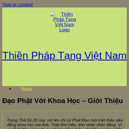
Skip to content
Thiền Pháp Tạng Việt Nam
Menu
Đạo Phật Với Khoa Học – Giới Thiệu
Trong Thế Kỷ 20 này, nói lên chỉ có Phật Đạo mới triệt thấu siêu
đẳ
ng khoa học mà thôi. Thật khó hiểu, khó nhận chân đặng. Vì