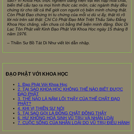
sao? Vì Khoa Học thực nghiệm bằng hiện vật kết nạp hóa chất,
biến thể cấu tạo ra mọi hình thức các môn, các ngành thảy đều
chứng từ cho tất cả thế giới con người có biện minh chứng thật.
Còn Phật Đạo chứng tri tu chứng của mỗi vị dù vị ấy, thật tỏ rõ
lời nói trên sát thật: Chỉ Có Phật Đạo Mới Triệt Thấu Siêu Đẳng
Khoa Học chăng, vẫn chưa có bằng thể biện minh đặng.
Đức Di
Lạc Tôn Phật viết Kinh Đạo Phật Với Khoa Học ngày 15 tháng 8
năm 1976.
– Thiền Sư Bồ Tát Di Như viết lời dẫn nhập.
ĐẠO PHẬT VỚI KHOA HỌC
1. Đạo Phật Với Khoa Học
2. TẠI SAO KHOA HỌC KHÔNG THỂ NÀO BIẾT ĐƯỢC
ĐẠO PHẬT
3. THẾ NÀO LÀ NĂM LỐI THẤY CỦA THỂ CHẤT ĐẠO
PHẬT?
4. KHI VỊ THIỀN SƯ NÓI
5. TẠI SAO GỌI LÀ ĐỒNG CHẤT ĐỒNG THẤY
6. HƯ KHÔNG HOÁ SINH VŨ TRỤ VÀ NHÂN LOÀI
7. CUỘC SỐNG CỦA NHÂN LOÀI DO VŨ TRỤ ĐIỀU HÀNH