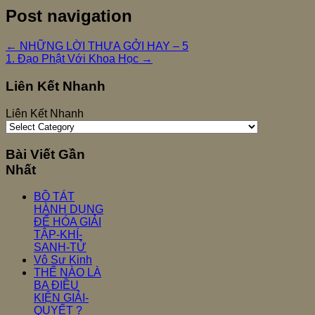
Post navigation
←
NHỮNG LỜI THƯA GỞI HAY – 5
1. Đạo Phật Với Khoa Học
→
Liên Kết Nhanh
Liên Kết Nhanh
Bài Viết Gần
Nhất
BỒ TÁT
HÀNH DỤNG
ĐỂ HÓA GIẢI
TẬP-KHÍ-
SANH-TỬ
Vô Sư Kinh
THẾ NÀO LÀ
BA ĐIỀU
KIỆN GIẢI-
QUYẾT ?