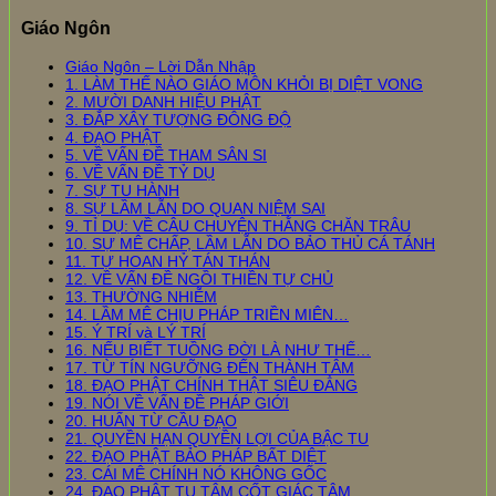
Giáo Ngôn
Giáo Ngôn – Lời Dẫn Nhập
1. LÀM THẾ NÀO GIÁO MÔN KHỎI BỊ DIỆT VONG
2. MƯỜI DANH HIỆU PHẬT
3. ĐẮP XÂY TƯỢNG ĐÔNG ĐỘ
4. ĐẠO PHẬT
5. VỀ VẤN ĐỀ THAM SÂN SI
6. VỀ VẤN ĐỀ TỶ DỤ
7. SỰ TU HÀNH
8. SỰ LẦM LẪN DO QUAN NIỆM SAI
9. TỈ DỤ: VỀ CÂU CHUYỆN THẰNG CHĂN TRÂU
10. SỰ MÊ CHẤP, LẦM LẪN DO BẢO THỦ CÁ TÁNH
11. TỰ HOAN HỶ TÁN THÁN
12. VỀ VẤN ĐỀ NGỒI THIỀN TỰ CHỦ
13. THƯỜNG NHIỄM
14. LẦM MÊ CHỊU PHÁP TRIỀN MIÊN…
15. Ý TRÍ và LÝ TRÍ
16. NẾU BIẾT TUỒNG ĐỜI LÀ NHƯ THẾ…
17. TỪ TÍN NGƯỠNG ĐẾN THÀNH TÂM
18. ĐẠO PHẬT CHÍNH THẬT SIÊU ĐẲNG
19. NÓI VỀ VẤN ĐỀ PHÁP GIỚI
20. HUẤN TỪ CẦU ĐẠO
21. QUYỀN HẠN QUYỀN LỢI CỦA BẬC TU
22. ĐẠO PHẬT BẢO PHÁP BẤT DIỆT
23. CÁI MÊ CHÍNH NÓ KHÔNG GỐC
24. ĐẠO PHẬT TU TÂM CỐT GIÁC TÂM