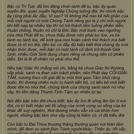
Bậc có Trí Tuệ, đã tìm đặng chơn tánh để tu, bậc ấy quán
xuyến đời, quán xuyến Nghiệp Chủng tuồng đời, thì chính bậc
ấy cũng phải lắc đầu. Vì sao? Vì không thể nào kể hết phần của
mỗi một người có một Chủng Tánh riêng gọi là ý chí mỗi người,
khi kết nạp lại nhiều lớp thì nó trở thành tấm tuồng phiên diễn,
thuận chăng, thuận nó chỉ là Đời. Bậc mới buớc vào ngưỡng
cửa nhà Phật để tu, chưa thấu được nên phải lọc lừa, xa lìa
tánh nọ tánh kia, để lướt qua mọi hoàn cảnh thử thách mà biết
được tỏ rõ trò đời, đến lúc có đầy đủ hiểu biết thời chừng ấy mới
nhận thức được, mỗi bậc có một tánh cố định trở thành Giới
Sinh, nhiều Giới Sinh đụng chạm riêng và chung nên có phiên
diễn. Đó là lẽ dĩ nhiên nó phải như thế.
Nếu bậc Giác thì chẳng nói chi, bằng kẻ chưa Giác thì thường
vấp phải, sanh ra than oán trách phiền, nên Phật dạy CỔI-GIẢI-
TÂM, nương theo cổi giải để tu một thời gian Tâm khỏi ràng
buộc, thì đương nhiên mức tu hành tiến bộ, có tiến bộ mới biết
được đời nó như thế, chủng tánh của chúng sanh tánh nó như
vậy, thì liền đặng Thanh-Tịnh-Tâm an nhiên tự tại.
Nói đến bậc trên đời chưa biết, bậc ấy tìm lẽ sống lăn lộn ở nơi
đời, có trí biết nhận xét lối sống của mình cùng sự sống của kẻ
khác để suy nghiệm, thời đương nhiên vẫn có cái khôn hơn
người, những bậc làm như vậy cũng là hiếm có, vì đã hiểu đời
.
Còn bậc tu Đại Thừa thượng thặng thường quán nơi thân tâm
mình, để đem so sánh Đức Tánh người khác, Thiệc ác, tốt xấu
của mỗi kẻ, cốt biết mỗi người mỗi kẻ thảy đều có một định