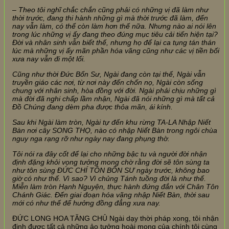
– Theo tôi nghĩ chắc chắn cũng phải có những vị đã làm như
thời trước, đang thi hành những gì mà thời trước đã làm, đến
nay vẫn làm, có thể còn làm hơn thế nữa. Nhưng nào ai nói lên
trong lúc những vị ấy đang theo đúng mục tiêu cải tiến hiện tại?
Đời và nhân sinh vẫn biết thế, nhưng họ để lại ca tụng tán thán
lúc mà những vị ấy mãn phần hóa vãng cũng như các vị tiền bối
xưa nay vẫn đi một lối.
Cũng như thời Đức Bổn Sư, Ngài đang còn tại thế, Ngài vẫn
truyền giáo các nơi, từ nơi này đến chốn nọ, Ngài còn sống
chung với nhân sinh, hòa đồng với đời. Ngài phải chịu những gì
mà đời đã nghi chấp lầm nhận, Ngài đã nói những gì mà tất cả
Đồ Chúng đang dèm pha được thỏa mãn, ái kính.
Sau khi Ngài làm tròn, Ngài tự đến khu rừng TA-LA Nhập Niết
Bàn nơi cây SONG THỌ, nào có nhập Niết Bàn trong ngôi chùa
nguy nga rạng rỡ như ngày nay đang phụng thờ.
Tôi nói ra đây cốt để lại cho những bậc tu và người đời nhận
định đặng khỏi vọng tưởng mong chờ rằng đời sẽ tôn sùng ta
như tôn sùng ĐỨC CHÍ TÔN BỔN SƯ ngày trước, không bao
giờ có như thế. Vì sao? Vì chủng Tánh tuồng đời là như thế.
Miễn làm tròn Hạnh Nguyện, thực hành đứng đắn với Chân Tôn
Chánh Giác. Đến giai đoạn hóa vãng nhập Niết Bàn, thời sau
mới có như thế để hưởng đồng đẳng xưa nay.
ĐỨC LONG HOA TĂNG CHỦ Ngài dạy thời pháp xong, tôi nhận
định được tất cả những ảo tưởng hoài mong của chính tôi cùng