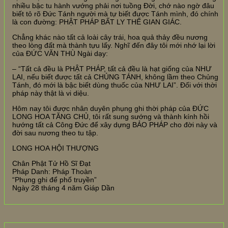
nhiều bậc tu hành vướng phải nơi tuồng Đời, chớ nào ngờ đâu
biết tỏ rõ Đức Tánh người mà tự biết được Tánh mình, đó chính
là con đường: PHẬT PHÁP BẤT LY THẾ GIAN GIÁC.
Chẳng khác nào tất cả loài cây trái, hoa quả thảy đều nương
theo lòng đất mà thành tựu lấy. Nghĩ đến đây tôi mới nhớ lại lời
của ĐỨC VĂN THÙ Ngài dạy:
– “Tất cả đều là PHẬT PHÁP, tất cả đều là hạt giống của NHƯ
LAI, nếu biết được tất cả CHỦNG TÁNH, không lầm theo Chủng
Tánh, đó mới là bậc biết dùng thuốc của NHƯ LAI”. Đối với thời
pháp này thật là vi diệu.
Hôm nay tôi được nhân duyên phụng ghi thời pháp của ĐỨC
LONG HOA TĂNG CHỦ, tôi rất sung sướng và thành kính hồi
hướng tất cả Công Đức để xây dựng BẢO PHÁP cho đời này và
đời sau nương theo tu tập.
LONG HOA HỘI THƯỢNG
Chân Phật Tử Hồ Sĩ Đạt
Pháp Danh: Pháp Thoàn
“Phụng ghi để phổ truyền”
Ngày 28 tháng 4 năm Giáp Dần