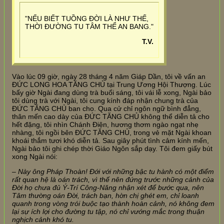
"NẾU BIẾT TUỒNG ĐỜI LÀ NHƯ THẾ,
THỜI ĐƯỜNG TU TÂM THỂ AN BANG."
T.V.
Vào lúc 09 giờ, ngày 28 tháng 4 năm Giáp Dần, tôi về vấn an
ĐỨC LONG HOA TĂNG CHỦ tại Trung Ương Hội Thượng. Lúc
bấy giờ Ngài đang dùng trà buổi sáng, tôi vái lễ xong, Ngài bảo
tôi dùng trà với Ngài, tôi cung kính đáp nhận chung trà của
ĐỨC TĂNG CHỦ ban cho. Qua cử chỉ ngôn ngữ bình đẳng,
thân mến cao dày của ĐỨC TĂNG CHỦ không thể diễn tả cho
hết đặng, tôi nhìn Chánh Điện, hương thơm ngào ngạt nhẹ
nhàng, tôi ngồi bên ĐỨC TĂNG CHỦ, trong vẻ mặt Ngài khoan
khoái thắm tươi khó diễn tả. Sau giây phút tình cảm kính mến,
Ngài bảo tôi ghi chép thời Giáo Ngôn sắp dạy. Tôi đem giấy bút
xong Ngài nói:
– Này ông Pháp Thoàn! Đới với những bậc tu hành có một điểm
rất quan hệ là oán trách, vì thế nên đứng trước những cảnh của
Đời họ chưa đủ Ý-Trí Công-Năng nhận xét để bước qua, nên
Tâm thường oán Đời, trách bạn, hờn chị ghét em, chỉ loanh
quanh trong vòng trói buộc tạo thành hoàn cảnh, nó không đem
lại sự ích lợi cho đường tu tập, nó chỉ vướng mắc trong thuận
nghịch cảnh khó tu.