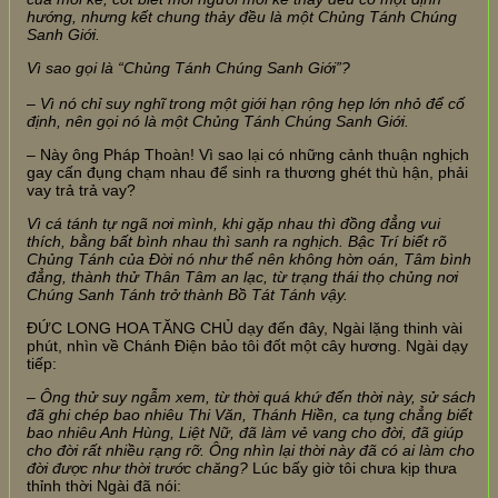
hướng, nhưng kết chung thảy đều là một Chủng Tánh Chúng
Sanh Giới.
Vì sao gọi là “Chủng Tánh Chúng Sanh Giới”?
– Vì nó chỉ suy nghĩ trong một giới hạn rộng hẹp lớn nhỏ để cố
định, nên gọi nó là một Chủng Tánh Chúng Sanh Giới.
– Này ông Pháp Thoàn! Vì sao lại có những cảnh thuận nghịch
gay cấn đụng chạm nhau để sinh ra thương ghét thù hận, phải
vay trả trả vay?
Vì cá tánh tự ngã nơi mình, khi gặp nhau thì đồng đẳng vui
thích, bằng bất bình nhau thì sanh ra nghịch. Bậc Trí biết rõ
Chủng Tánh của Đời nó như thế nên không hờn oán, Tâm bình
đẳng, thành thử Thân Tâm an lạc, từ trạng thái thọ chủng nơi
Chúng Sanh Tánh trở thành Bồ Tát Tánh vậy.
ĐỨC LONG HOA TĂNG CHỦ dạy đến đây, Ngài lặng thinh vài
phút, nhìn về Chánh Điện bảo tôi đốt một cây hương. Ngài dạy
tiếp:
– Ông thử suy ngẫm xem, từ thời quá khứ đến thời này, sử sách
đã ghi chép bao nhiêu Thi Văn, Thánh Hiền, ca tụng chẳng biết
bao nhiêu Anh Hùng, Liệt Nữ, đã làm vẻ vang cho đời, đã giúp
cho đời rất nhiều rạng rỡ. Ông nhìn lại thời này đã có ai làm cho
đời được như thời trước chăng?
Lúc bấy giờ tôi chưa kịp thưa
thỉnh thời Ngài đã nói: