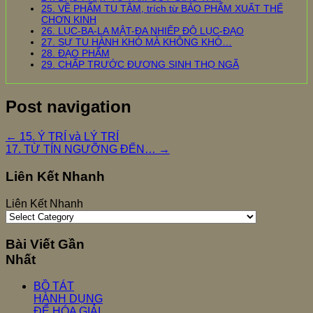
25. VỀ PHẨM TU TÂM, trích từ BẢO PHẨM XUẤT THẾ
CHƠN KINH
26. LỤC-BA-LA MẬT-ĐA NHIẾP ĐỘ LỤC-ĐẠO
27. SỰ TU HÀNH KHÓ MÀ KHÔNG KHÓ…
28. ĐẠO PHẨM
29. CHẤP TRƯỚC ĐƯƠNG SINH THỌ NGÃ
Post navigation
←
15. Ý TRÍ và LÝ TRÍ
17. TỪ TÍN NGƯỠNG ĐẾN…
→
Liên Kết Nhanh
Liên Kết Nhanh
Bài Viết Gần
Nhất
BỒ TÁT
HÀNH DỤNG
ĐỂ HÓA GIẢI