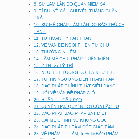
8. SỰ LẦM LẪN DO QUAN NIỆM SAI
9. TỈ DỤ: VỀ CÂU CHUYỆN THẰNG CHĂN
TRÂU
10. SỰ MÊ CHẤP, LẦM LẪN DO BẢO THỦ CÁ
TÁNH
11. TỰ HOAN HỶ TÁN THÁN
12. VỀ VẤN ĐỀ NGỒI THIỀN TỰ CHỦ
13. THƯỜNG NHIỄM
14. LẦM MÊ CHỊU PHÁP TRIỀN MIÊN…
15. Ý TRÍ và LÝ TRÍ
16. NẾU BIẾT TUỒNG ĐỜI LÀ NHƯ THẾ…
17. TỪ TÍN NGƯỠNG ĐẾN THÀNH TÂM
18. ĐẠO PHẬT CHÍNH THẬT SIÊU ĐẲNG
19. NÓI VỀ VẤN ĐỀ PHÁP GIỚI
20. HUẤN TỪ CẦU ĐẠO
21. QUYỀN HẠN QUYỀN LỢI CỦA BẬC TU
22. ĐẠO PHẬT BẢO PHÁP BẤT DIỆT
23. CÁI MÊ CHÍNH NÓ KHÔNG GỐC
24. ĐẠO PHẬT TU TÂM CỐT GIÁC TÂM
25. VỀ PHẨM TU TÂM, trích từ BẢO PHẨM