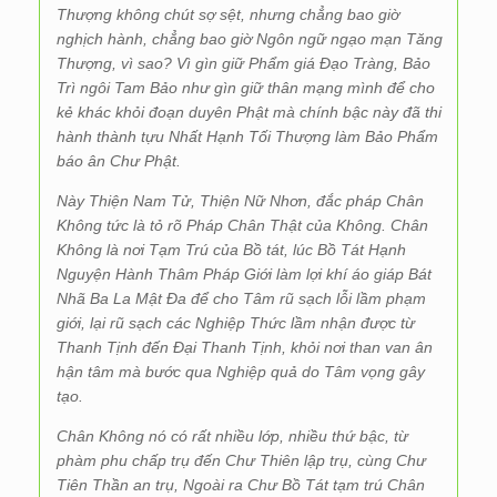
Thượng không chút sợ sệt, nhưng chẳng bao giờ
nghịch hành, chẳng bao giờ Ngôn ngữ ngạo mạn Tăng
Thượng, vì sao? Vì gìn giữ Phẩm giá Đạo Tràng, Bảo
Trì ngôi Tam Bảo như gìn giữ thân mạng mình để cho
kẻ khác khỏi đoạn duyên Phật mà chính bậc này đã thi
hành thành tựu Nhất Hạnh Tối Thượng làm Bảo Phẩm
báo ân Chư Phật.
Này Thiện Nam Tử, Thiện Nữ Nhơn, đắc pháp Chân
Không tức là tỏ rõ Pháp Chân Thật của Không. Chân
Không là nơi Tạm Trú của Bồ tát, lúc Bồ Tát Hạnh
Nguyện Hành Thâm Pháp Giới làm lợi khí áo giáp Bát
Nhã Ba La Mật Đa để cho Tâm rũ sạch lỗi lầm phạm
giới, lại rũ sạch các Nghiệp Thức lầm nhận được từ
Thanh Tịnh đến Đại Thanh Tịnh, khỏi nơi than van ân
hận tâm mà bước qua Nghiệp quả do Tâm vọng gây
tạo.
Chân Không nó có rất nhiều lớp, nhiều thứ bậc, từ
phàm phu chấp trụ đến Chư Thiên lập trụ, cùng Chư
Tiên Thần an trụ, Ngoài ra Chư Bồ Tát tạm trú Chân