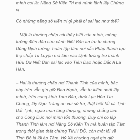
mình gọi là: Năng Sở Kiến Tri mà mình lãnh lấy Chứng
vị.
Có những năng sở kiến tri gì phải bị sai lạc như thế?
– Một là thường chấp cái thấy biết của mình, mộng
tưởng điên đảo cứu cánh Niết Bàn an trụ tu chứng.
Dùng Định tưởng, huân tập tâm nơi sắc Pháp thành tựu
thọ chấp Tu Luyện mà lâm vào Định tưởng trở thành
Hữu Dư Niết Bàn sai lạc vào Tiên Đạo hoặc Đắc A La
Hán.
– Hai là thường chấp nơi Thanh Tịnh của mình, bậc
này trên vẫn gìn giữ Đạo Hạnh, vẫn tự kiểm soát lấy
mình, trên cung kính Tam Bảo, dưới Lục Hòa Tín
Chúng, lấy Đạo Tràng an vui sở trú, thật biết tất cả Tịnh
Bất Tịnh, ngạo mạn tăng thượng, nhưng chẳng làm
cho Công Đức nơi mình tổn thương. Duy chỉ có lập
Thanh Tịnh làm nơi Năng Sở Kiến Tri mà huân tập Tâm
trong thời gian thật chứng TỊNH ĐỘ, còn một lối về
Tịnh Độ là lối ép Tâm, Hỷ Xả chướng ngại gìn giữ