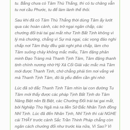
tu. Bằng chưa có Tâm Thù Thắng, thì có tu chăng vẫn
tu nơi cầu Phước, tu để làm lành thế thôi.
Sau khi đã có Tâm Thù Thắng thời dùng Tâm ấy lướt
qua các hoàn cảnh, các trở ngại ngăn chấp, các
chướng đối trái tai gai mắt như Tịnh Bất Tịnh không vì
lý mà chướng, chẳng vì Sự mà ngại, các vọng đảo nghi
chấp nơi Tâm thảy đều giải nghi phá chấp, làm cho
Tâm suông chảy không mắc miếu, Tâm đặng phân
minh Đạo Tràng mà Thanh Tịnh Tâm, Tâm đặng thanh
tịnh chính nương nhờ Hỷ Xả Cổi Giải vặc mắc mà Tâm
mới được Thanh Tịnh, chớ chẳng phải tìm nơi vắng vẻ
mà Thanh Tịnh Tâm, đó là yếu điểm cần ghi nhớ.
Lúc đã sở đắc Thanh Tịnh Tâm nhìn lại con đường Tu
Tâm mới thấy được các pháp Tịnh Bất Tịnh do Tâm
Năng Biệt nên Bị Biệt, các Chướng Đối trái tai gai mắt,
bởi Nghiệp Thọ Ngã mà ra liền Sở Đắc Nhãn Tịnh đồng
Nhĩ Tịnh. Lúc đã đến Nhãn Tịnh, Nhĩ Tịnh thì cái NGHE
cái THẤY trước cảnh Sắc Trần Thinh Pháp chẳng còn
ngăn cách chướng đối như trước kia nữa, Vì Sao? Vì