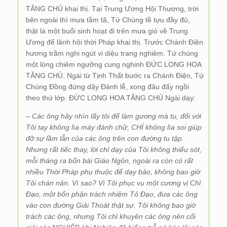
TĂNG CHỦ khai thị. Tại Trung Ương Hội Thượng, trời
bên ngoài thì mưa tầm tã, Tứ Chúng tề tựu đầy đủ,
thật là một buổi sinh hoạt đi trên mưa gió về Trung
Ương để lãnh hội thời Pháp khai thị. Trước Chánh Điện
hương trầm nghi ngút vi diệu trang nghiêm. Tứ chúng
một lòng chiêm ngưỡng cung nghinh ĐỨC LONG HOA
TĂNG CHỦ. Ngài từ Tịnh Thất bước ra Chánh Điện, Tứ
Chúng Đồng đứng dậy Đảnh lễ, xong đâu đấy ngồi
theo thứ lớp. ĐỨC LONG HOA TĂNG CHỦ Ngài dạy:
–
Các ông hãy nhìn lấy tôi để làm gương mà tu, đối với
Tôi tay không lìa máy đánh chữ, CHÍ không lìa soi giúp
đỡ sự lầm lẫn của các ông trên con đường tu tập.
Nhưng rất tiếc thay, lời chỉ dạy của Tôi không thiếu sót,
mỗi tháng ra bốn bài Giáo Ngôn, ngoài ra còn có rất
nhiều Thời Pháp phụ thuộc để dạy bảo, không bao giờ
Tôi chán nản. Vì sao? Vì Tôi phục vụ một cương vị Chỉ
Đạo, một bổn phận trách nhiệm Tỏ Đạo, đưa các ông
vào con đường Giải Thoát thật sự. Tôi không bao giờ
trách các ông, nhưng Tôi chỉ khuyên các ông nên cổi