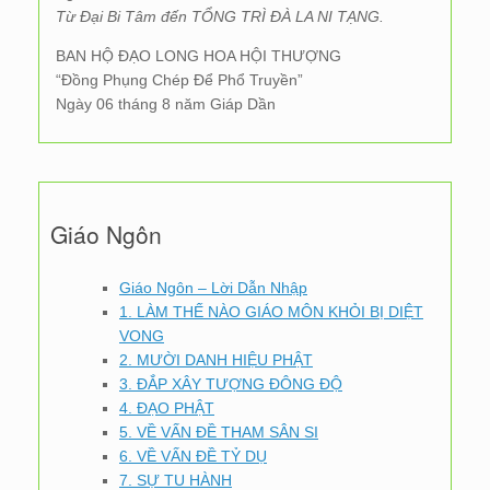
Từ Đại Bi Tâm đến TỔNG TRÌ ĐÀ LA NI TẠNG.
BAN HỘ ĐẠO LONG HOA HỘI THƯỢNG
“Đồng Phụng Chép Để Phổ Truyền”
Ngày 06 tháng 8 năm Giáp Dần
Giáo Ngôn
Giáo Ngôn – Lời Dẫn Nhập
1. LÀM THẾ NÀO GIÁO MÔN KHỎI BỊ DIỆT
VONG
2. MƯỜI DANH HIỆU PHẬT
3. ĐẮP XÂY TƯỢNG ĐÔNG ĐỘ
4. ĐẠO PHẬT
5. VỀ VẤN ĐỀ THAM SÂN SI
6. VỀ VẤN ĐỀ TỶ DỤ
7. SỰ TU HÀNH