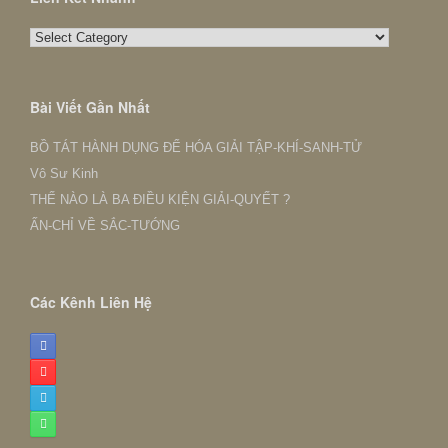
Liên
Kết
Nhanh
Bài Viết Gần Nhất
BỒ TÁT HÀNH DỤNG ĐỂ HÓA GIẢI TẬP-KHÍ-SANH-TỬ
Vô Sư Kinh
THẾ NÀO LÀ BA ĐIỀU KIỆN GIẢI-QUYẾT ?
ẤN-CHỈ VỀ SẮC-TƯỚNG
Các Kênh Liên Hệ