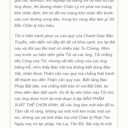
giải các NGHIỆP, khi Nghiệp đã biếng trễ nó kéo lôi các
ông được, thì đương nhiên Chân Lý nó phải mơ màng
khó nhận định, khi nó đã mơ màng khó nhận liền bước
vào con đường vọng đảo, trong lúc vọng đảo làm gì Sở
Đắc Chân lý hữu hiệu.
Tôi vì hiện hành phục vụ cao quý của Chánh Giác Bảo
Truyền, nên diễn nói đầy đủ tất cả khía cạnh, lưu lại đời
này và đời sau lần lượt có nhiều bậc Tu Chứng. Hôm
nay trước sự hiện diện giữa Tôi và các ông, Tôi chẳng
tiếc Công của Tôi, nhưng rất tiếc công của các ông
biếng trễ, nhìn thấy Bảo Vật mà không biết dùng Bảo
Vật, nhận được Thiện căn cao quý mà chẳng thật hành
để thành tựu đến Thiện căn quý cao. Biết rằng Bảo
Pháp Bất diệt, mà chẳng biết bảo trì nơi Bất Diệt, lại
theo điên đảo diệt sanh. Do lẽ ấy nên hôm nay Tôi cho
các ông được trích lại một đoạn ở tập BẢO PHẨM
XUẤT THẾ CHƠN KINH, để các ông làm một bản đồ tu
Tâm rất rõ ràng, không sai một mũi kim hoặc một sợi
tóc, không sai với tinh thần hai chữ Chân lý Phật Tôn.
Ngày nay nó lạc pháp, Hạ Lai, Tận Độ. Bài này là một