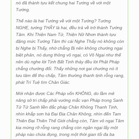
nó đã thành tựu kết chung hai Tướng về với một
Tướng.
Thế nào là hai Tướng về với một Tướng? Tướng
NGHE, tướng THẤY là hai, đều trả về trở thành Tướng
Tâm. Khi Thiện Nam Tử, Thiện Nữ Nhơn thành tựu
đặng mức Tướng Tâm thì cái Nghe Thấy nó không còn
bị Nghe bị Thấy, nhờ chẳng Bị nên không chướng ngại
biệt phân, nó dung thông vô ngại, có Vô Ngại như thế
nên dù nghe lời Tịnh Bất Tịnh thảy đều lời Phật Pháp
chẳng chướng đối. Thấy những nơi gai chướng nó ít
lưu tâm để thọ chấp, Tâm thường thanh tịnh rỗng rang,
phát Trí Tuệ tìm Chân Giác.
Mới nhận được Các Pháp vốn KHÔNG, do lầm mê
năng sở tri chấp phải vướng mắc vạn Pháp trong Sanh
Tử Tử Sanh liền đắc pháp Chân Không Thanh Tịnh,
nhìn khắp sơn hà Đại Địa Chân Không, nhìn đến Tam
Thiên Đại Thiên Thế Giới chẳng còn, Tâm vô ngại Tâm
kia mừng rỡ rỗng rang chẳng còn ngăn ngại lấy một
pháp nào chứa đọng, trong một thời gian tối đa ba