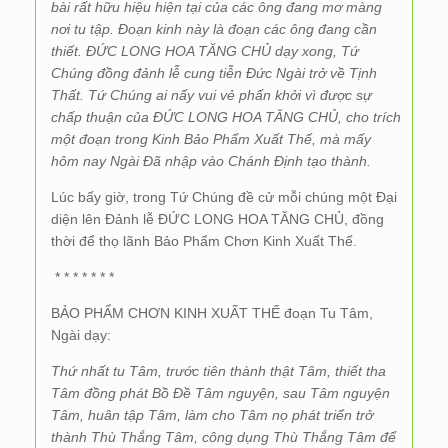
bài rất hữu hiệu hiện tại của các ông đang mơ màng
nơi tu tập. Đoạn kinh này là đoạn các ông đang cần
thiết. ĐỨC LONG HOA TĂNG CHỦ dạy xong, Tứ
Chúng đồng đảnh lễ cung tiễn Đức Ngài trở về Tịnh
Thất. Tứ Chúng ai nấy vui vẻ phấn khởi vì được sự
chấp thuận của ĐỨC LONG HOA TĂNG CHỦ, cho trích
một đoạn trong Kinh Bảo Phẩm Xuất Thế, mà mấy
hôm nay Ngài Đã nhập vào Chánh Định tạo thành.
Lúc bấy giờ, trong Tứ Chúng đề cử mỗi chúng một Đại
diện lên Đảnh lễ ĐỨC LONG HOA TĂNG CHỦ, đồng
thời để thọ lãnh Bảo Phẩm Chơn Kinh Xuất Thế.
* * * * * * *
BẢO PHẨM CHƠN KINH XUẤT THẾ đoạn Tu Tâm,
Ngài dạy:
Thứ nhất tu Tâm, trước tiên thành thật Tâm, thiết tha
Tâm đồng phát Bồ Đề Tâm nguyện, sau Tâm nguyện
Tâm, huân tập Tâm, làm cho Tâm nọ phát triển trở
thành Thù Thắng Tâm, công dụng Thù Thắng Tâm để