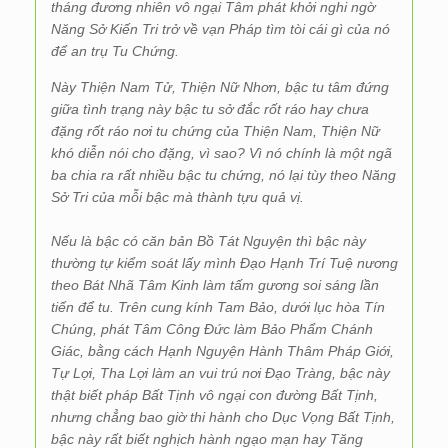
tháng đương nhiên vô ngại Tâm phát khởi nghi ngờ
Năng Sở Kiến Tri trở về vạn Pháp tìm tòi cái gì của nó
để an trụ Tu Chứng.
Này Thiện Nam Tử, Thiện Nữ Nhơn, bậc tu tâm đứng
giữa tình trạng này bậc tu sở đắc rốt ráo hay chưa
đặng rốt ráo nơi tu chứng của Thiện Nam, Thiện Nữ
khó diễn nói cho đặng, vì sao? Vì nó chính là một ngã
ba chia ra rất nhiều bậc tu chứng, nó lại tùy theo Năng
Sở Tri của mỗi bậc mà thành tựu quả vị.
Nếu là bậc có căn bản Bồ Tát Nguyện thì bậc này
thường tự kiểm soát lấy mình Đạo Hạnh Trí Tuệ nương
theo Bát Nhã Tâm Kinh làm tấm gương soi sáng lần
tiến để tu. Trên cung kính Tam Bảo, dưới lục hòa Tín
Chúng, phát Tâm Công Đức làm Bảo Phẩm Chánh
Giác, bằng cách Hạnh Nguyện Hành Thâm Pháp Giới,
Tự Lợi, Tha Lợi làm an vui trú nơi Đạo Tràng, bậc này
thật biết pháp Bất Tịnh vô ngại con đường Bất Tịnh,
nhưng chẳng bao giờ thi hành cho Dục Vọng Bất Tịnh,
bậc này rất biết nghịch hành ngạo mạn hay Tăng