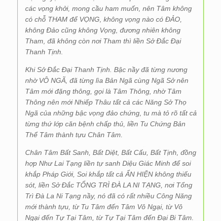
các vọng khởi, mong cầu ham muốn, nên Tâm không
có chỗ THAM để VỌNG, không vọng nào có ĐẢO,
không Đảo cũng không Vọng, đương nhiên không
Tham, đã không còn nơi Tham thì liền Sở Đắc Đại
Thanh Tịnh.
Khi Sở Đắc Đại Thanh Tịnh. Bậc nầy đã từng nương
nhờ VÔ NGÃ, đã từng lìa Bản Ngã cùng Ngã Sở nên
Tâm mới đặng thông, gọi là Tâm Thông, nhờ Tâm
Thông nên mới Nhiếp Thâu tất cả các Năng Sở Thọ
Ngã của những bậc vọng đảo chứng, tu mà tỏ rõ tất cả
từng thứ lớp căn bệnh chấp thủ, liền Tu Chứng Bản
Thể Tâm thành tựu Chân Tâm.
Chân Tâm Bất Sanh, Bất Diệt, Bất Cấu, Bất Tịnh, đồng
hợp Như Lai Tạng liền tự sanh Diệu Giác Minh để soi
khắp Pháp Giới, Soi khắp tất cả ẨN HIỆN không thiếu
sót, liền Sở Đắc TỔNG TRÌ ĐÀ LA NI TẠNG, nơi Tổng
Trì Đà La Ni Tạng nầy, nó đã có rất nhiều Công Năng
mới thành tựu, từ Tu Tâm đến Tâm Vô Ngại, từ Vô
Ngại đến Tự Tại Tâm, từ Tự Tại Tâm đến Đại Bi Tâm.