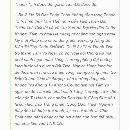
Thanh Tịnh được độ, gọi là Tịnh Độ được độ.
–
Ba là lúc Sở Đắc Pháp Chân Không rỗng rang Thanh
Tịnh, nhìn trên Tam Thế, nhìn đến Tam Thiên Đại
Thiên Thế Giới tất cả Vũ Trụ Sơn Hà Đại Địa đều Chân
Không, Tâm vô ngại kia mừng rỡ chẳng còn ngăn ngại
lấy một Pháp nào chứa đọng, liền vội vàng Năng Sở
Kiến Tri Thọ Chấp KHÔNG. Do lẽ ấy Tâm Thanh Tịnh
trở thành Tâm Vô Ngại, có Vô Ngại nơi không kia mà
phát sanh ngạo mạn Tăng Thượng phóng đạt buông
lung bước vào đường Bất Tịnh, Nghịch Hành lung lạc
để thỏa mãn nhu cầu tham vọng, cứ ngỡ rằng mình Sở
Đắc Chánh Giác tối thượng, nên thường dùng câu:
Không Trụ Không Tu Không Chứng làm nơi Tâm vô
ngại, do đó Tâm liền phát sanh Tăng Thượng, cười chê
các bậc Tu Hành, các phẩm Đạo Hạnh, Công Đức đều
là lầm lạc, Đạo Tràng phẩm Công Đức, Hạnh Nguyện
thảy đều bó buộc trói mình, lại so nơi mình và Chư
Phật bình đẳng hoặc chính nơi mình còn hơn thế nữa,
mà phải lâm vào TÀ KIẾN.