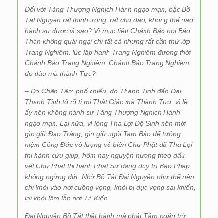
Đối với Tăng Thượng Nghịch Hành ngạo mạn, bậc Bồ
Tát Nguyện rất thịnh trọng, rất chu đáo, không thể nào
hành sự được vì sao? Vì mục tiêu Chánh Báo nơi Báo
Thân không quái ngại chi tất cả nhưng rất cần thứ lớp
Trang Nghiêm, lúc lập hạnh Trang Nghiêm đương thời
Chánh Báo Trang Nghiêm, Chánh Báo Trang Nghiêm
do đâu mà thành Tựu?
– Do Chân Tâm phổ chiếu, do Thanh Tịnh đến Đại
Thanh Tịnh tỏ rõ tỉ mỉ Thật Giác mà Thành Tựu, vì lẽ
ấy nên không hành sự Tăng Thượng Nghịch Hành
ngạo mạn. Lại nữa, vì lòng Tha Lợi Độ Sinh nên mới
gìn giữ Đạo Tràng, gìn giữ ngôi Tam Bảo để tưởng
niệm Công Đức vô lượng vô biên Chư Phật đã Tha Lợi
thi hành cứu giúp, hôm nay nguyện nương theo dấu
vết Chư Phật thi hành Phật Sự đặng duy trì Bảo Pháp
không ngừng dứt. Nhờ Bồ Tát Đại Nguyện như thế nên
chi khỏi vào nơi cuồng vọng, khỏi bị dục vọng sai khiến,
lại khỏi lầm lẫn nơi Tà Kiến.
Đại Nguyện Bồ Tát thật hành mà phát Tâm ngăn trừ