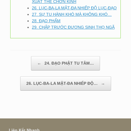
XUẤT THẾ CHƠN KINH
26. LỤC-BA-LA MẬT-ĐA NHIẾP ĐỘ LỤC-ĐẠO
27. SỰ TU HÀNH KHÓ MÀ KHÔNG KHÓ…
28. ĐẠO PHẨM
29. CHẤP TRƯỚC ĐƯƠNG SINH THỌ NGÃ
Post navigation
←
24. ĐẠO PHẬT TU TÂM…
26. LỤC-BA-LA MẬT-ĐA NHIẾP ĐỘ…
→
Liên Kết Nhanh