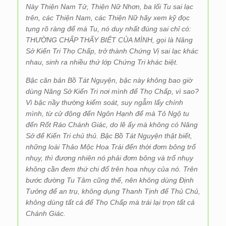
Này Thiện Nam Tử, Thiện Nữ Nhơn, ba lối Tu sai lạc
trên, các Thiện Nam, các Thiện Nữ hãy xem kỹ đọc
tụng rõ ràng để mà Tu, nó duy nhất đúng sai chỉ có:
THƯỜNG CHẤP THẤY BIẾT CỦA MÌNH, gọi là Năng
Sở Kiến Tri Thọ Chấp, trở thành Chứng Vị sai lạc khác
nhau, sinh ra nhiều thứ lớp Chứng Tri khác biệt.
Bậc căn bản Bồ Tát Nguyện, bậc này không bao giờ
dùng Năng Sở Kiến Tri nơi mình để Thọ Chấp, vì sao?
Vì bậc nầy thường kiểm soát, suy ngẫm lấy chính
mình, từ cử động đến Ngôn Hạnh để mà Tỏ Ngộ tu
đến Rốt Ráo Chánh Giác, do lẽ ấy mà không có Năng
Sở để Kiến Tri chủ thủ. Bậc Bồ Tát Nguyện thật biết,
những loài Thảo Mộc Hoa Trái đến thời đơm bông trổ
nhụy, thì đương nhiên nó phải đơm bông và trổ nhụy
không cần đem thứ chi đổ trên hoa nhụy của nó. Trên
bước đường Tu Tâm cũng thế, nên không dùng Định
Tưởng để an trụ, không dụng Thanh Tịnh để Thủ Chủ,
không dùng tất cả để Thọ Chấp mà trái lại trọn tất cả
Chánh Giác.