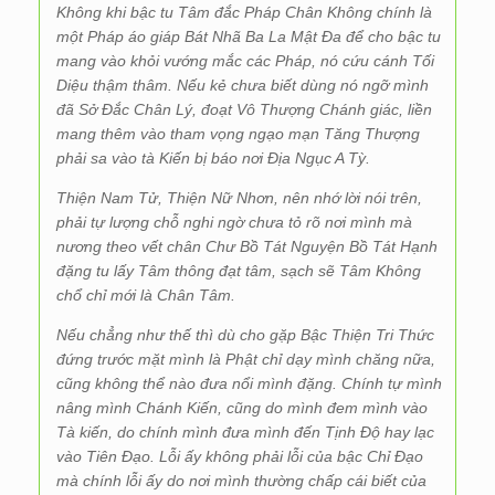
Không khi bậc tu Tâm đắc Pháp Chân Không chính là
một Pháp áo giáp Bát Nhã Ba La Mật Đa để cho bậc tu
mang vào khỏi vướng mắc các Pháp, nó cứu cánh Tối
Diệu thậm thâm. Nếu kẻ chưa biết dùng nó ngỡ mình
đã Sở Đắc Chân Lý, đoạt Vô Thượng Chánh giác, liền
mang thêm vào tham vọng ngạo mạn Tăng Thượng
phải sa vào tà Kiến bị báo nơi Địa Ngục A Tỳ.
Thiện Nam Tử, Thiện Nữ Nhơn, nên nhớ lời nói trên,
phải tự lượng chỗ nghi ngờ chưa tỏ rõ nơi mình mà
nương theo vết chân Chư Bồ Tát Nguyện Bồ Tát Hạnh
đặng tu lấy Tâm thông đạt tâm, sạch sẽ Tâm Không
chổ chỉ mới là Chân Tâm.
Nếu chẳng như thế thì dù cho gặp Bậc Thiện Tri Thức
đứng trước mặt mình là Phật chỉ dạy mình chăng nữa,
cũng không thể nào đưa nổi mình đặng. Chính tự mình
nâng mình Chánh Kiến, cũng do mình đem mình vào
Tà kiến, do chính mình đưa mình đến Tịnh Độ hay lạc
vào Tiên Đạo. Lỗi ấy không phải lỗi của bậc Chỉ Đạo
mà chính lỗi ấy do nơi mình thường chấp cái biết của