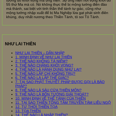
tưởng do khởi vọng mà ứng hiện. Sự ứng hiện nơi vọng khởi do
55 thứ Ma mà có. Nó không thực thể bị mộng tưởng điên đảo
mà thành, sai biệt với tinh thần thể tánh tự giác, cũng như
mộng tưởng nhập xuất để bị Ma Nghiệp lừa gạt phát sinh điên
khùng, duy nhất nương theo Thiền Tánh, tỏ soi Tỏ Tánh.
NHƯ LAI THIỀN
NHƯ LAI THIỀN – DẪN NHẬP
1. MINH ĐỊNH VỀ NHƯ LAI THIỀN
2. THẾ NÀO KHÔNG TÀ NIỆM?
3. THẾ NÀO CHẲNG KHỞI VỌNG?
4. THẾ NÀO LÀ HÀNH DỤNG NHƯ LAI?
5. THẾ NÀO LẬP CHỈ KHÔNG TRỤ?
6. THẾ NÀO LÀ LẬP THỂ GIÁC?
7. TẠI SAO PHẬT THUYẾT PHÁP ĐƯỢC GỌI LÀ BẢO
PHÁP?
8. THẾ NÀO LÀ SÁU CỬA THIỀN MÔN?
9. THẾ NÀO LÀ BỐN TƯỚNG GIẢI THOÁT?
10. MINH ĐỊNH VỀ THỂ TÁNH CỦA THIỀN
11. TẠI SAO THIỀN TÔNG TÂM TRUYỀN TÂM LIỄU NGỘ
12. TỨ THỜI THIỀN TỌA
13. TỌA THIỀN
14. THẾ NÀO LÀ NHẬP THIỀN?