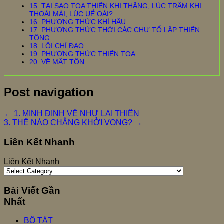
15. TẠI SAO TỌA THIỀN KHI THĂNG, LÚC TRẦM KHI
THOẢI MÁI, LÚC UỂ OẢI?
16. PHƯƠNG THỨC KHÍ HẬU
17. PHƯƠNG THỨC THỜI CÁC CHƯ TỔ LẬP THIỀN
TÔNG
18. LỐI CHỈ ĐẠO
19. PHƯƠNG THỨC THIỀN TỌA
20. VỀ MẬT TÔN
Post navigation
←
1. MINH ĐỊNH VỀ NHƯ LAI THIỀN
3. THẾ NÀO CHẲNG KHỞI VỌNG?
→
Liên Kết Nhanh
Liên Kết Nhanh
Bài Viết Gần
Nhất
BỒ TÁT