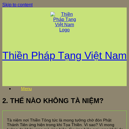
Skip to content
Thiền Pháp Tạng Việt Nam
Menu
2. THẾ NÀO KHÔNG TÀ NIỆM?
Tà niệm nơi Thiền Tông tức là mong tưởng chờ đón Phật
Thánh Tiên ứng hiện trong khi Tọa Thiền. Vì sao? Vì mong