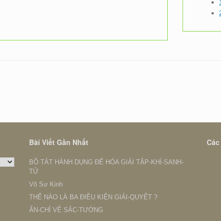
Bài Viết Gần Nhất
Các
BỒ TÁT HÀNH DỤNG ĐỂ HÓA GIẢI TẬP-KHÍ-SANH-
TỬ
Vô Sư Kinh
THẾ NÀO LÀ BA ĐIỀU KIỆN GIẢI-QUYẾT ?
ẤN-CHỈ VỀ SẮC-TƯỚNG