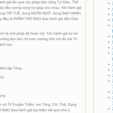
hành giả lần qua các pháp bản năng Tự Giác, Thể
y đều tương song trợ giúp cho nhau. Khi hành giả
, dụng TRÍ TUỆ, dụng NGÔN NGỮ, dụng ĐẠO HẠNH,
y đều là PHẨM TRỢ ĐẠO đưa hành giả đến Giác
h là một pháp độ hoàn mỹ. Các hành giả từ nơi
ướng làm kim chỉ nam nương nhờ nơi đó mà Tri
hành tựu.
Niệm lập Tông
Chỉ
Dụng
n và Tổ Truyền Thiền, nơi Tông, Chỉ, Thể, Dụng
 ĐẠO đưa hành giả tọa thiền kết quả như ý