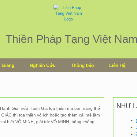
Thiền Pháp Tạng Việt Na
 Giảng
Nghiên Cứu
Thông báo
Liên Hệ
NHƯ L
Hành Giả, nếu Hành Giả tọa thiền mà bản năng thể
 GIÁC thì tọa thiền vô ích hoặc tạo thêm cái mê lầm
t soi biết VÔ MINH, giải trừ VÔ MINH, bằng chẳng