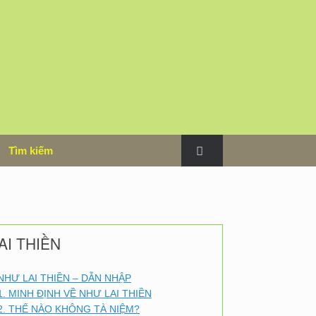
m
Tìm kiếm
AI THIỀN
NHƯ LAI THIỀN – DẪN NHẬP
1. MINH ĐỊNH VỀ NHƯ LAI THIỀN
2. THẾ NÀO KHÔNG TÀ NIỆM?