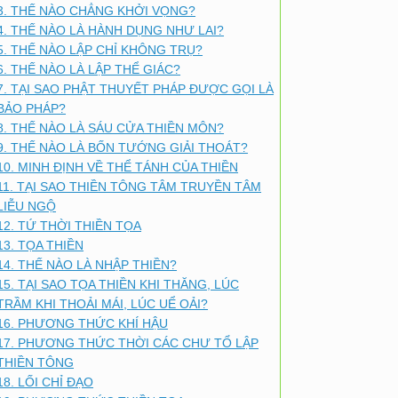
3. THẾ NÀO CHẲNG KHỞI VỌNG?
4. THẾ NÀO LÀ HÀNH DỤNG NHƯ LAI?
5. THẾ NÀO LẬP CHỈ KHÔNG TRỤ?
6. THẾ NÀO LÀ LẬP THỂ GIÁC?
7. TẠI SAO PHẬT THUYẾT PHÁP ĐƯỢC GỌI LÀ
BẢO PHÁP?
8. THẾ NÀO LÀ SÁU CỬA THIỀN MÔN?
9. THẾ NÀO LÀ BỐN TƯỚNG GIẢI THOÁT?
10. MINH ĐỊNH VỀ THỂ TÁNH CỦA THIỀN
11. TẠI SAO THIỀN TÔNG TÂM TRUYỀN TÂM
LIỄU NGỘ
12. TỨ THỜI THIỀN TỌA
13. TỌA THIỀN
14. THẾ NÀO LÀ NHẬP THIỀN?
15. TẠI SAO TỌA THIỀN KHI THĂNG, LÚC
TRẦM KHI THOẢI MÁI, LÚC UỂ OẢI?
16. PHƯƠNG THỨC KHÍ HẬU
17. PHƯƠNG THỨC THỜI CÁC CHƯ TỔ LẬP
THIỀN TÔNG
18. LỐI CHỈ ĐẠO