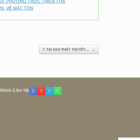
19. PHƯƠNG THỨC THIỀN TỌA
20. VỀ MẬT TÔN
7. TẠI SAO PHẬT THUYẾT…
→
 Kênh Liên Hệ