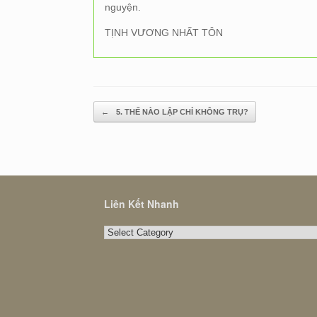
nguyện.
TỊNH VƯƠNG NHẤT TÔN
Post navigation
←
5. THẾ NÀO LẬP CHỈ KHÔNG TRỤ?
Liên Kết Nhanh
Liên
Kết
Nhanh