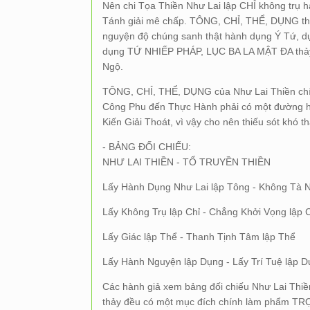
Nên chi Tọa Thiền Như Lai lập CHỈ không trụ 
Tánh giải mê chấp. TÔNG, CHỈ, THỂ, DỤNG thả
nguyện độ chúng sanh thật hành dụng Ý Tứ
dụng TỨ NHIẾP PHÁP, LỤC BA LA MẬT ĐA thả
Ngộ.
TÔNG, CHỈ, THỂ, DỤNG của Như Lai Thiền chín
Công Phu đến Thực Hành phải có một đường h
Kiến Giải Thoát, vì vậy cho nên thiếu sót khó t
- BẢNG ĐỐI CHIẾU:
NHƯ LAI THIỀN - TỔ TRUYỀN THIỀN
Lấy Hành Dụng Như Lai lập Tông - Không Tà 
Lấy Không Trụ lập Chỉ - Chẳng Khởi Vọng lập 
Lấy Giác lập Thể - Thanh Tịnh Tâm lập Thể
Lấy Hành Nguyện lập Dụng - Lấy Trí Tuệ lập 
Các hành giả xem bảng đối chiếu Như Lai Thiề
thảy đều có một mục đích chính làm phẩm TRỢ