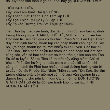
độ, tùy theo tinh thần ít gò ép, phái nầy gọi là NGUYÊN THỦY.
TIÊN ĐẠO THIỀN
Lấy Sơn Lâm Xuất Thế lập TÔNG
Lấy Thanh Kiết Thanh Tịnh Tâm lập CHỈ
Lấy Tọa Thiền Ly Dục Ly Ái Lập THỂ
Lấy Ép xác Trường Trai Ẩm Thực lập DỤNG
Tiên Đạo tùy theo căn tánh, đức tánh, trình độ, suy tưởng, định
tưởng không ngoài THANH, THÔ, TẾ, NHỊ để tu tập thiền tọa.
Cho nên tu Tiên đắc quả có thứ bậc. Pháp Môn Tiên Đạo Thiền
duy nhất định tưởng, huân tập các pháp thanh cao, đẹp đẽ, lấy
bỏ, lựa chọn, thanh lọc rồi mới nhiếp thu tu luyện. Các bậc tu
Tiên Đạo Thiền phần nhiều ưa thích lên non hoặc nơi lâm sơn
cùng cốc, vẫn có bậc chán đời xa lánh trần tục lên non tìm Tôn
Sư để tu luyện. Bậc tu Tiên kể ra thời nầy cũng hiếm. Chỉ có
bậc tu Phật lầm hướng tu hoặc chưa chu đáo lối tu nên chi
càng tín thành tin Phật bao nhiêu mà sai đường hướng vẫn bị
tu cầu hữu lậu Phước Báo Nhân Thiên sa vào Tiên Đạo. Sự lầm
tưởng chẳng phải bây giờ mới có, thời xưa vẫn thường bị sai
đường hướng cho nên kinh Kim Cang mới nói BỐN TƯỚNG
GIẢI THOÁT cốt để lại đời sau tránh khỏi tu sai lạc. TỊNH
VƯƠNG NHẤT TÔN