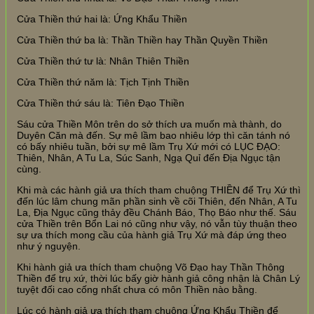
Cửa Thiền thứ hai là: Ứng Khẩu Thiền
Cửa Thiền thứ ba là: Thần Thiền hay Thần Quyền Thiền
Cửa Thiền thứ tư là: Nhân Thiên Thiền
Cửa Thiền thứ năm là: Tịch Tịnh Thiền
Cửa Thiền thứ sáu là: Tiên Đạo Thiền
Sáu cửa Thiền Môn trên do sở thích ưa muốn mà thành, do
Duyên Căn mà đến. Sự mê lầm bao nhiêu lớp thì căn tánh nó
có bấy nhiêu tuần, bởi sự mê lầm Trụ Xứ mới có LỤC ĐẠO:
Thiên, Nhân, A Tu La, Súc Sanh, Ngạ Quỉ đến Địa Ngục tận
cùng.
Khi mà các hành giả ưa thích tham chuộng THIỀN để Trụ Xứ thì
đến lúc lâm chung mãn phần sinh về cõi Thiên, đến Nhân, A Tu
La, Địa Ngục cũng thảy đều Chánh Báo, Thọ Báo như thế. Sáu
cửa Thiền trên Bổn Lai nó cũng như vậy, nó vẫn tùy thuận theo
sự ưa thích mong cầu của hành giả Trụ Xứ mà đáp ứng theo
như ý nguyện.
Khi hành giả ưa thích tham chuộng Võ Đạo hay Thần Thông
Thiền để trụ xứ, thời lúc bấy giờ hành giả công nhận là Chân Lý
tuyệt đối cao cống nhất chưa có môn Thiền nào bằng.
Lúc có hành giả ưa thích tham chuộng Ứng Khẩu Thiền để