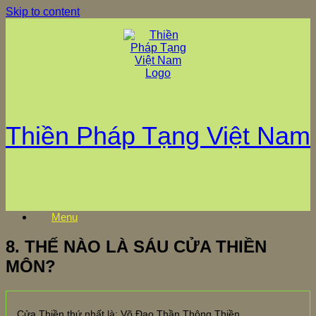
Skip to content
Thiền Pháp Tạng Việt Nam
Menu
8. THẾ NÀO LÀ SÁU CỬA THIỀN
MÔN?
Cửa Thiền thứ nhất là: Võ Đạo Thần Thông Thiền