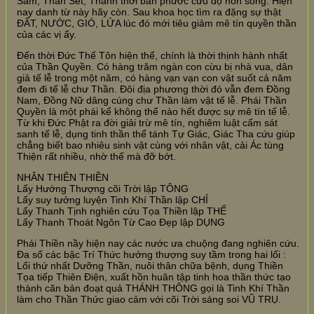
Sấm, Thần Sét, Thánh thời ban phước cứu độ non sông. Hiện
nay danh từ này hãy còn. Sau khoa học tìm ra đặng sự thật
ĐẤT, NƯỚC, GIÓ, LỬA lúc đó mới tiêu giảm mê tín quyền thần
của các vị ấy.
Đến thời Đức Thế Tôn hiện thể, chính là thời thịnh hành nhất
của Thần Quyền. Có hàng trăm ngàn con cừu bị nhà vua, dân
giả tế lễ trong một năm, có hàng vạn vạn con vật suốt cả năm
đem đi tế lễ chư Thần. Đôi địa phương thời đó vẫn đem Đồng
Nam, Đồng Nữ dâng cúng chư Thần làm vật tế lễ. Phái Thần
Quyền là một phái kể không thể nào hết được sự mê tín tế lễ.
Từ khi Đức Phật ra đời giải trừ mê tín, nghiêm luật cấm sát
sanh tế lễ, dụng tinh thần thể tánh Tự Giác, Giác Tha cứu giúp
chẳng biết bao nhiêu sinh vật cùng với nhân vật, cải Ác tùng
Thiện rất nhiều, nhờ thế mà đỡ bớt.
NHÂN THIÊN THIỀN
Lấy Hướng Thượng cõi Trời lập TÔNG
Lấy suy tưởng luyện Tinh Khí Thần lập CHỈ
Lấy Thanh Tịnh nghiên cứu Tọa Thiền lập THỂ
Lấy Thanh Thoát Ngôn Từ Cao Đẹp lập DỤNG
Phái Thiền nầy hiện nay các nước ưa chuộng đang nghiên cứu.
Đa số các bậc Trí Thức hướng thượng suy tầm trong hai lối :
Lối thứ nhất Dưỡng Thần, nuôi thân chữa bệnh, dụng Thiền
Tọa tiếp Thiên Điện, xuất hồn huân tập tinh hoa thần thức tạo
thành căn bản đoạt quả THÁNH THÔNG gọi là Tinh Khí Thần
làm cho Thần Thức giao cảm với cõi Trời sáng soi VŨ TRỤ.