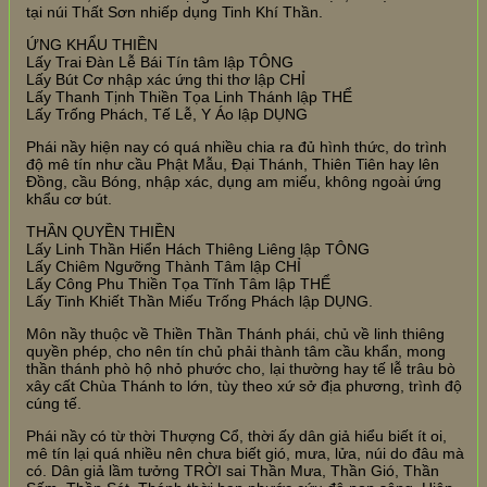
tại núi Thất Sơn nhiếp dụng Tinh Khí Thần.
ỨNG KHẨU THIỀN
Lấy Trai Đàn Lễ Bái Tín tâm lập TÔNG
Lấy Bút Cơ nhập xác ứng thi thơ lập CHỈ
Lấy Thanh Tịnh Thiền Tọa Linh Thánh lập THỂ
Lấy Trống Phách, Tế Lễ, Y Áo lập DỤNG
Phái nầy hiện nay có quá nhiều chia ra đủ hình thức, do trình
độ mê tín như cầu Phật Mẫu, Đại Thánh, Thiên Tiên hay lên
Đồng, cầu Bóng, nhập xác, dụng am miếu, không ngoài ứng
khẩu cơ bút.
THẦN QUYỀN THIỀN
Lấy Linh Thần Hiển Hách Thiêng Liêng lập TÔNG
Lấy Chiêm Ngưỡng Thành Tâm lập CHỈ
Lấy Công Phu Thiền Tọa Tĩnh Tâm lập THỂ
Lấy Tinh Khiết Thần Miếu Trống Phách lập DỤNG.
Môn nầy thuộc về Thiền Thần Thánh phái, chủ về linh thiêng
quyền phép, cho nên tín chủ phải thành tâm cầu khẩn, mong
thần thánh phò hộ nhỏ phước cho, lại thường hay tế lễ trâu bò
xây cất Chùa Thánh to lớn, tùy theo xứ sở địa phương, trình độ
cúng tế.
Phái nầy có từ thời Thượng Cổ, thời ấy dân giả hiểu biết ít oi,
mê tín lại quá nhiều nên chưa biết gió, mưa, lửa, núi do đâu mà
có. Dân giả lầm tưởng TRỜI sai Thần Mưa, Thần Gió, Thần