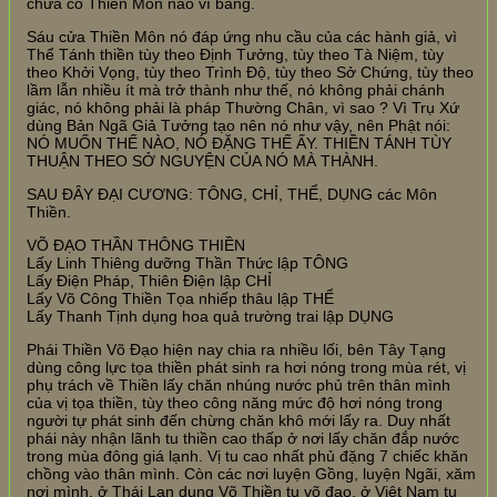
chưa có Thiền Môn nào ví bằng.
Sáu cửa Thiền Môn nó đáp ứng nhu cầu của các hành giả, vì
Thể Tánh thiền tùy theo Định Tưởng, tùy theo Tà Niệm, tùy
theo Khởi Vọng, tùy theo Trình Độ, tùy theo Sở Chứng, tùy theo
lầm lẫn nhiều ít mà trở thành như thế, nó không phải chánh
giác, nó không phải là pháp Thường Chân, vì sao ? Vì Trụ Xứ
dùng Bản Ngã Giả Tưởng tạo nên nó như vậy, nên Phật nói:
NÓ MUỐN THẾ NÀO, NÓ ĐẶNG THẾ ẤY. THIỀN TÁNH TÙY
THUẬN THEO SỞ NGUYỆN CỦA NÓ MÀ THÀNH.
SAU ĐÂY ĐẠI CƯƠNG: TÔNG, CHỈ, THỂ, DỤNG các Môn
Thiền.
VÕ ĐẠO THẦN THÔNG THIỀN
Lấy Linh Thiêng dưỡng Thần Thức lập TÔNG
Lấy Điện Pháp, Thiên Điện lập CHỈ
Lấy Võ Công Thiền Tọa nhiếp thâu lập THỂ
Lấy Thanh Tịnh dụng hoa quả trường trai lập DỤNG
Phái Thiền Võ Đạo hiện nay chia ra nhiều lối, bên Tây Tạng
dùng công lực tọa thiền phát sinh ra hơi nóng trong mùa rét, vị
phụ trách về Thiền lấy chăn nhúng nước phủ trên thân mình
của vị tọa thiền, tùy theo công năng mức độ hơi nóng trong
người tự phát sinh đến chừng chăn khô mới lấy ra. Duy nhất
phái này nhận lãnh tu thiền cao thấp ở nơi lấy chăn đắp nước
trong mùa đông giá lạnh. Vị tu cao nhất phủ đặng 7 chiếc khăn
chồng vào thân mình. Còn các nơi luyện Gồng, luyện Ngãi, xăm
nơi mình, ở Thái Lan dụng Võ Thiền tu võ đạo, ở Việt Nam tu