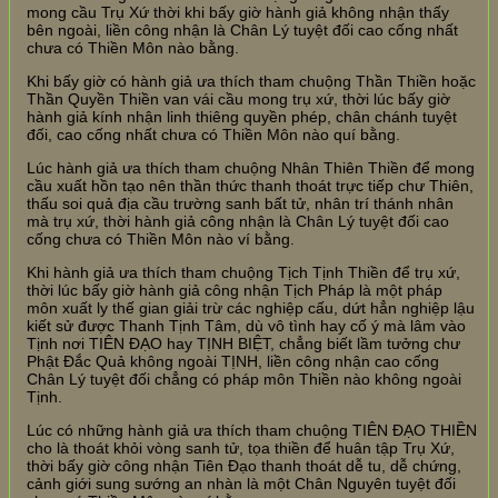
mong cầu Trụ Xứ thời khi bấy giờ hành giả không nhận thấy
bên ngoài, liền công nhận là Chân Lý tuyệt đối cao cống nhất
chưa có Thiền Môn nào bằng.
Khi bấy giờ có hành giả ưa thích tham chuộng Thần Thiền hoặc
Thần Quyền Thiền van vái cầu mong trụ xứ, thời lúc bấy giờ
hành giả kính nhận linh thiêng quyền phép, chân chánh tuyệt
đối, cao cống nhất chưa có Thiền Môn nào quí bằng.
Lúc hành giả ưa thích tham chuộng Nhân Thiên Thiền để mong
cầu xuất hồn tạo nên thần thức thanh thoát trực tiếp chư Thiên,
thấu soi quả địa cầu trường sanh bất tử, nhân trí thánh nhân
mà trụ xứ, thời hành giả công nhận là Chân Lý tuyệt đối cao
cống chưa có Thiền Môn nào ví bằng.
Khi hành giả ưa thích tham chuộng Tịch Tịnh Thiền để trụ xứ,
thời lúc bấy giờ hành giả công nhận Tịch Pháp là một pháp
môn xuất ly thế gian giải trừ các nghiệp cấu, dứt hẳn nghiệp lậu
kiết sử được Thanh Tịnh Tâm, dù vô tình hay cố ý mà lâm vào
Tịnh nơi TIÊN ĐẠO hay TỊNH BIỆT, chẳng biết lầm tưởng chư
Phật Đắc Quả không ngoài TỊNH, liền công nhận cao cống
Chân Lý tuyệt đối chẳng có pháp môn Thiền nào không ngoài
Tịnh.
Lúc có những hành giả ưa thích tham chuộng TIÊN ĐẠO THIỀN
cho là thoát khỏi vòng sanh tử, tọa thiền để huân tập Trụ Xứ,
thời bấy giờ công nhận Tiên Đạo thanh thoát dễ tu, dễ chứng,
cảnh giới sung sướng an nhàn là một Chân Nguyên tuyệt đối