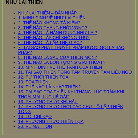
NHƯ LAI THIỀN
NHƯ LAI THIỀN – DẪN NHẬP
1. MINH ĐỊNH VỀ NHƯ LAI THIỀN
2. THẾ NÀO KHÔNG TÀ NIỆM?
3. THẾ NÀO CHẲNG KHỞI VỌNG?
4. THẾ NÀO LÀ HÀNH DỤNG NHƯ LAI?
5. THẾ NÀO LẬP CHỈ KHÔNG TRỤ?
6. THẾ NÀO LÀ LẬP THỂ GIÁC?
7. TẠI SAO PHẬT THUYẾT PHÁP ĐƯỢC GỌI LÀ BẢO
PHÁP?
8. THẾ NÀO LÀ SÁU CỬA THIỀN MÔN?
9. THẾ NÀO LÀ BỐN TƯỚNG GIẢI THOÁT?
10. MINH ĐỊNH VỀ THỂ TÁNH CỦA THIỀN
11. TẠI SAO THIỀN TÔNG TÂM TRUYỀN TÂM LIỄU NGỘ
12. TỨ THỜI THIỀN TỌA
13. TỌA THIỀN
14. THẾ NÀO LÀ NHẬP THIỀN?
15. TẠI SAO TỌA THIỀN KHI THĂNG, LÚC TRẦM KHI
THOẢI MÁI, LÚC UỂ OẢI?
16. PHƯƠNG THỨC KHÍ HẬU
17. PHƯƠNG THỨC THỜI CÁC CHƯ TỔ LẬP THIỀN
TÔNG
18. LỐI CHỈ ĐẠO
19. PHƯƠNG THỨC THIỀN TỌA
20. VỀ MẬT TÔN