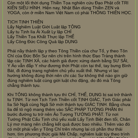
Còn một lối thời dụng Thiền Tọa nghiên cứu Đạo Phật cốt TRI
KIẾN SIÊU HÌNH. Hiện nay, Nhật Bản dùng Thiền ZEN và
YOGA, còn ở miền Nam Việt Nam có phái THÔNG THIÊN HỌC.
TỊCH TỊNH THIỀN
Lấy Nghiêm Luật Giới Luật lập TÔNG
Lấy tu Tịnh lìa Ái Xuất Ly lập CHỈ
Lấy Thiền Tọa Khất Thực lập THỂ
Lấy Công Đức Công Quả lập DỤNG
Phái nầy thành lập y theo Tông Thiền của chư Tổ, y theo Tôn
Chỉ của Đức Bổn Sư nên chi trên hình thức Đạo Tràng thành
lập các TỊNH XÁ, các hành giả được xứng danh bằng SƯ SẢI,
Y Áo vẫn đắp Y như đương thời Phật còn tại thế, tay bưng Bình
Bát, đi đứng trang nghiêm chủ yếu xuất thế. Nhưng vì lạc
hướng không đúng thời nên chi các Sư không thể nào gìn giữ
đúng nghiêm luật cùng giới luật cho đặng, do đó mà Tông
chẳng thành tựu.
Khi TÔNG không thành tựu thì CHỈ, THỂ, DỤNG bị sai trở thành
tu TỊNH. Từ nơi Tịch Tịnh Thiền cốt TỊNH GIÁC, Tịnh Giác phải
lìa Sở Ngã cùng Ngã Sở mới thành tựu GIÁC TỊNH. Bằng chưa
lìa để tỏ ngộ mang thêm vào SẮC PHÁP TƯỚNG PHẦN thì
bước đường tu trở nên Ảo Tượng TƯỚNG PHẬT. Từ nơi
Tướng Phật Cấu Tịnh chủ yếu xuất Lấy Tịnh Biệt đen tối, Chân
Lý mơ màng nên chẳng kết quả được bao nhiêu. Thêm vào đó
có một phái vẫn y Tông Chỉ trên nhưng lại có phần thư thái
hơn, tìm phương thức giải Mê Chấp, nghiêm luật tùy theo trình