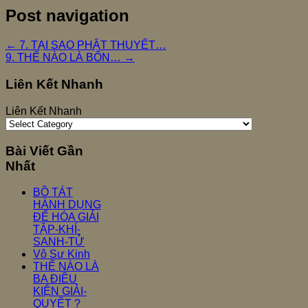
Post navigation
←
7. TẠI SAO PHẬT THUYẾT…
9. THẾ NÀO LÀ BỐN…
→
Liên Kết Nhanh
Liên Kết Nhanh
Bài Viết Gần
Nhất
BỒ TÁT
HÀNH DỤNG
ĐỂ HÓA GIẢI
TẬP-KHÍ-
SANH-TỬ
Vô Sư Kinh
THẾ NÀO LÀ
BA ĐIỀU
KIỆN GIẢI-
QUYẾT ?