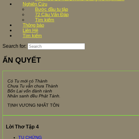
Nghiên Cứu
Bước đầu tu tập
72 Câu Vấn Đáp
Tìm kiếm
Thông báo
Liên Hệ
Tìm kiếm
Search for:
ẤN QUYẾT
Có Tu mới có Thành
Chưa Tu vẫn chưa Thành
Bổn Lai vốn đành rành
Nhân sanh đều Phật Tánh.
TỊNH VƯƠNG NHẤT TÔN
Lời Thơ Tập 4
TU CHỨNG