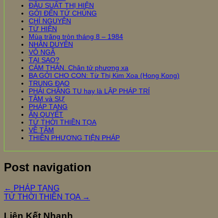
ĐÂU SUẤT THỊ HIỆN
GỞI ĐẾN TỨ CHÚNG
CHÍ NGUYỆN
TỨ HIỆN
Mùa trăng tròn tháng 8 – 1984
NHÂN DUYÊN
VÔ NGÃ
TẠI SAO?
CẢM THÁN. Chân tử phương xa
BA GỞI CHO CON: Từ Thị Kim Xoa (Hong Kong)
TRUNG ĐẠO
PHẢI CHĂNG TU hay là LẬP PHÁP TRÍ
TÂM và SỰ
PHÁP TẠNG
ẤN QUYẾT
TỨ THỜI THIỀN TỌA
VỀ TÂM
THIỀN PHƯƠNG TIỆN PHÁP
Post navigation
←
PHÁP TẠNG
TỨ THỜI THIỀN TỌA
→
Liên Kết Nhanh