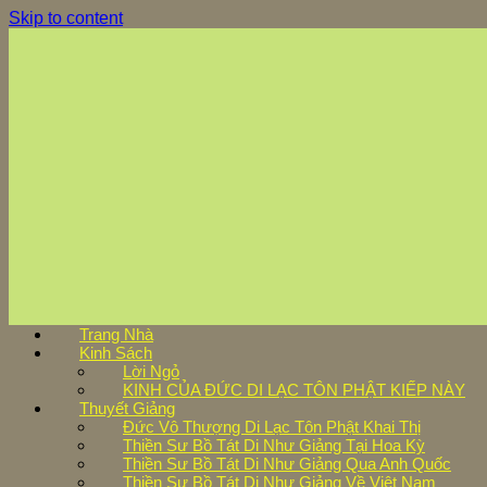
Skip to content
Trang Nhà
Kinh Sách
Lời Ngỏ
KINH CỦA ĐỨC DI LẠC TÔN PHẬT KIẾP NÀY
Thuyết Giảng
Đức Vô Thượng Di Lạc Tôn Phật Khai Thị
Thiền Sư Bồ Tát Di Như Giảng Tại Hoa Kỳ
Thiền Sư Bồ Tát Di Như Giảng Qua Anh Quốc
Thiền Sư Bồ Tát Di Như Giảng Về Việt Nam