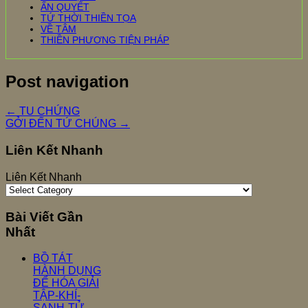
ẤN QUYẾT
TỨ THỜI THIỀN TỌA
VỀ TÂM
THIỀN PHƯƠNG TIỆN PHÁP
Post navigation
←
TU CHỨNG
GỞI ĐẾN TỨ CHÚNG
→
Liên Kết Nhanh
Liên Kết Nhanh
Bài Viết Gần
Nhất
BỒ TÁT
HÀNH DỤNG
ĐỂ HÓA GIẢI
TẬP-KHÍ-
SANH-TỬ