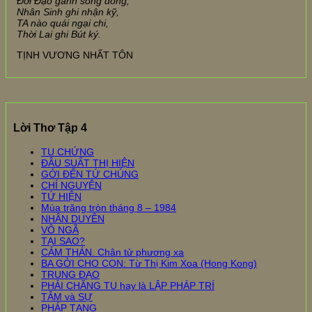
Đời Đạo gánh song đồng,
Nhân Sinh ghi nhận kỹ,
TA nào quái ngại chi,
Thời Lai ghi Bút ký.
TỊNH VƯƠNG NHẤT TÔN
Lời Thơ Tập 4
TU CHỨNG
ĐÂU SUẤT THỊ HIỆN
GỞI ĐẾN TỨ CHÚNG
CHÍ NGUYỆN
TỨ HIỆN
Mùa trăng tròn tháng 8 – 1984
NHÂN DUYÊN
VÔ NGÃ
TẠI SAO?
CẢM THÁN. Chân tử phương xa
BA GỞI CHO CON: Từ Thị Kim Xoa (Hong Kong)
TRUNG ĐẠO
PHẢI CHĂNG TU hay là LẬP PHÁP TRÍ
TÂM và SỰ
PHÁP TẠNG