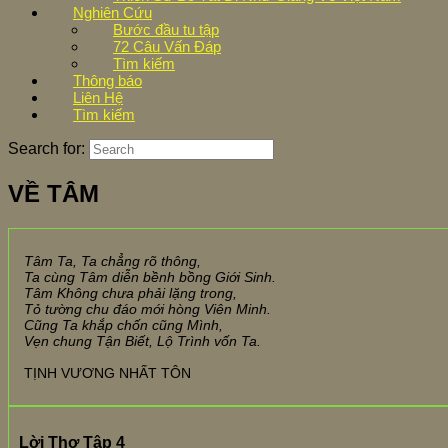
Nghiên Cứu
Bước đầu tu tập
72 Câu Vấn Đáp
Tìm kiếm
Thông báo
Liên Hệ
Tìm kiếm
Search for:
VỀ TÂM
Tâm Ta, Ta chẳng rõ thông,
Ta cùng Tâm diễn bềnh bồng Giới Sinh.
Tâm Không chưa phải lặng trong,
Tỏ tường chu đáo mới hòng Viên Minh.
Cũng Ta khắp chốn cũng Mình,
Vẹn chung Tận Biết, Lộ Trình vốn Ta.
TỊNH VƯƠNG NHẤT TÔN
Lời Thơ Tập 4