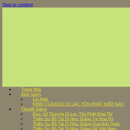
Skip to content
Trang Nhà
Kinh Sách
Lời Ngỏ
KINH CỦA ĐỨC DI LẠC TÔN PHẬT KIẾP NÀY
Thuyết Giảng
Đức Vô Thượng Di Lạc Tôn Phật Khai Thị
Thiền Sư Bồ Tát Di Như Giảng Tại Hoa Kỳ
Thiền Sư Bồ Tát Di Như Giảng Qua Anh Quốc
Thiền Sư Bồ Tát Di Như Giảng Về Việt Nam