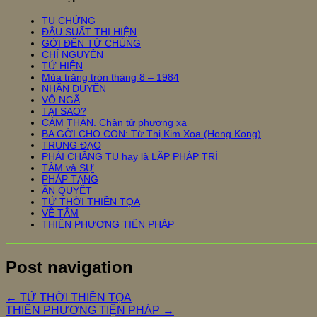
TU CHỨNG
ĐÂU SUẤT THỊ HIỆN
GỞI ĐẾN TỨ CHÚNG
CHÍ NGUYỆN
TỨ HIỆN
Mùa trăng tròn tháng 8 – 1984
NHÂN DUYÊN
VÔ NGÃ
TẠI SAO?
CẢM THÁN. Chân tử phương xa
BA GỞI CHO CON: Từ Thị Kim Xoa (Hong Kong)
TRUNG ĐẠO
PHẢI CHĂNG TU hay là LẬP PHÁP TRÍ
TÂM và SỰ
PHÁP TẠNG
ẤN QUYẾT
TỨ THỜI THIỀN TỌA
VỀ TÂM
THIỀN PHƯƠNG TIỆN PHÁP
Post navigation
←
TỨ THỜI THIỀN TỌA
THIỀN PHƯƠNG TIỆN PHÁP
→