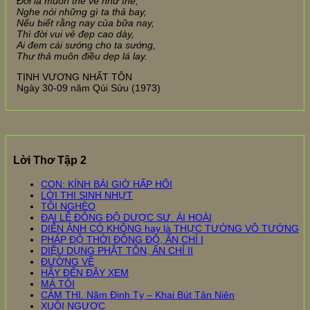
Đời là muôn thế về như thế,
Nghe nói những gì ta thả bay,
Nếu biết rằng nay của bữa nay,
Thì đời vui vẻ đẹp cao dày,
Ai đem cái sướng cho ta sướng,
Thư thả muôn điều dẹp lá lay.
TỊNH VƯƠNG NHẤT TÔN
Ngày 30-09 năm Qúi Sửu (1973)
Lời Thơ Tập 2
CON: KÍNH BÁI GIỜ HẤP HỐI
LỜI THI SINH NHỰT
TÔI NGHÈO
ĐẠI LỄ ĐÔNG ĐỘ DƯỢC SƯ. ÁI HOÀI
DIỄN ẢNH CÓ KHÔNG hay là THỰC TƯỚNG VÔ TƯỚNG
PHÁP ĐỘ THỜI ĐÔNG ĐỘ, ẤN CHỈ I
DIỆU DỤNG PHẬT TÔN, ẤN CHỈ II
ĐƯỜNG VỀ
HÃY ĐẾN ĐÂY XEM
MÁ TÔI
CẢM THI. Năm Đinh Tỵ – Khai Bút Tân Niên
XUÔI NGƯỢC