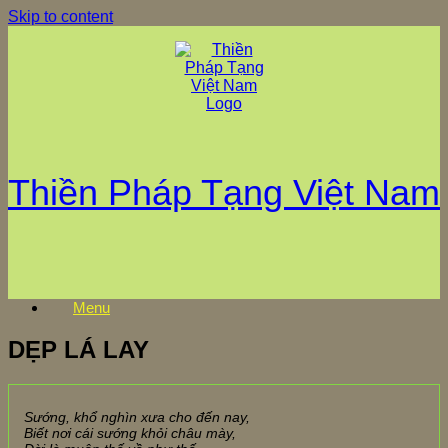
Skip to content
Thiền Pháp Tạng Việt Nam
Menu
DẸP LÁ LAY
Sướng, khổ nghìn xưa cho đến nay,
Biết nơi cái sướng khỏi châu mày,