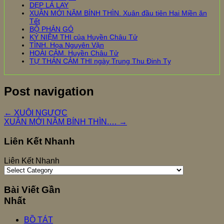
DẸP LÁ LAY
XUÂN MỚI NĂM BÍNH THÌN. Xuân đầu tiên Hai Miền ăn
Tết
BỘ PHẢN GỎ
KỶ NIỆM THI của Huyền Châu Tử
TÌNH. Họa Nguyên Vận
HOÀI CẢM. Huyền Châu Tử
TỰ THÁN CẢM THI ngày Trung Thu Đinh Tỵ
Post navigation
←
XUÔI NGƯỢC
XUÂN MỚI NĂM BÍNH THÌN.…
→
Liên Kết Nhanh
Liên Kết Nhanh
Bài Viết Gần
Nhất
BỒ TÁT