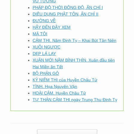
VÔ TƯỚNG
PHÁP ĐỘ THỜI ĐÔNG ĐỘ, ẤN CHỈ I
DIỆU DỤNG PHẬT TÔN, ẤN CHỈ II
ĐƯỜNG VỀ
HÃY ĐẾN ĐÂY XEM
MÁ TÔI
CẢM THI. Năm Đinh Tỵ – Khai Bút Tân Niên
XUÔI NGƯỢC
DẸP LÁ LAY
XUÂN MỚI NĂM BÍNH THÌN. Xuân đầu tiên
Hai Miền ăn Tết
BỘ PHẢN GỎ
KỶ NIỆM THI của Huyền Châu Tử
TÌNH. Họa Nguyên Vận
HOÀI CẢM. Huyền Châu Tử
TỰ THÁN CẢM THI ngày Trung Thu Đinh Tỵ
Post navigation