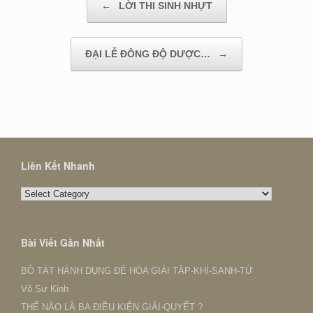
←
LỜI THI SINH NHỰT
ĐẠI LỄ ĐÔNG ĐỘ DƯỢC…
→
Liên Kết Nhanh
Liên
Kết
Nhanh
Bài Viết Gần Nhất
BỒ TÁT HÀNH DỤNG ĐỂ HÓA GIẢI TẬP-KHÍ-SANH-TỬ
Vô Sư Kinh
THẾ NÀO LÀ BA ĐIỀU KIỆN GIẢI-QUYẾT ?