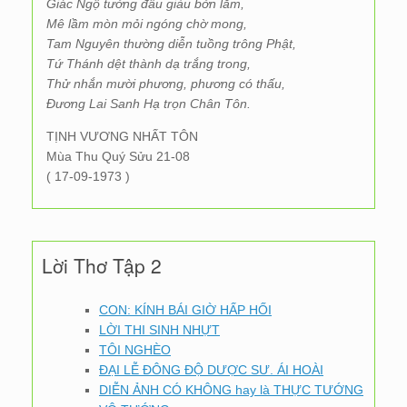
Giác Ngộ tưởng đâu giàu bởn lắm,
Mê lầm mòn mỏi ngóng chờ mong,
Tam Nguyên thường diễn tuồng trông Phật,
Tứ Thánh dệt thành dạ trắng trong,
Thử nhắn mười phương, phương có thấu,
Đương Lai Sanh Hạ trọn Chân Tôn.
TỊNH VƯƠNG NHẤT TÔN
Mùa Thu Quý Sửu 21-08
( 17-09-1973 )
Lời Thơ Tập 2
CON: KÍNH BÁI GIỜ HẤP HỐI
LỜI THI SINH NHỰT
TÔI NGHÈO
ĐẠI LỄ ĐÔNG ĐỘ DƯỢC SƯ. ÁI HOÀI
DIỄN ẢNH CÓ KHÔNG hay là THỰC TƯỚNG