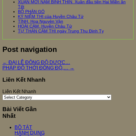
XUÂN MỚI NĂM BÍNH THÌN. Xuân đầu tiên Hai Miền ăn
Tết
BỘ PHẢN GỎ
KỶ NIỆM THI của Huyền Châu Tử
TÌNH. Họa Nguyên Vận
HOÀI CẢM. Huyền Châu Tử
TỰ THÁN CẢM THI ngày Trung Thu Đinh Tỵ
Post navigation
←
ĐẠI LỄ ĐÔNG ĐỘ DƯỢC…
PHÁP ĐỘ THỜI ĐÔNG ĐỘ,…
→
Liên Kết Nhanh
Liên Kết Nhanh
Bài Viết Gần
Nhất
BỒ TÁT
HÀNH DỤNG