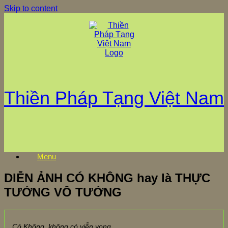
Skip to content
Thiền Pháp Tạng Việt Nam
Menu
DIỄN ẢNH CÓ KHÔNG hay là THỰC
TƯỚNG VÔ TƯỚNG
Có Không, không có viễn vong,