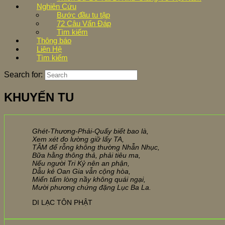
Nghiên Cứu
Bước đầu tu tập
72 Câu Vấn Đáp
Tìm kiếm
Thông báo
Liên Hệ
Tìm kiếm
Search for:
KHUYẾN TU
Ghét-Thương-Phải-Quấy biết bao là,
Xem xét đo lường giữ lấy TA,
TÂM để rỗng không thường Nhẫn Nhục,
Bữa hằng thông thả, phải tiêu ma,
Nếu người Tri Kỷ nên an phận,
Dẫu kẻ Oan Gia vẫn cộng hòa,
Miển tấm lòng nầy không quái ngại,
Mười phương chứng đặng Lục Ba La.
DI LẠC TÔN PHẬT