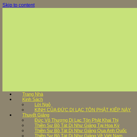
Skip to content
Trang Nhà
Kinh Sách
Lời Ngỏ
KINH CỦA ĐỨC DI LẠC TÔN PHẬT KIẾP NÀY
Thuyết Giảng
Đức Vô Thượng Di Lạc Tôn Phật Khai Thị
Thiền Sư Bồ Tát Di Như Giảng Tại Hoa Kỳ
Thiền Sư Bồ Tát Di Như Giảng Qua Anh Quốc
Thiền Sư Bồ Tát Di Như Giảng Về Việt Nam