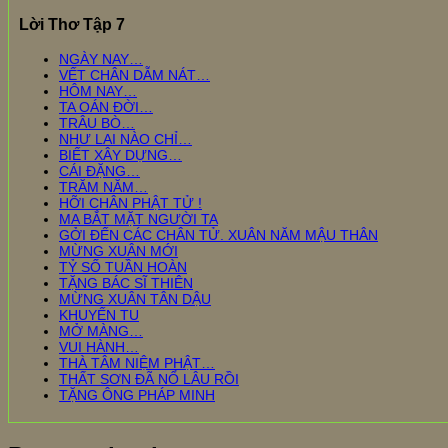
Lời Thơ Tập 7
NGÀY NAY…
VẾT CHÂN DẪM NÁT…
HÔM NAY…
TA OÁN ĐỜI…
TRÂU BÒ…
NHƯ LAI NÀO CHỈ…
BIẾT XÂY DỰNG…
CÁI ĐẶNG…
TRĂM NĂM…
HỠI CHÂN PHẬT TỬ !
MA BẮT MẶT NGƯỜI TA
GỞI ĐẾN CÁC CHÂN TỬ. XUÂN NĂM MẬU THÂN
MỪNG XUÂN MỚI
TỶ SỐ TUẦN HOÀN
TẶNG BÁC SĨ THIÊN
MỪNG XUÂN TÂN DẬU
KHUYẾN TU
MỞ MÀNG…
VUI HÀNH…
THÀ TÂM NIỆM PHẬT…
THẤT SƠN ĐÃ NỔ LÂU RỒI
TẶNG ÔNG PHÁP MINH