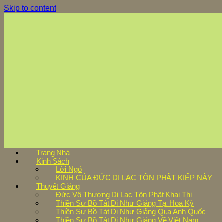
Skip to content
Trang Nhà
Kinh Sách
Lời Ngỏ
KINH CỦA ĐỨC DI LẠC TÔN PHẬT KIẾP NÀY
Thuyết Giảng
Đức Vô Thượng Di Lạc Tôn Phật Khai Thị
Thiền Sư Bồ Tát Di Như Giảng Tại Hoa Kỳ
Thiền Sư Bồ Tát Di Như Giảng Qua Anh Quốc
Thiền Sư Bồ Tát Di Như Giảng Về Việt Nam