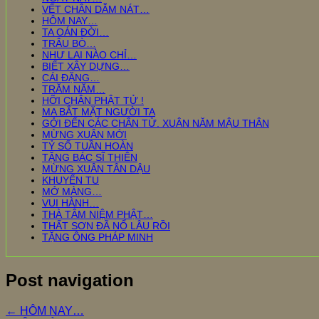
VẾT CHÂN DẪM NÁT…
HÔM NAY…
TA OÁN ĐỜI…
TRÂU BÒ…
NHƯ LAI NÀO CHỈ…
BIẾT XÂY DỰNG…
CÁI ĐẶNG…
TRĂM NĂM…
HỠI CHÂN PHẬT TỬ !
MA BẮT MẶT NGƯỜI TA
GỞI ĐẾN CÁC CHÂN TỬ. XUÂN NĂM MẬU THÂN
MỪNG XUÂN MỚI
TỶ SỐ TUẦN HOÀN
TẶNG BÁC SĨ THIÊN
MỪNG XUÂN TÂN DẬU
KHUYẾN TU
MỞ MÀNG…
VUI HÀNH…
THÀ TÂM NIỆM PHẬT…
THẤT SƠN ĐÃ NỔ LÂU RỒI
TẶNG ÔNG PHÁP MINH
Post navigation
←
HÔM NAY…