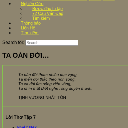
Nghiên Cứu
Bước đầu tu tập
72 Câu Vấn Đáp
Tìm kiếm
Thông báo
Liên Hệ
Tìm kiếm
Search for:
TA OÁN ĐỜI…
Ta oán đời tham nhiều dục vọng,
Ta mến đời thắc thẻo non sông,
Ta xa đời tìm sống viển vông,
Ta nhìn thật Biết nghe ròng duyên thanh.
TỊNH VƯƠNG NHẤT TÔN
Lời Thơ Tập 7
NGÀY NAY…