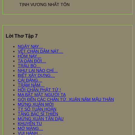
TỊNH VƯƠNG NHẤT TÔN
Lời Thơ Tập 7
NGÀY NAY…
VẾT CHÂN DẪM NÁT…
HÔM NAY…
TA OÁN ĐỜI…
TRÂU BÒ…
NHƯ LAI NÀO CHỈ…
BIẾT XÂY DỰNG…
CÁI ĐẶNG…
TRĂM NĂM…
HỠI CHÂN PHẬT TỬ !
MA BẮT MẶT NGƯỜI TA
GỞI ĐẾN CÁC CHÂN TỬ. XUÂN NĂM MẬU THÂN
MỪNG XUÂN MỚI
TỶ SỐ TUẦN HOÀN
TẶNG BÁC SĨ THIÊN
MỪNG XUÂN TÂN DẬU
KHUYẾN TU
MỞ MÀNG…
VUI HÀNH…