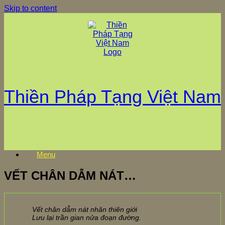
Skip to content
Thiền Pháp Tạng Việt Nam
Menu
VẾT CHÂN DẪM NÁT…
Vết chân dẫm nát nhân thiên giới
Lưu lại trần gian nửa đoạn đường.