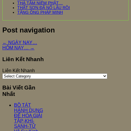
THÀ TÂM NIỆM PHẬT…
THẤT SƠN ĐÃ NỔ LÂU RỒI
TẶNG ÔNG PHÁP MINH
Post navigation
←
NGÀY NAY…
HÔM NAY…
→
Liên Kết Nhanh
Liên Kết Nhanh
Bài Viết Gần
Nhất
BỒ TÁT
HÀNH DỤNG
ĐỂ HÓA GIẢI
TẬP-KHÍ-
SANH-TỬ