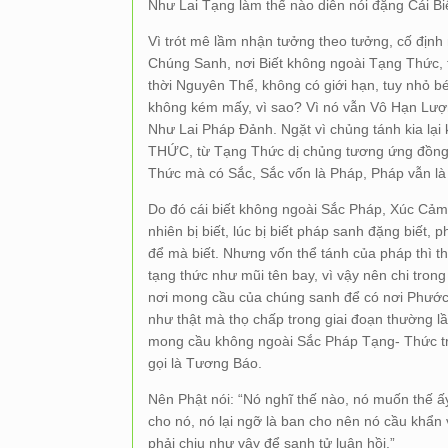
Như Lai Tạng làm thế nào diễn nói đặng Cái Biế
Vì trót mê lầm nhận tưởng theo tưởng, cố địn
Chúng Sanh, nơi Biết không ngoài Tạng Thức, t
thời Nguyên Thể, không có giới hạn, tuy nhỏ 
không kém mấy, vì sao? Vì nó vẫn Vô Hạn Lượng
Như Lai Pháp Đảnh. Ngặt vì chủng tánh kia lại 
THỨC, từ Tạng Thức dị chủng tương ứng đồn
Thức mà có Sắc, Sắc vốn là Pháp, Pháp vẫn là
Do đó cái biết không ngoài Sắc Pháp, Xúc Cảm 
nhiên bị biết, lúc bị biết pháp sanh đặng biết, 
để mà biết. Nhưng vốn thể tánh của pháp thì t
tạng thức như mũi tên bay, vì vậy nên chi tron
nơi mong cầu của chúng sanh để có nơi Phước B
như thật mà thọ chấp trong giai đoạn thường 
mong cầu không ngoài Sắc Pháp Tạng- Thức t
gọi là Tương Báo.
Nên Phật nói: “Nó nghĩ thế nào, nó muốn thế ấ
cho nó, nó lại ngỡ là ban cho nên nó cầu khẩn 
phải chịu như vậy để sanh tử luân hồi.”