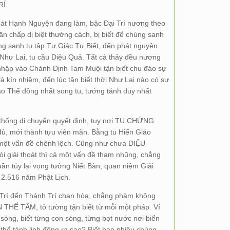
RÍ.
Tát Hạnh Nguyện đang làm, bậc Đại Trí nương theo
n chấp dị biệt thường cách, bị biết để chúng sanh
g sanh tu tập Tự Giác Tự Biết, đến phát nguyện
hư Lai, tu cầu Diệu Quả. Tất cả thảy đều nương
hập vào Chánh Định Tam Muội tận biết chu đáo sự
à kín nhiệm, đến lúc tận biết thời Như Lai nào có sự
áo Thể đồng nhất song tu, tướng tánh duy nhất
thống di chuyển quyết định, tuy nơi TU CHỨNG
ủ, mới thành tựu viên mãn. Bằng tu Hiển Giáo
 một vấn đề chênh lệch. Cũng như chưa DIỆU
iải thoát thì cả một vấn đề tham nhũng, chẳng
n túy lại vọng tưởng Niết Bàn, quan niệm Giải
i 2.516 năm Phật Lịch.
u Trí đến Thánh Trí chan hòa, chẳng phàm không
N THỂ TÂM, tỏ tường tận biết từ mỗi một pháp. Ví
 sóng, biết từng con sóng, từng bọt nước nơi biển
 thể tánh linh động ra sao? Biết bao nhiêu chúng