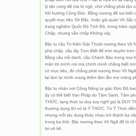
lý tận cùng để mà tỏ ngộ, chớ chẳng phải tận 
hồi hướng Công Đức. Bằng nương để soi biết chí
quyết mục tiêu Sở Đắc, hoặc giả quán Vô Sắc
trang nghiêm Quốc Độ Tịnh Độ, trong trăm ngà
Chấp, nhưng vẫn chấp Không vậy.
Bậc tu cầu Tri Kiến Giải Thoát nương theo Vô 
phá chấp, cầu lấy Trọn Biết để tròn duyên tròn 
Bằng cầu nổi danh, cầu Chánh Báo trong mọi h
mãn lời mình nói mà chính mình chẳng biết mìn
có mục tiêu, đó chẳng phải nương theo Vô Ng
lại làm tự mình mang thêm lầm lẫn mơ màng p
Bậc tu nhận nơi Công Năng tự giác Đức Độ bao
ấy có thể biết Vạn Pháp do Tâm Sanh, Tâm ph
THỨC, tạng thức tư duy suy nghĩ gọi là DUY 
thường dụng thì nó là Ý THỨC. Từ Ý Thức đến
nhưng mỗi tác dụng khác nhau trở thành ba văn
trong ba thôi. Bậc nương theo Vô Ngã để tỏ rõ t
lợi vô kể.