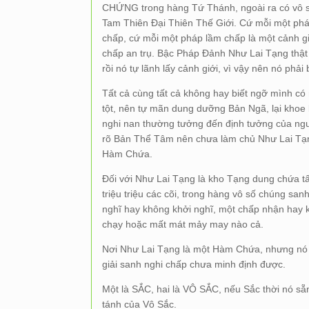
CHỨNG trong hàng Tứ Thánh, ngoài ra có vô s
Tam Thiên Đại Thiên Thế Giới. Cứ mỗi một ph
chấp, cứ mỗi một pháp lầm chấp là một cảnh g
chấp an trụ. Bậc Pháp Đảnh Như Lai Tạng thật b
rồi nó tự lãnh lấy cảnh giới, vì vậy nên nó p
Tất cả cùng tất cả không hay biết ngỡ mình 
tột, nên tự mãn dung dưỡng Bản Ngã, lại kho
nghi nan thường tưởng đến định tưởng của nguồ
rõ Bản Thể Tâm nên chưa làm chủ Như Lai Tạn
Hàm Chứa.
Đối với Như Lai Tạng là kho Tạng dung chứa tất 
triệu triệu các cõi, trong hàng vô số chúng s
nghĩ hay không khởi nghĩ, một chấp nhận hay 
chạy hoặc mất mát mảy may nào cả.
Nơi Như Lai Tạng là một Hàm Chứa, nhưng nó 
giải sanh nghi chấp chưa minh định được.
Một là SẮC, hai là VÔ SẮC, nếu Sắc thời nó sẵn
tánh của Vô Sắc.