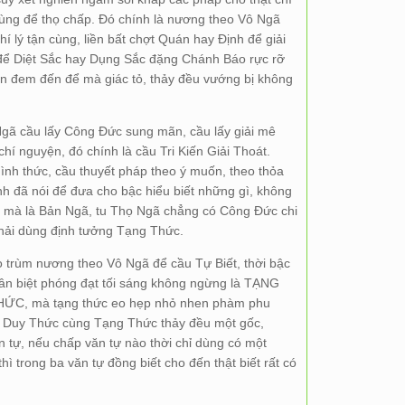
cùng để thọ chấp. Đó chính là nương theo Vô Ngã
 lý tận cùng, liền bất chợt Quán hay Định để giải
 để Diệt Sắc hay Dụng Sắc đặng Chánh Báo rực rỡ
n đem đến để mà giác tỏ, thảy đều vướng bị không
Ngã cầu lấy Công Đức sung mãn, cầu lấy giải mê
chí nguyện, đó chính là cầu Tri Kiến Giải Thoát.
ình thức, cầu thuyết pháp theo ý muốn, theo thỏa
h đã nói để đưa cho bậc hiểu biết những gì, không
ã mà là Bản Ngã, tu Thọ Ngã chẳng có Công Đức chi
hải dùng định tưởng Tạng Thức.
 trùm nương theo Vô Ngã để cầu Tự Biết, thời bậc
ân biệt phóng đạt tối sáng không ngừng là TẠNG
THỨC, mà tạng thức eo hẹp nhỏ nhen phàm phu
 Duy Thức cùng Tạng Thức thảy đều một gốc,
 tự, nếu chấp văn tự nào thời chỉ dùng có một
hì trong ba văn tự đồng biết cho đến thật biết rất có