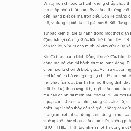
Vì vậy nên chi bậc tu hành không chấp pháp 
mà chấp pháp thời pháp ấy chẳng thường chân
đến, năng biết để mà trọn biết. Còn kẻ chẳng 
thế, vì đang bị biết tu cốt giải nơi Bị Biết đừn
Từ bậc kém trí tuệ tu hành trong một thời gi
đặng ích lợi của Tự Giác liền trở thành ĐẠI TRÍ,
còn ích kỷ, vừa tu cho mình lại vừa cứu giúp kẻ
Khi đã thực hành Bình Đẳng liền sở đắc Bình Đ
đẳng mà nó vẫn thi hành thực tại bình đẳng. T
chốn nào là chốn Bị Biết, giữa Vũ Trụ và con n
mọi kẻ nó có bà con giòng họ chi để quan sát t
trái phải, lần lượt Đại Trí kia mở thông đỉnh đ
một Trí Tuệ thích ứng, ít tự ngã chẳng còn tu c
mê nầy chính tại mình mê, chớ vũ trụ và mọi k
ngoại cảnh đưa cho mình, cùng các chư Tổ, ch
nhiêu nghi chấp thảy đều tỏ giải, chẳng còn dù
thời gian biết tất cả, đồng cảnh đồng trí liền có
sướng khổ như nhau chẳng sai biệt, không ph
NHỨT THIẾT TRÍ, tức nhiên một Trí đồng một C