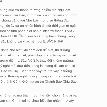
t.
h nung đúc trở thành thường nhiễm mà chịu làm
rở nên Giới Hạn, chớ trước kia chưa lầm còn trong
bé chẳng bằng với Như Lai nhưng sự thông đạt
, lúc ấy cứ an nhiên bình dị một thời gian tỏ ngộ
khởi so tính phân biệt nên bị biệt trở thành TẠNG
g hóa HƯ KHÔNG, nơi hư không hiệp chung Tạng
 Sắc không sai khác nên gọi là SẮC PHÁP.
đặng cho biết, khi đem đến để biết, thì đương
pháp diệt chưa biết, phải nhịp nhàng trong sanh diệt
hường diễn ra Sắc, Vô Sắc thay đổi không ngừng,
g ý nghĩ mãi đưa đến, xong lại mang đi, làm cho có
áo và Chịu Báo trong vay trả, trả vay in tuồng
lầm lại thường nghĩ tưởng chúng sanh ưa muốn hoặc
rở thành Cảnh Giới mà an trụ Chánh Báo Chịu Báo
y, nó tự tạo mà thành tựu như vậy, chớ chẳng ai ban
van xin. Chính tại nó chưa biết lầm nhận như vậy,