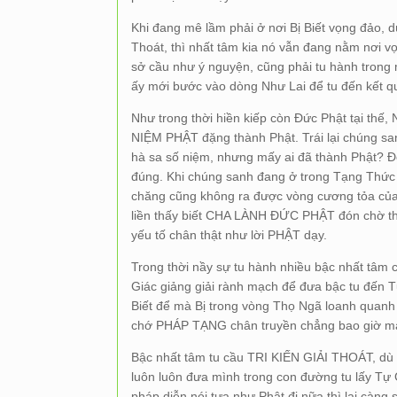
Khi đang mê lầm phải ở nơi Bị Biết vọng đảo, d
Thoát, thì nhất tâm kia nó vẫn đang nằm nơi v
sở cầu như ý nguyện, cũng phải tu hành trong 
ấy mới bước vào dòng Như Lai để tu đến kết qu
Như trong thời hiền kiếp còn Đức Phật tại thế
NIỆM PHẬT đặng thành Phật. Trái lại chúng sa
hà sa số niệm, nhưng mấy ai đã thành Phật? Đố
đúng. Khi chúng sanh đang ở trong Tạng Thức b
chăng cũng không ra được vòng cương tỏa củ
liền thấy biết CHA LÀNH ĐỨC PHẬT đón chờ thì 
yếu tố chân thật như lời PHẬT dạy.
Trong thời nầy sự tu hành nhiều bậc nhất tâm 
Giác giảng giải rành mạch để đưa bậc tu đến Tự
Biết để mà Bị trong vòng Thọ Ngã loanh quanh 
chớ PHÁP TẠNG chân truyền chẳng bao giờ mạ
Bậc nhất tâm tu cầu TRI KIẾN GIẢI THOÁT, dù bậ
luôn luôn đưa mình trong con đường tu lấy Tự 
pháp diễn nói tựa như Phật đi nữa thì lại càng