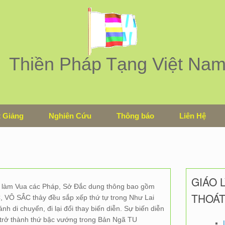
Thiền Pháp Tạng Việt Na
 Giảng
Nghiên Cứu
Thông báo
Liên Hệ
GIÁO 
làm Vua các Pháp, Sở Đắc dung thông bao gồm
THOÁ
 VÔ SẮC thảy đều sắp xếp thứ tự trong Như Lai
ánh di chuyển, đi lại đổi thay biến diễn. Sự biến diễn
 trở thành thứ bậc vướng trong Bản Ngã TU