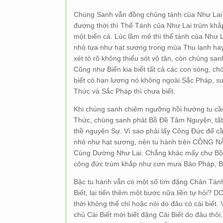
Chúng Sanh vẫn đồng chủng tánh của Như Lai d
đương thời thì Thể Tánh của Như Lai trùm k
một biển cả. Lúc lầm mê thì thể tánh của Như 
nhỏ tựa như hạt sương trong mùa Thu lạnh hay
xét tỏ rõ không thiếu sót vô tận, còn chúng s
Cũng như Biển kia biết tất cả các con sóng, ch
biết có hạn lượng nó không ngoài Sắc Pháp, s
Thức và Sắc Pháp thì chưa biết.
Khi chúng sanh chiêm ngưỡng hồi hướng tu cầu
Thức, chúng sanh phát Bồ Đề Tâm Nguyện, tất
thề nguyện Sự. Vì sao phải lấy Công Đức để 
nhỏ như hạt sương, nên tu hành trên CÔNG 
Cúng Dường Như Lai. Chẳng khác mấy chư Bồ T
công đức trùm khắp như cơn mưa Bảo Pháp, B
Bậc tu hành vẫn có một số tìm đặng Chân Tánh đ
Biết, lại tiến thêm một bước nữa liền tự hỏi? 
thời không thể chỉ hoặc nói do đâu có cái biết.
chủ Cái Biết mới biết đặng Cái Biết do đâu thô