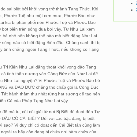
o sai biệt bởi khởi vọng trở thành Tạng Thức. Khi
hắp, Phước Tuệ như một cơn mưa, Phước Báo như
Lai kia bị phân phối nên Phước Tuệ và Phước Báo
 bọt biển trên sóng đua bơi vậy. Từ Như Lai xem
anh bé nhỏ nên không thể nào mà biết đặng Như Lai.
ớ sóng nào có biết đặng Biển đâu. Chúng sanh thì bị
uy tính chẳng ngoài Tạng Thức, nếu không có Tạng
 Tri Kiến Như Lai đặng thoát khỏi vọng đảo Tạng
 cả tinh thần nương vào Công Đức của Như Lai để
cầu Như Lai nguyện? Vì Phước Tuệ và Phước Báo bé
NĂNG và ĐẠO ĐỨC chẳng thọ chấp gọi là Công Đức
át hành thâm thu nhặt từng hạt sương để tạo nên
iển Cả của Pháp Tạng Như Lai vậy.
ể mà tu, cốt cổi giải từ nơi Bị Biết để đoạt đến Tự
DO ĐÂU CÓ CÁI BIẾT? Đối với các bậc đang bị biết
 Vì sao? Vì duy chỉ có đoạt đến Cái Biết tận cùng làm
i, ngoài ra hãy còn đang bị chứa nơi hàm chứa của