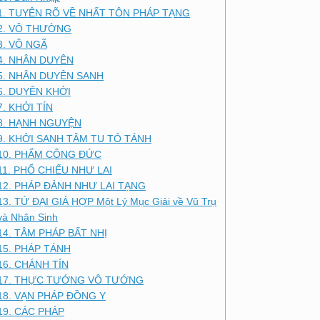
1. TUYÊN RÕ VỀ NHẤT TÔN PHÁP TẠNG
2. VÔ THƯỜNG
3. VÔ NGÃ
4. NHÂN DUYÊN
5. NHÂN DUYÊN SANH
6. DUYÊN KHỞI
7. KHỞI TÍN
8. HẠNH NGUYỆN
9. KHỞI SANH TÂM TU TỎ TÁNH
10. PHẨM CÔNG ĐỨC
11. PHỔ CHIẾU NHƯ LAI
12. PHÁP ĐẢNH NHƯ LAI TẠNG
13. TỨ ĐẠI GIẢ HỢP Một Lý Mục Giải về Vũ Trụ
và Nhân Sinh
14. TÂM PHÁP BẤT NHỊ
15. PHÁP TÁNH
16. CHÁNH TÍN
17. THỰC TƯỚNG VÔ TƯỚNG
18. VẠN PHÁP ĐỒNG Y
19. CÁC PHÁP