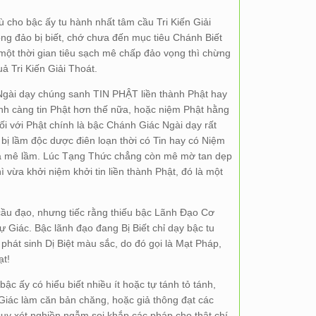
ù cho bậc ấy tu hành nhất tâm cầu Tri Kiến Giải
ọng đảo bị biết, chớ chưa đến mục tiêu Chánh Biết
một thời gian tiêu sạch mê chấp đảo vọng thì chừng
ả Tri Kiến Giải Thoát.
, Ngài dạy chúng sanh TIN PHẬT liền thành Phật hay
nh càng tin Phật hơn thế nữa, hoặc niệm Phật hằng
i với Phật chính là bậc Chánh Giác Ngài dạy rất
ị lầm độc dược điên loạn thời có Tin hay có Niệm
a mê lầm. Lúc Tạng Thức chẳng còn mê mờ tan dẹp
vừa khởi niệm khởi tin liền thành Phật, đó là một
cầu đạo, nhưng tiếc rằng thiếu bậc Lãnh Đạo Cơ
 Giác. Bậc lãnh đạo đang Bị Biết chỉ dạy bậc tu
phát sinh Dị Biệt màu sắc, do đó gọi là Mạt Pháp,
t!
c ấy có hiểu biết nhiều ít hoặc tự tánh tỏ tánh,
Giác làm căn bản chăng, hoặc giả thông đạt các
 suy xét nghiền ngẫm soi khắp các pháp cho thật chí