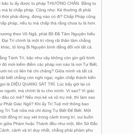
thì bậc tu ấy được tu pháp THƯỜNG CHÂN. Bằng tu
 mà bị chấp pháp. Cũng như: Kẻ thường đi phải
đi thời phải đứng, đứng nào có đi? Chấp Pháp cũng
g chấp pháp, nếu tu mà chấp thà rằng chưa tu là hơn.
an nương theo Vô Ngã, phát Bồ Đề Tâm Nguyện hiểu
 Đại Trí chính là một trí rộng rãi thân tâm chẳng
 khác, tỏ lòng Bi Nguyện bình đẳng đối với tất cả.
ẳng Tánh Trí, bậc như vậy không còn gìn giữ bình
ừ đó mới kiểm điểm các pháp nơi nào là nơi Tự Biết,
gười nó có liên hệ chi chăng? Giữa mình và tất cả
hật biết chẳng còn nghi ngại, ngăn chấp thành kiến
ạt gọi là DIỆU QUANG SÁT TRÍ. Lúc bấy giờ lại có
ho người, mà chính là tu cho mình. Vì sao? Vì giác
ẻ đâu có mê? Nếu mọi kẻ và vũ trụ mê, thì làm sao
ư Phật Giác Ngộ? Khi ấy Trí Tuệ mở thông bao
ng Trí Tuệ nữa mà chỉ dùng Tự Biết Để Biết. Một
 một đồng trí suy xét trong cảnh trong trí, vui buồn
ân giữa Phàm hoặc Thánh đều như một, liền Sở Đắc
ảnh, cảnh và trí duy nhất, chẳng phải phàm phu