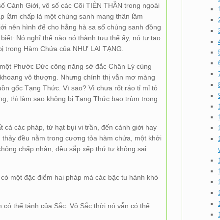
ố Cảnh Giới, vô số các Cõi TIÊN THẦN trong ngoài
áp lầm chấp là một chúng sanh mang thân lầm
iới nên hình để cho hằng hà sa số chúng sanh đồng
iết: Nó nghĩ thế nào nó thành tựu thế ấy, nó tự tạo
hải bị trong Hàm Chứa của NHƯ LAI TẠNG.
có một Phước Đức công năng sở đắc Chân Lý cùng
e khoang vô thượng. Nhưng chính thị vẫn mơ màng
n gốc Tạng Thức. Vì sao? Vì chưa rốt ráo tỉ mỉ tỏ
g, thì làm sao không bị Tạng Thức bao trùm trong
cả các pháp, từ hạt bụi vi trần, đến cảnh giới hay
anh thảy đều nằm trong cương tỏa hàm chứa, một khởi
không chấp nhận, đều sắp xếp thứ tự không sai
có một đặc điểm hai pháp mà các bậc tu hành khó
 có thể tánh của Sắc. Vô Sắc thời nó vẫn có thể