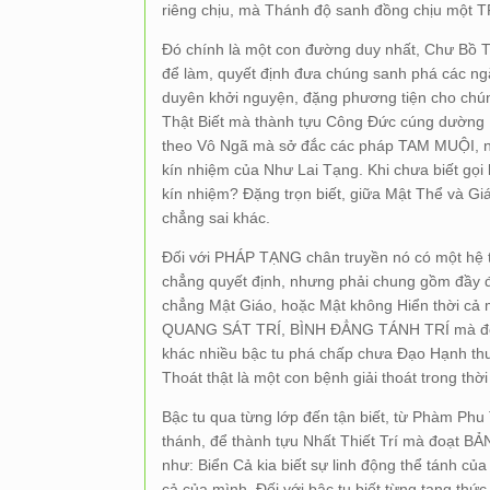
riêng chịu, mà Thánh độ sanh đồng chịu một T
Đó chính là một con đường duy nhất, Chư Bồ 
để làm, quyết định đưa chúng sanh phá các ngă
duyên khởi nguyện, đặng phương tiện cho chún
Thật Biết mà thành tựu Công Đức cúng dường N
theo Vô Ngã mà sở đắc các pháp TAM MUỘI, n
kín nhiệm của Như Lai Tạng. Khi chưa biết gọi l
kín nhiệm? Đặng trọn biết, giữa Mật Thể và Gi
chẳng sai khác.
Đối với PHÁP TẠNG chân truyền nó có một hệ 
chẳng quyết định, nhưng phải chung gồm đầy đ
chẳng Mật Giáo, hoặc Mật không Hiển thời cả
QUANG SÁT TRÍ, BÌNH ĐẲNG TÁNH TRÍ mà đòi g
khác nhiều bậc tu phá chấp chưa Đạo Hạnh thuầ
Thoát thật là một con bệnh giải thoát trong thờ
Bậc tu qua từng lớp đến tận biết, từ Phàm Ph
thánh, để thành tựu Nhất Thiết Trí mà đoạt BẢ
như: Biển Cả kia biết sự linh động thể tánh của
cả của mình. Đối với bậc tu biết từng tạng thức