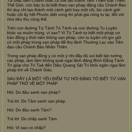
Tự Giác đến Chánh Giác có thể tạo thành Tam Thiên Đại Thiên
Thế Giới, còn bậc tu bị biết theo vạn pháp đặng cầu Chánh Báo
thì duy chỉ tạo thành một cảnh giới hay một cõi, lúc cảnh giới
hoặc cõi ấy hết Phước diệt vong thì phải gia công tu lại, đối với
nhà tiêu thụ cũng thế.
Trên con đường Tự Tánh Tỏ Tánh và con đường Tu Luyện
khác xa muôn trùng, vì sao? Vì Tỏ Tánh tự biết một pháp cơ
bản đồng y thời viên thông vạn pháp, còn tu luyện chỉ gìn giữ
có một pháp trong vạn pháp để thọ lãnh Thường Lạc vào Tiên
đạo cầu Chánh Báo Nhân Thiên.
Trong vạn pháp đồng y có một ý nhị đầy đủ soi biết tận tường
các pháp, làm tâm không quái ngại lãnh đặng Bình Đẳng Tánh
Trí giúp cho Trí Tuệ đến Diệu Quang Sát Trí khỏi ngăn ngại lầm
pháp trở về Chánh Giác.
SAU ĐÂY LÀ MỘT YẾU ĐIỂM TỰ HỎI ĐẶNG TỎ BIẾT TỪ VẠN
PHÁP TRỞ VỀ MỘT PHÁP.
Hỏi: Do đâu sanh vạn pháp?
Trả lời: Do Tâm sanh vạn pháp.
Hỏi: Do đâu sanh Tâm?
Trả lời: Do chấp sanh Tâm.
Hỏi: Vì sao có chấp?