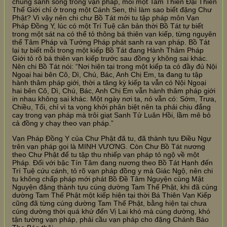
chúng sanh sống trong vạn pháp, mỗi một Tam Thiên Đại Thiên
Thế Giới chỉ ở trong một Cánh Sen, thì làm sao biết đặng Chư
Phật? Vì vậy nên chi chư Bồ Tát mới tu tập pháp môn Vạn
Pháp Đồng Y, lúc có một Trí Tuệ căn bản thời Bồ Tát tự biết
trong một sát na có thể tỏ thông bá thiên vạn kiếp, từng nguyên
thể Tâm Pháp và Tướng Pháp phát sanh ra vạn pháp. Bồ Tát
lại tự biết mỗi trong một kiếp Bồ Tát đang Hành Thâm Pháp
Giới tỏ rõ bá thiên vạn kiếp trước sau đồng y không sai khác.
Nên chi Bồ Tát nói: “Nơi hiện tại trong một kiếp ta có đầy đủ Nội
Ngoại hai bên Cô, Dì, Chú, Bác, Anh Chị Em, ta đang tu tập
hành thâm pháp giới, thời a tăng kỳ kiếp ta vẫn có Nội Ngoại
hai bên Cô, Dì, Chú, Bác, Anh Chị Em vẫn hành thâm pháp giới
in nhau không sai khác. Một ngày nơi ta, nó vẫn có: Sớm, Trưa,
Chiều, Tối, chỉ vì ta vọng khởi phân biệt nên ta phải chịu đắng
cay trong vạn pháp mà trôi giạt Sanh Tử Luân Hồi, lầm mê bỏ
cả đồng y chạy theo vạn pháp.”
Vạn Pháp Đồng Y của Chư Phật đã tu, đã thành tựu Điều Ngự
trên vạn pháp gọi là MINH VƯƠNG. Còn Chư Bồ Tát nương
theo Chư Phật để tu tập thu nhiếp vạn pháp tỏ ngộ về một
Pháp. Đối với bậc Tín Tâm đang nương theo Bồ Tát Hạnh đến
Trí Tuệ cứu cánh, tỏ rõ vạn pháp đồng y mà Giác Ngộ, nên chi
tu không chấp pháp mới phát Bồ Đề Tâm Nguyện cùng Mật
Nguyện đặng thành tựu cúng dường Tam Thế Phật, khi đã cúng
dường Tam Thế Phật một kiếp hiện tại thời Bá Thiên Vạn Kiếp
cũng đã từng cúng dường Tam Thế Phật, bằng hiện tại chưa
cúng dường thời quá khứ đến Vị Lai khó mà cúng dường, khó
tận tường vạn pháp, phải cầu vạn pháp cho đặng Chánh Báo