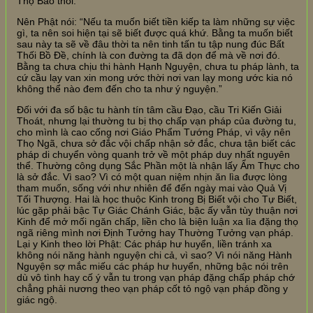
Thọ Báo thôi.
Nên Phật nói: “Nếu ta muốn biết tiền kiếp ta làm những sự việc
gì, ta nên soi hiện tại sẽ biết được quá khứ. Bằng ta muốn biết
sau này ta sẽ về đâu thời ta nên tinh tấn tu tập nung đúc Bất
Thối Bồ Đề, chính là con đường ta đã dọn để mà về nơi đó.
Bằng ta chưa chịu thi hành Hạnh Nguyện, chưa tu pháp lành, ta
cứ cầu lạy van xin mong ước thời nơi van lạy mong ước kia nó
không thể nào đem đến cho ta như ý nguyện.”
Đối với đa số bậc tu hành tín tâm cầu Đạo, cầu Tri Kiến Giải
Thoát, nhưng lại thường tu bị thọ chấp vạn pháp của đường tu,
cho mình là cao cống nơi Giáo Phẩm Tướng Pháp, vì vậy nên
Thọ Ngã, chưa sở đắc vội chấp nhận sở đắc, chưa tận biết các
pháp di chuyển vòng quanh trở về một pháp duy nhất nguyên
thể. Thường công dụng Sắc Phần một là nhận lấy Ẩm Thực cho
là sở đắc. Vì sao? Vì có một quan niệm nhịn ăn lìa được lòng
tham muốn, sống với như nhiên để đến ngày mai vào Quả Vị
Tối Thượng. Hai là học thuộc Kinh trong Bị Biết vội cho Tự Biết,
lúc gặp phải bậc Tự Giác Chánh Giác, bậc ấy vẫn tùy thuận nơi
Kinh để mở mối ngăn chấp, liền cho là biện luận xa lìa đặng thọ
ngã riêng mình nơi Định Tưởng hay Thường Tưởng vạn pháp.
Lại y Kinh theo lời Phật: Các pháp hư huyển, liền tránh xa
không nói năng hành nguyện chi cả, vì sao? Vì nói năng Hành
Nguyện sợ mắc miếu các pháp hư huyển, những bậc nói trên
dù vô tình hay cố ý vẫn tu trong vạn pháp đặng chấp pháp chớ
chẳng phải nương theo vạn pháp cốt tỏ ngộ vạn pháp đồng y
giác ngộ.