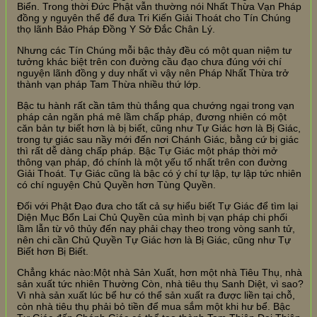
Biển. Trong thời Đức Phật vẫn thường nói Nhất Thừa Vạn Pháp
đồng y nguyên thể để đưa Tri Kiến Giải Thoát cho Tín Chúng
thọ lãnh Bảo Pháp Đồng Y Sở Đắc Chân Lý.
Nhưng các Tín Chúng mỗi bậc thảy đều có một quan niệm tư
tưởng khác biệt trên con đường cầu đạo chưa đúng với chí
nguyện lãnh đồng y duy nhất vì vậy nên Pháp Nhất Thừa trở
thành vạn pháp Tam Thừa nhiều thứ lớp.
Bậc tu hành rất cần tâm thù thắng qua chướng ngại trong vạn
pháp cản ngăn phá mê lầm chấp pháp, đương nhiên có một
căn bản tự biết hơn là bị biết, cũng như Tự Giác hơn là Bị Giác,
trong tự giác sau nầy mới đến nơi Chánh Giác, bằng cứ bị giác
thì rất dễ dàng chấp pháp. Bậc Tự Giác một pháp thời mở
thông vạn pháp, đó chính là một yếu tố nhất trên con đường
Giải Thoát. Tự Giác cũng là bậc có ý chí tự lập, tự lập tức nhiên
có chí nguyện Chủ Quyền hơn Tùng Quyền.
Đối với Phật Đạo đưa cho tất cả sự hiểu biết Tự Giác để tìm lại
Diện Mục Bổn Lai Chủ Quyền của mình bị vạn pháp chi phối
lầm lẫn từ vô thủy đến nay phải chạy theo trong vòng sanh tử,
nên chi cần Chủ Quyền Tự Giác hơn là Bị Giác, cũng như Tự
Biết hơn Bị Biết.
Chẳng khác nào:Một nhà Sản Xuất, hơn một nhà Tiêu Thụ, nhà
sản xuất tức nhiên Thường Còn, nhà tiêu thụ Sanh Diệt, vì sao?
Vì nhà sản xuất lúc bể hư có thể sản xuất ra được liền tại chỗ,
còn nhà tiêu thụ phải bỏ tiền để mua sắm một khi hư bể. Bậc