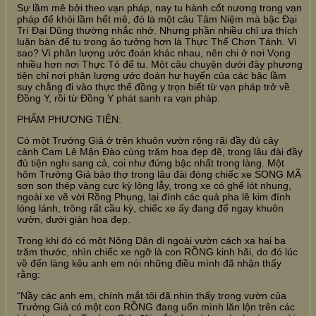
Sự lầm mê bởi theo vạn pháp, nay tu hành cốt nương trong vạn
pháp để khỏi lầm hết mê, đó là một câu Tâm Niệm mà bậc Đại
Trí Đại Dũng thường nhắc nhở. Nhưng phần nhiều chỉ ưa thích
luận bàn để tu trong ảo tưởng hơn là Thực Thể Chơn Tánh. Vì
sao? Vì phân lượng ước đoán khác nhau, nên chi ở nơi Vọng
nhiều hơn nơi Thực Tỏ để tu. Một câu chuyện dưới đây phương
tiện chỉ nơi phân lượng ước đoán hư huyển của các bậc lầm
suy chẳng đi vào thực thể đồng y trọn biết từ vạn pháp trở về
Đồng Y, rồi từ Đồng Y phát sanh ra vạn pháp.
PHẨM PHƯƠNG TIỆN:
Có một Trưởng Giả ở trên khuôn vườn rộng rãi đầy đủ cây
cảnh Cam Lê Mận Đào cùng trăm hoa đẹp đẽ, trong lâu đài đầy
đủ tiện nghi sang cả, coi như đứng bậc nhất trong làng. Một
hôm Trưởng Giả bảo thợ trong lâu đài đóng chiếc xe SONG MÃ
sơn son thép vàng cực kỳ lộng lẫy, trong xe có ghế lót nhung,
ngoài xe vẽ vời Rồng Phụng, lại đính các quả pha lê kim đính
lóng lánh, trông rất cầu kỳ, chiếc xe ấy đang để ngay khuôn
vườn, dưới giàn hoa đẹp.
Trong khi đó có một Nông Dân đi ngoài vườn cách xa hai ba
trăm thước, nhìn chiếc xe ngỡ là con RỒNG kinh hãi, do đó lúc
về đến làng kêu anh em nói những điều mình đã nhận thấy
rằng:
“Nầy các anh em, chính mắt tôi đã nhìn thấy trong vườn của
Trưởng Giả có một con RỒNG đang uốn mình lăn lộn trên các