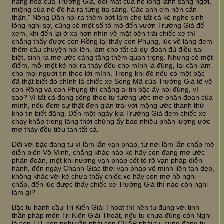
hàng hoa của Trưởng Giả, đôi mắt của nó long lanh sáng ngời,
miệng của nó đỏ hà ra từng tia sáng. Các anh em nên cẩn
thận.” Nông Dân nói ra thêm bớt làm cho tất cả kẻ nghe sinh
lòng nghi sợ, cũng có một số tò mò đến vườn Trưởng Giả để
xem, khi đến lại ở xa hơn nhìn về mặt bên trái chiếc xe thì
chẳng thấy được con Rồng lại thấy con Phụng, lúc về làng đem
thêm câu chuyện nói lên, làm cho tất cả dự đoán đủ điều sai
biệt, sinh ra mơ ước càng tăng thêm quan trọng. Nhưng có một
điểm, mỗi một kẻ nói ra thảy đều cho mình là đúng, lại cần làm
cho mọi người tin theo lời mình. Trong khi đó nếu có một bậc
đã thật biết đó chính là chiếc xe Song Mã của Trưởng Giả tô vẽ
con Rồng và con Phụng thì chẳng ai tin bậc ấy nói đúng, vì
sao? Vì tất cả đang sống theo tư tưởng ước mơ phân đoán của
mình, nếu đem sự thật đơn giản trái với mộng ước thành thử
khó tin biết đặng. Đến một ngày kia Trưởng Giả đem chiếc xe
chạy khắp trong làng thời chừng ấy bao nhiêu phân lượng ước
mơ thảy đều tiêu tan tất cả.
Đối với bậc đang tu vì lầm lẫn vạn pháp, từ nơi lầm lẫn chấp mê
diễn biến Vô Minh, chẳng khác nào kẻ hãy còn đang mơ ước
phân đoán, một khi nương vạn pháp cốt tỏ rõ vạn pháp diễn
hành, đến ngày Chánh Giác thời vạn pháp vô minh liền tan dẹp,
không khác với kẻ chưa thấy chiếc xe hãy còn mơ hồ nghi
chấp, đến lúc được thấy chiếc xe Trưởng Giả thì nào còn nghi
làm gì?
Bậc tu hành cầu Tri Kiến Giải Thoát thì nên tu đúng với tinh
thần pháp môn Tri Kiến Giải Thoát, nếu tu chưa đúng còn Nghi
là còn TU, còn nghi vẫn phải còn CHẤP phải tu, cùng đang tu.