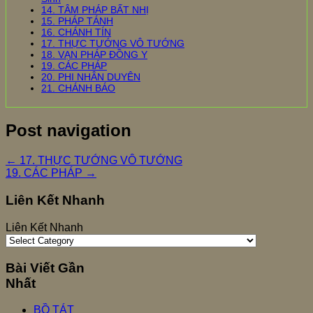
14. TÂM PHÁP BẤT NHỊ
15. PHÁP TÁNH
16. CHÁNH TÍN
17. THỰC TƯỚNG VÔ TƯỚNG
18. VẠN PHÁP ĐỒNG Y
19. CÁC PHÁP
20. PHI NHÂN DUYÊN
21. CHÁNH BÁO
Post navigation
←
17. THỰC TƯỚNG VÔ TƯỚNG
19. CÁC PHÁP
→
Liên Kết Nhanh
Liên Kết Nhanh
Bài Viết Gần
Nhất
BỒ TÁT