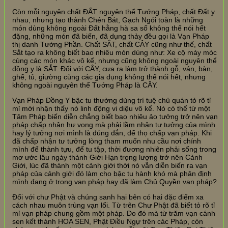
Còn mỗi nguyên chất ĐẤT nguyên thể Tướng Pháp, chất Đất y
nhau, nhưng tạo thành Chén Bát, Gạch Ngói toàn là những
món dùng không ngoài Đất hằng hà sa số không thể nói hết
đặng, những món đã biến, đã dụng thảy đều gọi là Vạn Pháp
thị danh Tướng Phần. Chất SẮT, chất CÂY cũng như thế, chất
Sắt tạo ra không biết bao nhiêu món dùng như: Xe cộ máy móc
cùng các món khác vô kể, nhưng cũng không ngoài nguyên thể
đồng y là SẮT. Đối với CÂY, cưa ra làm trở thành gỗ, ván, bàn,
ghế, tủ, giường cùng các gia dụng không thể nói hết, nhưng
không ngoài nguyên thể Tướng Pháp là CÂY.
Vạn Pháp Đồng Y bậc tu thường dùng trí tuệ chủ quán tỏ rõ tỉ
mỉ mới nhận thấy nó linh động vi diệu vô kể. Nó có thể từ một
Tâm Pháp biến diễn chẳng biết bao nhiêu ảo tưởng trở nên vạn
pháp chấp nhận hư vọng mà phải lầm nhận tư tưởng của mình
hay lý tưởng nơi mình là đúng đắn, để thọ chấp vạn pháp. Khi
đã chấp nhận tư tưởng lòng tham muốn nhu cầu nơi chính
mình để thành tựu, để tu tập, thời đương nhiên phải sống trong
mơ ước lâu ngày thành Giới Hạn trọng lượng trở nên Cảnh
Giới, lúc đã thành một cảnh giới thời nó vẫn diễn biến ra vạn
pháp của cảnh giới đó làm cho bậc tu hành khó mà phân định
mình đang ở trong vạn pháp hay đã làm Chủ Quyền vạn pháp?
Đối với chư Phật và chúng sanh hai bên có hai đặc điểm xa
cách nhau muôn trùng vạn lối. Từ trên Chư Phật đã biết tỏ rõ tỉ
mỉ vạn pháp chung gồm một pháp. Do đó mà từ trăm vạn cánh
sen kết thành HOA SEN, Phật Điều Ngự trên các Pháp, còn