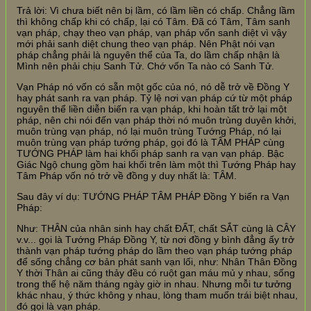
Trả lời: Vì chưa biết nên bị lầm, có lầm liền có chấp. Chẳng lầm
thì không chấp khi có chấp, lại có Tâm. Đã có Tâm, Tâm sanh
vạn pháp, chạy theo vạn pháp, vạn pháp vốn sanh diệt vì vậy
mới phải sanh diệt chung theo vạn pháp. Nên Phật nói vạn
pháp chẳng phải là nguyên thể của Ta, do lầm chấp nhận là
Mình nên phải chịu Sanh Tử. Chớ vốn Ta nào có Sanh Tử.
Vạn Pháp nó vốn có sẵn một gốc của nó, nó dễ trở về Đồng Y
hay phát sanh ra vạn pháp. Tỷ lệ nơi vạn pháp cứ từ một pháp
nguyên thể liền diễn biến ra vạn pháp, khi hoàn tất trở lại một
pháp, nên chi nói đến vạn pháp thời nó muôn trùng duyên khởi,
muôn trùng vạn pháp, nó lại muôn trùng Tướng Pháp, nó lại
muôn trùng vạn pháp tướng pháp, gọi đó là TÂM PHÁP cùng
TƯỚNG PHÁP làm hai khối pháp sanh ra vạn vạn pháp. Bậc
Giác Ngộ chung gồm hai khối trên làm một thì Tướng Pháp hay
Tâm Pháp vốn nó trở về đồng y duy nhất là: TÂM.
Sau đây ví dụ: TƯỚNG PHÁP TÂM PHÁP Đồng Y biến ra Vạn
Pháp:
Như: THÂN của nhân sinh hay chất ĐẤT, chất SẮT cùng là CÂY
v.v... gọi là Tướng Pháp Đồng Y, từ nơi đồng y bình đẳng ấy trở
thành vạn pháp tướng pháp do lầm theo vạn pháp tướng pháp
để sống chẳng cơ bản phát sanh vạn lối, như: Nhân Thân Đồng
Y thời Thân ai cũng thảy đều có ruột gan máu mủ y nhau, sống
trong thế hệ năm tháng ngày giờ in nhau. Nhưng mỗi tư tưởng
khác nhau, ý thức không y nhau, lòng tham muốn trái biệt nhau,
đó gọi là vạn pháp.