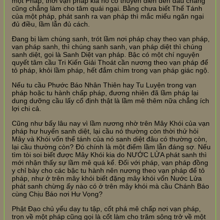
một Pháp, thời vạn pháp kia nó có thuyên diễn đến đâu chăng
cũng chẳng làm cho tâm quái ngại. Bằng chưa biết Thể Tánh
của một pháp, phát sanh ra vạn pháp thì mắc miếu ngăn ngại
đủ điều, lầm lẫn đủ cách.
Đang bị làm chúng sanh, trót lầm nơi pháp chạy theo vạn pháp,
vạn pháp sanh, thì chúng sanh sanh, vạn pháp diệt thì chúng
sanh diệt, gọi là Sanh Diệt vạn pháp. Bậc có một chí nguyện
quyết tâm cầu Tri Kiến Giải Thoát cần nương theo vạn pháp để
tỏ pháp, khỏi lầm pháp, hết đắm chìm trong vạn pháp giác ngộ.
Nếu tu cầu Phước Báo Nhân Thiên hay Tu Luyện trong vạn
pháp hoặc tu hành chấp pháp, đương nhiên đã lầm pháp lại
dung dưỡng cầu lấy cố định thật là lầm mê thêm nữa chẳng ích
lợi chi cả.
Cũng như bấy lâu nay vì lầm nương nhờ trên Mây Khói của vạn
pháp hư huyển sanh diệt, lại cầu nó thường còn thời thử hỏi
Mây và Khói vốn thể tánh của nó sanh diệt đâu có thường còn,
lại cầu thường còn? Đó chính là một điểm lầm lẫn đáng sợ. Nếu
tìm tòi soi biết được Mây Khói kia do NƯỚC LỬA phát sanh thì
mới nhận thấy sự lầm mê quá kể. Đối với pháp, vạn pháp đồng
y chỉ bày cho các bậc tu hành nên nương theo vạn pháp để tỏ
pháp, như ở trên mây khói biết đặng mây khói vốn Nước Lửa
phát sanh chừng ấy nào có ở trên mây khói mà cầu Chánh Báo
cùng Chịu Báo nơi Hư Vọng?
Phật Đạo chủ yếu dạy tu tập, cốt phá mê chấp nơi vạn pháp,
trọn về một pháp cũng gọi là cốt làm cho trăm sông trở về một