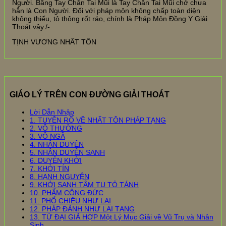
Người. Bằng Tay Chân Tai Mũi là Tay Chân Tai Mũi chớ chưa
hẳn là Con Người. Đối với pháp môn không chấp toàn diện
không thiếu, tỏ thông rốt ráo, chính là Pháp Môn Đồng Y Giải
Thoát vậy./-
TỊNH VƯƠNG NHẤT TÔN
GIÁO LÝ TRÊN CON ĐƯỜNG GIẢI THOÁT
Lời Dẫn Nhập
1. TUYÊN RÕ VỀ NHẤT TÔN PHÁP TẠNG
2. VÔ THƯỜNG
3. VÔ NGÃ
4. NHÂN DUYÊN
5. NHÂN DUYÊN SANH
6. DUYÊN KHỞI
7. KHỞI TÍN
8. HẠNH NGUYỆN
9. KHỞI SANH TÂM TU TỎ TÁNH
10. PHẨM CÔNG ĐỨC
11. PHỔ CHIẾU NHƯ LAI
12. PHÁP ĐẢNH NHƯ LAI TẠNG
13. TỨ ĐẠI GIẢ HỢP Một Lý Mục Giải về Vũ Trụ và Nhân
Sinh