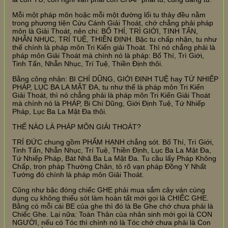
Mỗi một pháp môn hoặc mỗi một đường lối tu thảy đều nằm
trong phương tiện Cứu Cánh Giải Thoát, chớ chẳng phải pháp
môn là Giải Thoát, nên chi: BỐ THÍ, TRÌ GIỚI, TINH TẤN,
NHẪN NHỤC, TRÍ TUỆ, THIỀN ĐỊNH. Bậc tu chấp nhận, tu như
thế chính là pháp môn Tri Kiến giải Thoát. Thì nó chẳng phải là
pháp môn Giải Thoát mà chính nó là pháp: Bố Thí, Trì Giới,
Tinh Tấn, Nhẫn Nhục, Trí Tuệ, Thiền Định thôi.
Bằng công nhận: BI CHÍ DŨNG, GIỚI ĐỊNH TUỆ hay TỨ NHIẾP
PHÁP, LỤC BA LA MẬT ĐA, tu như thế là pháp môn Tri Kiến
Giải Thoát, thì nó chẳng phải là pháp môn Tri Kiến Giải Thoát
mà chính nó là PHÁP, Bi Chí Dũng, Giới Định Tuệ, Tứ Nhiếp
Pháp, Lục Ba La Mật Đa thôi.
THẾ NÀO LÀ PHÁP MÔN GIẢI THOÁT?
TRÍ ĐỨC chung gồm PHẨM HẠNH chẳng sót. Bố Thí, Trì Giới,
Tinh Tấn, Nhẫn Nhục, Trí Tuệ, Thiền Định, Lục Ba La Mật Đa,
Tứ Nhiếp Pháp, Bát Nhã Ba La Mật Đa. Tu cầu lấy Pháp Không
Chấp, trọn pháp Thường Chân, tỏ rõ vạn pháp Đồng Y Nhất
Tướng đó chính là pháp môn Giải Thoát.
Cũng như bậc đóng chiếc GHE phải mua sắm cây ván cùng
dụng cụ không thiếu sót làm hoàn tất mới gọi là CHIẾC GHE.
Bằng có mỗi cái BE của ghe thì đó là Be Ghe chớ chưa phải là
Chiếc Ghe. Lại nữa: Toàn Thân của nhân sinh mới gọi là CON
NGƯỜI, nếu có Tóc thì chính nó là Tóc chớ chưa phải là Con