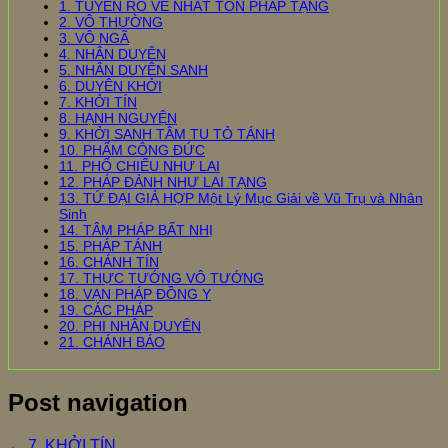
1. TUYÊN RÕ VỀ NHẤT TÔN PHÁP TẠNG
2. VÔ THƯỜNG
3. VÔ NGÃ
4. NHÂN DUYÊN
5. NHÂN DUYÊN SANH
6. DUYÊN KHỞI
7. KHỞI TÍN
8. HẠNH NGUYỆN
9. KHỞI SANH TÂM TU TỎ TÁNH
10. PHẨM CÔNG ĐỨC
11. PHỔ CHIẾU NHƯ LAI
12. PHÁP ĐẢNH NHƯ LAI TẠNG
13. TỨ ĐẠI GIẢ HỢP Một Lý Mục Giải về Vũ Trụ và Nhân
Sinh
14. TÂM PHÁP BẤT NHỊ
15. PHÁP TÁNH
16. CHÁNH TÍN
17. THỰC TƯỚNG VÔ TƯỚNG
18. VẠN PHÁP ĐỒNG Y
19. CÁC PHÁP
20. PHI NHÂN DUYÊN
21. CHÁNH BÁO
Post navigation
←
7. KHỞI TÍN