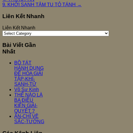
9. KHỞI SANH TÂM TU TỎ TÁNH
→
Liên Kết Nhanh
Liên Kết Nhanh
Bài Viết Gần
Nhất
BỒ TÁT
HÀNH DỤNG
ĐỂ HÓA GIẢI
TẬP-KHÍ-
SANH-TỬ
Vô Sư Kinh
THẾ NÀO LÀ
BA ĐIỀU
KIỆN GIẢI-
QUYẾT ?
ẤN-CHỈ VỀ
SẮC-TƯỚNG