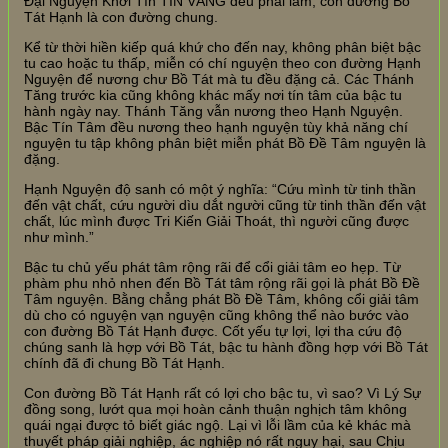
Đại Nguyện Khởi Tín TIN VÂNG đều phải làm, con đường Bồ
Tát Hạnh là con đường chung.
Kể từ thời hiền kiếp quá khứ cho đến nay, không phân biệt bậc
tu cao hoặc tu thấp, miễn có chí nguyện theo con đường Hạnh
Nguyện để nương chư Bồ Tát mà tu đều đặng cả. Các Thánh
Tăng trước kia cũng không khác mấy nơi tín tâm của bậc tu
hành ngày nay. Thánh Tăng vẫn nương theo Hạnh Nguyện.
Bậc Tín Tâm đều nương theo hạnh nguyện tùy khả năng chí
nguyện tu tập không phân biệt miễn phát Bồ Đề Tâm nguyện là
đặng.
Hạnh Nguyện độ sanh có một ý nghĩa: “Cứu mình từ tinh thần
đến vật chất, cứu người dìu dắt người cũng từ tinh thần đến vật
chất, lúc mình được Tri Kiến Giải Thoát, thì người cũng được
như mình.”
Bậc tu chủ yếu phát tâm rộng rãi để cổi giải tâm eo hẹp. Từ
phàm phu nhỏ nhen đến Bồ Tát tâm rộng rãi gọi là phát Bồ Đề
Tâm nguyện. Bằng chẳng phát Bồ Đề Tâm, không cổi giải tâm
dù cho có nguyện vạn nguyện cũng không thể nào bước vào
con đường Bồ Tát Hạnh được. Cốt yếu tự lợi, lợi tha cứu độ
chúng sanh là hợp với Bồ Tát, bậc tu hành đồng hợp với Bồ Tát
chính đã đi chung Bồ Tát Hạnh.
Con đường Bồ Tát Hạnh rất có lợi cho bậc tu, vì sao? Vì Lý Sự
đồng song, lướt qua mọi hoàn cảnh thuận nghịch tâm không
quái ngại được tỏ biết giác ngộ. Lại vì lỗi lầm của kẻ khác mà
thuyết pháp giải nghiệp, ác nghiệp nó rất nguy hại, sau Chịu