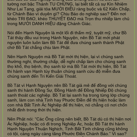
tường nơi bậc Thánh TU CHỨNG, lại biết tất cả sự Kín Nhiệm
Như Lai Tạng, giải tỏa MƯỜI ĐIỀU ràng buộc và 62 Kiến Chấp,
từ Chánh Báo vì duyên gì? Chịu Báo do nghiệp sao? Đến nơi
khéo TRI ĐẠO, khéo THUYẾT ĐẠO mà Trọn thu nhiếp làm chủ
trong MƯỜI DANH HIỆU đặng Chánh Giác.
Nói đến Hạnh Nguyện là một lối đi thẩm mỹ, tuyệt mỹ, chư Bồ
Tát thảy đều vui trong Hành Nguyện, nên Bồ Tát mới phát
nguyện luôn luôn làm Bồ Tát để đưa chúng sanh thành Phật
chớ Bồ Tát chẳng chịu làm Phật.
Nên Hạnh Nguyện mà Bồ Tát mới thị hiện, lại vì chúng sanh
thường nghi, thường chấp, dễ nghi chấp làm cho chúng sanh
thọ khổ, thọ bệnh, thọ sanh tử mà Bồ Tát mới thị hiện, Bồ Tát
thi hành vạn Hạnh tùy thuận chúng sanh cứu độ miễn đưa
chúng sanh đến Tri Kiến Giải Thoát.
Bồ Tát vì Hạnh Nguyện nên Bồ Tát giả mê để đồng với chúng
sanh thi hành Đồng Sự, Đồng Hành để Đồng Nhiếp Độ chúng
sanh thoát các nghiệp. Bồ Tát lại sanh hạ trong từng lớp chúng
sanh, làm con nhà Tịnh hay Phước Điền để thị hiện hoặc làm
con nhà Bất Tịnh Ác Nghiệp để thị hiện, nó chẳng có nơi chốn
nhất định trong thời thị hiện.
Nên Phật nói: “Các Ông cũng nên biết, Bồ Tát dù có thị hiện nơi
Ác Nghiệp, hoặc có đi trong Nghiệp Ác, hoặc Bồ Tát thi hành
Hạnh Nguyện Thuận Nghịch, Tịnh Bất Tịnh chăng cũng không
có tội, càng ngày càng tăng Phước Điền Chánh Báo.” Vì sao?