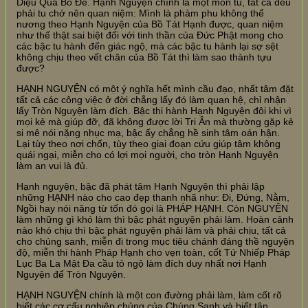
Diệu Quả Bồ Đề. Hạnh Nguyện chính là một môn tu, tất cả đều
phải tu chớ nên quan niệm: Mình là phàm phu không thể
nương theo Hạnh Nguyện của Bồ Tát Hạnh được, quan niệm
như thế thật sai biệt đối với tinh thần của Đức Phật mong cho
các bậc tu hành đến giác ngộ, mà các bậc tu hành lại sợ sệt
không chịu theo vết chân của Bồ Tát thì làm sao thành tựu
được?
HẠNH NGUYỆN có một ý nghĩa hết mình cầu đạo, nhất tâm đặt
tất cả các công việc ở đời chẳng lấy đó làm quan hệ, chỉ nhận
lấy Tròn Nguyện làm đích. Bậc thi hành Hạnh Nguyện đôi khi vì
mọi kẻ mà giúp đỡ, đã không được lời Tri Ân mà thường gặp kẻ
si mê nói nặng nhục mạ, bậc ấy chẳng hề sinh tâm oán hận.
Lại tùy theo nơi chốn, tùy theo giai đoạn cứu giúp tâm không
quái ngại, miễn cho có lợi mọi người, cho tròn Hạnh Nguyện
làm an vui là đủ.
Hạnh nguyện, bậc đã phát tâm Hạnh Nguyện thì phải lập
những HẠNH nào cho cao đẹp thanh nhã như: Đi, Đứng, Nằm,
Ngồi hay nói năng từ tốn đó gọi là PHÁP HẠNH. Còn NGUYỆN
làm những gì khó làm thì bậc phát nguyện phải làm. Hoàn cảnh
nào khó chịu thì bậc phát nguyện phải làm và phải chịu, tất cả
cho chúng sanh, miễn đi trong mục tiêu chánh đáng thề nguyện
độ, miễn thi hành Pháp Hạnh cho vẹn toàn, cốt Tứ Nhiếp Pháp
Lục Ba La Mật Đa cầu tỏ ngộ làm đích duy nhất nơi Hạnh
Nguyện để Tròn Nguyện.
HẠNH NGUYỆN chính là một con đường phải làm, làm cốt rõ
biết các cơ cấu nghiệp chủng của Chúng Sanh và biết tận