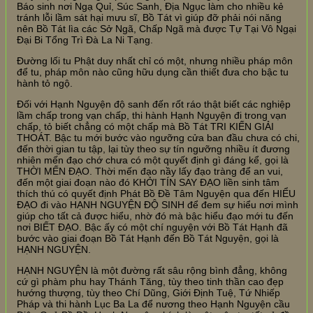
Báo sinh nơi Ngạ Quỉ, Súc Sanh, Địa Ngục làm cho nhiều kẻ
tránh lỗi lầm sát hại mưu sĩ, Bồ Tát vì giúp đỡ phải nói năng
nên Bồ Tát lìa các Sở Ngã, Chấp Ngã mà được Tự Tại Vô Ngại
Đại Bi Tổng Trì Đà La Ni Tạng.
Đường lối tu Phật duy nhất chỉ có một, nhưng nhiều pháp môn
để tu, pháp môn nào cũng hữu dụng cần thiết đưa cho bậc tu
hành tỏ ngộ.
Đối với Hạnh Nguyện độ sanh đến rốt ráo thật biết các nghiệp
lầm chấp trong vạn chấp, thi hành Hạnh Nguyện đi trong vạn
chấp, tỏ biết chẳng có một chấp mà Bồ Tát TRI KIẾN GIẢI
THOÁT. Bậc tu mới bước vào ngưỡng cửa ban đầu chưa có chi,
đến thời gian tu tập, lại tùy theo sự tín ngưỡng nhiều ít đương
nhiên mến đạo chớ chưa có một quyết định gì đáng kể, gọi là
THỜI MẾN ĐẠO. Thời mến đạo nầy lấy đạo tràng để an vui,
đến một giai đoạn nào đó KHỞI TÍN SAY ĐẠO liền sinh tâm
thích thú có quyết định Phát Bồ Đề Tâm Nguyện qua đến HIỂU
ĐẠO đi vào HẠNH NGUYỆN ĐỘ SINH để đem sự hiểu nơi mình
giúp cho tất cả được hiểu, nhờ đó mà bậc hiểu đạo mới tu đến
nơi BIẾT ĐẠO. Bậc ấy có một chí nguyện với Bồ Tát Hạnh đã
bước vào giai đoạn Bồ Tát Hạnh đến Bồ Tát Nguyện, gọi là
HẠNH NGUYỆN.
HẠNH NGUYỆN là một đường rất sâu rộng bình đẳng, không
cứ gì phàm phu hay Thánh Tăng, tùy theo tinh thần cao đẹp
hướng thượng, tùy theo Chí Dũng, Giới Định Tuệ, Tứ Nhiếp
Pháp và thi hành Lục Ba La để nương theo Hạnh Nguyện cầu