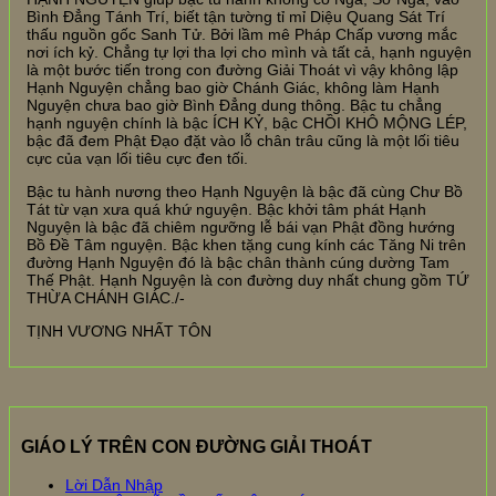
Bình Đẳng Tánh Trí, biết tận tường tỉ mỉ Diệu Quang Sát Trí
thấu nguồn gốc Sanh Tử. Bởi lầm mê Pháp Chấp vương mắc
nơi ích kỷ. Chẳng tự lợi tha lợi cho mình và tất cả, hạnh nguyện
là một bước tiến trong con đường Giải Thoát vì vậy không lập
Hạnh Nguyện chẳng bao giờ Chánh Giác, không làm Hạnh
Nguyện chưa bao giờ Bình Đẳng dung thông. Bậc tu chẳng
hạnh nguyện chính là bậc ÍCH KỶ, bậc CHỒI KHÔ MỘNG LÉP,
bậc đã đem Phật Đạo đặt vào lỗ chân trâu cũng là một lối tiêu
cực của vạn lối tiêu cực đen tối.
Bậc tu hành nương theo Hạnh Nguyện là bậc đã cùng Chư Bồ
Tát từ vạn xưa quá khứ nguyện. Bậc khởi tâm phát Hạnh
Nguyện là bậc đã chiêm ngưỡng lễ bái vạn Phật đồng hướng
Bồ Đề Tâm nguyện. Bậc khen tặng cung kính các Tăng Ni trên
đường Hạnh Nguyện đó là bậc chân thành cúng dường Tam
Thế Phật. Hạnh Nguyện là con đường duy nhất chung gồm TỨ
THỪA CHÁNH GIÁC./-
TỊNH VƯƠNG NHẤT TÔN
GIÁO LÝ TRÊN CON ĐƯỜNG GIẢI THOÁT
Lời Dẫn Nhập