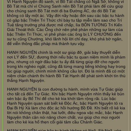
Vì Hạnh Nguyện độ sanh, vì Bồ Tát chẳng có Ngã Sở, không vì
Bồ Tát mà chỉ vì Chúng Sanh nên Bồ Tát phải làm để cứu giúp
cho chúng sanh Bồ Tát mới đi ba Đường ÁC, do đó Bồ Tát
không có lấy một ác. Vậy đời nầy hoặc đời sau các bậc tu hành
có gặp bậc Thiện Tri Thức chỉ bày tu tập miễn làm sao cho Trí
Tuệ tăng trưởng phá được mê chấp, lìa BỐN TƯỚNG Tri Kiến
Giải Thoát thôi. Các Ông chớ nên phê phán những sự làm của
bậc Thiện Tri Thức, vì phê phán các ông bị LÝ CHƯỚNG đến
sự tu cũng Chướng, khó lãnh hội lời chỉ dạy, khó phá bờ ngăn,
để viễn thông đắc pháp mà thành tựu vậy.
HẠNH NGUYỆN chính là một sự giúp đỡ, giải bày thuyết diễn
nơi LÝ đến SỰ, đương thời nếu bậc tu quan niệm mình là phàm
phu, nhưng có ngờ đâu bậc tu ấy đã từng giúp đỡ cho người
trong khi nghèo ngặt, cũng đã từng mang tiếng không hay trong
lúc giúp người, chính mình không cầu lợi. Đó là mình đã có một
niệm chân chánh thi hành Bồ Tát Hạnh để phát sinh khởi tín thù
thắng Hạnh Nguyện.
HẠNH NGUYỆN là con đường tu hành, mình vừa Tự Giác giúp
cho tất cả đến Tự Giác. Khi bậc Hạnh Nguyện nhìn thấy kẻ bủn
sẻn bậc ấy Bố Thí để cho kẻ kia khởi tâm rộng rãi. Lúc bậc
Hạnh Nguyện quan sát biết kẻ Độc Ác, bậc Hạnh Nguyện tỏ ra
Đại Bi Hỷ Xả làm cho độc ác hồi hướng Bồ Đề. Khi biết rõ kẻ kia
lời nói không chân thật, hai lưỡi, điêu ngoa vặc mắc, bậc Hạnh
Nguyện thân cận nói năng chơn chất, vui giúp cho mọi người
làm cho kẻ kia hổ thẹn cổi giải tâm cầu Chánh Giác.
HẠNH NGUYỆN giúp bậc tu hành không có Ngã, Sở Ngã, vào