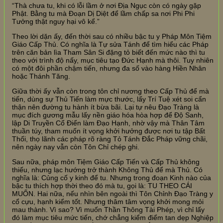
“Thà chưa tu, khi có lỗi lầm ở nơi Địa Ngục còn có ngày gặp
Phật. Bằng tu mà Đoạn Dị Diệt để lầm chấp sa nơi Phi Phi
Tưởng thật nguy hại vô kể.”
Theo lời dặn ấy, đến thời sau có nhiều bậc tu y Pháp Môn Tiệm
Giáo Cấp Thủ. Có nghĩa là Tự sửa Tánh để tìm hiểu các Pháp
trên căn bản lìa Tham Sân Si đặng tỏ biết đến mức nào thì tu
theo với trình độ nấy, mục tiêu tạo Đức Hạnh mà thôi. Tuy nhiên
có một đôi phần chậm tiến, nhưng đa số vào hàng Hiền Nhân
hoặc Thánh Tăng.
Giữa thời ấy vẫn còn trong tôn chỉ nương theo Cấp Thủ để mà
tiến, dùng sự Thủ Tiến làm mực thước, lấy Trí Tuệ xét soi cẩn
thận nên đường tu hành ít bừa bãi. Lại tự nêu Đạo Tràng là
mục đích gương mẫu lấy nền giáo hóa hòa hợp để Độ Sanh,
lập Di Truyền Cổ Điển làm Đạo Hạnh, nhờ vậy mà Thân Tâm
thuần túy, tham muốn ít vọng khởi hưởng được nơi tu tập Bất
Thối, thọ lãnh các pháp rõ ràng Tỏ Tánh Đắc Pháp vững chãi,
nên ngày nay vẫn còn Tôn Chỉ chép ghi.
Sau nữa, pháp môn Tiệm Giáo Cấp Tiến và Cấp Thủ không
thiếu, nhưng lạc hướng trở thành Không Thủ để mà Thủ. Có
nghĩa là: Củng cố y kinh để tu. Nhưng trong đoạn Kinh nào của
bậc tu thích hợp thời theo đó mà tu, gọi là: TU THEO CÁI
MUỐN. Hai nữa, nếu nhìn bên ngoài thì Tôn Chỉnh Đạo Tràng y
cổ cựu, hạnh kiểm tốt. Nhưng thâm tâm vọng khởi mong mỏi
mau thành. Vì sao? Vì muốn Thần Thông Tài Phép, vì chỉ lấy
đó làm mục tiêu mức tiến, chớ chẳng kiểm điểm tan dẹp Nghiệp