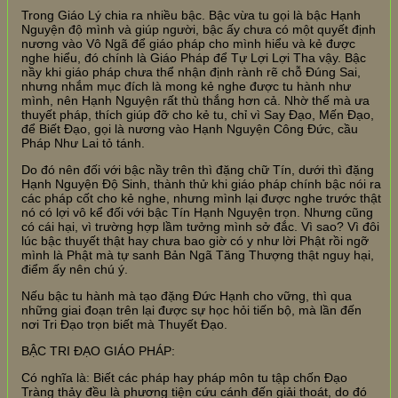
Trong Giáo Lý chia ra nhiều bậc. Bậc vừa tu gọi là bậc Hạnh
Nguyện độ mình và giúp người, bậc ấy chưa có một quyết định
nương vào Vô Ngã để giáo pháp cho mình hiểu và kẻ được
nghe hiểu, đó chính là Giáo Pháp để Tự Lợi Lợi Tha vậy. Bậc
nầy khi giáo pháp chưa thể nhận định rành rẽ chỗ Đúng Sai,
nhưng nhắm mục đích là mong kẻ nghe được tu hành như
mình, nên Hạnh Nguyện rất thù thắng hơn cả. Nhờ thế mà ưa
thuyết pháp, thích giúp đỡ cho kẻ tu, chỉ vì Say Đạo, Mến Đạo,
để Biết Đạo, gọi là nương vào Hạnh Nguyện Công Đức, cầu
Pháp Như Lai tỏ tánh.
Do đó nên đối với bậc nầy trên thì đặng chữ Tín, dưới thì đặng
Hạnh Nguyện Độ Sinh, thành thử khi giáo pháp chính bậc nói ra
các pháp cốt cho kẻ nghe, nhưng mình lại được nghe trước thật
nó có lợi vô kể đối với bậc Tín Hạnh Nguyện trọn. Nhưng cũng
có cái hại, vì trường hợp lầm tưởng mình sở đắc. Vì sao? Vì đôi
lúc bậc thuyết thật hay chưa bao giờ có y như lời Phật rồi ngỡ
mình là Phật mà tự sanh Bản Ngã Tăng Thượng thật nguy hại,
điểm ấy nên chú ý.
Nếu bậc tu hành mà tạo đặng Đức Hạnh cho vững, thì qua
những giai đoạn trên lại được sự học hỏi tiến bộ, mà lần đến
nơi Tri Đạo trọn biết mà Thuyết Đạo.
BẬC TRI ĐẠO GIÁO PHÁP:
Có nghĩa là: Biết các pháp hay pháp môn tu tập chốn Đạo
Tràng thảy đều là phương tiện cứu cánh đến giải thoát, do đó