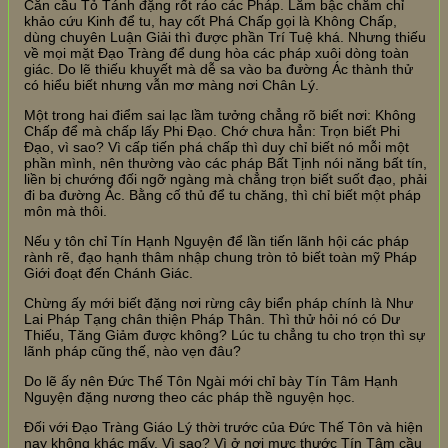
Căn cầu Tỏ Tánh đặng rốt ráo các Pháp. Lắm bậc chăm chỉ
khảo cứu Kinh để tu, hay cốt Phá Chấp gọi là Không Chấp,
dùng chuyên Luận Giải thì được phần Trí Tuệ khá. Nhưng thiếu
về mọi mặt Đạo Tràng để dung hòa các pháp xuôi dòng toàn
giác. Do lẽ thiếu khuyết mà dễ sa vào ba đường Ác thành thử
có hiểu biết nhưng vẫn mơ màng nơi Chân Lý.
Một trong hai điểm sai lạc lầm tưởng chẳng rõ biết nơi: Không
Chấp để mà chấp lấy Phi Đạo. Chớ chưa hẳn: Trọn biết Phi
Đạo, vì sao? Vì cấp tiến phá chấp thì duy chỉ biết nó mỗi một
phần mình, nên thường vào các pháp Bất Tịnh nói năng bất tín,
liền bị chướng đối ngỡ ngàng mà chẳng trọn biết suốt đạo, phải
đi ba đường Ác. Bằng cố thủ để tu chăng, thì chỉ biết một pháp
môn mà thôi.
Nếu y tôn chỉ Tín Hạnh Nguyện để lần tiến lãnh hội các pháp
rành rẽ, đạo hạnh thâm nhập chung tròn tỏ biết toàn mỹ Pháp
Giới đoạt đến Chánh Giác.
Chừng ấy mới biết đặng nơi rừng cây biển pháp chính là Như
Lai Pháp Tạng chân thiện Pháp Thân. Thì thử hỏi nó có Dư
Thiếu, Tăng Giảm được không? Lúc tu chẳng tu cho trọn thì sự
lãnh pháp cũng thế, nào vẹn đâu?
Do lẽ ấy nên Đức Thế Tôn Ngài mới chỉ bày Tín Tâm Hạnh
Nguyện đặng nương theo các pháp thề nguyện học.
Đối với Đạo Tràng Giáo Lý thời trước của Đức Thế Tôn và hiện
nay không khác mấy. Vì sao? Vì ở nơi mực thước Tín Tâm cầu