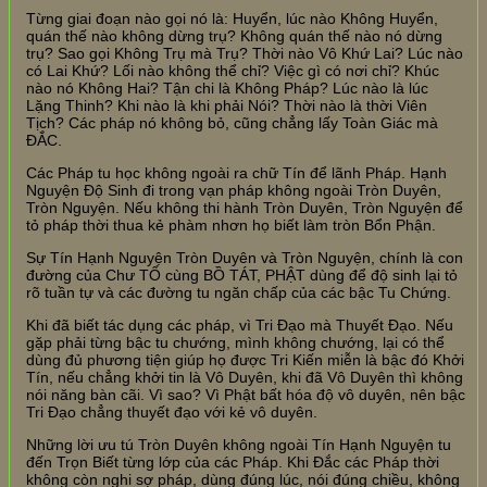
Từng giai đoạn nào gọi nó là: Huyển, lúc nào Không Huyển,
quán thế nào không dừng trụ? Không quán thế nào nó dừng
trụ? Sao gọi Không Trụ mà Trụ? Thời nào Vô Khứ Lai? Lúc nào
có Lai Khứ? Lối nào không thể chỉ? Việc gì có nơi chỉ? Khúc
nào nó Không Hai? Tận chi là Không Pháp? Lúc nào là lúc
Lặng Thinh? Khi nào là khi phải Nói? Thời nào là thời Viên
Tịch? Các pháp nó không bỏ, cũng chẳng lấy Toàn Giác mà
ĐẮC.
Các Pháp tu học không ngoài ra chữ Tín để lãnh Pháp. Hạnh
Nguyện Độ Sinh đi trong vạn pháp không ngoài Tròn Duyên,
Tròn Nguyện. Nếu không thi hành Tròn Duyên, Tròn Nguyện để
tỏ pháp thời thua kẻ phàm nhơn họ biết làm tròn Bổn Phận.
Sự Tín Hạnh Nguyện Tròn Duyên và Tròn Nguyện, chính là con
đường của Chư TỔ cùng BỒ TÁT, PHẬT dùng để độ sinh lại tỏ
rõ tuần tự và các đường tu ngăn chấp của các bậc Tu Chứng.
Khi đã biết tác dụng các pháp, vì Tri Đạo mà Thuyết Đạo. Nếu
gặp phải từng bậc tu chướng, mình không chướng, lại có thể
dùng đủ phương tiện giúp họ được Tri Kiến miễn là bậc đó Khởi
Tín, nếu chẳng khởi tin là Vô Duyên, khi đã Vô Duyên thì không
nói năng bàn cãi. Vì sao? Vì Phật bất hóa độ vô duyên, nên bậc
Tri Đạo chẳng thuyết đạo với kẻ vô duyên.
Những lời ưu tú Tròn Duyên không ngoài Tín Hạnh Nguyện tu
đến Trọn Biết từng lớp của các Pháp. Khi Đắc các Pháp thời
không còn nghi sợ pháp, dùng đúng lúc, nói đúng chiều, không