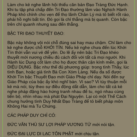
Làm cho kẻ nghe lãnh hội thiếu căn bản Đạo Tràng Đức Hạnh.
Khi tu tập phá chấp đến Tri Đạo thường lâm vào Nghịch Hành
Pháp khó chỉnh cho vẹn để thọ lãnh Chân Lý mà tỏ biết rốt ráo,
phải hồ nghi bất tín. Đó gọi là chỉ thẳng mà bị quanh. Còn bậc
trên chỉ quanh nhưng sau đến thẳng.
BẬC TRI ĐẠO THUYẾT ĐẠO:
Bậc này không vội nói chỗ đúng sai hay mau chậm. Chỉ làm cho
kẻ nghe được chỗ KHỞI TÍN. Nếu kẻ nghe chưa đến lúc Khởi
Tín thời vẫn vui vẻ để yên. Do lẽ ấy nên bậc Tri Đạo khéo
thuyết mới nương chiều đủ cách đối với tất cả mọi người. Khi
Hành lúc Dụng cốt làm cho họ được thân cận kính mến, gọi là
DIỆU DỤNG. Bậc như thế đủ phương giúp: trong tình Thầy, lúc
tình Bạn, hoặc giả tình Bà Con Xóm Làng. Nếu đa số được
Khởi Tín bậc Thuyết Đạo mới Giáo Pháp chỉ dạy. Nói đến sự
Giáo Pháp của bậc ấy khó nghĩ bàn. Vì sao? Vì tùy thuận mỗi
kẻ mà nói, tùy theo sự điều động dắt dẫn, làm cho tất cả kẻ
nghe pháp đặng hào hứng tranh nhau để tu, ngó nhau cùng
tiến bộ, nhìn nhau mà phát Đại Nguyện. Lại có một Thể Cách
chung hưởng tình Duy Nhất Đạo Tràng để tỏ biết pháp môn
Không Hai mà Tu Chứng.
CÁC PHÁP DUY CHỈ CÓ:
ĐỨC VĂN THÙ SƯ LỢI PHÁP VƯƠNG TỬ mới nói tận.
ĐỨC ĐẠI LỰC DI LẠC TÔN PHẬT mới chịu tận.