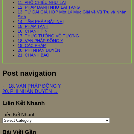
11. PHỔ CHIẾU NHƯ LAI
12. PHÁP ĐẢNH NHƯ LAI TẠNG
13. TỨ ĐẠI GIẢ HỢP Một Lý Mục Giải về Vũ Trụ và Nhân
Sinh
14. TÂM PHÁP BẤT NHỊ
15. PHÁP TÁNH
16. CHÁNH TÍN
17. THỰC TƯỚNG VÔ TƯỚNG
18. VẠN PHÁP ĐỒNG Y
19. CÁC PHÁP
20. PHI NHÂN DUYÊN
21. CHÁNH BÁO
Post navigation
←
18. VẠN PHÁP ĐỒNG Y
20. PHI NHÂN DUYÊN
→
Liên Kết Nhanh
Liên Kết Nhanh
Bài Viết Gần