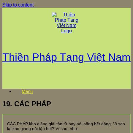
Skip to content
Thiền Pháp Tạng Việt Nam
Menu
19. CÁC PHÁP
CÁC PHÁP khó giảng giải tận từ hay nói năng hết đặng. Vì sao
lại khó giảng nói tận hết? Vì sao, như: