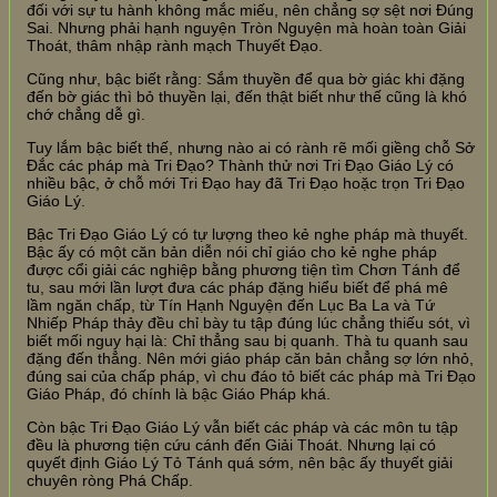
đối với sự tu hành không mắc miếu, nên chẳng sợ sệt nơi Đúng
Sai. Nhưng phải hạnh nguyện Tròn Nguyện mà hoàn toàn Giải
Thoát, thâm nhập rành mạch Thuyết Đạo.
Cũng như, bậc biết rằng: Sắm thuyền để qua bờ giác khi đặng
đến bờ giác thì bỏ thuyền lại, đến thật biết như thế cũng là khó
chớ chẳng dễ gì.
Tuy lắm bậc biết thế, nhưng nào ai có rành rẽ mối giềng chỗ Sở
Đắc các pháp mà Tri Đạo? Thành thử nơi Tri Đạo Giáo Lý có
nhiều bậc, ở chỗ mới Tri Đạo hay đã Tri Đạo hoặc trọn Tri Đạo
Giáo Lý.
Bậc Tri Đạo Giáo Lý có tự lượng theo kẻ nghe pháp mà thuyết.
Bậc ấy có một căn bản diễn nói chỉ giáo cho kẻ nghe pháp
được cổi giải các nghiệp bằng phương tiện tìm Chơn Tánh để
tu, sau mới lần lượt đưa các pháp đặng hiểu biết để phá mê
lầm ngăn chấp, từ Tín Hạnh Nguyện đến Lục Ba La và Tứ
Nhiếp Pháp thảy đều chỉ bày tu tập đúng lúc chẳng thiếu sót, vì
biết mối nguy hại là: Chỉ thẳng sau bị quanh. Thà tu quanh sau
đặng đến thẳng. Nên mới giáo pháp căn bản chẳng sợ lớn nhỏ,
đúng sai của chấp pháp, vì chu đáo tỏ biết các pháp mà Tri Đạo
Giáo Pháp, đó chính là bậc Giáo Pháp khá.
Còn bậc Tri Đạo Giáo Lý vẫn biết các pháp và các môn tu tập
đều là phương tiện cứu cánh đến Giải Thoát. Nhưng lại có
quyết định Giáo Lý Tỏ Tánh quá sớm, nên bậc ấy thuyết giải
chuyên ròng Phá Chấp.