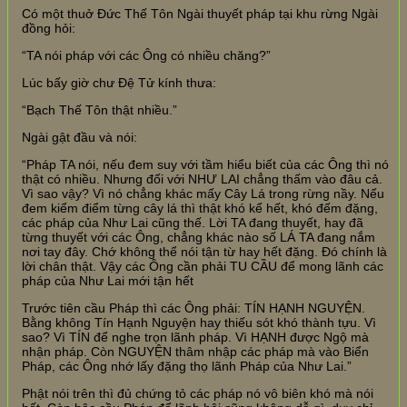
Có một thuở Đức Thế Tôn Ngài thuyết pháp tại khu rừng Ngài
đồng hỏi:
“TA nói pháp với các Ông có nhiều chăng?”
Lúc bấy giờ chư Đệ Tử kính thưa:
“Bạch Thế Tôn thật nhiều.”
Ngài gật đầu và nói:
“Pháp TA nói, nếu đem suy với tầm hiểu biết của các Ông thì nó
thật có nhiều. Nhưng đối với NHƯ LAI chẳng thấm vào đâu cả.
Vì sao vậy? Vì nó chẳng khác mấy Cây Lá trong rừng nầy. Nếu
đem kiểm điểm từng cây lá thì thật khó kể hết, khó đếm đặng,
các pháp của Như Lai cũng thế. Lời TA đang thuyết, hay đã
từng thuyết với các Ông, chẳng khác nào số LÁ TA đang nắm
nơi tay đây. Chớ không thể nói tận từ hay hết đặng. Đó chính là
lời chân thật. Vậy các Ông cần phải TU CẦU để mong lãnh các
pháp của Như Lai mới tận hết
Trước tiên cầu Pháp thì các Ông phải: TÍN HẠNH NGUYỆN.
Bằng không Tín Hạnh Nguyện hay thiếu sót khó thành tựu. Vì
sao? Vì TÍN để nghe trọn lãnh pháp. Vì HẠNH được Ngộ mà
nhận pháp. Còn NGUYỆN thâm nhập các pháp mà vào Biển
Pháp, các Ông nhớ lấy đặng thọ lãnh Pháp của Như Lai.”
Phật nói trên thì đủ chứng tỏ các pháp nó vô biên khó mà nói