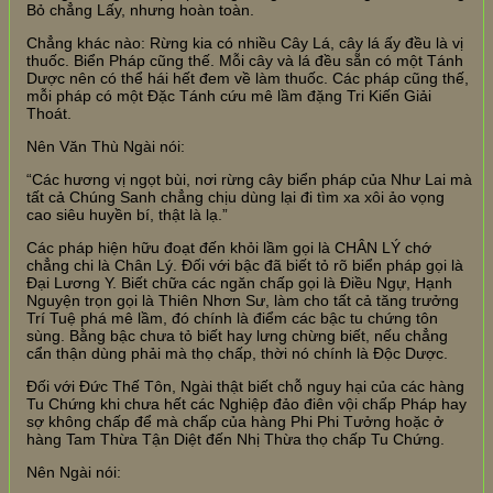
Bỏ chẳng Lấy, nhưng hoàn toàn.
Chẳng khác nào: Rừng kia có nhiều Cây Lá, cây lá ấy đều là vị
thuốc. Biển Pháp cũng thế. Mỗi cây và lá đều sẵn có một Tánh
Dược nên có thể hái hết đem về làm thuốc. Các pháp cũng thế,
mỗi pháp có một Đặc Tánh cứu mê lầm đặng Tri Kiến Giải
Thoát.
Nên Văn Thù Ngài nói:
“Các hương vị ngọt bùi, nơi rừng cây biển pháp của Như Lai mà
tất cả Chúng Sanh chẳng chịu dùng lại đi tìm xa xôi ảo vọng
cao siêu huyền bí, thật là lạ.”
Các pháp hiện hữu đoạt đến khỏi lầm gọi là CHÂN LÝ chớ
chẳng chi là Chân Lý. Đối với bậc đã biết tỏ rõ biển pháp gọi là
Đại Lương Y. Biết chữa các ngăn chấp gọi là Điều Ngự, Hạnh
Nguyện trọn gọi là Thiên Nhơn Sư, làm cho tất cả tăng trưởng
Trí Tuệ phá mê lầm, đó chính là điểm các bậc tu chứng tôn
sùng. Bằng bậc chưa tỏ biết hay lưng chừng biết, nếu chẳng
cẩn thận dùng phải mà thọ chấp, thời nó chính là Độc Dược.
Đối với Đức Thế Tôn, Ngài thật biết chỗ nguy hại của các hàng
Tu Chứng khi chưa hết các Nghiệp đảo điên vội chấp Pháp hay
sợ không chấp để mà chấp của hàng Phi Phi Tưởng hoặc ở
hàng Tam Thừa Tận Diệt đến Nhị Thừa thọ chấp Tu Chứng.
Nên Ngài nói: