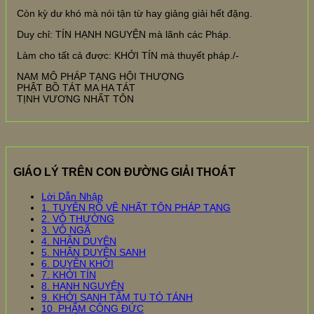
Còn kỳ dư khó mà nói tận từ hay giảng giải hết đặng.
Duy chỉ: TÍN HẠNH NGUYỆN mà lãnh các Pháp.
Làm cho tất cả được: KHỞI TÍN mà thuyết pháp./-
NAM MÔ PHÁP TẠNG HỘI THƯỢNG
PHẬT BỒ TÁT MA HA TÁT
TỊNH VƯƠNG NHẤT TÔN
GIÁO LÝ TRÊN CON ĐƯỜNG GIẢI THOÁT
Lời Dẫn Nhập
1. TUYÊN RÕ VỀ NHẤT TÔN PHÁP TẠNG
2. VÔ THƯỜNG
3. VÔ NGÃ
4. NHÂN DUYÊN
5. NHÂN DUYÊN SANH
6. DUYÊN KHỞI
7. KHỞI TÍN
8. HẠNH NGUYỆN
9. KHỞI SANH TÂM TU TỎ TÁNH
10. PHẨM CÔNG ĐỨC