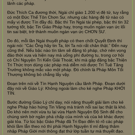
lãnh các pháp.
Đức Thích Ca đương thời, Ngài chỉ giáo 1.200 vị đệ tử, tuy rằng
có một Đức Thế Tôn Chơn Sư, nhưng các hàng đệ tử nào có
mấy vị được Tín đầy đủ. Bậc thì Tin Ngài tài phép, bậc thì tin 32
tướng tốt, bậc Tin Giáo Pháp hay, trong muôn ngàn vạn ức lối
tin sai biệt, trở thành muôn ngàn vạn ức CHƠN SƯ.
Do đó, mỗi lần Ngài thuyết pháp có then chốt Quyết Định thì
ngài nói: “Các Ông hãy tin Ta, lời Ta nói rất chân thật.” Đến nay
cũng thế. Nếu bậc nào tín tâm sẽ đặng tỏ pháp, chớ nên vọng
đảo thời xưa và hiện nay mà uổng phí đường tu, trong cơ hội
có Chí Nguyện Tri Kiến Giải Thoát, khi mà gặp đặng bậc Thiện
Tri Thức trọn dùng các pháp mà diễm nói được Trí Tuệ Tăng
Trưởng không mắc vào một pháp. Đó chính là Pháp Môn Tối
Thượng không bỏ chẳng lấy vậy.
Đoạn trên nói về Tín Hạnh Nguyện cầu lãnh Pháp. Đoạn dưới
đây nói về Giáo Lý: Không ngoài làm cho kẻ nghe Pháp KHỞI
TÍN.
Bước đường Giáo Lý chỉ dạy, nói năng thuyết giải làm cho kẻ
nghe Pháp hào hứng Tin Vâng mà tránh nổi sai lạc thật là khó.
Do khó nên mới vừa tu lại vừa Hạnh Nguyện Độ Sinh để cho
chúng sinh bờ ngăn phá chấp của mình và của kẻ khác được
giải tỏa. Từ lúc bậc Giáo Pháp đã Tri Đạo đến tỏ rõ các pháp
khỏi lầm lẫn theo nó thì phải Hạnh Nguyện tỉ mỉ đặng thâm
nhập Pháp Giới mới thông đạt thứ lớp tuần tự mà thuyết đạo.