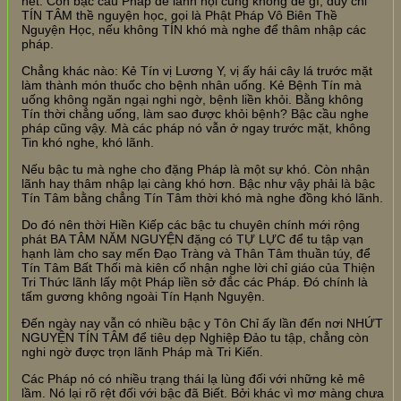
hết. Còn bậc cầu Pháp để lãnh hội cũng không dễ gì, duy chỉ
TÍN TÂM thề nguyện học, gọi là Phật Pháp Vô Biên Thề
Nguyện Học, nếu không TÍN khó mà nghe để thâm nhập các
pháp.
Chẳng khác nào: Kẻ Tín vị Lương Y, vị ấy hái cây lá trước mặt
làm thành món thuốc cho bệnh nhân uống. Kẻ Bệnh Tín mà
uống không ngăn ngại nghi ngờ, bệnh liền khỏi. Bằng không
Tín thời chẳng uống, làm sao được khỏi bệnh? Bậc cầu nghe
pháp cũng vậy. Mà các pháp nó vẫn ở ngay trước mặt, không
Tin khó nghe, khó lãnh.
Nếu bậc tu mà nghe cho đặng Pháp là một sự khó. Còn nhận
lãnh hay thâm nhập lại càng khó hơn. Bậc như vậy phải là bậc
Tín Tâm bằng chẳng Tín Tâm thời khó mà nghe đồng khó lãnh.
Do đó nên thời Hiền Kiếp các bậc tu chuyên chính mới rộng
phát BA TÂM NĂM NGUYỆN đặng có TỰ LỰC để tu tập vạn
hạnh làm cho say mến Đạo Tràng và Thân Tâm thuần túy, để
Tín Tâm Bất Thối mà kiên cố nhận nghe lời chỉ giáo của Thiện
Tri Thức lãnh lấy một Pháp liền sở đắc các Pháp. Đó chính là
tấm gương không ngoài Tín Hạnh Nguyện.
Đến ngày nay vẫn có nhiều bậc y Tôn Chỉ ấy lần đến nơi NHỨT
NGUYỆN TÍN TÂM để tiêu dẹp Nghiệp Đảo tu tập, chẳng còn
nghi ngờ được trọn lãnh Pháp mà Tri Kiến.
Các Pháp nó có nhiều trạng thái lạ lùng đối với những kẻ mê
lầm. Nó lại rõ rệt đối với bậc đã Biết. Bởi khác vì mơ màng chưa