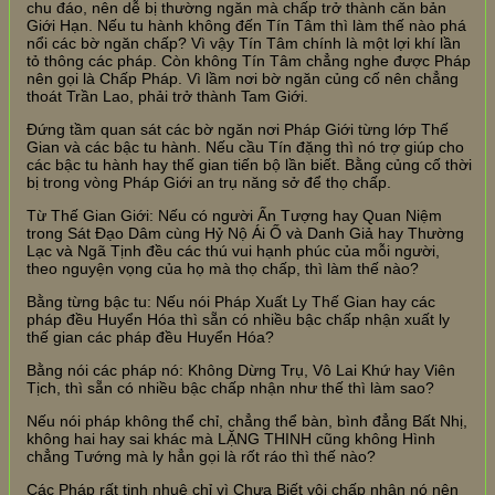
chu đáo, nên dễ bị thường ngăn mà chấp trở thành căn bản
Giới Hạn. Nếu tu hành không đến Tín Tâm thì làm thế nào phá
nổi các bờ ngăn chấp? Vì vậy Tín Tâm chính là một lợi khí lần
tỏ thông các pháp. Còn không Tín Tâm chẳng nghe được Pháp
nên gọi là Chấp Pháp. Vì lầm nơi bờ ngăn củng cố nên chẳng
thoát Trần Lao, phải trở thành Tam Giới.
Đứng tầm quan sát các bờ ngăn nơi Pháp Giới từng lớp Thế
Gian và các bậc tu hành. Nếu cầu Tín đặng thì nó trợ giúp cho
các bậc tu hành hay thế gian tiến bộ lần biết. Bằng củng cố thời
bị trong vòng Pháp Giới an trụ năng sở để thọ chấp.
Từ Thế Gian Giới: Nếu có người Ấn Tượng hay Quan Niệm
trong Sát Đạo Dâm cùng Hỷ Nộ Ái Ố và Danh Giả hay Thường
Lạc và Ngã Tịnh đều các thú vui hạnh phúc của mỗi người,
theo nguyện vọng của họ mà thọ chấp, thì làm thế nào?
Bằng từng bậc tu: Nếu nói Pháp Xuất Ly Thế Gian hay các
pháp đều Huyển Hóa thì sẵn có nhiều bậc chấp nhận xuất ly
thế gian các pháp đều Huyển Hóa?
Bằng nói các pháp nó: Không Dừng Trụ, Vô Lai Khứ hay Viên
Tịch, thì sẵn có nhiều bậc chấp nhận như thế thì làm sao?
Nếu nói pháp không thể chỉ, chẳng thể bàn, bình đẳng Bất Nhị,
không hai hay sai khác mà LẶNG THINH cũng không Hình
chẳng Tướng mà ly hẳn gọi là rốt ráo thì thế nào?
Các Pháp rất tinh nhuệ chỉ vì Chưa Biết vội chấp nhận nó nên