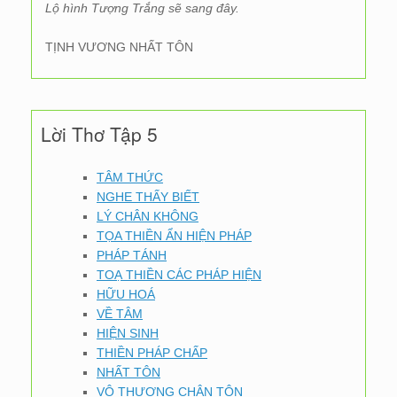
Lộ hình Tượng Trắng sẽ sang đây.
TỊNH VƯƠNG NHẤT TÔN
Lời Thơ Tập 5
TÂM THỨC
NGHE THẤY BIẾT
LÝ CHÂN KHÔNG
TỌA THIỀN ẨN HIỆN PHÁP
PHÁP TÁNH
TOẠ THIỀN CÁC PHÁP HIỆN
HỮU HOÁ
VỀ TÂM
HIỆN SINH
THIỀN PHÁP CHẤP
NHẤT TÔN
VÔ THƯỢNG CHÂN TÔN