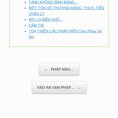
TÁNH KHÔNG BÌNH ĐẲNG…
BIỆT TÔN VÔ THƯỢNG ĐẲNG. THỰC TIỄN
CHÂN LÝ
ĐỜI LÀ BIỂN KHỔ…
CẢM THI
TOẠ THIỀN CÁC PHÁP HIỆN Tâm Pháp Vô
Nhị
Post navigation
←
PHÁP NÀO…
VÀO RA VẠN PHÁP…
→