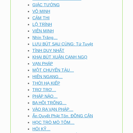
GIÁC TƯỚNG
VÔ MINH
CẢM THI
LỘ TRÌNH
VIÊN MINH
Nhìn Trăng…
LƯU BÚT SAU CÙNG: Tứ Tuyệt
TÌNH DUY NHẤT
KHAI BÚT XUÂN CANH NGỌ
VẠN PHÁP
MỘT CHUYẾN TÀU…
HIÊN NGANG…
THỜI HẠ KIẾP
TRƠ TRƠ…
PHÁP NÀO…
BA HỒI TRỐNG…
VÀO RA VẠN PHÁP…
Ấn Quyết Phật Tôn. ĐỒNG CÂN
HỌC TRÒ MÒ TÔM…
HỎI KỸ…