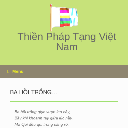
Skip
to
content
Thiền Pháp Tạng Việt
Nam
Menu
BA HỒI TRỐNG…
Ba hồi trống giục vượn leo cây,
Bầy khỉ khoanh tay giữa lúc nầy,
Ma Quỉ đều qui trong sáng rỡ,