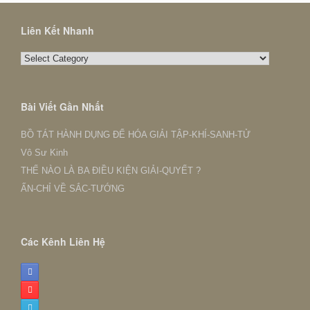
Liên Kết Nhanh
Liên
Kết
Nhanh
Bài Viết Gần Nhất
BỒ TÁT HÀNH DỤNG ĐỂ HÓA GIẢI TẬP-KHÍ-SANH-TỬ
Vô Sư Kinh
THẾ NÀO LÀ BA ĐIỀU KIỆN GIẢI-QUYẾT ?
ẤN-CHỈ VỀ SẮC-TƯỚNG
Các Kênh Liên Hệ