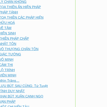
LÝ CHÂN KHÔNG
TỌA THIỀN ẨN HIỆN PHÁP
PHÁP TÁNH
TOẠ THIỀN CÁC PHÁP HIỆN
HỮU HOÁ
VỀ TÂM
HIỆN SINH
THIỀN PHÁP CHẤP
NHẤT TÔN
VÔ THƯỢNG CHÂN TÔN
GIÁC TƯỚNG
VÔ MINH
CẢM THI
LỘ TRÌNH
VIÊN MINH
Nhìn Trăng…
LƯU BÚT SAU CÙNG: Tứ Tuyệt
TÌNH DUY NHẤT
KHAI BÚT XUÂN CANH NGỌ
VẠN PHÁP
MỘT CHUYẾN TÀU…