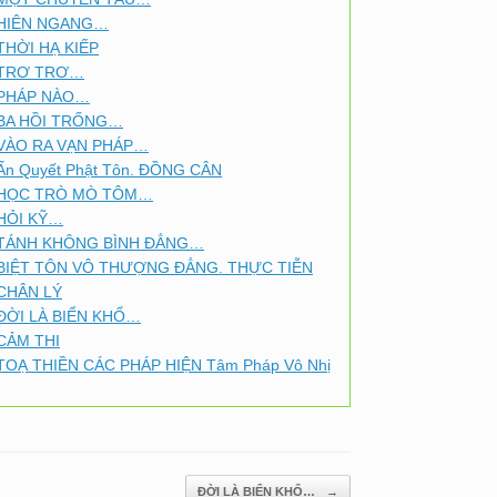
HIÊN NGANG…
THỜI HẠ KIẾP
TRƠ TRƠ…
PHÁP NÀO…
BA HỒI TRỐNG…
VÀO RA VẠN PHÁP…
Ấn Quyết Phật Tôn. ĐỒNG CÂN
HỌC TRÒ MÒ TÔM…
HỎI KỸ…
TÁNH KHÔNG BÌNH ĐẲNG…
BIỆT TÔN VÔ THƯỢNG ĐẲNG. THỰC TIỄN
CHÂN LÝ
ĐỜI LÀ BIỂN KHỔ…
CẢM THI
TOẠ THIỀN CÁC PHÁP HIỆN Tâm Pháp Vô Nhị
ĐỜI LÀ BIỂN KHỔ…
→