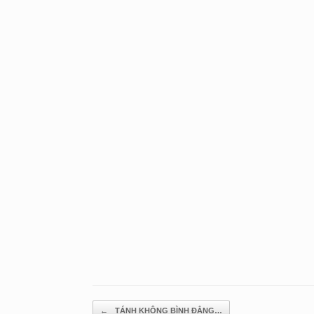
Post navigation
←
TÁNH KHÔNG BÌNH ĐẲNG…