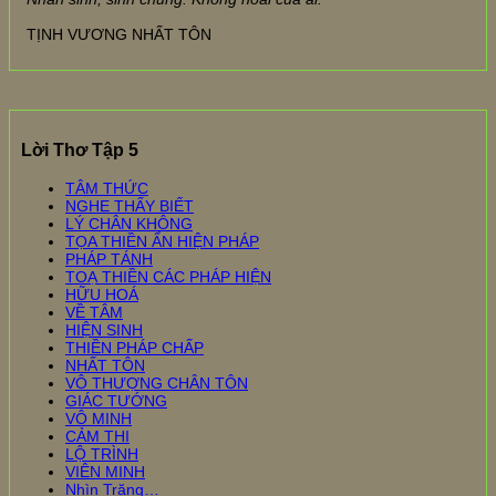
TỊNH VƯƠNG NHẤT TÔN
Lời Thơ Tập 5
TÂM THỨC
NGHE THẤY BIẾT
LÝ CHÂN KHÔNG
TỌA THIỀN ẨN HIỆN PHÁP
PHÁP TÁNH
TOẠ THIỀN CÁC PHÁP HIỆN
HỮU HOÁ
VỀ TÂM
HIỆN SINH
THIỀN PHÁP CHẤP
NHẤT TÔN
VÔ THƯỢNG CHÂN TÔN
GIÁC TƯỚNG
VÔ MINH
CẢM THI
LỘ TRÌNH
VIÊN MINH
Nhìn Trăng…