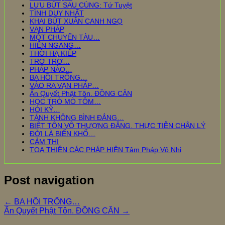
LƯU BÚT SAU CÙNG: Tứ Tuyệt
TÌNH DUY NHẤT
KHAI BÚT XUÂN CANH NGỌ
VẠN PHÁP
MỘT CHUYẾN TÀU…
HIÊN NGANG…
THỜI HẠ KIẾP
TRƠ TRƠ…
PHÁP NÀO…
BA HỒI TRỐNG…
VÀO RA VẠN PHÁP…
Ấn Quyết Phật Tôn. ĐỒNG CÂN
HỌC TRÒ MÒ TÔM…
HỎI KỸ…
TÁNH KHÔNG BÌNH ĐẲNG…
BIỆT TÔN VÔ THƯỢNG ĐẲNG. THỰC TIỄN CHÂN LÝ
ĐỜI LÀ BIỂN KHỔ…
CẢM THI
TOẠ THIỀN CÁC PHÁP HIỆN Tâm Pháp Vô Nhị
Post navigation
←
BA HỒI TRỐNG…
Ấn Quyết Phật Tôn. ĐỒNG CÂN
→