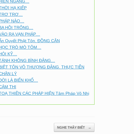
HIÊN NGANG…
THỜI HẠ KIẾP
TRƠ TRƠ…
PHÁP NÀO…
BA HỒI TRỐNG…
VÀO RA VẠN PHÁP…
Ấn Quyết Phật Tôn. ĐỒNG CÂN
HỌC TRÒ MÒ TÔM…
HỎI KỸ…
TÁNH KHÔNG BÌNH ĐẲNG…
BIỆT TÔN VÔ THƯỢNG ĐẲNG. THỰC TIỄN
CHÂN LÝ
ĐỜI LÀ BIỂN KHỔ…
CẢM THI
TOẠ THIỀN CÁC PHÁP HIỆN Tâm Pháp Vô Nhị
NGHE THẤY BIẾT
→