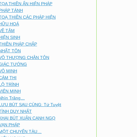
TỌA THIỀN ẨN HIỆN PHÁP
PHÁP TÁNH
TOẠ THIỀN CÁC PHÁP HIỆN
HỮU HOÁ
VỀ TÂM
HIỆN SINH
THIỀN PHÁP CHẤP
NHẤT TÔN
VÔ THƯỢNG CHÂN TÔN
GIÁC TƯỚNG
VÔ MINH
CẢM THI
LỘ TRÌNH
VIÊN MINH
Nhìn Trăng…
LƯU BÚT SAU CÙNG: Tứ Tuyệt
TÌNH DUY NHẤT
KHAI BÚT XUÂN CANH NGỌ
VẠN PHÁP
MỘT CHUYẾN TÀU…