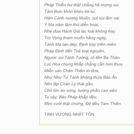
Pháp Thiền hư thật chẳng hề mừng vui.
Tâm thức khôn khéo tới lui,
Hiện Cảnh nương Muốn, sụt sùi lầm sai.
Ý Ma năm lăm thứ diễn hoài,
Nhẹ đưa Hành Giả lạc loài không hay.
Trừ Vọng tham muốn hằng ngày,
Tánh Ma tan dẹp, Định bày triền miên.
Pháp Định đến Tuệ toại nguyền,
Ngược soi Tánh Tướng, rõ liền Ba Thân.
Lục Hòa chung khắp chẳng cần hơn thua.
Miễn sao Chân Thiện tỏ đưa,
Như Như Tự Tánh không thừa Báo Ân.
Nên lập Chân Lý thật gần,
Chớ tìm ảo vọng, tướng phần cao siêu.
Tu vậy, Bảo Pháp khắp đều,
Mỉm cười thật chứng, Độ đều Tam Thiên.
TỊNH VƯƠNG NHẤT TÔN