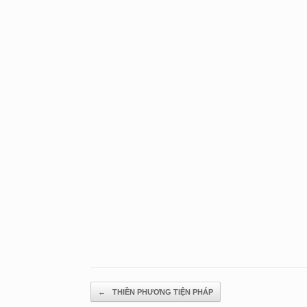
Post navigation
←
THIỀN PHƯƠNG TIỆN PHÁP