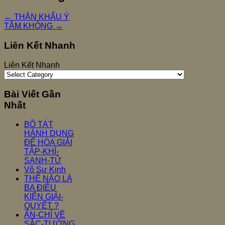
←
THÂN KHẨU Ý
TÂM KHÔNG
→
Liên Kết Nhanh
Liên Kết Nhanh
Bài Viết Gần
Nhất
BỒ TÁT
HÀNH DỤNG
ĐỂ HÓA GIẢI
TẬP-KHÍ-
SANH-TỬ
Vô Sư Kinh
THẾ NÀO LÀ
BA ĐIỀU
KIỆN GIẢI-
QUYẾT ?
ẤN-CHỈ VỀ
SẮC-TƯỚNG