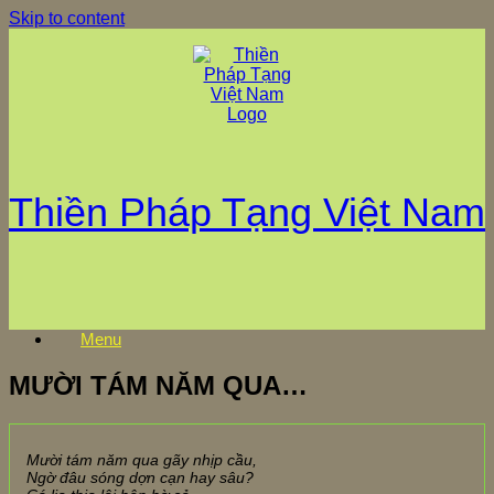
Skip to content
Thiền Pháp Tạng Việt Nam
Menu
MƯỜI TÁM NĂM QUA…
Mười tám năm qua gãy nhịp cầu,
Ngờ đâu sóng dợn cạn hay sâu?