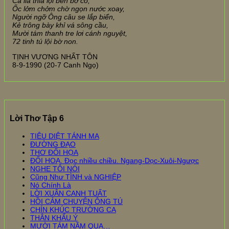
Cá lia thia lội bên bờ cỏ,
Ốc lởm chởm chờ ngọn nước xoay,
Người ngỡ Ông câu se lắp biển,
Kẻ trông bày khỉ vá sông cầu,
Mười tám thanh tre lơi cánh nguyệt,
72 tinh tú lội bờ non.
TỊNH VƯƠNG NHẤT TÔN
8-9-1990 (20-7 Canh Ngọ)
Lời Thơ Tập 6
TIÊU DIỆT TÁNH MA
ĐƯỜNG ĐẠO
THƠ ĐỐI HỌA
ĐỐI HOẠ. Đọc nhiều chiều. Ngang-Dọc-Xuôi-Ngược
NGHE TÔI NÓI
Cũng Như TÌNH và NGHIỆP
Nó Chính Là
LỜI XUÂN CANH TUẤT
HỒI CẢM CHUYỆN ÔNG TÚ
CHÍN KHÚC TRƯỜNG CA
THÂN KHẨU Ý
MƯỜI TÁM NĂM QUA…