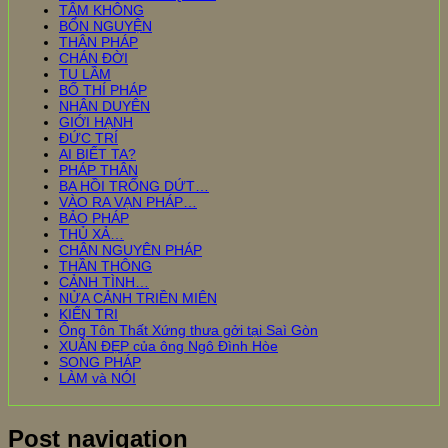
TÂM KHÔNG
BỔN NGUYỆN
THÂN PHÁP
CHÁN ĐỜI
TU LẦM
BỐ THÍ PHÁP
NHÂN DUYÊN
GIỚI HẠNH
ĐỨC TRÍ
AI BIẾT TA?
PHÁP THÂN
BA HỒI TRỐNG DỨT…
VÀO RA VẠN PHÁP…
BẢO PHÁP
THỦ XẢ…
CHÂN NGUYÊN PHÁP
THẦN THÔNG
CẢNH TÌNH…
NỬA CẢNH TRIỀN MIÊN
KIẾN TRI
Ông Tôn Thất Xứng thưa gởi tại Saì Gòn
XUÂN ĐẸP của ông Ngô Đình Hòe
SONG PHÁP
LÀM và NÓI
Post navigation