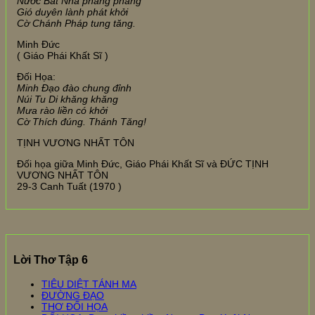
Nước Bát Nhã phăng phăng
Gió duyên lành phát khởi
Cờ Chánh Pháp tung tăng.
Minh Đức
( Giáo Phái Khất Sĩ )
Đối Họa:
Minh Đạo đào chung đỉnh
Núi Tu Di khăng khăng
Mưa rào liền có khởi
Cờ Thích đúng. Thánh Tăng!
TỊNH VƯƠNG NHẤT TÔN
Đối họa giữa Minh Đức, Giáo Phái Khất Sĩ và ĐỨC TỊNH
VƯƠNG NHẤT TÔN
29-3 Canh Tuất (1970 )
Lời Thơ Tập 6
TIÊU DIỆT TÁNH MA
ĐƯỜNG ĐẠO
THƠ ĐỐI HỌA