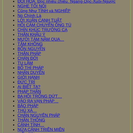
ĐỐI HOẠ. Đọc nhiều chiều. Ngang-Dọc-Xuôi-Ngược
NGHE TÔI NÓI
Cũng Như TÌNH và NGHIỆP
Nó Chính Là
LỜI XUÂN CANH TUẤT
HỒI CẢM CHUYỆN ÔNG TÚ
CHÍN KHÚC TRƯỜNG CA
THÂN KHẨU Ý
MƯỜI TÁM NĂM QUA…
TÂM KHÔNG
BỔN NGUYỆN
THÂN PHÁP
CHÁN ĐỜI
TU LẦM
BỐ THÍ PHÁP
NHÂN DUYÊN
GIỚI HẠNH
ĐỨC TRÍ
AI BIẾT TA?
PHÁP THÂN
BA HỒI TRỐNG DỨT…
VÀO RA VẠN PHÁP…
BẢO PHÁP
THỦ XẢ…
CHÂN NGUYÊN PHÁP
THẦN THÔNG
CẢNH TÌNH…
NỬA CẢNH TRIỀN MIÊN