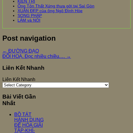
KIẾN TRI
Ông Tôn Thất Xứng thưa gởi tại Saì Gòn
XUÂN ĐẸP của ông Ngô Đình Hòe
SONG PHÁP
LÀM và NÓI
Post navigation
←
ĐƯỜNG ĐẠO
ĐỐI HOẠ. Đọc nhiều chiều.…
→
Liên Kết Nhanh
Liên Kết Nhanh
Bài Viết Gần
Nhất
BỒ TÁT
HÀNH DỤNG
ĐỂ HÓA GIẢI
TẬP-KHÍ-