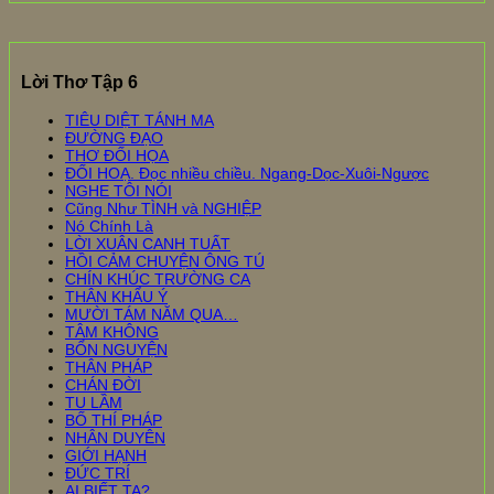
Lời Thơ Tập 6
TIÊU DIỆT TÁNH MA
ĐƯỜNG ĐẠO
THƠ ĐỐI HỌA
ĐỐI HOẠ. Đọc nhiều chiều. Ngang-Dọc-Xuôi-Ngược
NGHE TÔI NÓI
Cũng Như TÌNH và NGHIỆP
Nó Chính Là
LỜI XUÂN CANH TUẤT
HỒI CẢM CHUYỆN ÔNG TÚ
CHÍN KHÚC TRƯỜNG CA
THÂN KHẨU Ý
MƯỜI TÁM NĂM QUA…
TÂM KHÔNG
BỔN NGUYỆN
THÂN PHÁP
CHÁN ĐỜI
TU LẦM
BỐ THÍ PHÁP
NHÂN DUYÊN
GIỚI HẠNH
ĐỨC TRÍ
AI BIẾT TA?