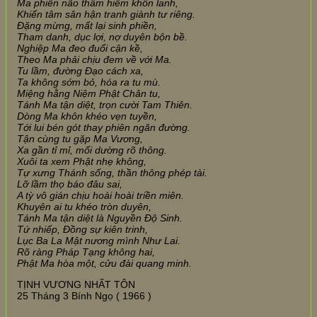
Ma phiền não thâm hiểm khôn lanh,
Khiến tâm sân hận tranh giành tư riêng.
Đặng mừng, mất lại sinh phiền,
Tham danh, dục lợi, nợ duyên bộn bề.
Nghiệp Ma đeo đuổi cận kề,
Theo Ma phải chịu đem về với Ma.
Tu lầm, đường Đạo cách xa,
Ta không sớm bỏ, hóa ra tu mù.
Miệng hằng Niệm Phật Chân tu,
Tánh Ma tận diệt, trọn cười Tam Thiên.
Dòng Ma khôn khéo vẹn tuyền,
Tới lui bén gót thay phiên ngăn đường.
Tận cùng tu gặp Ma Vương,
Xa gần tỉ mỉ, mối dường rõ thông.
Xuôi ta xem Phật nhẹ không,
Tự xưng Thánh sống, thần thông phép tài.
Lỡ lầm thọ báo đâu sai,
A tỳ vô gián chịu hoài hoài triền miên.
Khuyên ai tu khéo tròn duyên,
Tánh Ma tận diệt là Nguyền Độ Sinh.
Tứ nhiếp, Đồng sự kiên trinh,
Lục Ba La Mật nương mình Như Lai.
Rõ ràng Pháp Tạng không hai,
Phật Ma hòa một, cửu đài quang minh.
TỊNH VƯƠNG NHẤT TÔN
25 Tháng 3 Bính Ngọ ( 1966 )