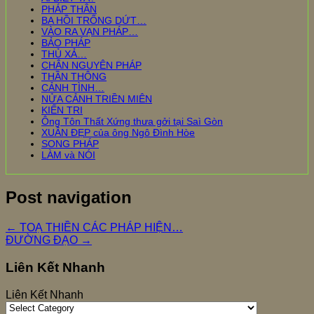
PHÁP THÂN
BA HỒI TRỐNG DỨT…
VÀO RA VẠN PHÁP…
BẢO PHÁP
THỦ XẢ…
CHÂN NGUYÊN PHÁP
THẦN THÔNG
CẢNH TÌNH…
NỬA CẢNH TRIỀN MIÊN
KIẾN TRI
Ông Tôn Thất Xứng thưa gởi tại Saì Gòn
XUÂN ĐẸP của ông Ngô Đình Hòe
SONG PHÁP
LÀM và NÓI
Post navigation
←
TOẠ THIỀN CÁC PHÁP HIỆN…
ĐƯỜNG ĐẠO
→
Liên Kết Nhanh
Liên Kết Nhanh