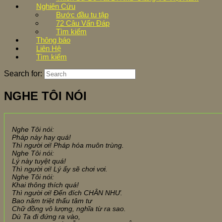
Nghiên Cứu
Bước đầu tu tập
72 Câu Vấn Đáp
Tìm kiếm
Thông báo
Liên Hệ
Tìm kiếm
Search for:
NGHE TÔI NÓI
Nghe Tôi nói:
Pháp này hay quá!
Thì người ơi! Pháp hóa muôn trùng.
Nghe Tôi nói:
Lý này tuyệt quá!
Thì người ơi! Lý ấy sẽ chơi vơi.
Nghe Tôi nói:
Khai thông thích quá!
Thì người ơi! Đến đích CHÂN NHƯ.
Bao năm triệt thấu tâm tư
Chữ đồng vô lượng, nghĩa từ ra sao.
Dù Ta đi đứng ra vào,