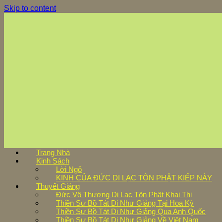
Skip to content
Trang Nhà
Kinh Sách
Lời Ngỏ
KINH CỦA ĐỨC DI LẠC TÔN PHẬT KIẾP NÀY
Thuyết Giảng
Đức Vô Thượng Di Lạc Tôn Phật Khai Thị
Thiền Sư Bồ Tát Di Như Giảng Tại Hoa Kỳ
Thiền Sư Bồ Tát Di Như Giảng Qua Anh Quốc
Thiền Sư Bồ Tát Di Như Giảng Về Việt Nam