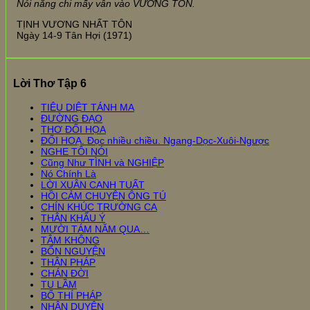
Nói năng chi mấy vẫn vào VƯƠNG TÔN.
TỊNH VƯƠNG NHẤT TÔN
Ngày 14-9 Tân Hợi (1971)
Lời Thơ Tập 6
TIÊU DIỆT TÁNH MA
ĐƯỜNG ĐẠO
THƠ ĐỐI HỌA
ĐỐI HOẠ. Đọc nhiều chiều. Ngang-Dọc-Xuôi-Ngược
NGHE TÔI NÓI
Cũng Như TÌNH và NGHIỆP
Nó Chính Là
LỜI XUÂN CANH TUẤT
HỒI CẢM CHUYỆN ÔNG TÚ
CHÍN KHÚC TRƯỜNG CA
THÂN KHẨU Ý
MƯỜI TÁM NĂM QUA…
TÂM KHÔNG
BỔN NGUYỆN
THÂN PHÁP
CHÁN ĐỜI
TU LẦM
BỐ THÍ PHÁP
NHÂN DUYÊN