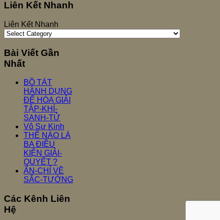
Liên Kết Nhanh
Liên Kết Nhanh
Bài Viết Gần
Nhất
BỒ TÁT
HÀNH DỤNG
ĐỂ HÓA GIẢI
TẬP-KHÍ-
SANH-TỬ
Vô Sư Kinh
THẾ NÀO LÀ
BA ĐIỀU
KIỆN GIẢI-
QUYẾT ?
ẤN-CHỈ VỀ
SẮC-TƯỚNG
Các Kênh Liên
Hệ