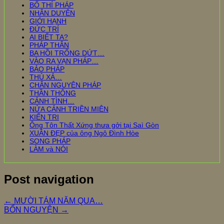
BỐ THÍ PHÁP
NHÂN DUYÊN
GIỚI HẠNH
ĐỨC TRÍ
AI BIẾT TA?
PHÁP THÂN
BA HỒI TRỐNG DỨT…
VÀO RA VẠN PHÁP…
BẢO PHÁP
THỦ XẢ…
CHÂN NGUYÊN PHÁP
THẦN THÔNG
CẢNH TÌNH…
NỬA CẢNH TRIỀN MIÊN
KIẾN TRI
Ông Tôn Thất Xứng thưa gởi tại Saì Gòn
XUÂN ĐẸP của ông Ngô Đình Hòe
SONG PHÁP
LÀM và NÓI
Post navigation
←
MƯỜI TÁM NĂM QUA…
BỔN NGUYỆN
→