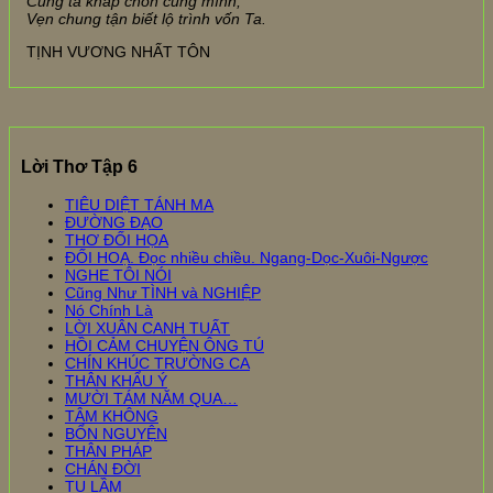
Cũng ta khắp chốn cũng mình,
Vẹn chung tận biết lộ trình vốn Ta.
TỊNH VƯƠNG NHẤT TÔN
Lời Thơ Tập 6
TIÊU DIỆT TÁNH MA
ĐƯỜNG ĐẠO
THƠ ĐỐI HỌA
ĐỐI HOẠ. Đọc nhiều chiều. Ngang-Dọc-Xuôi-Ngược
NGHE TÔI NÓI
Cũng Như TÌNH và NGHIỆP
Nó Chính Là
LỜI XUÂN CANH TUẤT
HỒI CẢM CHUYỆN ÔNG TÚ
CHÍN KHÚC TRƯỜNG CA
THÂN KHẨU Ý
MƯỜI TÁM NĂM QUA…
TÂM KHÔNG
BỔN NGUYỆN
THÂN PHÁP
CHÁN ĐỜI
TU LẦM