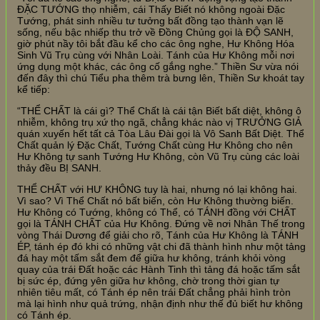
ĐẶC TƯỚNG thọ nhiễm, cái Thấy Biết nó không ngoài Đặc
Tướng, phát sinh nhiều tư tưởng bất đồng tạo thành vạn lẽ
sống, nếu bậc nhiếp thu trở về Đồng Chủng gọi là ĐỘ SANH,
giờ phút nầy tôi bắt đầu kể cho các ông nghe, Hư Không Hóa
Sinh Vũ Trụ cùng với Nhân Loài. Tánh của Hư Không mỗi nơi
ứng dụng một khác, các ông cố gắng nghe.” Thiền Sư vừa nói
đến đây thì chú Tiểu pha thêm trà bưng lên, Thiền Sư khoát tay
kể tiếp:
“THỂ CHẤT là cái gì? Thể Chất là cái tận Biết bất diệt, không ô
nhiễm, không trụ xứ thọ ngã, chẳng khác nào vị TRƯỞNG GIẢ
quán xuyến hết tất cả Tòa Lâu Đài gọi là Vô Sanh Bất Diệt. Thể
Chất quản lý Đặc Chất, Tướng Chất cùng Hư Không cho nên
Hư Không tự sanh Tướng Hư Không, còn Vũ Trụ cùng các loài
thảy đều BỊ SANH.
THỂ CHẤT với HƯ KHÔNG tuy là hai, nhưng nó lại không hai.
Vì sao? Vì Thể Chất nó bất biến, còn Hư Không thường biến.
Hư Không có Tướng, không có Thể, có TÁNH đồng với CHẤT
gọi là TÁNH CHẤT của Hư Không. Đứng về nơi Nhân Thế trong
vòng Thái Dương để giải cho rõ, Tánh của Hư Không là TÁNH
ÉP, tánh ép đó khi có những vật chi đã thành hình như một tảng
đá hay một tấm sắt đem để giữa hư không, tránh khỏi vòng
quay của trái Đất hoặc các Hành Tinh thì tảng đá hoặc tấm sắt
bị sức ép, đứng yên giữa hư không, chờ trong thời gian tự
nhiên tiêu mất, có Tánh ép nên trái Đất chẳng phải hình tròn
mà lại hình như quả trứng, nhận định như thế đủ biết hư không
có Tánh ép.