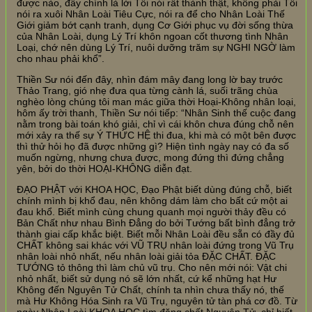
được nào, đây chính là lời Tôi nói rất thành thật, không phải Tôi
nói ra xuôi Nhân Loài Tiêu Cực, nói ra để cho Nhân Loài Thế
Giới giảm bớt cạnh tranh, dụng Cơ Giới phục vụ đời sống thừa
của Nhân Loài, dụng Lý Trí khôn ngoan cốt thương tình Nhân
Loại, chớ nên dùng Lý Trí, nuôi dưỡng trăm sự NGHI NGỜ làm
cho nhau phải khổ”.
Thiền Sư nói đến đây, nhìn đám mây đang long lờ bay trước
Thảo Trang, gió nhẹ đưa qua từng cành lá, suối trãng chùa
nghèo lòng chúng tôi man mác giữa thời Hoại-Không nhân loại,
hôm ấy trời thanh, Thiền Sư nói tiếp: “Nhân Sinh thế cuộc đang
nằm trong bài toán khó giải, chỉ vì cái khôn chưa đúng chỗ nên
mới xảy ra thế sự Ý THỨC HỆ thi đua, khi mà có một bên được
thì thử hỏi họ đã được những gì? Hiện tình ngày nay có đa số
muốn ngừng, nhưng chưa được, mong đứng thì đứng chẳng
yên, bởi do thời HOẠI-KHÔNG diễn đạt.
ĐẠO PHẬT với KHOA HỌC, Đạo Phật biết dùng đúng chỗ, biết
chính mình bị khổ đau, nên không dám làm cho bất cứ một ai
đau khổ. Biết mình cùng chung quanh mọi người thảy đều có
Bản Chất như nhau Bình Đẳng do bởi Tướng bất bình đẳng trở
thành giai cấp khắc biệt. Biết mỗi Nhân Loài đều sẵn có đầy đủ
CHẤT không sai khác với VŨ TRỤ nhân loài đứng trong Vũ Trụ
nhân loài nhỏ nhất, nếu nhân loài giải tỏa ĐẶC CHẤT. ĐẶC
TƯỚNG tỏ thông thì làm chủ vũ trụ. Cho nên mới nói: Vật chi
nhỏ nhất, biết sử dụng nó sẽ lớn nhất, cứ kể những hạt Hư
Không đến Nguyên Tử Chất, chính ta nhìn chưa thấy nó, thế
mà Hư Không Hóa Sinh ra Vũ Trụ, nguyên tử tàn phá cơ đồ. Từ