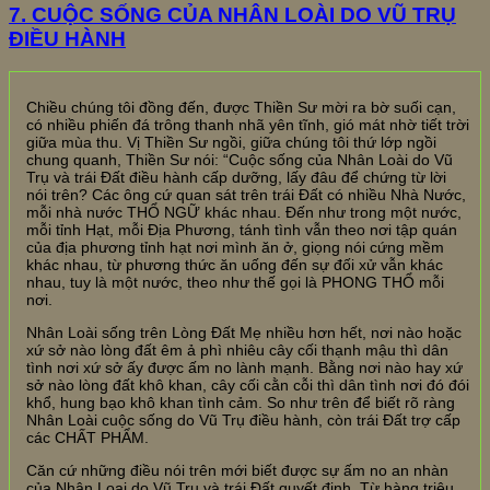
7. CUỘC SỐNG CỦA NHÂN LOÀI DO VŨ TRỤ
ĐIỀU HÀNH
Chiều chúng tôi đồng đến, được Thiền Sư mời ra bờ suối cạn,
có nhiều phiến đá trông thanh nhã yên tĩnh, gió mát nhờ tiết trời
giữa mùa thu. Vị Thiền Sư ngồi, giữa chúng tôi thứ lớp ngồi
chung quanh, Thiền Sư nói: “Cuộc sống của Nhân Loài do Vũ
Trụ và trái Đất điều hành cấp dưỡng, lấy đâu để chứng từ lời
nói trên? Các ông cứ quan sát trên trái Đất có nhiều Nhà Nước,
mỗi nhà nước THỔ NGỮ khác nhau. Đến như trong một nước,
mỗi tỉnh Hạt, mỗi Địa Phương, tánh tình vẫn theo nơi tập quán
của địa phương tỉnh hạt nơi mình ăn ở, giọng nói cứng mềm
khác nhau, từ phương thức ăn uống đến sự đối xử vẫn khác
nhau, tuy là một nước, theo như thế gọi là PHONG THỔ mỗi
nơi.
Nhân Loài sống trên Lòng Đất Mẹ nhiều hơn hết, nơi nào hoặc
xứ sở nào lòng đất êm ả phì nhiêu cây cối thạnh mậu thì dân
tình nơi xứ sở ấy được ấm no lành mạnh. Bằng nơi nào hay xứ
sở nào lòng đất khô khan, cây cối cằn cỗi thì dân tình nơi đó đói
khổ, hung bạo khô khan tình cảm. So như trên để biết rõ ràng
Nhân Loài cuộc sống do Vũ Trụ điều hành, còn trái Đất trợ cấp
các CHẤT PHẨM.
Căn cứ những điều nói trên mới biết được sự ấm no an nhàn
của Nhân Loại do Vũ Trụ và trái Đất quyết định. Từ hàng triệu