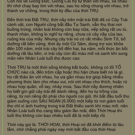
Còn nói về Giống Đực, Giống Cái họ tự thân với nhau, xa nhau
thì nhớ chạy bay tìm với nhau, sau họ sống chung với nhau, trở
thành vợ chồng, trong thời kỳ đầu của thời TRỤ.
Đến thời trái Đất TRỤ, thời nầy trên mặt trái Đất đã có Cây Trái
cảnh vật, con Người cũng bắt đầu Tự Sanh, vẫn thụ thai nơi
buồng trứng, nhân loài không còn bay nữa, nếp sống rất ưu tú,
thanh nhàn, không lo nghĩ tư riêng, chưa có cây nầy của tao,
ruộng kia của mầy. Nhưng cây trái nó có rất nhiều Sinh Tố, bổ
dưỡng rất bền vững, thời ấy một Củ Sâm, dùng trợ sức khỏe
đến 100 năm, một trái cây bổ đến hai, ba năm, mỗi thức ăn bồi
dưỡng rất lâu bền, vì trái cây còn đủ màu mỡ và sanh khí sung
mãn nên Nhân Loài tuổi thọ được cao.
Thời TRỤ là một thời sống không bắt buộc, không có lối TỔ
CHỨC nào cả, đến trộm cắp hoặc thù hận chưa biết nó là gì,
họ rất thảo ăn với nhau, họ ưa gần nhau trợ giúp bằng nhiều
phương thức làm cho nhau vui, nói với nhau cho thích, hoặc rủ
nhau hợp quần, vỗ tay, nhảy múa. Sau thời nầy đương nhiên
họ biết gìn giữ cây trái để dành riêng, đến họ tự trồng của
riêng, từ nơi riêng đó phải cho người coi giữ, thì bắt đầu tuổi thọ
giảm xuống còn SÁU NGÀN (6.000) một kiếp từ nơi giảm tuổi
thọ chỉ vì ảnh hưởng trong trái Đất thiếu sanh khí màu mỡ, nên
Nhân Loài tuổi thọ càng tiêu giảm lần mãi, đến Thời Hoại thì
tuổi thọ không còn bao nhiêu tuổi đã là một kiếp rồi.
Thời này gọi là: THỜI HOẠI, thời Hoại nó đã khởi điểm từ lâu
lắm, chớ chẳng phải ngày nay mới bắt đầu của thời Hoại.