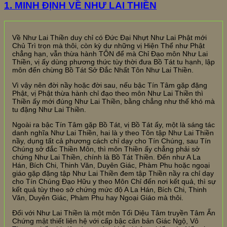
1. MINH ĐỊNH VỀ NHƯ LAI THIỀN
Về Như Lai Thiền duy chỉ có Đức Đại Nhựt Như Lai Phật mới
Chủ Trì trọn mà thôi, còn kỳ dư những vị Hiện Thể như Phật
chẳng hạn, vẫn thừa hành TÔN để mà Chỉ Đạo môn Như Lai
Thiền, vị ấy dùng phương thức tùy thời đưa Bồ Tát tu hạnh, lập
môn đến chừng Bồ Tát Sở Đắc Nhất Tôn Như Lai Thiền.
Vì vậy nên đời nầy hoặc đời sau, nếu bậc Tín Tâm gặp đặng
Phật, vị Phật thừa hành chỉ đạo theo môn Như Lai Thiền thì
Thiền ấy mới đúng Như Lai Thiền, bằng chẳng như thế khó mà
tu đặng Như Lai Thiền.
Ngoài ra bậc Tín Tâm gặp Bồ Tát, vị Bồ Tát ấy, một là sáng tác
danh nghĩa Như Lai Thiền, hai là y theo Tôn tập Như Lai Thiền
nầy, dụng tất cả phương cách chỉ dạy cho Tín Chúng, sau Tín
Chúng sở đắc Thiền Môn, thì môn Thiền ấy chẳng phải sở
chứng Như Lai Thiền, chính là Bồ Tát Thiền. Đến như A La
Hán, Bích Chi, Thinh Văn, Duyên Giác, Phàm Phu hoặc ngoại
giáo gặp đặng tập Như Lai Thiền đem tập Thiền nầy ra chỉ dạy
cho Tín Chúng Đạo Hữu y theo Môn Chỉ đến nơi kết quả, thì sự
kết quả tùy theo sở chứng mức độ A La Hán, Bích Chi, Thinh
Văn, Duyên Giác, Phàm Phu hay Ngoại Giáo mà thôi.
Đối với Như Lai Thiền là một môn Tối Diệu Tâm truyền Tâm Ấn
Chứng mật thiết liên hệ với cấp bậc căn bản Giác Ngộ, Vô