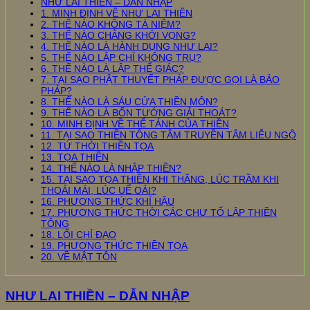
NHƯ LAI THIỀN – DẪN NHẬP
1. MINH ĐỊNH VỀ NHƯ LAI THIỀN
2. THẾ NÀO KHÔNG TÀ NIỆM?
3. THẾ NÀO CHẲNG KHỞI VỌNG?
4. THẾ NÀO LÀ HÀNH DỤNG NHƯ LAI?
5. THẾ NÀO LẬP CHỈ KHÔNG TRỤ?
6. THẾ NÀO LÀ LẬP THỂ GIÁC?
7. TẠI SAO PHẬT THUYẾT PHÁP ĐƯỢC GỌI LÀ BẢO
PHÁP?
8. THẾ NÀO LÀ SÁU CỬA THIỀN MÔN?
9. THẾ NÀO LÀ BỐN TƯỚNG GIẢI THOÁT?
10. MINH ĐỊNH VỀ THỂ TÁNH CỦA THIỀN
11. TẠI SAO THIỀN TÔNG TÂM TRUYỀN TÂM LIỄU NGỘ
12. TỨ THỜI THIỀN TỌA
13. TỌA THIỀN
14. THẾ NÀO LÀ NHẬP THIỀN?
15. TẠI SAO TỌA THIỀN KHI THĂNG, LÚC TRẦM KHI
THOẢI MÁI, LÚC UỂ OẢI?
16. PHƯƠNG THỨC KHÍ HẬU
17. PHƯƠNG THỨC THỜI CÁC CHƯ TỔ LẬP THIỀN
TÔNG
18. LỐI CHỈ ĐẠO
19. PHƯƠNG THỨC THIỀN TỌA
20. VỀ MẬT TÔN
NHƯ LAI THIỀN – DẪN NHẬP