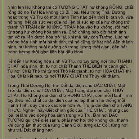
Nhìn lên Hư Không thì có TƯỚNG CHẤT hư không RỖNG, chất
rỗng đó nó Tự Hóa không có Bị Hóa. Nếu trong Thái Dương
hoặc trong Vũ Trụ có một Hành Tinh nào đến thời bị tan vỡ, vừa
nổ tung, hết đà sức vẹt của nó liền bị sức ép của hư không trở
thành VI TRẦN đến KHÔNG TRẦN hòa vào hư không, rồi mới
từ trong hư không hóa sinh ra. Chớ chẳng bao giờ hành tinh
tan vỡ ra liền được hóa trở lại, khi mà hãy còn Tướng. Lúc hư
không hóa sinh một hành tinh, thì nó cũng từ hạt nhỏ đến thành
hình, hư không nuôi dưỡng có trọng lượng thời gian, đến hết
trọng lượng thời gian liền bắt đầu Hoại.
Kể đến Hư Không hóa sinh Vũ Trụ, nó tùy từng nơi như THANH
CHẤT hóa sinh, thì từ nơi chất Thanh THỂ BIẾN ra cảnh giới.
Từ nơi Chất Thô thì từ nơi Thô kết thành, từ nơi HỎA CHẤT thì
Hỏa Chất kết nạp, từ nơi THỦY CHẤT thì Thủy kết thành.
Trong Thái Dương Hệ, trái Đất đại diện cho ĐẶC CHẤT, Mặt
Trời đại diện cho HỎA CHẤT, Mặt Trăng đại diện cho THỦY
CHẤT, Hư Không đại diện cho RỖNG CHẤT, còn mỗi Hành Tinh
tùy theo mỗi chất có đại diện của nó lập thành hệ thống mỗi
Hành Tinh, duy chỉ có các loài hơn Vũ Trụ là đại diện cho TẠNG
THỨC, Nghe-Thấy-Biết chính gốc của THỂ CHẤT, nhưng các
loài bị lâm vào đồng hóa sinh trong Vũ Trụ, lầm nơi ĐẶC
TƯỚNG qui chế diệt sanh, phải nhờ hơi thở không khí, thanh
khí cùng ẩm thực của từng Cảnh Giới, từng các Cõi, từng nơi
như trái Đất chẳng hạn”.