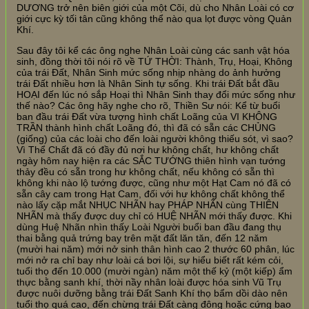
DƯƠNG trở nên biên giới của một Cõi, dù cho Nhân Loài có cơ
giới cực kỳ tối tân cũng không thể nào qua lọt được vòng Quản
Khí.
Sau đây tôi kể các ông nghe Nhân Loài cùng các sanh vật hóa
sinh, đồng thời tôi nói rõ về TỨ THỜI: Thành, Trụ, Hoại, Không
của trái Đất, Nhân Sinh mức sống nhịp nhàng do ảnh hưởng
trái Đất nhiều hơn là Nhân Sinh tự sống. Khi trái Đất bắt đầu
HOẠI đến lúc nó sắp Hoại thì Nhân Sinh thay đổi mức sống như
thế nào? Các ông hãy nghe cho rõ, Thiền Sư nói: Kể từ buổi
ban đầu trái Đất vừa tượng hình chất Loãng của VI KHÔNG
TRẦN thành hình chất Loãng đó, thì đã có sẵn các CHỦNG
(giống) của các loài cho đến loài người không thiếu sót, vì sao?
Vì Thể Chất đã có đầy đủ nơi hư không chất, hư không chất
ngày hôm nay hiện ra các SẮC TƯỚNG thiên hình vạn tướng
thảy đều có sẵn trong hư không chất, nếu không có sẵn thì
không khi nào lộ tướng được, cũng như một Hạt Cam nó đã có
sẵn cây cam trong Hạt Cam, đối với hư không chất không thể
nào lấy cặp mắt NHỤC NHÃN hay PHÁP NHÃN cùng THIÊN
NHÃN mà thấy được duy chỉ có HUỆ NHÃN mới thấy được. Khi
dùng Huệ Nhãn nhìn thấy Loài Người buổi ban đầu đang thụ
thai bằng quả trứng bay trên mặt đất lăn tăn, đến 12 năm
(mười hai năm) mới nở sinh thân hình cao 2 thước 60 phân, lúc
mới nở ra chỉ bay như loài cá bơi lội, sự hiểu biết rất kém cỏi,
tuổi thọ đến 10.000 (mười ngàn) năm một thế kỷ (một kiếp) ẩm
thực bằng sanh khí, thời nầy nhân loài được hóa sinh Vũ Trụ
được nuôi dưỡng bằng trái Đất Sanh Khí thọ bẩm dồi dào nên
tuổi thọ quá cao, đến chừng trái Đất càng đông hoặc cứng bao