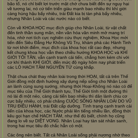
bão tố, nó chỉ biết lợi trước mặt chớ chưa biết đến sự nguy hại
về tương lai, nó cứ tiến triển giàu mạnh bao nhiêu thì khí giới
càng hùng hậu bấy nhiêu, trái Đất kia bị tàn phá bấy nhiêu,
nhưng Nhân Loài và các nước nào có biết.
Còn về KHOA HỌC mục đích giúp cho Nhân Loài, từ vật chất
đến tinh thần sung mãn, nền văn hóa văn minh mở mang trí
hóa, nhờ nơi tích cực nghiên cứu thực nghiệm, Khoa Học mới
tiến đến Siêu Đẳng Hư Không Vũ Trụ, khám phá các Hành Tinh
từ nơi khởi điểm, mục đích của khoa học rất cao đẹp, nhưng
kết chung khoa học vẫn theo chiều hướng KHOA HỌC và KHÍ
GIỚI TỐI TÂN, vẫn cạnh tranh cải tiến, chẳng hơn kém chi với
cơ khí thành KHÍ GIỚI, đến mức độ ngày hôm nay phát triển
các LÒ HẠCH TÂM NGUYÊN TỬ cùng khắp.
Thật chua chát thay nhân loài trong thời HOẠI, tất cả trên Thế
Giới đồng một định hướng xây dựng nếp sống cho Nhân Loài
an lành cùng sung sướng, nhưng thời Hoại-Không nó nào có để
mục tiêu của Thế Giới thành tựu, Thế Giới tính một đường thì
nó lái đi một nẻo, càng cải tiến bao nhiêu thì dân lành chịu cơ
cực bấy nhiêu, có phải chăng CUỘC SỐNG NHÂN LOÀI DO VŨ
TRỤ ĐIỀU HÀNH, trái Đất cấp dưỡng. Tình trạng cạnh tranh cải
tiến của khoa học, các Nước phải lên tiếng nhiều lần, đồng thời
kêu gọi hạn chế HẠCH TÂM, như thế đủ biết, chính họ cũng
đang lo về sự DIỆT VONG. Nhân Loại hay tàn sát nhân sanh,
trong hai mục tiêu đó chắc hẳn có một.
Các ông nên biết. Tất cả Nhân Loài sống phải nương nhờ theo