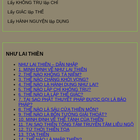
Lấy KHÔNG TRỤ lập CHỈ
Lấy GIÁC lập THỂ
Lấy HÀNH NGUYỆN lập DỤNG
NHƯ LAI THIỀN
NHƯ LAI THIỀN – DẪN NHẬP
1. MINH ĐỊNH VỀ NHƯ LAI THIỀN
2. THẾ NÀO KHÔNG TÀ NIỆM?
3. THẾ NÀO CHẲNG KHỞI VỌNG?
4. THẾ NÀO LÀ HÀNH DỤNG NHƯ LAI?
5. THẾ NÀO LẬP CHỈ KHÔNG TRỤ?
6. THẾ NÀO LÀ LẬP THỂ GIÁC?
7. TẠI SAO PHẬT THUYẾT PHÁP ĐƯỢC GỌI LÀ BẢO
PHÁP?
8. THẾ NÀO LÀ SÁU CỬA THIỀN MÔN?
9. THẾ NÀO LÀ BỐN TƯỚNG GIẢI THOÁT?
10. MINH ĐỊNH VỀ THỂ TÁNH CỦA THIỀN
11. TẠI SAO THIỀN TÔNG TÂM TRUYỀN TÂM LIỄU NGỘ
12. TỨ THỜI THIỀN TỌA
13. TỌA THIỀN
14. THẾ NÀO LÀ NHẬP THIỀN?