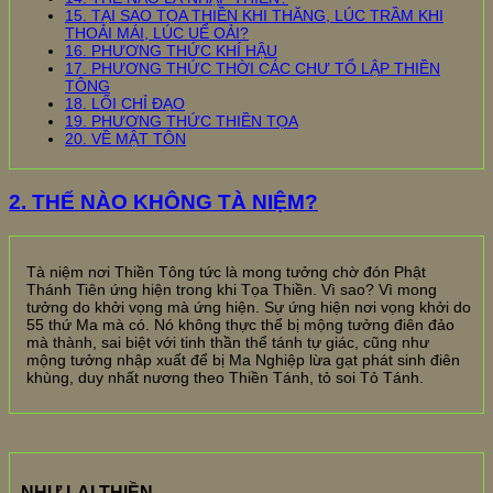
15. TẠI SAO TỌA THIỀN KHI THĂNG, LÚC TRẦM KHI
THOẢI MÁI, LÚC UỂ OẢI?
16. PHƯƠNG THỨC KHÍ HẬU
17. PHƯƠNG THỨC THỜI CÁC CHƯ TỔ LẬP THIỀN
TÔNG
18. LỐI CHỈ ĐẠO
19. PHƯƠNG THỨC THIỀN TỌA
20. VỀ MẬT TÔN
2. THẾ NÀO KHÔNG TÀ NIỆM?
Tà niệm nơi Thiền Tông tức là mong tưởng chờ đón Phật
Thánh Tiên ứng hiện trong khi Tọa Thiền. Vì sao? Vì mong
tưởng do khởi vọng mà ứng hiện. Sự ứng hiện nơi vọng khởi do
55 thứ Ma mà có. Nó không thực thể bị mộng tưởng điên đảo
mà thành, sai biệt với tinh thần thể tánh tự giác, cũng như
mộng tưởng nhập xuất để bị Ma Nghiệp lừa gạt phát sinh điên
khùng, duy nhất nương theo Thiền Tánh, tỏ soi Tỏ Tánh.
NHƯ LAI THIỀN