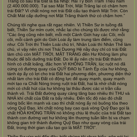
Trăng có sau trái Đất là ba Nhịp: Hai Tỷ Bốn Trăm Triệu năm
(2.400.000.000). Tại sao Mặt Trời, Mặt Trăng lại có chậm hơn
trái Đất? Vì chất nóng nơi trái Đất cấu tạo thành Mặt Trời. Còn
Chất Mát cấp dưỡng nơi Mặt Trăng thành thử có chậm hơn.”
Chúng tôi nghe qua rất ngạc nhiên. Vị Thiền Sư in tuồng đã
biết, Thiền Sư mỉm cười, nhắc lại cho chúng tôi được nhớ rằng:
“Các ông cũng nên biết, mỗi một Cảnh Giới hay các Cõi, mỗi
cõi, mỗi cảnh giới do Giới Loài ấy làm trung tâm điểm, cũng
như: Cõi Trời thì Thiên Loài chủ trì, Nhân Loài thì Nhân Thế làm
chủ, vì vậy nên chi nơi Thái Dương Hệ nầy duy chỉ có trái Đất
làm chủ còn MẶT TRỜI, MẶT TRĂNG đến Hư Không làm phụ
thuộc để bồi dưỡng trái Đất. Do lẽ ấy nên chi trái Đất thành
hình có chất loãng, đặc hơn VI KHÔNG TRẦN, lúc ruột nó đã
cứng có đường quay của QUỸ ĐẠO bị Tánh Ép của hư không,
tánh ép ấy có lợi cho trái Đất hai phương diện, phương diện thứ
nhất làm cho trái Đất có động lực để quay mạnh, quay mạnh
mới tạo ra Chất Nóng trong ruột trái Đất, hai là nhờ chất nóng
mới có chất hút của hư không lại thâu được các vi trần cấu
thành vỏ. Trái Đất đường quay càng tăng bao nhiêu thì THU và
NHẢ khí chất của Đất ra bấy nhiêu. Đến tốc độ nào đó chất
nóng bốc lên mạnh và cao thì chất nóng ấy nó buông tỏa theo
vòng Quỹ Đạo, khi chất nóng bay cao quá vòng Quỹ Đạo gọi là
chất HỎA KHÔNG TRẦN nó không chịu lệ thuộc của trái Đất tạo
thành con đường vẹt hư không lên thượng tuần liền bị va chạm
không gian trở thành đường Quỹ Đạo như quay vòng của trái
Đất, trong thời gian cấu tạo gọi là MẶT TRỜI”.
Thiền Sư vừa nói đến đây, biết chúng tôi chưa hiểu, nên nói lại