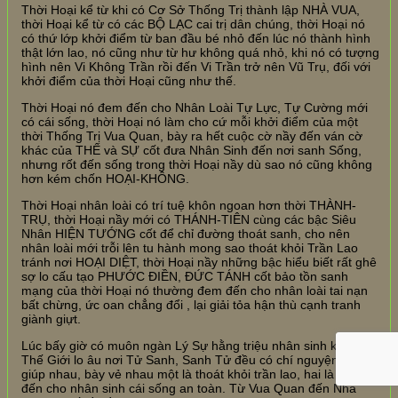
Thời Hoại kể từ khi có Cơ Sở Thống Trị thành lập NHÀ VUA,
thời Hoại kể từ có các BỘ LẠC cai trị dân chúng, thời Hoại nó
có thứ lớp khởi điểm từ ban đầu bé nhỏ đến lúc nó thành hình
thật lớn lao, nó cũng như từ hư không quá nhỏ, khi nó có tượng
hình nên Vi Không Trần rồi đến Vi Trần trở nên Vũ Trụ, đối với
khởi điểm của thời Hoại cũng như thế.
Thời Hoại nó đem đến cho Nhân Loài Tự Lực, Tự Cường mới
có cái sống, thời Hoại nó làm cho cứ mỗi khởi điểm của một
thời Thống Trị Vua Quan, bày ra hết cuộc cờ nầy đến ván cờ
khác của THẾ và SỰ cốt đưa Nhân Sinh đến nơi sanh Sống,
nhưng rốt đến sống trong thời Hoại nầy dù sao nó cũng không
hơn kém chốn HOẠI-KHÔNG.
Thời Hoại nhân loài có trí tuệ khôn ngoan hơn thời THÀNH-
TRỤ, thời Hoại nầy mới có THÁNH-TIÊN cùng các bậc Siêu
Nhân HIỆN TƯỚNG cốt để chỉ đường thoát sanh, cho nên
nhân loài mới trỗi lên tu hành mong sao thoát khỏi Trần Lao
tránh nơi HOẠI DIỆT, thời Hoại nầy những bậc hiểu biết rất ghê
sợ lo cấu tạo PHƯỚC ĐIỀN, ĐỨC TÁNH cốt bảo tồn sanh
mạng của thời Hoại nó thường đem đến cho nhân loài tai nạn
bất chừng, ức oan chẳng đổi , lại giải tỏa hận thù cạnh tranh
giành giựt.
Lúc bấy giờ có muôn ngàn Lý Sự hằng triệu nhân sinh khắp
Thế Giới lo âu nơi Tử Sanh, Sanh Tử đều có chí nguyện cứu
giúp nhau, bày vẻ nhau một là thoát khỏi trần lao, hai là đem
đến cho nhân sinh cái sống an toàn. Từ Vua Quan đến Nhà