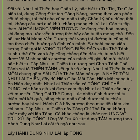
Đối với Như Lai Thiền hay Chân Lý, bậc biết tu Tự Tín, Tự Giác
hiện tại, dụng Công Đức tạo Công Năng, nương theo vạn pháp
cốt tỏ pháp, thì thời nào cũng nhận thấy Chân Lý hữu dùng thật
tại, không cầu nơi quá khứ, chẳng mong chi Vị Lai. Còn tu tập
theo lối HOÀI MONG VIỄN TƯỢNG lúc đang còn hoài mong,
khi đang mơ ước viễn tượng thời hãy còn tu tập mong chờ. Đến
hồi sự Hoài Mong Viễn Tượng thất vọng thì đường tu cũng bị
tan theo chiều hướng cố định của mình. Sự hoài mong viễn
tượng Phật gọi là VỌNG TƯỞNG ĐIÊN ĐẢO xa lìa Thể Tánh,
tu như thế đến vạn kiếp cũng chẳng đến đâu cả, tu mà biết
được Vô Minh nghiệp chướng của mình cổi giải đó mới thật là
bậc biết tu. Tập Như Lai Thiền tu nương nơi Chơn Tánh Thể
Tánh soi tỏ THIỀN TÁNH kết quả vô cùng. Như Lai Thiền là một
MÔN chung gồm SÁU CỬA Thiền Môn nên gọi là NHẤT TÔN
NHƯ LAI THIỀN, đầy đủ Hiển Giáo Mật Tôn, Hiển Mật song tu,
Ẩn Hiện duy nhất. Như Lai Thiền vẫn có TÔNG CHỈ THỂ
DỤNG, các hành giả khi được xem tập Như Lai Thiền cần suy
xét mục tiêu Tông Chỉ Thể Dụng. Lúc nhận định được thì tu
thiền mới kết quả, bằng chưa nhận định được thì tu chiều
hướng hay bị sai. Hành Giả hãy nương theo mục tiêu làm kim
chỉ nam. Tập Như Lai Thiền nầy Tông Chỉ Thể Dụng không
khác mấy với lập Tông. Có khác chăng là khác nơi ƯNG VÔ
TRỤ XỨ lập TÔNG. Ưng Vô Trụ Xứ tức dụng TÂM nương theo
Hành Dụng Như Lai cốt tỏ ngộ như sau:
Lấy HÀNH DỤNG NHƯ LAI lập TÔNG