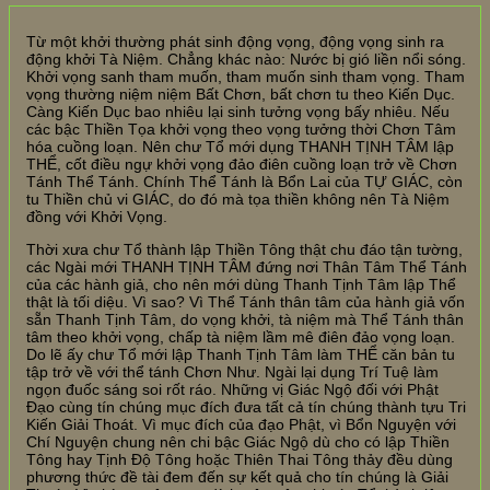
Từ một khởi thường phát sinh động vọng, động vọng sinh ra
động khởi Tà Niệm. Chẳng khác nào: Nước bị gió liền nổi sóng.
Khởi vọng sanh tham muốn, tham muốn sinh tham vọng. Tham
vọng thường niệm niệm Bất Chơn, bất chơn tu theo Kiến Dục.
Càng Kiến Dục bao nhiêu lại sinh tưởng vọng bấy nhiêu. Nếu
các bậc Thiền Tọa khởi vọng theo vọng tưởng thời Chơn Tâm
hóa cuồng loạn. Nên chư Tổ mới dụng THANH TỊNH TÂM lập
THỂ, cốt điều ngự khởi vọng đảo điên cuồng loạn trở về Chơn
Tánh Thể Tánh. Chính Thể Tánh là Bổn Lai của TỰ GIÁC, còn
tu Thiền chủ vi GIÁC, do đó mà tọa thiền không nên Tà Niệm
đồng với Khởi Vọng.
Thời xưa chư Tổ thành lập Thiền Tông thật chu đáo tận tường,
các Ngài mới THANH TỊNH TÂM đứng nơi Thân Tâm Thể Tánh
của các hành giả, cho nên mới dùng Thanh Tịnh Tâm lập Thể
thật là tối diệu. Vì sao? Vì Thể Tánh thân tâm của hành giả vốn
sẵn Thanh Tịnh Tâm, do vọng khởi, tà niệm mà Thể Tánh thân
tâm theo khởi vọng, chấp tà niệm lầm mê điên đảo vọng loạn.
Do lẽ ấy chư Tổ mới lập Thanh Tịnh Tâm làm THỂ căn bản tu
tập trở về với thể tánh Chơn Như. Ngài lại dụng Trí Tuệ làm
ngọn đuốc sáng soi rốt ráo. Những vị Giác Ngộ đối với Phật
Đạo cùng tín chúng mục đích đưa tất cả tín chúng thành tựu Tri
Kiến Giải Thoát. Vì mục đích của đạo Phật, vì Bổn Nguyện với
Chí Nguyện chung nên chi bậc Giác Ngộ dù cho có lập Thiền
Tông hay Tịnh Độ Tông hoặc Thiên Thai Tông thảy đều dùng
phương thức đề tài đem đến sự kết quả cho tín chúng là Giải