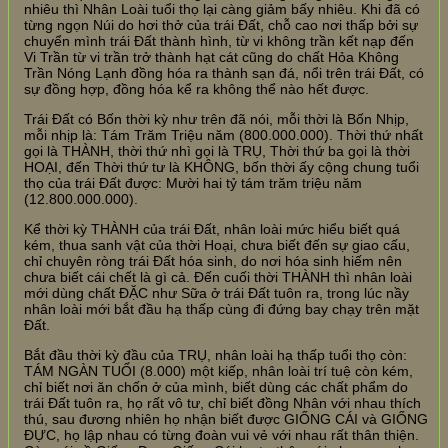
nhiêu thì Nhân Loài tuổi thọ lại càng giảm bấy nhiêu. Khi đã có
từng ngọn Núi do hơi thở của trái Đất, chỗ cao nơi thấp bởi sự
chuyển mình trái Đất thành hình, từ vi không trần kết nạp đến
Vi Trần từ vi trần trở thành hạt cát cũng do chất Hỏa Không
Trần Nóng Lạnh đồng hóa ra thành sạn đá, nổi trên trái Đất, có
sự đồng hợp, đồng hóa kể ra không thể nào hết được.
Trái Đất có Bốn thời kỳ như trên đã nói, mỗi thời là Bốn Nhịp,
mỗi nhịp là: Tám Trăm Triệu năm (800.000.000). Thời thứ nhất
gọi là THÀNH, thời thứ nhì gọi là TRỤ, Thời thứ ba gọi là thời
HOẠI, đến Thời thứ tư là KHÔNG, bốn thời ấy cộng chung tuổi
thọ của trái Đất được: Mười hai tỷ tám trăm triệu năm
(12.800.000.000).
Kể thời kỳ THÀNH của trái Đất, nhân loài mức hiểu biết quá
kém, thua sanh vật của thời Hoại, chưa biết đến sự giao cấu,
chỉ chuyên ròng trái Đất hóa sinh, do nơi hóa sinh hiếm nên
chưa biết cái chết là gì cả. Đến cuối thời THÀNH thì nhân loài
mới dùng chất ĐẶC như Sữa ở trái Đất tuôn ra, trong lúc nầy
nhân loài mới bắt đầu hạ thấp cùng đi đứng bay chạy trên mặt
Đất.
Bắt đầu thời kỳ đầu của TRỤ, nhân loài hạ thấp tuổi thọ còn:
TÁM NGÀN TUỔI (8.000) một kiếp, nhân loài trí tuệ còn kém,
chỉ biết nơi ăn chốn ở của mình, biết dùng các chất phẩm do
trái Đất tuôn ra, họ rất vô tư, chỉ biết đồng Nhân với nhau thích
thú, sau đương nhiên họ nhận biết được GIỐNG CÁI và GIỐNG
ĐỰC, họ lập nhau có từng đoàn vui vẻ với nhau rất thân thiện.