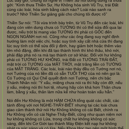
Lúc bấy giờ, chúng tôi nghe vị Thiền Sư nói đồng đứng ra thưa
gởi: “Kính thưa Thiền Sư, Hư Không hóa sinh Vũ Trụ, trái Đất
cùng các loài, hóa sinh bằng cách nào? Loài nào sanh ra
trước? Nhờ Thiền Sư giảng giải cho chúng tôi được rõ”
Thiền Sư nói: “Tôi vừa trình bày trên, từ Vũ Trụ đến các loài, khi
đang còn viên dung chưa có TƯỚNG thì có thể sửa đổi qua lại
được, nếu trót bị mang vào TƯỚNG thì phải có GỐC đến
NGỌN NGÀNH nơi nó. Cũng như các ông đang suy nghĩ định
hướng làm một việc chi, hoặc suy tính xây cất nhà cửa thì đang
lúc suy tính có thể sửa đổi ý định, hay giảm bớt hoặc thêm vào
lớn nhỏ đặng, đến khi đã tạo thành hình thì khó thâu, khó nới,
phải đập phá nó ra mà tạo thành cơ sở khác. Đối với hư không
phải có TƯỚNG HƯ KHÔNG, trái Đất có TƯỚNG TRÁI ĐẤT,
mặt trời có TƯỚNG của MẶT TRỜI, mặt trăng liền có TƯỚNG
của MẶT TRĂNG. Các loài, loài nào thảy đều có Tướng nơi nó,
nơi Tướng của nó liền đã có sẵn TUỔI THỌ của nó nên gọi là:
Có Tướng có Qui Chế quyết định nơi Tướng, nên chi bậc
Thánh Nhân nói: “Ý xấu, miệng chưa nói ra thì hãy còn đỡ, nếu
ý xấu, miệng nói thì hơi tệ, nhưng hãy còn khá hơn Thân chưa
làm, bằng ý xấu, thân làm nữa kể như hoàn toàn xấu hẳn.”
Nói đến Hư Không là một HÀM CHỨA tổng quát các chất, các
tánh đồng với nơi NGHE-THẤY-BIẾT nhưng tại các loài chưa
giao cảm thành thử nói Hư Không không có cái Biết, chính ra
Hư Không vốn có cái Nghe-Thấy-Biết, cũng như quan niệm nơi
hư không không có Lửa, trong chất hư không không có sức
sáng, đến khi Cơ Giới tạo thành Máy Điện kết nạp hư không
phát ra sức sáng và có lửa. Nếu Khoa Học tạo nên một hình thể