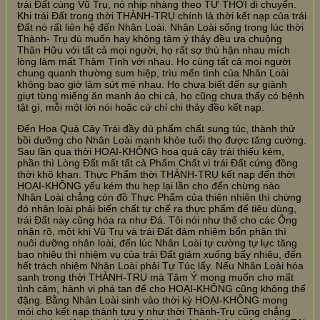
trái Đất cùng Vũ Trụ, nó nhịp nhàng theo TỨ THỜI di chuyển.
Khi trái Đất trong thời THÀNH-TRỤ chính là thời kết nạp của trái
Đất nó rất liên hệ đến Nhân Loài. Nhân Loài sống trong lúc thời
Thành- Trụ dù muốn hay không tâm ý thảy đều ưa chuộng
Thân Hữu với tất cả mọi người, họ rất sợ thù hận nhau mích
lòng làm mất Thâm Tình với nhau. Họ cùng tất cả mọi người
chung quanh thường sum hiệp, trìu mến tình của Nhân Loài
không bao giờ làm sứt mẻ nhau. Họ chưa biết đến sự giành
giựt từng miếng ăn manh áo chi cả, họ cũng chưa thấy có bệnh
tật gì, mỗi một lời nói hoặc cử chỉ chi thảy đều kết nạp.
Đến Hoa Quả Cây Trái đầy đủ phẩm chất sung túc, thành thử
bồi dưỡng cho Nhân Loài mạnh khỏe tuổi thọ được tăng cường.
Sau lần qua thời HOẠI-KHÔNG hoa quả cây trái thiếu kém,
phần thì Lòng Đất mất tất cả Phẩm Chất vì trái Đất cứng đồng
thời khô khan. Thực Phẩm thời THÀNH-TRỤ kết nạp đến thời
HOẠI-KHÔNG yếu kém thu hẹp lại lần cho đến chừng nào
Nhân Loài chẳng còn đồ Thực Phẩm của thiên nhiên thì chừng
đó nhân loài phải biến chất tự chế ra thực phẩm để tiêu dùng,
trái Đất này cũng hóa ra như Đá. Tôi nói như thế cho các Ông
nhận rõ, một khi Vũ Trụ và trái Đất đảm nhiệm bổn phận thì
nuôi dưỡng nhân loài, đến lúc Nhân Loài tự cường tự lực tăng
bao nhiêu thì nhiệm vụ của trái Đất giảm xuống bấy nhiêu, đến
hết trách nhiệm Nhân Loài phải Tự Túc lấy. Nếu Nhân Loài hóa
sanh trong thời THÀNH-TRỤ mà Tâm Ý mong muốn cho mất
tình cảm, hành vi phá tan để cho HOẠI-KHÔNG cũng không thể
đặng. Bằng Nhân Loài sinh vào thời kỳ HOẠI-KHÔNG mong
mỏi cho kết nạp thành tựu y như thời Thành-Trụ cũng chẳng