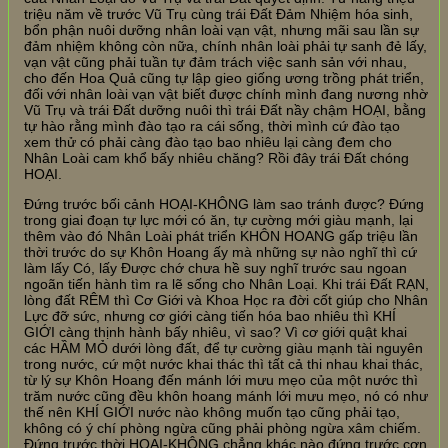
triệu năm về trước Vũ Trụ cùng trái Đất Đảm Nhiệm hóa sinh,
bổn phận nuôi dưỡng nhân loài vạn vật, nhưng mãi sau lần sự
đảm nhiệm không còn nữa, chính nhân loài phải tự sanh đẻ lấy,
vạn vật cũng phải tuần tự đảm trách việc sanh sản với nhau,
cho đến Hoa Quả cũng tự lập gieo giống ương trồng phát triển,
đối với nhân loài vạn vật biết được chính mình đang nương nhờ
Vũ Trụ và trái Đất dưỡng nuôi thì trái Đất nầy chậm HOẠI, bằng
tự hào rằng mình đào tạo ra cái sống, thời mình cứ đào tạo
xem thử có phải càng đào tạo bao nhiêu lại càng đem cho
Nhân Loài cam khổ bấy nhiêu chăng? Rồi đây trái Đất chóng
HOẠI.
Đứng trước bối cảnh HOẠI-KHÔNG làm sao tránh được? Đứng
trong giai đoạn tự lực mới có ăn, tự cường mới giàu mạnh, lại
thêm vào đó Nhân Loài phát triển KHÔN HOANG gấp triệu lần
thời trước do sự Khôn Hoang ấy mà những sự nào nghĩ thì cứ
làm lấy Có, lấy Được chớ chưa hề suy nghĩ trước sau ngoan
ngoãn tiến hành tìm ra lẽ sống cho Nhân Loại. Khi trái Đất RẠN,
lòng đất RÊM thì Cơ Giới và Khoa Học ra đời cốt giúp cho Nhân
Lực đỡ sức, nhưng cơ giới càng tiến hóa bao nhiêu thì KHÍ
GIỚI càng thịnh hành bấy nhiêu, vì sao? Vì cơ giới quật khai
các HẦM MỎ dưới lòng đất, để tự cường giàu mạnh tài nguyên
trong nước, cứ một nước khai thác thì tất cả thi nhau khai thác,
từ lý sự Khôn Hoang đến mánh lới mưu mẹo của một nước thì
trăm nước cũng đều khôn hoang mánh lới mưu mẹo, nó có như
thế nên KHÍ GIỚI nước nào không muốn tạo cũng phải tạo,
không có ý chí phòng ngừa cũng phải phòng ngừa xâm chiếm.
Đứng trước thời HOẠI-KHÔNG chẳng khác nào đứng trước cơn