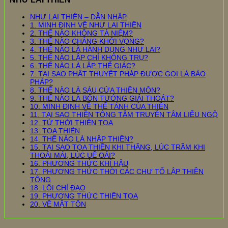
NHƯ LAI THIỀN – DẪN NHẬP
1. MINH ĐỊNH VỀ NHƯ LAI THIỀN
2. THẾ NÀO KHÔNG TÀ NIỆM?
3. THẾ NÀO CHẲNG KHỞI VỌNG?
4. THẾ NÀO LÀ HÀNH DỤNG NHƯ LAI?
5. THẾ NÀO LẬP CHỈ KHÔNG TRỤ?
6. THẾ NÀO LÀ LẬP THỂ GIÁC?
7. TẠI SAO PHẬT THUYẾT PHÁP ĐƯỢC GỌI LÀ BẢO
PHÁP?
8. THẾ NÀO LÀ SÁU CỬA THIỀN MÔN?
9. THẾ NÀO LÀ BỐN TƯỚNG GIẢI THOÁT?
10. MINH ĐỊNH VỀ THỂ TÁNH CỦA THIỀN
11. TẠI SAO THIỀN TÔNG TÂM TRUYỀN TÂM LIỄU NGỘ
12. TỨ THỜI THIỀN TỌA
13. TỌA THIỀN
14. THẾ NÀO LÀ NHẬP THIỀN?
15. TẠI SAO TỌA THIỀN KHI THĂNG, LÚC TRẦM KHI
THOẢI MÁI, LÚC UỂ OẢI?
16. PHƯƠNG THỨC KHÍ HẬU
17. PHƯƠNG THỨC THỜI CÁC CHƯ TỔ LẬP THIỀN
TÔNG
18. LỐI CHỈ ĐẠO
19. PHƯƠNG THỨC THIỀN TỌA
20. VỀ MẬT TÔN