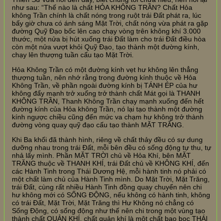
như sau: “Thế nào là chất HỎA KHÔNG TRẦN? Chất Hỏa
không Trần chính là chất nóng trong ruột trái Đất phát ra, lúc
bấy giờ chưa có ánh sáng Mặt Trời, chất nóng vừa phát ra gặp
đường Quỹ Đạo bốc lên cao chạy vòng trên không khí 3.000
thước, một nửa bị hút xuống trái Đất làm cho trái Đất điều hòa
còn một nửa vượt khỏi Quỹ Đạo, tạo thành một đường kính,
chạy lên thượng tuần cấu tạo Mặt Trời.
Hỏa Không Trần có một đường kính vẹt hư không lên thẳng
thượng tuần, nên nhớ rằng trong đường kính thuộc về Hỏa
Không Trần, về phần ngoài đường kính bị TÁNH ÉP của hư
không đẩy mạnh trở xuống trở thành chất Mát gọi là THANH
KHÔNG TRẦN, Thanh Không Trần chạy mạnh xuống đến hết
đường kính của Hỏa không Trần, nó lại tạo thành một đường
kính ngược chiều cũng đến mức va chạm hư không trở thành
đường vòng quay quỹ đạo cấu tạo thành MẶT TRĂNG.
Khi Ba khối đã thành hình, riêng về chất thảy đều có sự dung
dưỡng nhau trong trái Đất, mỗi bên đều có sống động tự thu, tự
nhả lấy mình. Phần MẶT TRỜI chủ về Hỏa Khí, bên MẶT
TRĂNG thuộc về THANH KHÍ, trái Đất chủ về KHÔNG KHÍ, đến
các Hành Tinh trong Thái Dương Hệ, mỗi hành tinh nó phải có
một chất làm chủ của Hành Tinh mình. Do Mặt Trời, Mặt Trăng,
trái Đất, cùng rất nhiều Hành Tinh đồng quay chuyển nên chi
hư không mới có SỐNG ĐỘNG, nếu không có hành tinh, không
có trái Đất, Mặt Trời, Mặt Trăng thì Hư Không nó chẳng có
Sống Động, có sống động như thế nên chi trong một vùng tạo
thành chất QUẢN KHÍ, chất quản khí là một chất bao bọc THÁI