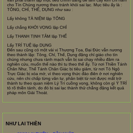
cho Tín Chúng nương theo tránh khỏi sai lạc. Mục tiêu ấy là :
TÔNG, CHỈ, THỂ, DỤNG như sau :
Lấy không TÀ NIỆM lập TÔNG
Lấy chẳng KHỞI VỌNG lập CHỈ
Lấy THANH TỊNH TÂM lập THỂ
Lấy TRÍ TUỆ lập DỤNG
Đến sau cũng có một vài vị Thượng Tọa, Đại Đức vẫn nương
theo thành lập: Tông, Chỉ, Thể, Dụng đặng chỉ giáo cho tín
chúng nhưng chưa rành mạch vẫn bị sai chạy nhiều đâm ra
nghiên cứu, muốn thế nào thì tu theo thế ấy. Từ nơi Thiền Tánh
Chân Như, Thể Tánh Chân Giác bị tiêu giảm, từ nơi Tỏ Ngộ
Trực Giác bị xóa mờ, vì theo vọng thức đảo điên ở nơi nghiên
cứu, nên chi chấp từng văn tự, phân biệt từ nơi được mất trở
thành tu theo quan niệm Lý Trí cuồng vọng, không còn gì Ý TRÍ
tỏ rõ thiền tánh, do đó bị sai lạc thành thử chẳng đặng kết quả
pháp môn Giải Thoát.
NHƯ LAI THIỀN