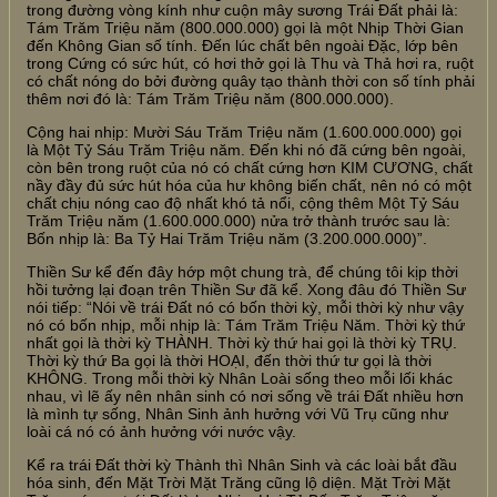
trong đường vòng kính như cuộn mây sương Trái Đất phải là:
Tám Trăm Triệu năm (800.000.000) gọi là một Nhịp Thời Gian
đến Không Gian số tính. Đến lúc chất bên ngoài Đặc, lớp bên
trong Cứng có sức hút, có hơi thở gọi là Thu và Thả hơi ra, ruột
có chất nóng do bởi đường quây tạo thành thời con số tính phải
thêm nơi đó là: Tám Trăm Triệu năm (800.000.000).
Cộng hai nhịp: Mười Sáu Trăm Triệu năm (1.600.000.000) gọi
là Một Tỷ Sáu Trăm Triệu năm. Đến khi nó đã cứng bên ngoài,
còn bên trong ruột của nó có chất cứng hơn KIM CƯƠNG, chất
nầy đầy đủ sức hút hóa của hư không biến chất, nên nó có một
chất chịu nóng cao độ nhất khó tả nổi, cộng thêm Một Tỷ Sáu
Trăm Triệu năm (1.600.000.000) nửa trở thành trước sau là:
Bốn nhịp là: Ba Tỷ Hai Trăm Triệu năm (3.200.000.000)”.
Thiền Sư kể đến đây hớp một chung trà, để chúng tôi kịp thời
hồi tưởng lại đoạn trên Thiền Sư đã kể. Xong đâu đó Thiền Sư
nói tiếp: “Nói về trái Đất nó có bốn thời kỳ, mỗi thời kỳ như vậy
nó có bốn nhịp, mỗi nhịp là: Tám Trăm Triệu Năm. Thời kỳ thứ
nhất gọi là thời kỳ THÀNH. Thời kỳ thứ hai gọi là thời kỳ TRỤ.
Thời kỳ thứ Ba gọi là thời HOẠI, đến thời thứ tư gọi là thời
KHÔNG. Trong mỗi thời kỳ Nhân Loài sống theo mỗi lối khác
nhau, vì lẽ ấy nên nhân sinh có nơi sống về trái Đất nhiều hơn
là mình tự sống, Nhân Sinh ảnh hưởng với Vũ Trụ cũng như
loài cá nó có ảnh hưởng với nước vậy.
Kể ra trái Đất thời kỳ Thành thì Nhân Sinh và các loài bắt đầu
hóa sinh, đến Mặt Trời Mặt Trăng cũng lộ diện. Mặt Trời Mặt