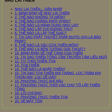
NHƯ LAI THIỀN
NHƯ LAI THIỀN – DẪN NHẬP
1. MINH ĐỊNH VỀ NHƯ LAI THIỀN
2. THẾ NÀO KHÔNG TÀ NIỆM?
3. THẾ NÀO CHẲNG KHỞI VỌNG?
4. THẾ NÀO LÀ HÀNH DỤNG NHƯ LAI?
5. THẾ NÀO LẬP CHỈ KHÔNG TRỤ?
6. THẾ NÀO LÀ LẬP THỂ GIÁC?
7. TẠI SAO PHẬT THUYẾT PHÁP ĐƯỢC GỌI LÀ BẢO
PHÁP?
8. THẾ NÀO LÀ SÁU CỬA THIỀN MÔN?
9. THẾ NÀO LÀ BỐN TƯỚNG GIẢI THOÁT?
10. MINH ĐỊNH VỀ THỂ TÁNH CỦA THIỀN
11. TẠI SAO THIỀN TÔNG TÂM TRUYỀN TÂM LIỄU NGỘ
12. TỨ THỜI THIỀN TỌA
13. TỌA THIỀN
14. THẾ NÀO LÀ NHẬP THIỀN?
15. TẠI SAO TỌA THIỀN KHI THĂNG, LÚC TRẦM KHI
THOẢI MÁI, LÚC UỂ OẢI?
16. PHƯƠNG THỨC KHÍ HẬU
17. PHƯƠNG THỨC THỜI CÁC CHƯ TỔ LẬP THIỀN
TÔNG
18. LỐI CHỈ ĐẠO
19. PHƯƠNG THỨC THIỀN TỌA
20. VỀ MẬT TÔN