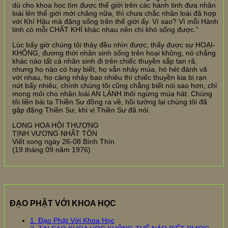
dù cho khoa học tìm được thế giới trên các hành tinh đưa nhân
loài lên thế giới mới chăng nữa, thì chưa chắc nhân loài đã hợp
với Khí Hậu mà đặng sống trên thế giới ấy. Vì sao? Vì mỗi Hành
tinh có mỗi CHẤT KHÍ khác nhau nên chi khó sống được.”
Lúc bấy giờ chúng tôi thảy đều nhìn được, thấy được sự HOẠI-
KHÔNG, đương thời nhân sinh sống trên hoại không, nó chẳng
khác nào tất cả nhân sinh đi trên chiếc thuyền sắp tan rã,
nhưng họ nào có hay biết, họ vẫn nhảy múa, hò hét đánh vã
với nhau, họ càng nhảy bao nhiêu thì chiếc thuyền kia bị rạn
nứt bấy nhiêu, chính chúng tôi cũng chẳng biết nói sao hơn, chỉ
mong mỏi cho nhân loài AN LÀNH thôi ngừng múa hát. Chúng
tôi liền bái tạ Thiền Sư đồng ra về, hồi tưởng lại chúng tôi đã
gặp đặng Thiền Sư, khi vị Thiền Sư đã nói.
LONG HOA HỘI THƯỢNG
TỊNH VƯƠNG NHẤT TÔN
Viết xong ngày 26-08 Bính Thìn
(19 tháng 09 năm 1976)
ĐẠO PHẬT VỚI KHOA HỌC
1. Đạo Phật Với Khoa Học