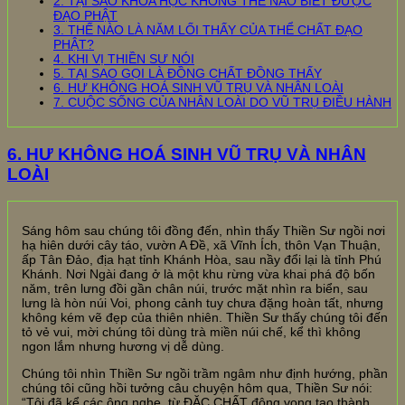
2. TẠI SAO KHOA HỌC KHÔNG THỂ NÀO BIẾT ĐƯỢC
ĐẠO PHẬT
3. THẾ NÀO LÀ NĂM LỐI THẤY CỦA THỂ CHẤT ĐẠO
PHẬT?
4. KHI VỊ THIỀN SƯ NÓI
5. TẠI SAO GỌI LÀ ĐỒNG CHẤT ĐỒNG THẤY
6. HƯ KHÔNG HOÁ SINH VŨ TRỤ VÀ NHÂN LOÀI
7. CUỘC SỐNG CỦA NHÂN LOÀI DO VŨ TRỤ ĐIỀU HÀNH
6. HƯ KHÔNG HOÁ SINH VŨ TRỤ VÀ NHÂN
LOÀI
Sáng hôm sau chúng tôi đồng đến, nhìn thấy Thiền Sư ngồi nơi
hạ hiên dưới cây táo, vườn A Đề, xã Vĩnh Ích, thôn Vạn Thuận,
ấp Tân Đảo, địa hạt tỉnh Khánh Hòa, sau nầy đổi lại là tỉnh Phú
Khánh. Nơi Ngài đang ở là một khu rừng vừa khai phá độ bốn
năm, trên lưng đồi gần chân núi, trước mặt nhìn ra biển, sau
lưng là hòn núi Voi, phong cảnh tuy chưa đặng hoàn tất, nhưng
không kém vẽ đẹp của thiên nhiên. Thiền Sư thấy chúng tôi đến
tỏ vẻ vui, mời chúng tôi dùng trà miền núi chế, kể thì không
ngon lắm nhưng hương vị dễ dùng.
Chúng tôi nhìn Thiền Sư ngồi trầm ngâm như định hướng, phần
chúng tôi cũng hồi tưởng câu chuyện hôm qua, Thiền Sư nói:
“Tôi đã kể các ông nghe, từ ĐẶC CHẤT động vọng tạo thành