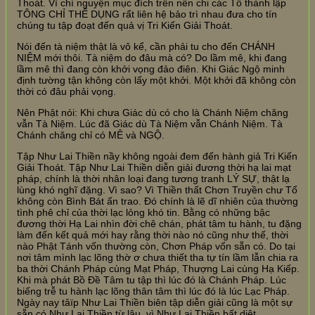
Thoát. Vì chí nguyện mục đích trên nên chi các Tổ thành lập
TÔNG CHỈ THỂ DỤNG rất liên hệ bảo trì nhau đưa cho tín
chúng tu tập đoạt đến quả vị Tri Kiến Giải Thoát.
Nói đến tà niệm thật là vô kể, cần phải tu cho đến CHÁNH
NIỆM mới thôi. Tà niệm do đâu mà có? Do lầm mê, khi đang
lầm mê thì đang còn khởi vọng đảo điên. Khi Giác Ngộ minh
định tường tận không còn lấy một khởi. Một khởi đã không còn
thời có đâu phải vọng.
Nên Phật nói: Khi chưa Giác dù có cho là Chánh Niệm chăng
vẫn Tà Niệm. Lúc đã Giác dù Tà Niệm vẫn Chánh Niệm. Tà
Chánh chăng chỉ có MÊ và NGỘ.
Tập Như Lai Thiền nầy không ngoài đem đến hành giả Tri Kiến
Giải Thoát. Tập Như Lai Thiền diễn giải đương thời hạ lai mạt
pháp, chính là thời nhân loại đang tương tranh LÝ SỰ, thật lạ
lùng khó nghĩ đặng. Vì sao? Vì Thiền thất Chơn Truyền chư Tổ
không còn Bình Bát ấn trao. Đó chính là lẽ dĩ nhiên của thường
tình phê chỉ của thời lạc lỏng khó tin. Bằng có những bậc
đương thời Hạ Lai nhìn đời chê chán, phát tâm tu hành, tu đặng
làm đến kết quả mới hay rằng thời nào nó cũng như thế, thời
nào Phật Tánh vốn thường còn, Chơn Pháp vốn sẵn có. Do tại
nơi tâm mình lạc lõng thờ ơ chưa thiết tha tự tín lầm lẫn chia ra
ba thời Chánh Pháp cùng Mạt Pháp, Thượng Lai cùng Hạ Kiếp.
Khi mà phát Bồ Đề Tâm tu tập thì lúc đó là Chánh Pháp. Lúc
biếng trễ tu hành lạc lõng thân tâm thì lúc đó là lúc Lạc Pháp.
Ngày nay tâïp Như Lai Thiền biên tập diễn giải cũng là một sự
sẵn có Như Lai Thiền từ lâu, vì Như Lai Thiền bất diệt.