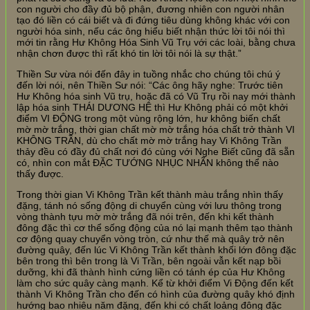
con người cho đầy đủ bộ phận, đương nhiên con người nhân
tạo đó liền có cái biết và đi đứng tiêu dùng không khác với con
người hóa sinh, nếu các ông hiểu biết nhận thức lời tôi nói thì
mới tin rằng Hư Không Hóa Sinh Vũ Trụ với các loài, bằng chưa
nhận chơn được thì rất khó tin lời tôi nói là sự thật.”
Thiền Sư vừa nói đến đây in tuồng nhắc cho chúng tôi chú ý
đến lời nói, nên Thiền Sư nói: “Các ông hãy nghe: Trước tiên
Hư Không hóa sinh Vũ trụ, hoặc đã có Vũ Trụ rồi nay mới thành
lập hóa sinh THÁI DƯƠNG HỆ thì Hư Không phải có một khởi
điểm VI ĐỘNG trong một vùng rộng lớn, hư không biến chất
mờ mờ trắng, thời gian chất mờ mờ trắng hóa chất trở thành VI
KHÔNG TRẦN, dù cho chất mờ mờ trắng hay Vi Không Trần
thảy đều có đầy đủ chất nơi đó cùng với Nghe Biết cũng đã sẵn
có, nhìn con mắt ĐẶC TƯỚNG NHỤC NHÃN không thể nào
thấy được.
Trong thời gian Vi Không Trần kết thành màu trắng nhìn thấy
đặng, tánh nó sống động di chuyển cùng với lưu thông trong
vòng thành tựu mờ mờ trắng đã nói trên, đến khi kết thành
đông đặc thì cơ thể sống động của nó lại mạnh thêm tạo thành
cơ động quay chuyển vòng tròn, cứ như thế mà quây trở nên
đường quây, đến lúc Vi Không Trần kết thành khối lớn đông đặc
bên trong thì bên trong là Vi Trần, bên ngoài vẫn kết nạp bồi
dưỡng, khi đã thành hình cứng liền có tánh ép của Hư Không
làm cho sức quây càng mạnh. Kể từ khởi điểm Vi Động đến kết
thành Vi Không Trần cho đến có hình của đường quây khó định
hướng bao nhiêu năm đặng, đến khi có chất loảng đông đặc