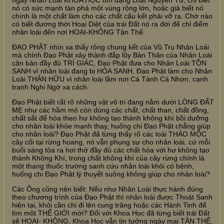
ngày Nhân Loài KHOA HỌC tìm đặng chất Nguyên Tử, chỉ biết
nó có sức mạnh tàn phá một vùng rộng lớn, hoặc giả biết nó
chính là một chất làm cho các chất cấu kết phải vỡ ra. Chớ nào
có biết đương thời Hoại Diệt của trái Đất nó ra đời để chỉ điểm
nhân loài đến nơi HOẠI-KHÔNG Tận Thế.
ĐẠO PHẬT nhìn xa thấy rộng chung kết của Vũ Trụ Nhân Loài
mà chính Đạo Phật xây thành đắp lũy Bản Thân của Nhân Loài
căn bản đầy đủ TRÍ GIÁC, Đạo Phật đưa cho Nhân Loài TỒN
SANH vì nhân loài đang bị HÓA SANH, Đạo Phật làm cho Nhân
Loài THÂN HỮU vì nhân loài lầm nơi Cá Tánh Cá Nhơn, cạnh
tranh Nghi Ngờ xa cách.
Đạo Phật biết rất rõ những vật vô tri đang nằm dưới LÒNG ĐẤT
MẸ như các hầm mỏ còn dùng các chất, chất than, chất đồng,
chất sắt để hòa theo hư không tạo thành không khí bồi dưỡng
cho nhân loài khỏe mạnh thay, huống chi Đạo Phật chẳng giúp
cho nhân loài? Đạo Phật đã từng thấy rõ các loài THẢO MỘC
cây cối tại rừng hoang, nó vẫn phụng sự cho nhân loài, cứ mỗi
buổi sáng tỏa ra hơi thở đầy đủ các chất hòa với hư không tạo
thành Không Khí, trong chất không khí của cây rừng chính là
một thang thuốc trường sanh cứu nhân loài khỏi có bệnh,
huống chi Đạo Phật lý thuyết suông không giúp cho nhân loài?
Các Ông cũng nên biết: Nếu như Nhân Loài thực hành đúng
theo chương trình của Đạo Phật thì nhân loài được Thoát Sanh
hiện tại, khỏi cần chi đi lên cung trăng hoặc các Hành Tinh để
tìm một THẾ GIỚI mới? Đối với Khoa Học đã từng biết trái Đất
sẽ HOẠI- KHÔNG, Khoa Học vẫn tin tưởng ngày mai TẬN THẾ,