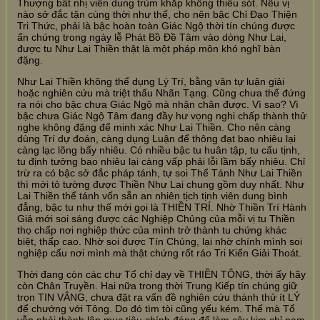
Thượng bất nhị viên dung trùm khắp không thiếu sót. Nếu vị
nào sở đắc tận cùng thời như thế, cho nên bậc Chỉ Đạo Thiện
Tri Thức, phải là bậc hoàn toàn Giác Ngộ thời tín chúng được
ấn chứng trong ngày lễ Phát Bồ Đề Tâm vào dòng Như Lai,
được tu Như Lai Thiền thật là một pháp môn khó nghĩ bàn
đặng.
Như Lai Thiền không thể dụng Lý Trí, bằng văn tự luận giải
hoặc nghiên cứu mà triệt thấu Nhãn Tạng. Cũng chưa thể đứng
ra nói cho bậc chưa Giác Ngộ mà nhận chân được. Vì sao? Vì
bậc chưa Giác Ngộ Tâm đang đầy hư vọng nghi chấp thành thử
nghe không đặng để minh xác Như Lai Thiền. Cho nên càng
dùng Trí dự đoán, càng dụng Luận để thông đạt bao nhiêu lại
càng lạc lõng bấy nhiêu. Có nhiều bậc tu huân tập, tu cấu tịnh,
tu định tưởng bao nhiêu lại càng vấp phải lỗi lầm bấy nhiêu. Chỉ
trừ ra có bậc sở đắc pháp tánh, tự soi Thể Tánh Như Lai Thiền
thì mới tỏ tường được Thiền Như Lai chung gồm duy nhất. Như
Lai Thiền thể tánh vốn sẵn an nhiên tịch tịnh viên dung bình
đẳng, bậc tu như thế mới gọi là THIỀN TRÍ. Nhờ Thiền Trí Hành
Giả mới soi sáng được các Nghiệp Chủng của mỗi vị tu Thiền
thọ chấp nơi nghiệp thức của mình trở thành tu chứng khác
biệt, thấp cao. Nhờ soi được Tín Chúng, lại nhờ chính mình soi
nghiệp cấu nơi mình mà thật chứng rốt ráo Tri Kiến Giải Thoát.
Thời đang còn các chư Tổ chỉ dạy về THIỀN TÔNG, thời ấy hãy
còn Chân Truyền. Hai nữa trong thời Trung Kiếp tín chúng giữ
trọn TIN VÂNG, chưa đặt ra vấn đề nghiên cứu thành thử ít LÝ
để chướng với Tông. Do đó tìm tòi cũng yếu kém. Thế mà Tổ
vẫn phải thành lập mục tiêu chính đáng để làm cây kim chỉ nam