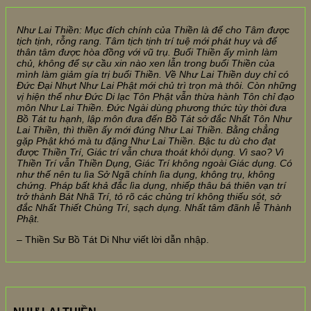
Như Lai Thiền: Mục đích chính của Thiền là để cho Tâm được
tịch tịnh, rỗng rang. Tâm tịch tịnh trí tuệ mới phát huy và để
thân tâm được hòa đồng với vũ trụ. Buổi Thiền ấy mình làm
chủ, không để sự cầu xin nào xen lẫn trong buổi Thiền của
mình làm giảm gía trị buổi Thiền. Về Như Lai Thiền duy chỉ có
Đức Đại Nhựt Như Lai Phật mới chủ trì trọn mà thôi. Còn những
vị hiện thể như Đức Di lạc Tôn Phật vẫn thừa hành Tôn chỉ đạo
môn Như Lai Thiền. Đức Ngài dùng phương thức tùy thời đưa
Bồ Tát tu hạnh, lập môn đưa đến Bồ Tát sở đắc Nhất Tôn Như
Lai Thiền, thì thiền ấy mới đúng Như Lai Thiền. Bằng chẳng
gặp Phật khó mà tu đặng Như Lai Thiền. Bậc tu dù cho đạt
được Thiền Trí, Giác trí vẫn chưa thoát khỏi dụng. Vì sao? Vì
Thiền Trí vẫn Thiền Dụng, Giác Trí không ngoài Giác dụng. Có
như thế nên tu lìa Sở Ngã chính lìa dụng, không trụ, không
chứng. Pháp bất khả đắc lìa dụng, nhiếp thâu bá thiên vạn trí
trở thành Bát Nhã Trí, tỏ rõ các chủng trí không thiếu sót, sở
đắc Nhất Thiết Chủng Trí, sạch dụng. Nhất tâm đãnh lễ Thành
Phật.
– Thiền Sư Bồ Tát Di Như viết lời dẫn nhập.